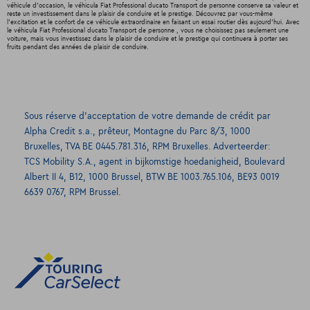
véhicule d'occasion, le véhicula Fiat Professional ducato Transport de personne conserve sa valeur et
reste un investissement dans le plaisir de conduire et le prestige. Découvrez par vous-même
l'excitation et le confort de ce véhicule extraordinaire en faisant un essai routier dès aujourd'hui. Avec
le véhicula Fiat Professional ducato Transport de personne , vous ne choisissez pas seulement une
voiture, mais vous investissez dans le plaisir de conduire et le prestige qui continuera à porter ses
fruits pendant des années de plaisir de conduire.
Sous réserve d’acceptation de votre demande de crédit par
Alpha Credit s.a., prêteur, Montagne du Parc 8/3, 1000
Bruxelles, TVA BE 0445.781.316, RPM Bruxelles. Adverteerder:
TCS Mobility S.A., agent in bijkomstige hoedanigheid, Boulevard
Albert II 4, B12, 1000 Brussel, BTW BE 1003.765.106, BE93 0019
6639 0767, RPM Brussel.