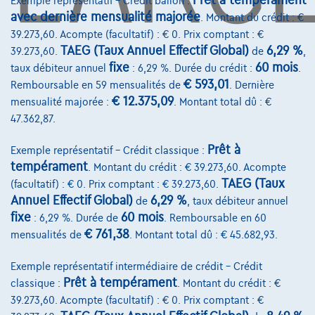
Prêt à tempérament
Exemple représentatif – Crédit ballon :
avec dernière mensualité majorée
Devenez client
. Montant du crédit : €
39.273,60. Acompte (facultatif) : € 0. Prix comptant : €
Qui nous sommes
TAEG (Taux Annuel Effectif Global)
6,29 %
39.273,60.
de
,
fixe
60 mois
taux débiteur annuel
: 6,29 %. Durée du crédit :
.
Charte de qualité
€ 593,01
Remboursable en 59 mensualités de
. Dernière
Nos dealers
€ 12.375,09
mensualité majorée :
. Montant total dû : €
47.362,87.
Nos partenaires
Prêt à
Exemple représentatif – Crédit classique :
Notre équipe
tempérament
. Montant du crédit : € 39.273,60. Acompte
Contact
TAEG (Taux
(facultatif) : € 0. Prix comptant : € 39.273,60.
Annuel Effectif Global)
6,29 %
de
, taux débiteur annuel
fixe
60 mois
: 6,29 %. Durée de
. Remboursable en 60
€ 761,38
mensualités de
. Montant total dû : € 45.682,93.
@2024 TCS Mobility SA/NV Copyright
Exemple représentatif intermédiaire de crédit – Crédit
Conditions Générales
Prêt à tempérament
classique :
. Montant du crédit : €
Conditions d'assistance
39.273,60. Acompte (facultatif) : € 0. Prix comptant : €