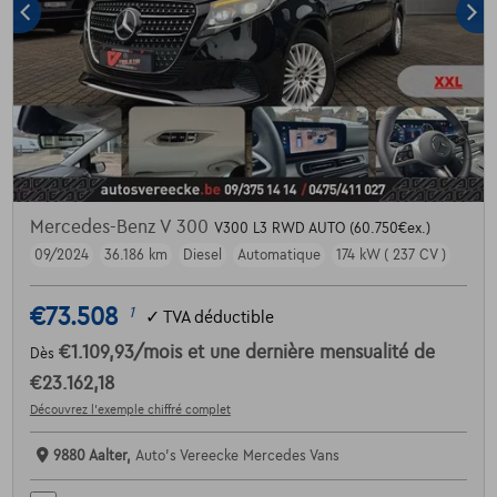
Mercedes-Benz V 300
V300 L3 RWD AUTO (60.750€ex.)
09/2024
36.186 km
Diesel
Automatique
174 kW ( 237 CV )
€73.508
1
✓
TVA déductible
€1.109,93
/mois
et une dernière mensualité de
Dès
€23.162,18
Découvrez l’exemple chiffré complet
9880 Aalter,
Auto's Vereecke Mercedes Vans