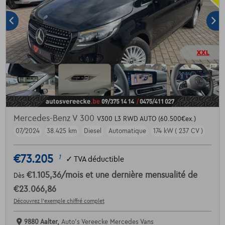
Mercedes-Benz V 300
V300 L3 RWD AUTO (60.500€ex.)
07/2024
38.425 km
Diesel
Automatique
174 kW ( 237 CV )
€73.205
1
✓
TVA déductible
€1.105,36
/mois
et une dernière mensualité de
Dès
€23.066,86
Découvrez l’exemple chiffré complet
9880 Aalter,
Auto's Vereecke Mercedes Vans