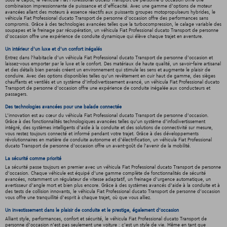
Sous le capot, le véhicula Fiat Professional ducato Transport de personne d'occasion offre une
combinaison impressionnante de puissance et d'efficacité. Avec une gamme d'options de moteur
avancées allant des moteurs à essence réactifs aux puissants groupes motopropulseurs hybrides, le
véhicula Fiat Professional ducato Transport de personne d'occasion offre des performances sans
compromis. Grâce à des technologies avancées telles que la turbocompression, le calage variable des
soupapes et le freinage par récupération, un véhicula Fiat Professional ducato Transport de personne
d'occasion offre une expérience de conduite dynamique qui élève chaque trajet en aventure.
Un intérieur d’un luxe et d’un confort inégalés
Entrez dans l'habitacle d'un véhicula Fiat Professional ducato Transport de personne d'occasion et
laissez-vous emporter par le luxe et le confort. Des matériaux de haute qualité, un savoir-faire artisanal
et des détails bien pensés créent un environnement qui stimule les sens et augmente le plaisir de
conduire. Avec des options disponibles telles qu'un revêtement en cuir haut de gamme, des sièges
chauffants et ventilés et un système d'infodivertissement avancé, un véhicula Fiat Professional ducato
Transport de personne d'occasion offre une expérience de conduite inégalée aux conducteurs et
passagers.
Des technologies avancées pour une balade connectée
L'innovation est au cœur du véhicula Fiat Professional ducato Transport de personne d'occasion.
Grâce à des fonctionnalités technologiques avancées telles qu'un système d'infodivertissement
intégré, des systèmes intelligents d'aide à la conduite et des solutions de connectivité sur mesure,
vous restez toujours connecté et informé pendant votre trajet. Grâce à des développements
révolutionnaires en matière de conduite autonome et d'électrification, un véhicula Fiat Professional
ducato Transport de personne d'occasion offre un avant-goût de l'avenir de la mobilité.
La sécurité comme priorité
La sécurité passe toujours en premier avec un véhicula Fiat Professional ducato Transport de personne
d'occasion. Chaque véhicule est équipé d'une gamme complète de fonctionnalités de sécurité
avancées, notamment un régulateur de vitesse adaptatif, un freinage d'urgence automatique, un
avertisseur d'angle mort et bien plus encore. Grâce à des systèmes avancés d'aide à la conduite et à
des tests de collision innovants, le véhicula Fiat Professional ducato Transport de personne d'occasion
vous offre une tranquillité d'esprit à chaque trajet, où que vous alliez.
Un investissement dans le plaisir de conduite et le prestige, également d'occasion
Alliant style, performances, confort et sécurité, le véhicula Fiat Professional ducato Transport de
personne d'occasion n'est pas seulement une voiture : c'est un style de vie. Même en tant que