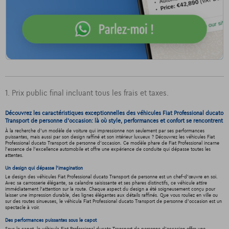
1. Prix public final incluant tous les frais et taxes.
Découvrez les caractéristiques exceptionnelles des véhicules Fiat Professional ducato
Transport de personne d'occasion: là où style, performances et confort se rencontrent
À la recherche d'un modèle de voiture qui impressionne non seulement par ses performances
puissantes, mais aussi par son design raffiné et son intérieur luxueux ? Découvrez les véhicules Fiat
Professional ducato Transport de personne d'occasion. Ce modèle phare de Fiat Professional incarne
l'essence de l'excellence automobile et offre une expérience de conduite qui dépasse toutes les
attentes.
Un design qui dépasse l'imagination
Le design des véhicules Fiat Professional ducato Transport de personne est un chef-d'œuvre en soi.
Avec sa carrosserie élégante, sa calandre saisissante et ses phares distinctifs, ce véhicule attire
immédiatement l'attention sur la route. Chaque aspect du design a été soigneusement conçu pour
laisser une impression durable, des lignes élégantes aux détails raffinés. Que vous rouliez en ville ou
sur des routes sinueuses, le véhicula Fiat Professional ducato Transport de personne d'occasion est un
spectacle à voir.
Des performances puissantes sous le capot