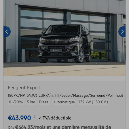
Peugeot Expert
180PK/NP. 54.976 EUR/Afn. TH/Leder/Massage/Surround/Voll. hout
01/2026
5 km
Diesel
Automatique
132 kW ( 180 CV )
€43.990
1
✓
TVA déductible
€664,23
/mois
et une dernière mensualité de
Dès