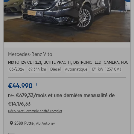
Mercedes-Benz Vito
MIXTO 124 CDI (L2), LICHTE VRACHT, DISTRONIC, LED, CAMERA, PDC
03/2024
69.344 km
Diesel
Automatique
174 kW ( 237 CV )
€44.990
1
€679,33
/mois
et une dernière mensualité de
Dès
€14.176,33
Découvrez l’exemple chiffré complet
2580 Putte,
AB Auto nv