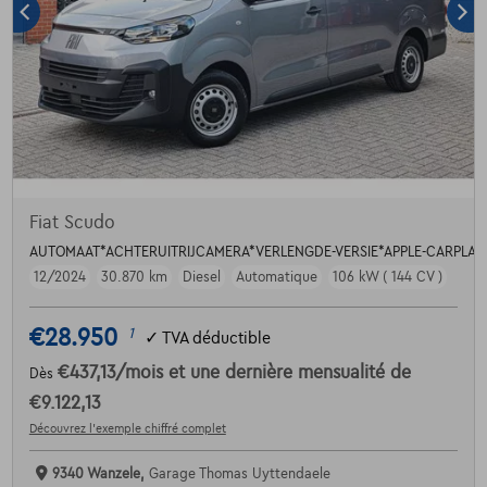
Fiat Scudo
AUTOMAAT*ACHTERUITRIJCAMERA*VERLENGDE-VERSIE*APPLE-CARPLAY
12/2024
30.870 km
Diesel
Automatique
106 kW ( 144 CV )
€28.950
1
✓
TVA déductible
€437,13
/mois
et une dernière mensualité de
Dès
€9.122,13
Découvrez l’exemple chiffré complet
9340 Wanzele,
Garage Thomas Uyttendaele