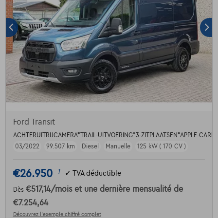
Ford Transit
ACHTERUITRIJCAMERA*TRAIL-UITVOERING*3-ZITPLAATSEN*APPLE-CAR
03/2022
99.507 km
Diesel
Manuelle
125 kW ( 170 CV )
€26.950
1
✓
TVA déductible
€517,14
/mois
et une dernière mensualité de
Dès
€7.254,64
Découvrez l’exemple chiffré complet