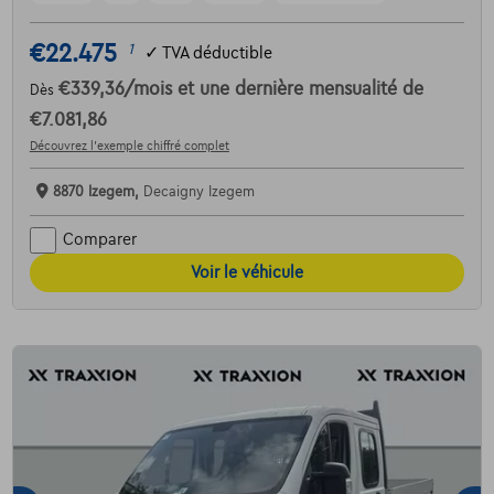
€22.475
1
✓
TVA déductible
€339,36
/mois
et une dernière mensualité de
Dès
€7.081,86
Découvrez l’exemple chiffré complet
8870 Izegem,
Decaigny Izegem
Comparer
Voir le véhicule