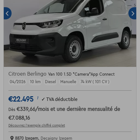
Citroen Berlingo
Van 100 1.5D *Camera*App Connect
04/2026
10 km
Diesel
Manuelle
74 kW ( 101 CV )
€22.495
1
✓
TVA déductible
€339,66
/mois
et une dernière mensualité de
Dès
€7.088,16
Découvrez l’exemple chiffré complet
8870 Izegem,
Decaigny Izegem