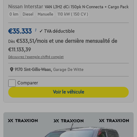
Nissan Interstar
VAN L3H2 dCi 150pk N-Connecta + Cargo Pack
0 km
Diesel
Manuelle
110 kW ( 150 CV )
€35.333
1
✓
TVA déductible
€533,51
/mois
et une dernière mensualité de
Dès
€11.133,39
Découvrez l’exemple chiffré complet
9170 Sint-Gillis-Waas,
Garage De Witte
Comparer
Voir le véhicule