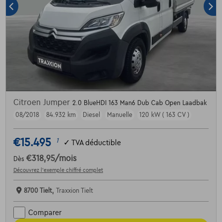
Citroen Jumper
2.0 BlueHDI 163 Man6 Dub Cab Open Laadbak
08/2018
84.932 km
Diesel
Manuelle
120 kW ( 163 CV )
€15.495
1
✓
TVA déductible
€318,95
/mois
Dès
Découvrez l’exemple chiffré complet
8700 Tielt,
Traxxion Tielt
Comparer