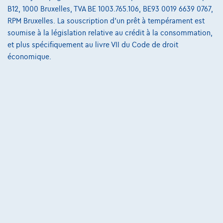
B12, 1000 Bruxelles, TVA BE 1003.765.106, BE93 0019 6639 0767,
€11.499,56
RPM Bruxelles. La souscription d'un prêt à tempérament est
Découvrez l’exemple chiffré complet
soumise à la législation relative au crédit à la consommation,
et plus spécifiquement au livre VII du Code de droit
8870 Izegem,
Decaigny Izegem
économique.
Comparer
Voir le véhicule