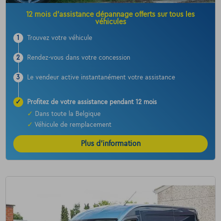
12 mois d’assistance dépannage offerts sur tous les
véhicules
1
Trouvez votre véhicule
2
Rendez-vous dans votre concession
3
Le vendeur active instantanément votre assistance
✓
Profitez de votre assistance pendant 12 mois
✓
Dans toute la Belgique
✓
Véhicule de remplacement
Plus d’information