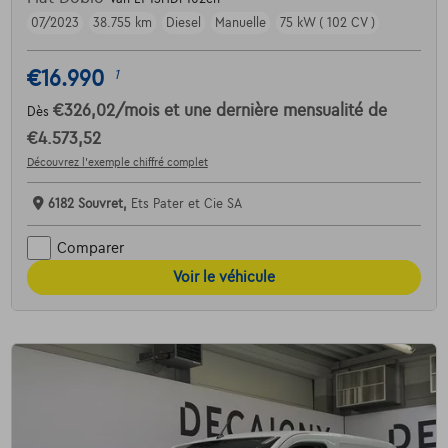
07/2023
38.755 km
Diesel
Manuelle
75 kW ( 102 CV )
€16.990
1
€326,02
/mois
et une dernière mensualité de
Dès
€4.573,52
Découvrez l’exemple chiffré complet
6182 Souvret,
Ets Pater et Cie SA
Comparer
Voir le véhicule