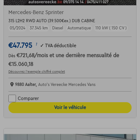
Mercedes-Benz Sprinter
315 L2H2 RWD AUTO (39.500€ex.) DUB CABINE
05/2024
37.345 km
Diesel
Automatique
110 kW ( 150 CV )
€47.795
1
✓
TVA déductible
€721,68
/mois
et une dernière mensualité de
Dès
€15.060,18
Découvrez l’exemple chiffré complet
9880 Aalter,
Auto's Vereecke Mercedes Vans
Comparer
Voir le véhicule