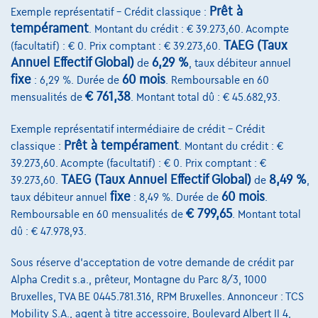
Prêt à
Exemple représentatif – Crédit classique :
tempérament
. Montant du crédit : € 39.273,60. Acompte
TAEG (Taux
(facultatif) : € 0. Prix comptant : € 39.273,60.
Annuel Effectif Global)
6,29 %
de
, taux débiteur annuel
fixe
60 mois
: 6,29 %. Durée de
. Remboursable en 60
€ 761,38
mensualités de
. Montant total dû : € 45.682,93.
Exemple représentatif intermédiaire de crédit – Crédit
Prêt à tempérament
classique :
. Montant du crédit : €
39.273,60. Acompte (facultatif) : € 0. Prix comptant : €
TAEG (Taux Annuel Effectif Global)
8,49 %
39.273,60.
de
,
fixe
60 mois
taux débiteur annuel
: 8,49 %. Durée de
.
€ 799,65
Remboursable en 60 mensualités de
. Montant total
dû : € 47.978,93.
Volkswagen Other
2.0TDI 150PK L2 *Camera*App Connect
05/2025
6.162 km
Diesel
Automatique
110 kW ( 150 CV )
Sous réserve d'acceptation de votre demande de crédit par
Alpha Credit s.a., prêteur, Montagne du Parc 8/3, 1000
€36.495
1
✓
TVA déductible
Bruxelles, TVA BE 0445.781.316, RPM Bruxelles. Annonceur : TCS
Mobility S.A., agent à titre accessoire, Boulevard Albert II 4,
€551,06
/mois
et une dernière mensualité de
Dès