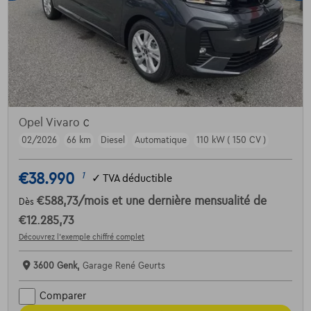
Opel Vivaro
C
02/2026
66 km
Diesel
Automatique
110 kW ( 150 CV )
€38.990
1
✓
TVA déductible
€588,73
/mois
et une dernière mensualité de
Dès
€12.285,73
Découvrez l’exemple chiffré complet
3600 Genk,
Garage René Geurts
Comparer