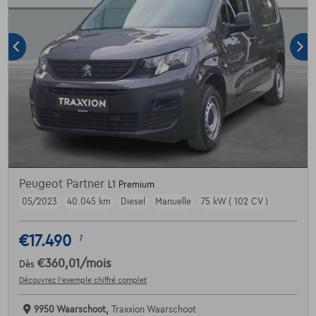
Peugeot Partner
L1 Premium
05/2023
40.045 km
Diesel
Manuelle
75 kW ( 102 CV )
€17.490
1
€360,01
/mois
Dès
Découvrez l’exemple chiffré complet
9950 Waarschoot,
Traxxion Waarschoot