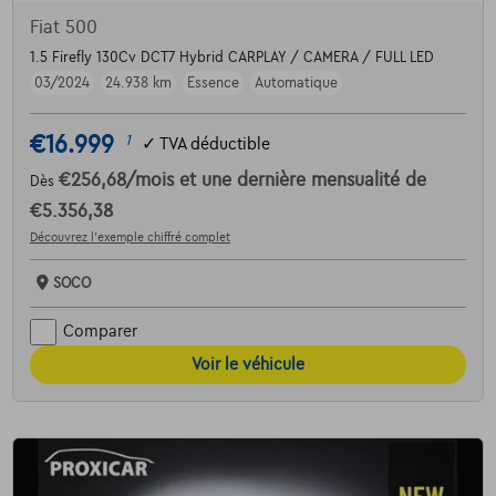
Fiat 500
1.5 Firefly 130Cv DCT7 Hybrid CARPLAY / CAMERA / FULL LED
03/2024
24.938 km
Essence
Automatique
€16.999
1
✓
TVA déductible
€256,68
/mois
et une dernière mensualité de
Dès
€5.356,38
Découvrez l’exemple chiffré complet
SOCO
Comparer
Voir le véhicule