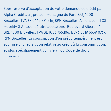
Qui nous sommes
Sous réserve d'acceptation de votre demande de crédit par
Charte de qualité
Alpha Credit s.a., prêteur, Montagne du Parc 8/3, 1000
Nos dealers
Bruxelles, TVA BE 0445.781.316, RPM Bruxelles. Annonceur : TCS
Mobility S.A., agent à titre accessoire, Boulevard Albert II 4,
Nos partenaires
B12, 1000 Bruxelles, TVA BE 1003.765.106, BE93 0019 6639 0767,
RPM Bruxelles. La souscription d'un prêt à tempérament est
Notre équipe
soumise à la législation relative au crédit à la consommation,
Contact
et plus spécifiquement au livre VII du Code de droit
économique.
@2024 TCS Mobility SA/NV Copyright
Conditions Générales
Conditions d'assistance
Protection Des Données
Politique Des Cookies