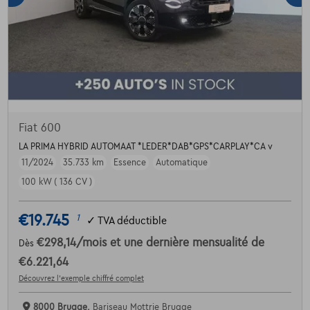
Fiat 600
LA PRIMA HYBRID AUTOMAAT *LEDER*DAB*GPS*CARPLAY*CA v
11/2024
35.733 km
Essence
Automatique
100 kW ( 136 CV )
€19.745
1
✓
TVA déductible
€298,14
/mois
et une dernière mensualité de
Dès
€6.221,64
Découvrez l’exemple chiffré complet
8000 Brugge,
Bariseau Mottrie Brugge