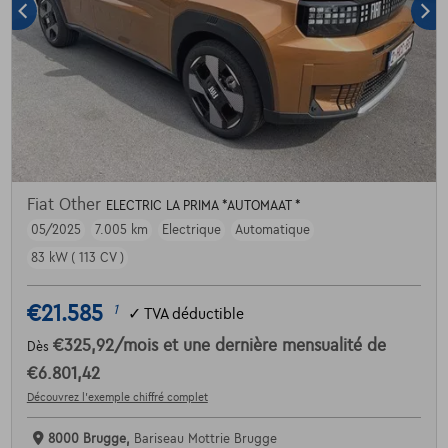
Fiat Other
ELECTRIC LA PRIMA *AUTOMAAT *
05/2025
7.005 km
Electrique
Automatique
83 kW ( 113 CV )
€21.585
1
✓
TVA déductible
€325,92
/mois
et une dernière mensualité de
Dès
€6.801,42
Découvrez l’exemple chiffré complet
8000 Brugge,
Bariseau Mottrie Brugge