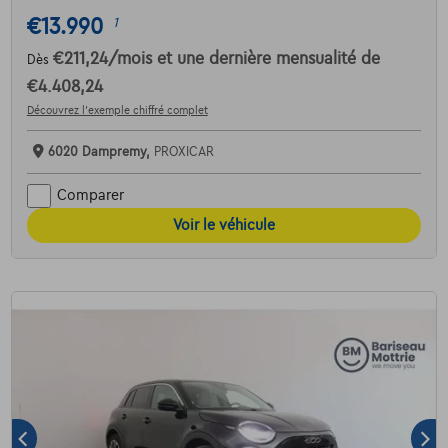
€13.990
1
€211,24
/mois
et une dernière mensualité de
Dès
€4.408,24
Découvrez l’exemple chiffré complet
6020 Dampremy,
PROXICAR
Comparer
Voir le véhicule