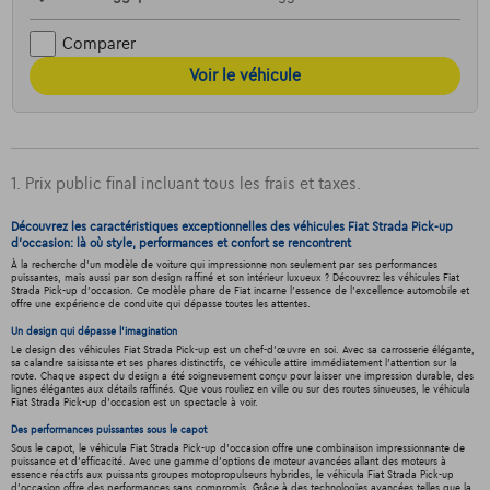
Comparer
Voir le véhicule
1. Prix public final incluant tous les frais et taxes.
Découvrez les caractéristiques exceptionnelles des véhicules Fiat Strada Pick-up
d'occasion: là où style, performances et confort se rencontrent
À la recherche d'un modèle de voiture qui impressionne non seulement par ses performances
puissantes, mais aussi par son design raffiné et son intérieur luxueux ? Découvrez les véhicules Fiat
Strada Pick-up d'occasion. Ce modèle phare de Fiat incarne l'essence de l'excellence automobile et
offre une expérience de conduite qui dépasse toutes les attentes.
Un design qui dépasse l'imagination
Le design des véhicules Fiat Strada Pick-up est un chef-d'œuvre en soi. Avec sa carrosserie élégante,
sa calandre saisissante et ses phares distinctifs, ce véhicule attire immédiatement l'attention sur la
route. Chaque aspect du design a été soigneusement conçu pour laisser une impression durable, des
lignes élégantes aux détails raffinés. Que vous rouliez en ville ou sur des routes sinueuses, le véhicula
Fiat Strada Pick-up d'occasion est un spectacle à voir.
Des performances puissantes sous le capot
Sous le capot, le véhicula Fiat Strada Pick-up d'occasion offre une combinaison impressionnante de
puissance et d'efficacité. Avec une gamme d'options de moteur avancées allant des moteurs à
essence réactifs aux puissants groupes motopropulseurs hybrides, le véhicula Fiat Strada Pick-up
d'occasion offre des performances sans compromis. Grâce à des technologies avancées telles que la