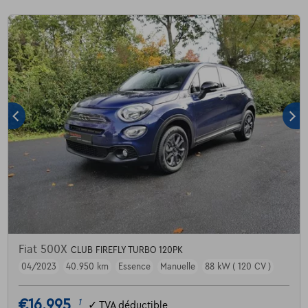
Fiat 500X
CLUB FIREFLY TURBO 120PK
04/2023
40.950 km
Essence
Manuelle
88 kW ( 120 CV )
€16.995
1
✓
TVA déductible