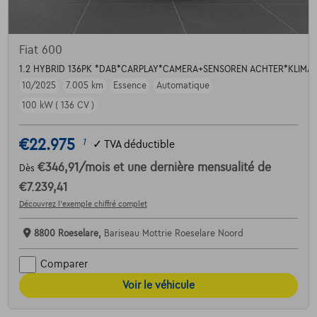
Fiat 600
1.2 HYBRID 136PK *DAB*CARPLAY*CAMERA+SENSOREN ACHTER*KLIMA
10/2025
7.005 km
Essence
Automatique
100 kW ( 136 CV )
€22.975
1
✓
TVA déductible
€346,91
/mois
et une dernière mensualité de
Dès
€7.239,41
Découvrez l’exemple chiffré complet
8800 Roeselare,
Bariseau Mottrie Roeselare Noord
Comparer
Voir le véhicule