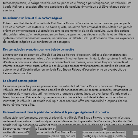
turbocompression, le calage variable des soupapes et le freinage par récupération, un véhicula Fiat
Strada Pick-up d'occasion offre une expérience de conduite dynamique qui élève chaque trajet en
aventure.
Un intérieur d’un luxe et d’un confort inégalés
Entrez dans l'habitacle d'un véhicula Fiat Strada Pick-up d'occasion et laissez-vous emporter par le
luxe et le confort. Des matériaux de haute qualité, un savoir-faire artisanal et des détails bien pensés
créent un environnement qui stimule les sens et augmente le plaisir de conduire. Avec des options
disponibles telles qu'un revêtement en cuir haut de gamme, des sièges chauffants et ventilés et un
système d'infodivertissement avancé, un véhicula Fiat Strada Pick-up d'occasion offre une expérience
de conduite inégalée aux conducteurs et passagers.
Des technologies avancées pour une balade connectée
L'innovation est au cœur du véhicula Fiat Strada Pick-up d'occasion. Grâce à des fonctionnalités
technologiques avancées telles qu'un système d'infodivertissement intégré, des systèmes intelligents
d'aide à la conduite et des solutions de connectivité sur mesure, vous restez toujours connecté et
informé pendant votre trajet. Grâce à des développements révolutionnaires en matière de conduite
autonome et d'électrification, un véhicula Fiat Strada Pick-up d'occasion offre un avant-goût de
l'avenir de la mobilité.
La sécurité comme priorité
La sécurité passe toujours en premier avec un véhicula Fiat Strada Pick-up d'occasion. Chaque
véhicule est équipé d'une gamme complète de fonctionnalités de sécurité avancées, notamment un
régulateur de vitesse adaptatif, un freinage d'urgence automatique, un avertisseur d'angle mort et
bien plus encore. Grâce à des systèmes avancés d'aide à la conduite et à des tests de collision
innovants, le véhicula Fiat Strada Pick-up d'occasion vous offre une tranquillité d'esprit à chaque
trajet, où que vous alliez.
Un investissement dans le plaisir de conduite et le prestige, également d'occasion
Alliant style, performances, confort et sécurité, le véhicula Fiat Strada Pick-up d'occasion n'est pas
seulement une voiture : c'est un style de vie. Même en tant que véhicule d'occasion, le véhicula Fiat
Strada Pick-up conserve sa valeur et reste un investissement dans le plaisir de conduire et le prestige.
Découvrez par vous-même l'excitation et le confort de ce véhicule extraordinaire en faisant un essai
routier dès aujourd'hui. Avec le véhicula Fiat Strada Pick-up , vous ne choisissez pas seulement une
voiture, mais vous investissez dans le plaisir de conduire et le prestige qui continuera à porter ses