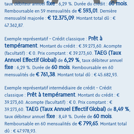
fixe
60 mois
taux débiteur annuel
: 6,29 %. Durée du crédit :
.
Avenue Roi Albert II 4, B12
€ 593,01
Remboursable en 59 mensualités de
. Dernière
1000 Bruxelles
€ 12.375,09
mensualité majorée :
. Montant total dû : €
47.362,87.
Prêt à
Exemple représentatif – Crédit classique :
tempérament
Services & Solutions
. Montant du crédit : € 39.273,60. Acompte
TAEG (Taux
(facultatif) : € 0. Prix comptant : € 39.273,60.
Assistance dépannage
Annuel Effectif Global)
6,29 %
de
, taux débiteur annuel
fixe
60 mois
: 6,29 %. Durée de
. Remboursable en 60
Financement
€ 761,38
mensualités de
. Montant total dû : € 45.682,93.
Assurance auto
Exemple représentatif intermédiaire de crédit – Crédit
Leasing
Prêt à tempérament
classique :
. Montant du crédit : €
39.273,60. Acompte (facultatif) : € 0. Prix comptant : €
TAEG (Taux Annuel Effectif Global)
8,49 %
39.273,60.
de
,
Sur Nous
fixe
60 mois
taux débiteur annuel
: 8,49 %. Durée de
.
Devenez client
€ 799,65
Remboursable en 60 mensualités de
. Montant total
dû : € 47.978,93.