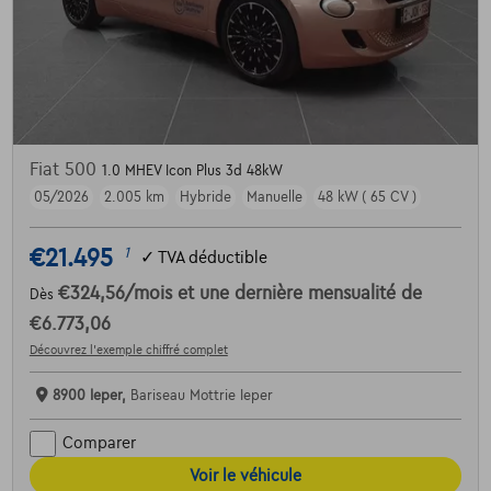
Fiat 500
1.0 MHEV Icon Plus 3d 48kW
05/2026
2.005 km
Hybride
Manuelle
48 kW ( 65 CV )
€21.495
1
✓
TVA déductible
€324,56
/mois
et une dernière mensualité de
Dès
€6.773,06
Découvrez l’exemple chiffré complet
8900 Ieper,
Bariseau Mottrie Ieper
Comparer
Voir le véhicule