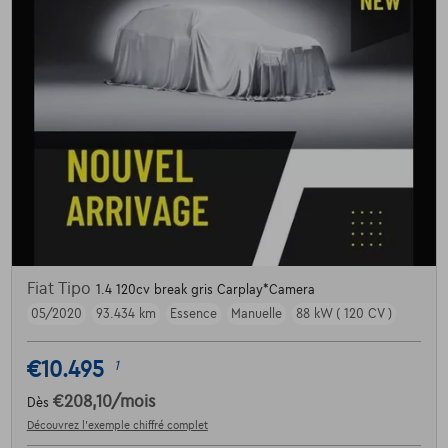
Fiat Tipo
1.4 120cv break gris Carplay*Camera
05/2020
93.434 km
Essence
Manuelle
88 kW ( 120 CV )
€10.495
1
€208,10
/mois
Dès
Découvrez l’exemple chiffré complet