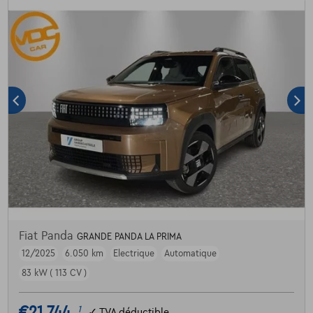
Fiat Panda
GRANDE PANDA LA PRIMA
12/2025
6.050 km
Electrique
Automatique
83 kW ( 113 CV )
€21.744
1
✓
TVA déductible