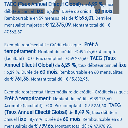
TAEG (Taux Annuel Effectif Global)
6,29 %
de
, taux
Services & Solutions
fixe
60 mois
débiteur annuel
: 6,29 %. Durée du crédit :
.
€ 593,01
Remboursable en 59 mensualités de
. Dernière
Assistance dépannage
€ 12.375,09
mensualité majorée :
. Montant total dû : €
Financement
47.362,87.
Assurance auto
Prêt à
Exemple représentatif – Crédit classique :
tempérament
. Montant du crédit : € 39.273,60. Acompte
Leasing
TAEG (Taux
(facultatif) : € 0. Prix comptant : € 39.273,60.
Annuel Effectif Global)
6,29 %
fixe
de
, taux débiteur annuel
Sur Nous
60 mois
: 6,29 %. Durée de
. Remboursable en 60 mensualités
€ 761,38
de
. Montant total dû : € 45.682,93.
Devenez client
Exemple représentatif intermédiaire de crédit – Crédit classique :
Qui nous sommes
Prêt à tempérament
. Montant du crédit : € 39.273,60.
Charte de qualité
TAEG
Acompte (facultatif) : € 0. Prix comptant : € 39.273,60.
(Taux Annuel Effectif Global)
8,49 %
de
, taux débiteur
Nos dealers
fixe
60 mois
annuel
: 8,49 %. Durée de
. Remboursable en 60
€ 799,65
Nos partenaires
mensualités de
. Montant total dû : € 47.978,93.