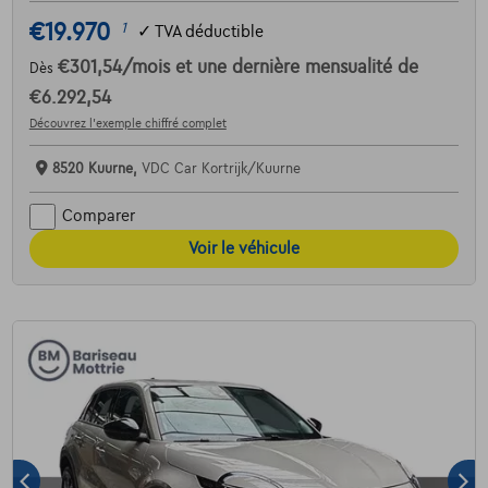
€19.970
1
✓
TVA déductible
€301,54
/mois
et une dernière mensualité de
Dès
€6.292,54
Découvrez l’exemple chiffré complet
8520 Kuurne,
VDC Car Kortrijk/Kuurne
Comparer
Voir le véhicule