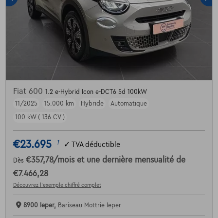
Fiat 600
1.2 e-Hybrid Icon e-DCT6 5d 100kW
11/2025
15.000 km
Hybride
Automatique
100 kW ( 136 CV )
€23.695
1
✓
TVA déductible
€357,78
/mois
et une dernière mensualité de
Dès
€7.466,28
Découvrez l’exemple chiffré complet
8900 Ieper,
Bariseau Mottrie Ieper