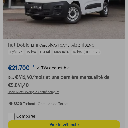
Fiat Doblo
L1H1 Cargo|NAVI|CAMERA|3-ZIT|DEMO|
07/2023
15 km
Diesel
Manuelle
74 kW ( 100 CV )
€21.700
1
✓
TVA déductible
€416,40
/mois
et une dernière mensualité de
Dès
€5.841,40
Découvrez l’exemple chiffré complet
8820 Torhout,
Opel Leplae Torhout
Comparer
Voir le véhicule