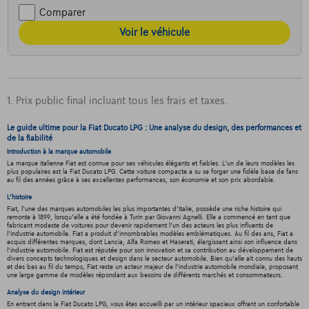
Comparer
Voir le véhicule
1. Prix public final incluant tous les frais et taxes.
Le guide ultime pour la Fiat Ducato LPG : Une analyse du design, des performances et
de la fiabilité
Introduction à la marque automobile
La marque italienne Fiat est connue pour ses véhicules élégants et fiables. L'un de leurs modèles les
plus populaires est la Fiat Ducato LPG. Cette voiture compacte a su se forger une fidèle base de fans
au fil des années grâce à ses excellentes performances, son économie et son prix abordable.
L'histoire
Fiat, l'une des marques automobiles les plus importantes d'Italie, possède une riche histoire qui
remonte à 1899, lorsqu'elle a été fondée à Turin par Giovanni Agnelli. Elle a commencé en tant que
fabricant modeste de voitures pour devenir rapidement l'un des acteurs les plus influents de
l'industrie automobile. Fiat a produit d'innombrables modèles emblématiques. Au fil des ans, Fiat a
acquis différentes marques, dont Lancia, Alfa Romeo et Maserati, élargissant ainsi son influence dans
l'industrie automobile. Fiat est réputée pour son innovation et sa contribution au développement de
divers concepts technologiques et design dans le secteur automobile. Bien qu'elle ait connu des hauts
et des bas au fil du temps, Fiat reste un acteur majeur de l'industrie automobile mondiale, proposant
une large gamme de modèles répondant aux besoins de différents marchés et consommateurs.
Analyse du design intérieur
En entrant dans la Fiat Ducato LPG, vous êtes accueilli par un intérieur spacieux offrant un confortable