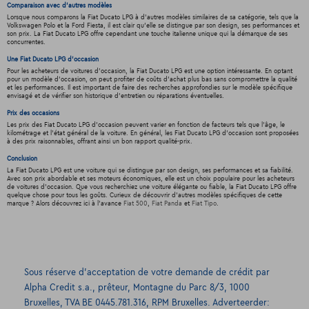
Comparaison avec d'autres modèles
Lorsque nous comparons la Fiat Ducato LPG à d'autres modèles similaires de sa catégorie, tels que la
Volkswagen Polo et la Ford Fiesta, il est clair qu'elle se distingue par son design, ses performances et
son prix. La Fiat Ducato LPG offre cependant une touche italienne unique qui la démarque de ses
concurrentes.
Une Fiat Ducato LPG d'occasion
Pour les acheteurs de voitures d'occasion, la Fiat Ducato LPG est une option intéressante. En optant
pour un modèle d'occasion, on peut profiter de coûts d'achat plus bas sans compromettre la qualité
et les performances. Il est important de faire des recherches approfondies sur le modèle spécifique
envisagé et de vérifier son historique d'entretien ou réparations éventuelles.
Prix des occasions
Les prix des Fiat Ducato LPG d'occasion peuvent varier en fonction de facteurs tels que l'âge, le
kilométrage et l'état général de la voiture. En général, les Fiat Ducato LPG d'occasion sont proposées
à des prix raisonnables, offrant ainsi un bon rapport qualité-prix.
Conclusion
La Fiat Ducato LPG est une voiture qui se distingue par son design, ses performances et sa fiabilité.
Avec son prix abordable et ses moteurs économiques, elle est un choix populaire pour les acheteurs
de voitures d'occasion. Que vous recherchiez une voiture élégante ou fiable, la Fiat Ducato LPG offre
quelque chose pour tous les goûts. Curieux de découvrir d'autres modèles spécifiques de cette
marque ? Alors découvrez ici à l'avance
Fiat 500
,
Fiat Panda
et
Fiat Tipo
.
Sous réserve d’acceptation de votre demande de crédit par
Alpha Credit s.a., prêteur, Montagne du Parc 8/3, 1000
Bruxelles, TVA BE 0445.781.316, RPM Bruxelles. Adverteerder: