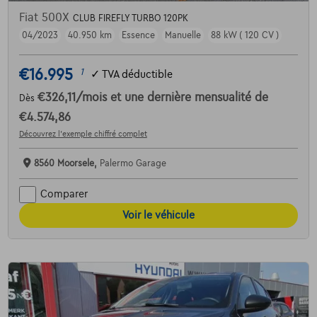
Fiat 500X
CLUB FIREFLY TURBO 120PK
04/2023
40.950 km
Essence
Manuelle
88 kW ( 120 CV )
€16.995
1
✓
TVA déductible
€326,11
/mois
et une dernière mensualité de
Dès
€4.574,86
Découvrez l’exemple chiffré complet
8560 Moorsele,
Palermo Garage
Comparer
Voir le véhicule