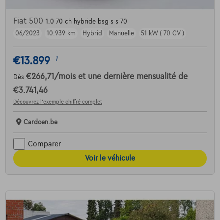
Fiat 500
1.0 70 ch hybride bsg s s 70
06/2023
10.939 km
Hybrid
Manuelle
51 kW ( 70 CV )
€13.899
1
€266,71
/mois
et une dernière mensualité de
Dès
€3.741,46
Découvrez l’exemple chiffré complet
Cardoen.be
Comparer
Voir le véhicule