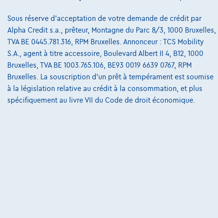
Notre équipe
Sous réserve d'acceptation de votre demande de crédit par
Alpha Credit s.a., prêteur, Montagne du Parc 8/3, 1000 Bruxelles,
Contact
TVA BE 0445.781.316, RPM Bruxelles. Annonceur : TCS Mobility
S.A., agent à titre accessoire, Boulevard Albert II 4, B12, 1000
Bruxelles, TVA BE 1003.765.106, BE93 0019 6639 0767, RPM
Bruxelles. La souscription d'un prêt à tempérament est soumise
@2024 TCS Mobility SA/NV Copyright
à la législation relative au crédit à la consommation, et plus
Conditions Générales
spécifiquement au livre VII du Code de droit économique.
Conditions d'assistance
Protection Des Données
Politique Des Cookies
Charte de qualité
Site Map
Login