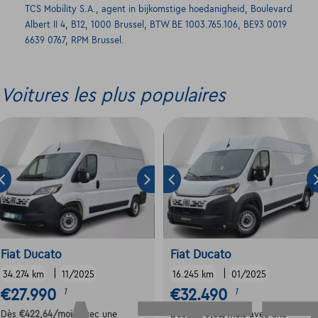
TCS Mobility S.A., agent in bijkomstige hoedanigheid, Boulevard
Albert II 4, B12, 1000 Brussel, BTW BE 1003.765.106, BE93 0019
6639 0767, RPM Brussel.
Voitures les plus populaires
Fiat Ducato
Fiat Ducato
|
|
34.274 km
11/2025
16.245 km
01/2025
€27.990
€32.490
1
1
Dès
€422,64
/mois
avec une
Dès
€490,58
/mois
avec une