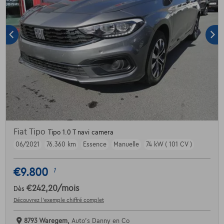
Fiat Tipo
Tipo 1.0 T navi camera
06/2021
76.360 km
Essence
Manuelle
74 kW ( 101 CV )
€9.800
1
€242,20
/mois
Dès
Découvrez l’exemple chiffré complet
8793 Waregem,
Auto's Danny en Co