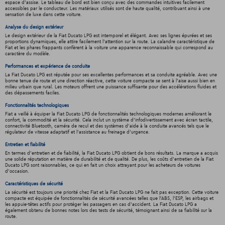
espace d'assise. Le tableau de bord est bien conçu avec des commandes intuitives facilement
accessibles par le conducteur. Les matériaux utilisés sont de haute qualité, contribuant ainsi à une
sensation de luxe dans cette voiture.
Analyse du design extérieur
Le design extérieur de la Fiat Ducato LPG est intemporel et élégant. Avec ses lignes épurées et ses
proportions dynamiques, elle attire facilement l'attention sur la route. La calandre caractéristique de
Fiat et les phares frappants confèrent à la voiture une apparence reconnaissable qui correspond au
caractère du modèle.
Performances et expérience de conduite
La Fiat Ducato LPG est réputée pour ses excellentes performances et sa conduite agréable. Avec une
bonne tenue de route et une direction réactive, cette voiture compacte se sent à l'aise aussi bien en
milieu urbain que rural. Les moteurs offrent une puissance suffisante pour des accélérations fluides et
des dépassements faciles.
Fonctionnalités technologiques
Fiat a veillé à équiper la Fiat Ducato LPG de fonctionnalités technologiques modernes améliorant le
confort, la commodité et la sécurité. Cela inclut un système d'infodivertissement avec écran tactile,
connectivité Bluetooth, caméra de recul et des systèmes d'aide à la conduite avancés tels que le
régulateur de vitesse adaptatif et l'assistance au freinage d'urgence.
Entretien et fiabilité
En termes d'entretien et de fiabilité, la Fiat Ducato LPG obtient de bons résultats. La marque a acquis
une solide réputation en matière de durabilité et de qualité. De plus, les coûts d'entretien de la Fiat
Ducato LPG sont raisonnables, ce qui en fait un choix attrayant pour les acheteurs de voitures
d'occasion.
Caractéristiques de sécurité
La sécurité est toujours une priorité chez Fiat et la Fiat Ducato LPG ne fait pas exception. Cette voiture
compacte est équipée de fonctionnalités de sécurité avancées telles que l'ABS, l'ESP, les airbags et
les appuie-têtes actifs pour protéger les passagers en cas d'accident. La Fiat Ducato LPG a
également obtenu de bonnes notes lors des tests de sécurité, témoignant ainsi de sa fiabilité sur la
route.