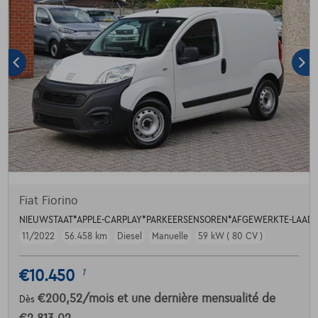
Fiat Fiorino
NIEUWSTAAT*APPLE-CARPLAY*PARKEERSENSOREN*AFGEWERKTE-LAADR
11/2022
56.458 km
Diesel
Manuelle
59 kW ( 80 CV )
€10.450
1
€200,52
/mois
et une dernière mensualité de
Dès