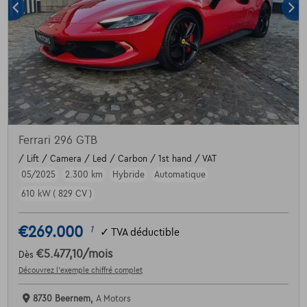
Ferrari 296 GTB
/ Lift / Camera / Led / Carbon / 1st hand / VAT
05/2025
2.300 km
Hybride
Automatique
610 kW ( 829 CV )
€269.000
1
✓
TVA déductible
€5.477,10
/mois
Dès
Découvrez l’exemple chiffré complet
8730 Beernem,
A Motors