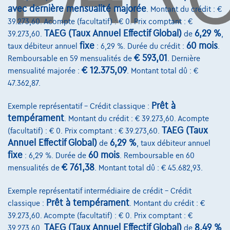
avec dernière mensualité majorée
. Montant du crédit : €
Assurance auto
39.273,60. Acompte (facultatif) : € 0. Prix comptant : €
Leasing
TAEG (Taux Annuel Effectif Global)
6,29 %
39.273,60.
de
,
fixe
60 mois
taux débiteur annuel
: 6,29 %. Durée du crédit :
.
€ 593,01
Remboursable en 59 mensualités de
. Dernière
Sur Nous
€ 12.375,09
mensualité majorée :
. Montant total dû : €
Devenez client
47.362,87.
Qui nous sommes
Prêt à
Exemple représentatif – Crédit classique :
tempérament
. Montant du crédit : € 39.273,60. Acompte
Charte de qualité
TAEG (Taux
(facultatif) : € 0. Prix comptant : € 39.273,60.
Nos dealers
Annuel Effectif Global)
6,29 %
de
, taux débiteur annuel
fixe
60 mois
: 6,29 %. Durée de
. Remboursable en 60
Nos partenaires
€ 761,38
mensualités de
. Montant total dû : € 45.682,93.
Notre équipe
Exemple représentatif intermédiaire de crédit – Crédit
Contact
Prêt à tempérament
classique :
. Montant du crédit : €
39.273,60. Acompte (facultatif) : € 0. Prix comptant : €
TAEG (Taux Annuel Effectif Global)
8,49 %
39.273,60.
de
,