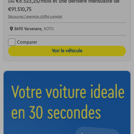
€6.523,25
/mois
et une dernière mensualité de
Dès
€91.510,75
Découvrez l’exemple chiffré complet
8490 Varsenare,
XOTO
Comparer
Voir le véhicule