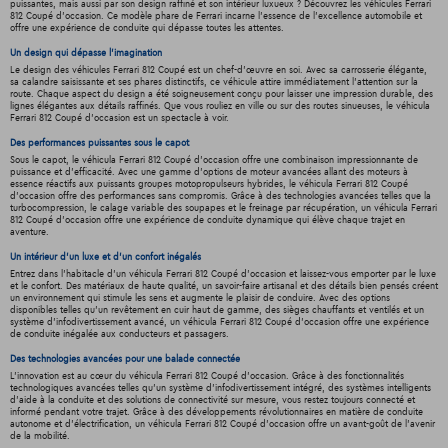
puissantes, mais aussi par son design raffiné et son intérieur luxueux ? Découvrez les véhicules Ferrari
812 Coupé d'occasion. Ce modèle phare de Ferrari incarne l'essence de l'excellence automobile et
offre une expérience de conduite qui dépasse toutes les attentes.
Un design qui dépasse l'imagination
Le design des véhicules Ferrari 812 Coupé est un chef-d'œuvre en soi. Avec sa carrosserie élégante,
sa calandre saisissante et ses phares distinctifs, ce véhicule attire immédiatement l'attention sur la
route. Chaque aspect du design a été soigneusement conçu pour laisser une impression durable, des
lignes élégantes aux détails raffinés. Que vous rouliez en ville ou sur des routes sinueuses, le véhicula
Ferrari 812 Coupé d'occasion est un spectacle à voir.
Des performances puissantes sous le capot
Sous le capot, le véhicula Ferrari 812 Coupé d'occasion offre une combinaison impressionnante de
puissance et d'efficacité. Avec une gamme d'options de moteur avancées allant des moteurs à
essence réactifs aux puissants groupes motopropulseurs hybrides, le véhicula Ferrari 812 Coupé
d'occasion offre des performances sans compromis. Grâce à des technologies avancées telles que la
turbocompression, le calage variable des soupapes et le freinage par récupération, un véhicula Ferrari
812 Coupé d'occasion offre une expérience de conduite dynamique qui élève chaque trajet en
aventure.
Un intérieur d’un luxe et d’un confort inégalés
Entrez dans l'habitacle d'un véhicula Ferrari 812 Coupé d'occasion et laissez-vous emporter par le luxe
et le confort. Des matériaux de haute qualité, un savoir-faire artisanal et des détails bien pensés créent
un environnement qui stimule les sens et augmente le plaisir de conduire. Avec des options
disponibles telles qu'un revêtement en cuir haut de gamme, des sièges chauffants et ventilés et un
système d'infodivertissement avancé, un véhicula Ferrari 812 Coupé d'occasion offre une expérience
de conduite inégalée aux conducteurs et passagers.
Des technologies avancées pour une balade connectée
L'innovation est au cœur du véhicula Ferrari 812 Coupé d'occasion. Grâce à des fonctionnalités
technologiques avancées telles qu'un système d'infodivertissement intégré, des systèmes intelligents
d'aide à la conduite et des solutions de connectivité sur mesure, vous restez toujours connecté et
informé pendant votre trajet. Grâce à des développements révolutionnaires en matière de conduite
autonome et d'électrification, un véhicula Ferrari 812 Coupé d'occasion offre un avant-goût de l'avenir
de la mobilité.