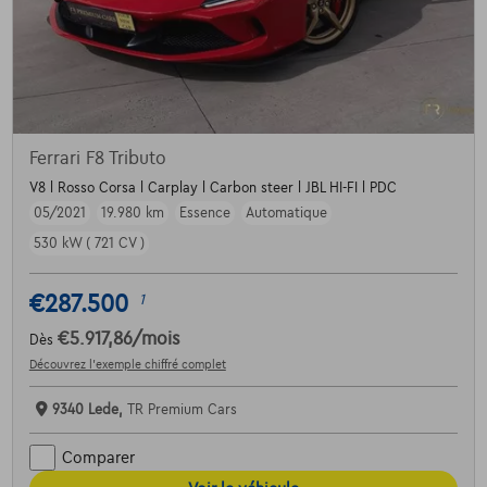
Ferrari F8 Tributo
V8 l Rosso Corsa l Carplay l Carbon steer l JBL HI-FI l PDC
05/2021
19.980 km
Essence
Automatique
530 kW ( 721 CV )
€287.500
1
€5.917,86
/mois
Dès
Découvrez l’exemple chiffré complet
9340 Lede,
TR Premium Cars
Comparer