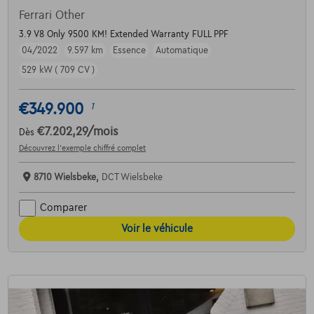
Ferrari Other
3.9 V8 Only 9500 KM! Extended Warranty FULL PPF
04/2022
9.597 km
Essence
Automatique
529 kW ( 709 CV )
€349.900
1
€7.202,29
/mois
Dès
Découvrez l’exemple chiffré complet
8710 Wielsbeke,
DCT Wielsbeke
Comparer
Voir le véhicule