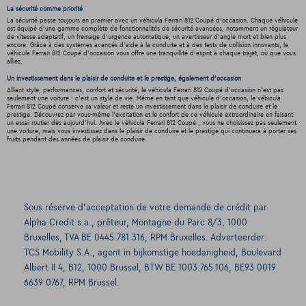
La sécurité comme priorité
La sécurité passe toujours en premier avec un véhicula Ferrari 812 Coupé d'occasion. Chaque véhicule
est équipé d'une gamme complète de fonctionnalités de sécurité avancées, notamment un régulateur
de vitesse adaptatif, un freinage d'urgence automatique, un avertisseur d'angle mort et bien plus
encore. Grâce à des systèmes avancés d'aide à la conduite et à des tests de collision innovants, le
véhicula Ferrari 812 Coupé d'occasion vous offre une tranquillité d'esprit à chaque trajet, où que vous
alliez.
Un investissement dans le plaisir de conduite et le prestige, également d'occasion
Alliant style, performances, confort et sécurité, le véhicula Ferrari 812 Coupé d'occasion n'est pas
seulement une voiture : c'est un style de vie. Même en tant que véhicule d'occasion, le véhicula
Ferrari 812 Coupé conserve sa valeur et reste un investissement dans le plaisir de conduire et le
prestige. Découvrez par vous-même l'excitation et le confort de ce véhicule extraordinaire en faisant
un essai routier dès aujourd'hui. Avec le véhicula Ferrari 812 Coupé , vous ne choisissez pas seulement
une voiture, mais vous investissez dans le plaisir de conduire et le prestige qui continuera à porter ses
fruits pendant des années de plaisir de conduire.
Sous réserve d’acceptation de votre demande de crédit par
Alpha Credit s.a., prêteur, Montagne du Parc 8/3, 1000
Bruxelles, TVA BE 0445.781.316, RPM Bruxelles. Adverteerder:
TCS Mobility S.A., agent in bijkomstige hoedanigheid, Boulevard
Albert II 4, B12, 1000 Brussel, BTW BE 1003.765.106, BE93 0019
6639 0767, RPM Brussel.