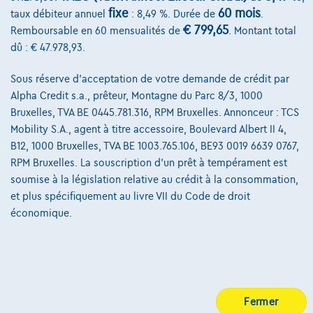
fixe
60 mois
taux débiteur annuel
: 8,49 %. Durée de
.
@2024 TCS Mobility SA/NV Copyright
€ 799,65
Remboursable en 60 mensualités de
. Montant total
dû : € 47.978,93.
Conditions Générales
Sous réserve d'acceptation de votre demande de crédit par
Conditions d'assistance
Alpha Credit s.a., prêteur, Montagne du Parc 8/3, 1000
Protection Des Données
Bruxelles, TVA BE 0445.781.316, RPM Bruxelles. Annonceur : TCS
Mobility S.A., agent à titre accessoire, Boulevard Albert II 4,
Politique Des Cookies
B12, 1000 Bruxelles, TVA BE 1003.765.106, BE93 0019 6639 0767,
Charte de qualité
RPM Bruxelles. La souscription d'un prêt à tempérament est
soumise à la législation relative au crédit à la consommation,
Site Map
et plus spécifiquement au livre VII du Code de droit
économique.
Login
Fermer