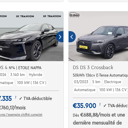
DS 4
DS DS 3 Crossback
N°4 | ETOILE NAPPA
2026
3.140 km
Hybride
50kWh 136cv E-Tense Automatiq
03/2023
5 km
Electrique
matique
100 kW ( 136 CV )
Automatique
100 kW ( 136 CV 
.335
1
✓
TVA déductible
€35.900
1
✓
TVA déduct
€760,17
/mois
€688,88
/mois
et une
rez l’exemple chiffré complet
Dès
dernière mensualité de