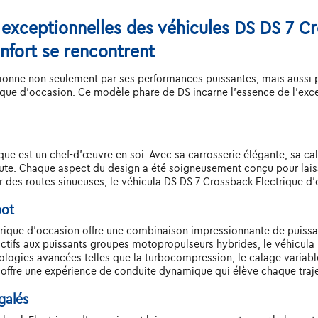
 exceptionnelles des véhicules DS DS 7 Cr
nfort se rencontrent
onne non seulement par ses performances puissantes, mais aussi par
que d'occasion. Ce modèle phare de DS incarne l'essence de l'exce
e est un chef-d'œuvre en soi. Avec sa carrosserie élégante, sa cala
route. Chaque aspect du design a été soigneusement conçu pour lais
sur des routes sinueuses, le véhicula DS DS 7 Crossback Electrique d'
pot
trique d'occasion offre une combinaison impressionnante de puissa
tifs aux puissants groupes motopropulseurs hybrides, le véhicula 
ogies avancées telles que la turbocompression, le calage variable
offre une expérience de conduite dynamique qui élève chaque traje
galés