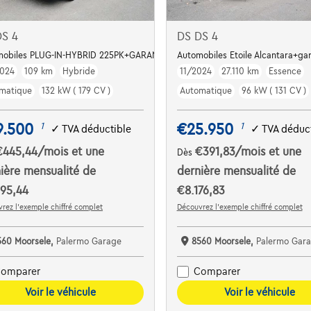
DS 4
DS DS 4
mobiles PLUG-IN-HYBRID 225PK+GARANTIE TOT 48 STE MAAND
Automobiles Etoile Alcantara+ga
024
109 km
Hybride
11/2024
27.110 km
Essence
matique
132 kW ( 179 CV )
Automatique
96 kW ( 131 CV )
9.500
€25.950
1
1
✓
TVA déductible
✓
TVA déduct
€445,44
/mois
et une
€391,83
/mois
et une
Dès
ière mensualité de
dernière mensualité de
95,44
€8.176,83
rez l’exemple chiffré complet
Découvrez l’exemple chiffré complet
560 Moorsele,
Palermo Garage
8560 Moorsele,
Palermo Gar
omparer
Comparer
Voir le véhicule
Voir le véhicule