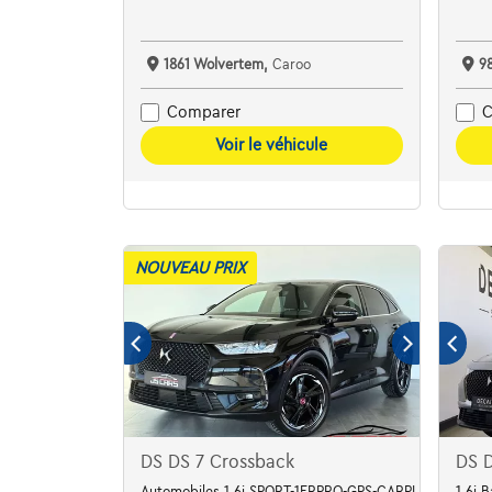
1861 Wolvertem,
Caroo
9
Comparer
C
Voir le véhicule
NOUVEAU PRIX
DS DS 7 Crossback
DS D
Automobiles 1.6i SPORT-1ERPRO-GPS-CARPLAY-CAMER
1.6i 