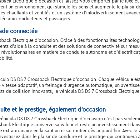
sback Electrique d'occasion et laissez-vous emporter par le luxe et 
réent un environnement qui stimule les sens et augmente le plaisir 
s chauffants et ventilés et un système d'infodivertissement avanc
alée aux conducteurs et passagers.
lade connectée
sback Electrique d'occasion. Grâce à des fonctionnalités technolo
gents d'aide à la conduite et des solutions de connectivité sur mesu
révolutionnaires en matière de conduite autonome et d'électrificat
bilité.
hicula DS DS 7 Crossback Electrique d'occasion. Chaque véhicule e
vitesse adaptatif, un freinage d'urgence automatique, un avertisse
s de collision innovants, le véhicula DS DS 7 Crossback Electrique d
duite et le prestige, également d'occasion
e véhicula DS DS 7 Crossback Electrique d'occasion n'est pas seuleme
back Electrique conserve sa valeur et reste un investissement dans 
 extraordinaire en faisant un essai routier dès aujourd'hui. Avec l
estissez dans le plaisir de conduire et le prestige qui continuera à