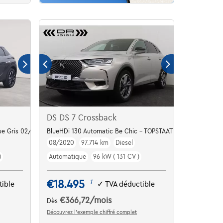
DS DS 7 Crossback
ue Gris 02/23 5km GPS
BlueHDi 130 Automatic Be Chic - TOPSTAAT
08/2020
97.714 km
Diesel
)
Automatique
96 kW ( 131 CV )
€18.495
1
ible
✓
TVA déductible
€366,72
/mois
Dès
Découvrez l’exemple chiffré complet