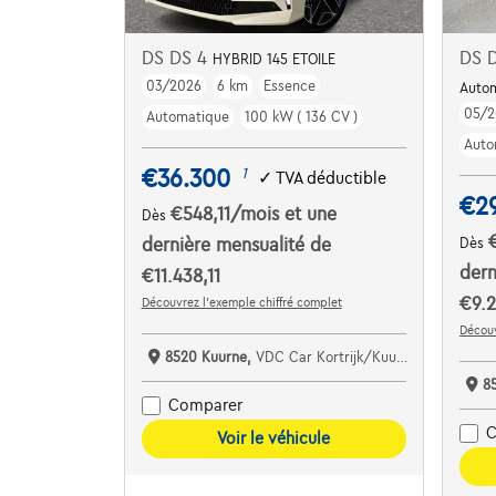
DS DS 4
DS 
HYBRID 145 ETOILE
03/2026
6 km
Essence
Auto
05/2
Automatique
100 kW ( 136 CV )
Auto
€36.300
1
✓
TVA déductible
€2
€548,11
/mois
et une
Dès
dernière mensualité de
Dès
dern
€11.438,11
€9.2
Découvrez l’exemple chiffré complet
Découv
8520 Kuurne,
VDC Car Kortrijk/Kuurne
8
Comparer
C
Voir le véhicule