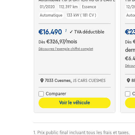
01/2020
112.397 km
Essence
12/2
Automatique
133 kW ( 181 CV )
Auto
€16.490
€2
1
✓
TVA déductible
€326,97
/mois
Dès
Dès
Découvrez l’exemple chiffré complet
dern
€6.
Découv
7033 Cuesmes,
JS CARS CUESMES
8
Comparer
C
Voir le véhicule
1. Prix public final incluant tous les frais et taxes.