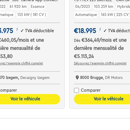
022
61.920 km
Essence
04/2023
103.259 km
Hybrid
matique
133 kW ( 181 CV )
Automatique
165 kW ( 225 CV 
3.975
€18.995
1
1
✓
TVA déductible
✓
TVA déduct
€460,05
/mois
et une
€364,49
/mois
et une
Dès
ière mensualité de
dernière mensualité de
453,80
€5.113,24
rez l’exemple chiffré complet
Découvrez l’exemple chiffré complet
870 Izegem,
Decaigny Izegem
8000 Brugge,
DR Motors
omparer
Comparer
Voir le véhicule
Voir le véhicule