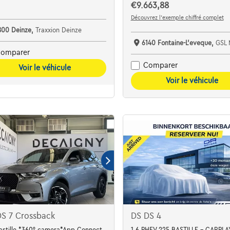
€9.663,88
Découvrez l’exemple chiffré complet
800 Deinze,
Traxxion Deinze
6140 Fontaine-L'eveque,
GSL 
omparer
Comparer
Voir le véhicule
Voir le véhicule
S 7 Crossback
DS DS 4
A-ALCANTARA-PDC
Bastille *360° camera*App Connect
1.6 PHEV 225 BASTILLE - CARPLA