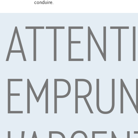
conduire.
ATTENT
Sous réserve d’acceptation de votre demande de crédit 
Mobility S.A., agent in bijkomstige hoedanigheid, Boule
EMPRUN
Voitures les plus populaires
NOUVEAU PRIX