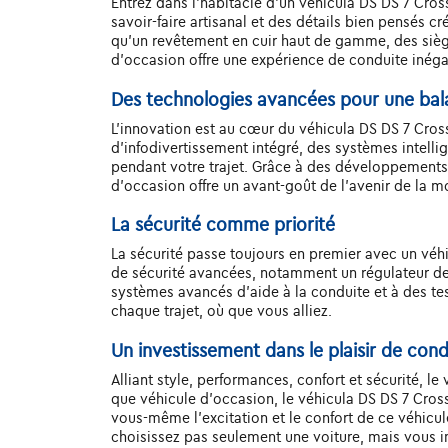
Entrez dans l'habitacle d'un véhicula DS DS 7 Cros
savoir-faire artisanal et des détails bien pensés c
qu'un revêtement en cuir haut de gamme, des siège
d'occasion offre une expérience de conduite inég
Des technologies avancées pour une ba
L'innovation est au cœur du véhicula DS DS 7 Cros
d'infodivertissement intégré, des systèmes intelli
pendant votre trajet. Grâce à des développements 
d'occasion offre un avant-goût de l'avenir de la mo
La sécurité comme priorité
La sécurité passe toujours en premier avec un vé
de sécurité avancées, notamment un régulateur de 
systèmes avancés d'aide à la conduite et à des test
chaque trajet, où que vous alliez.
Un investissement dans le plaisir de con
Alliant style, performances, confort et sécurité, l
que véhicule d'occasion, le véhicula DS DS 7 Cross
vous-même l'excitation et le confort de ce véhicule
choisissez pas seulement une voiture, mais vous inv