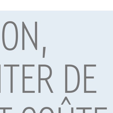
ION,
par Alpha Credit s.a., prêteur, Montagne du Parc 8/3, 1000 Bruxelles, TVA 
vard Albert II 4, B12, 1000 Brussel, BTW BE 1003.765.106, BE93 0019 6639 076
TER DE
Dé