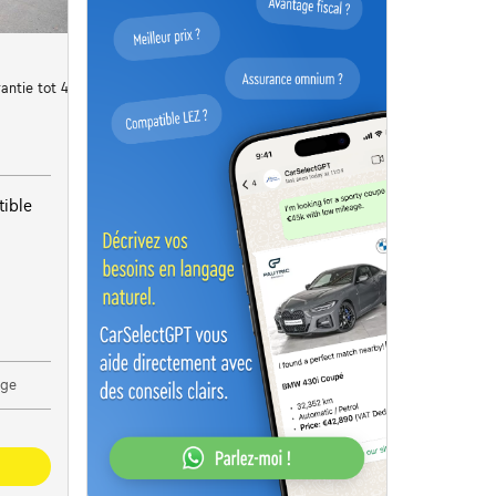
rantie tot 48 ste maand
ible
age