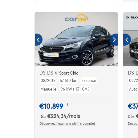
DS DS 4
DS 
Sport Chic
08/2018
67.610 km
Essence
02/
Manuelle
96 kW ( 131 CV )
Auto
€10.899
€37
1
€224,34
/mois
Dès
Dès
Découvrez l’exemple chiffré complet
Découv