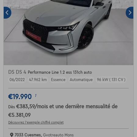
DS DS 4
Performance Line 1.2 ess 131ch auto
06/2022
47.962 km
Essence
Automatique
96 kW ( 131 CV )
€19.990
1
€383,59
/mois
et une dernière mensualité de
Dès
€5.381,09
Découvrez l’exemple chiffré complet
7033 Cuesmes,
Gvotreauto Mons