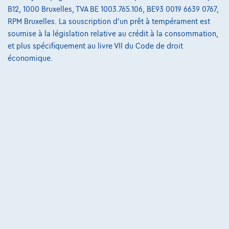
B12, 1000 Bruxelles, TVA BE 1003.765.106, BE93 0019 6639 0767,
€24.850
1
RPM Bruxelles. La souscription d'un prêt à tempérament est
€476,84
/mois
et une dernière mensualité de
Dès
soumise à la législation relative au crédit à la consommation,
€6.689,34
et plus spécifiquement au livre VII du Code de droit
Découvrez l’exemple chiffré complet
économique.
7700 Mouscron,
VDC Car Mouscron
Comparer
Voir le véhicule