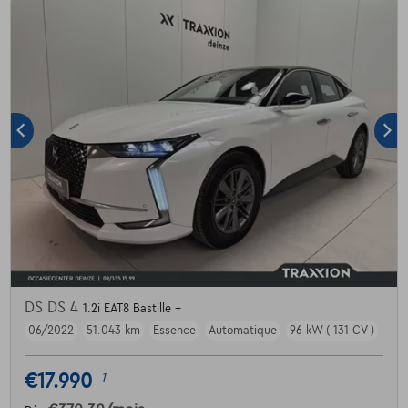
DS DS 4
1.2i EAT8 Bastille +
06/2022
51.043 km
Essence
Automatique
96 kW ( 131 CV )
€17.990
1