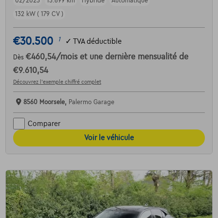
02/2025
15.699 km
Hybride
Automatique
132 kW ( 179 CV )
€30.500
1
✓
TVA déductible
€460,54
/mois
et une dernière mensualité de
Dès
€9.610,54
Découvrez l’exemple chiffré complet
8560 Moorsele,
Palermo Garage
Comparer
Voir le véhicule