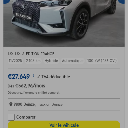
DS DS 3
EDITION FRANCE
11/2025
2.103 km
Hybride
Automatique
100 kW ( 136 CV )
€27.649
1
✓
TVA déductible
€562,96
/mois
Dès
Découvrez l’exemple chiffré complet
9800 Deinze,
Traxxion Deinze
Comparer
Voir le véhicule