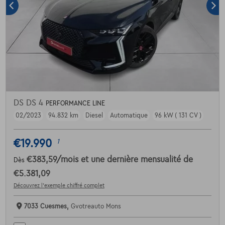
DS DS 4
PERFORMANCE LINE
02/2023
94.832 km
Diesel
Automatique
96 kW ( 131 CV )
€19.990
1
€383,59
/mois
et une dernière mensualité de
Dès
€5.381,09
Découvrez l’exemple chiffré complet
7033 Cuesmes,
Gvotreauto Mons