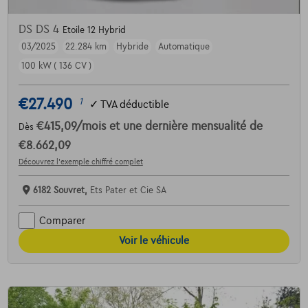
DS DS 4
Etoile 12 Hybrid
03/2025
22.284 km
Hybride
Automatique
100 kW ( 136 CV )
€27.490
1
✓
TVA déductible
€415,09
/mois
et une dernière mensualité de
Dès
€8.662,09
Découvrez l’exemple chiffré complet
6182 Souvret,
Ets Pater et Cie SA
Comparer
Voir le véhicule