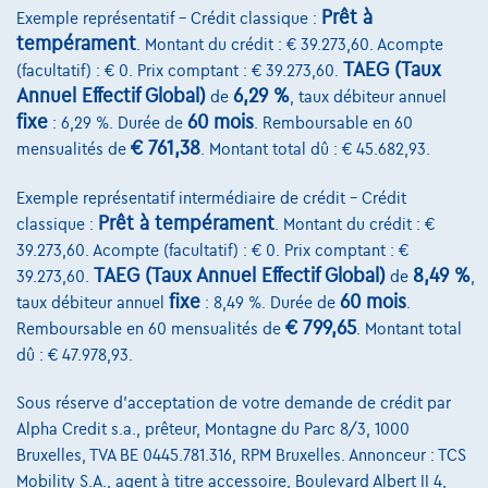
Prêt à
Exemple représentatif – Crédit classique :
tempérament
. Montant du crédit : € 39.273,60. Acompte
TAEG (Taux
(facultatif) : € 0. Prix comptant : € 39.273,60.
Annuel Effectif Global)
6,29 %
de
, taux débiteur annuel
fixe
60 mois
: 6,29 %. Durée de
. Remboursable en 60
€ 761,38
mensualités de
. Montant total dû : € 45.682,93.
Exemple représentatif intermédiaire de crédit – Crédit
Prêt à tempérament
classique :
. Montant du crédit : €
39.273,60. Acompte (facultatif) : € 0. Prix comptant : €
TAEG (Taux Annuel Effectif Global)
8,49 %
39.273,60.
de
,
fixe
60 mois
taux débiteur annuel
: 8,49 %. Durée de
.
€ 799,65
Remboursable en 60 mensualités de
. Montant total
dû : € 47.978,93.
DS DS 4
Performance Line+ - PHEV - 225 PK - PANO
Sous réserve d'acceptation de votre demande de crédit par
07/2022
28.627 km
Hybride
Automatique
Alpha Credit s.a., prêteur, Montagne du Parc 8/3, 1000
Bruxelles, TVA BE 0445.781.316, RPM Bruxelles. Annonceur : TCS
165 kW ( 225 CV )
Mobility S.A., agent à titre accessoire, Boulevard Albert II 4,