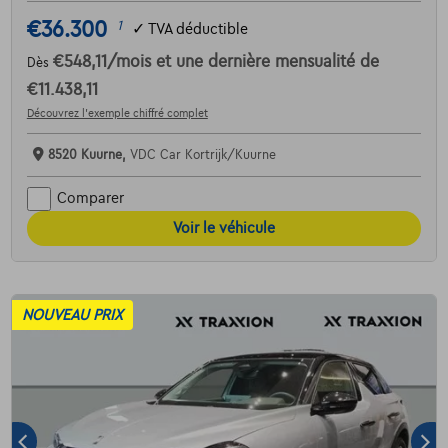
€36.300
1
✓
TVA déductible
€548,11
/mois
et une dernière mensualité de
Dès
€11.438,11
Découvrez l’exemple chiffré complet
8520 Kuurne,
VDC Car Kortrijk/Kuurne
Comparer
Voir le véhicule
NOUVEAU PRIX