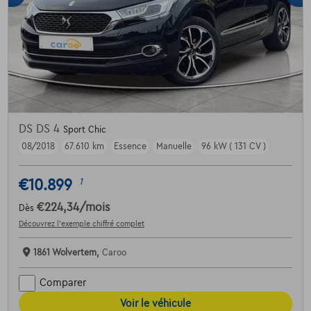
DS DS 4
Sport Chic
08/2018
67.610 km
Essence
Manuelle
96 kW ( 131 CV )
€10.899
1
€224,34
/mois
Dès
Découvrez l’exemple chiffré complet
1861 Wolvertem,
Caroo
Comparer
Voir le véhicule