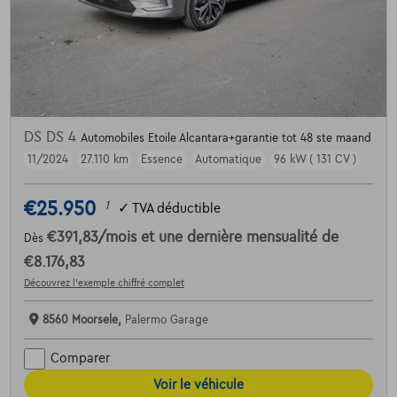
DS DS 4
Automobiles Etoile Alcantara+garantie tot 48 ste maand
11/2024
27.110 km
Essence
Automatique
96 kW ( 131 CV )
€25.950
1
✓
TVA déductible
€391,83
/mois
et une dernière mensualité de
Dès
€8.176,83
Découvrez l’exemple chiffré complet
8560 Moorsele,
Palermo Garage
Comparer
Voir le véhicule