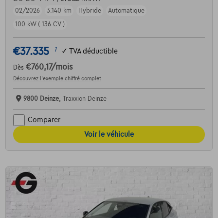
02/2026
3.140 km
Hybride
Automatique
100 kW ( 136 CV )
€37.335
1
✓
TVA déductible
€760,17
/mois
Dès
Découvrez l’exemple chiffré complet
9800 Deinze,
Traxxion Deinze
Comparer
Voir le véhicule