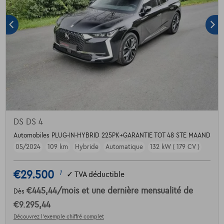
DS DS 4
Automobiles PLUG-IN-HYBRID 225PK+GARANTIE TOT 48 STE MAAND
05/2024
109 km
Hybride
Automatique
132 kW ( 179 CV )
€29.500
1
✓
TVA déductible
€445,44
/mois
et une dernière mensualité de
Dès
€9.295,44
Découvrez l’exemple chiffré complet