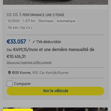
DS DS 3
PERFORMANCE LINE E-TENSE
12/2025
1.277 km
Electrique
Automatique
115 kW ( 156 CV )
€33.057
1
✓
TVA déductible
€499,15
/mois
et une dernière mensualité de
Dès
€10.416,31
Découvrez l’exemple chiffré complet
8520 Kuurne,
VDC Car Kortrijk/Kuurne
Comparer
Voir le véhicule