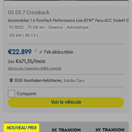
DS DS 7 Crossback
Automobiles 1.6 PureTech Performance Line BTW* Pano ACC DodeH Gar
01/2022
73.216 km
Essence
Automatique
133 kW ( 181 CV )
€22.899
1
✓
TVA déductible
€471,35
/mois
Dès
Découvrez l’exemple chiffré complet
3530 Houthalen-Helchteren,
Kubika Cars
Comparer
Voir le véhicule
NOUVEAU PRIX