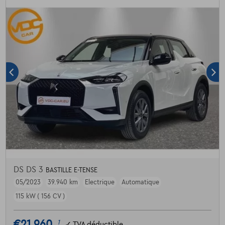
DS DS 3
BASTILLE E-TENSE
05/2023
39.940 km
Electrique
Automatique
115 kW ( 156 CV )
€21.960
1
✓
TVA déductible