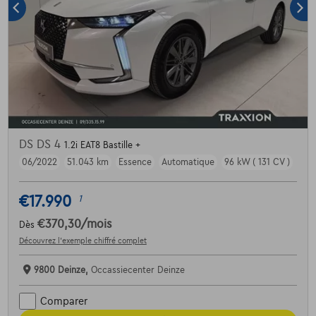
DS DS 4
1.2i EAT8 Bastille +
06/2022
51.043 km
Essence
Automatique
96 kW ( 131 CV )
€17.990
1
€370,30
/mois
Dès
Découvrez l’exemple chiffré complet
9800 Deinze,
Occassiecenter Deinze
Comparer