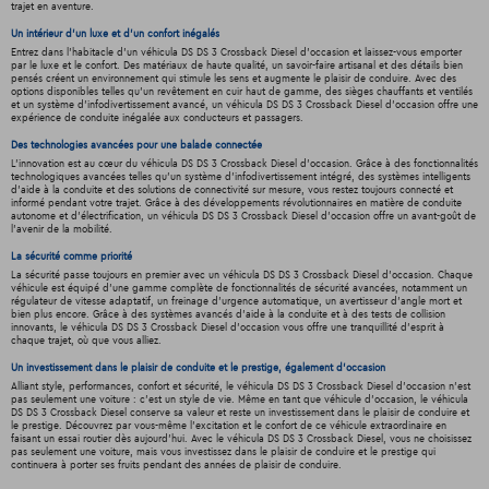
trajet en aventure.
Un intérieur d’un luxe et d’un confort inégalés
Entrez dans l'habitacle d'un véhicula DS DS 3 Crossback Diesel d'occasion et laissez-vous emporter
par le luxe et le confort. Des matériaux de haute qualité, un savoir-faire artisanal et des détails bien
pensés créent un environnement qui stimule les sens et augmente le plaisir de conduire. Avec des
options disponibles telles qu'un revêtement en cuir haut de gamme, des sièges chauffants et ventilés
et un système d'infodivertissement avancé, un véhicula DS DS 3 Crossback Diesel d'occasion offre une
expérience de conduite inégalée aux conducteurs et passagers.
Des technologies avancées pour une balade connectée
L'innovation est au cœur du véhicula DS DS 3 Crossback Diesel d'occasion. Grâce à des fonctionnalités
technologiques avancées telles qu'un système d'infodivertissement intégré, des systèmes intelligents
d'aide à la conduite et des solutions de connectivité sur mesure, vous restez toujours connecté et
informé pendant votre trajet. Grâce à des développements révolutionnaires en matière de conduite
autonome et d'électrification, un véhicula DS DS 3 Crossback Diesel d'occasion offre un avant-goût de
l'avenir de la mobilité.
La sécurité comme priorité
La sécurité passe toujours en premier avec un véhicula DS DS 3 Crossback Diesel d'occasion. Chaque
véhicule est équipé d'une gamme complète de fonctionnalités de sécurité avancées, notamment un
régulateur de vitesse adaptatif, un freinage d'urgence automatique, un avertisseur d'angle mort et
bien plus encore. Grâce à des systèmes avancés d'aide à la conduite et à des tests de collision
innovants, le véhicula DS DS 3 Crossback Diesel d'occasion vous offre une tranquillité d'esprit à
chaque trajet, où que vous alliez.
Un investissement dans le plaisir de conduite et le prestige, également d'occasion
Alliant style, performances, confort et sécurité, le véhicula DS DS 3 Crossback Diesel d'occasion n'est
pas seulement une voiture : c'est un style de vie. Même en tant que véhicule d'occasion, le véhicula
DS DS 3 Crossback Diesel conserve sa valeur et reste un investissement dans le plaisir de conduire et
le prestige. Découvrez par vous-même l'excitation et le confort de ce véhicule extraordinaire en
faisant un essai routier dès aujourd'hui. Avec le véhicula DS DS 3 Crossback Diesel, vous ne choisissez
pas seulement une voiture, mais vous investissez dans le plaisir de conduire et le prestige qui
continuera à porter ses fruits pendant des années de plaisir de conduire.