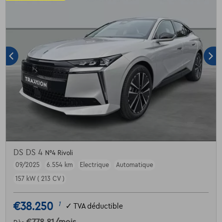
DS DS 4
N°4 Rivoli
09/2025
6.554 km
Electrique
Automatique
157 kW ( 213 CV )
€38.250
1
✓
TVA déductible