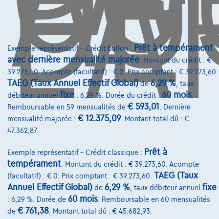
DE
L'
Avenue Roi Albert II 4, B12
1000 Bruxelles
Prêt à tempérament
Exemple représentatif – Crédit ballon :
avec dernière mensualité majorée
. Montant du crédit : €
39.273,60. Acompte (facultatif) : € 0. Prix comptant : € 39.273,60.
Services & Solutions
TAEG (Taux Annuel Effectif Global)
6,29 %
de
, taux
fixe
60 mois
débiteur annuel
: 6,29 %. Durée du crédit :
.
Assistance dépannage
€ 593,01
Remboursable en 59 mensualités de
. Dernière
Financement
€ 12.375,09
mensualité majorée :
. Montant total dû : €
47.362,87.
Assurance auto
Prêt à
Exemple représentatif – Crédit classique :
Leasing
tempérament
. Montant du crédit : € 39.273,60. Acompte
TAEG (Taux
(facultatif) : € 0. Prix comptant : € 39.273,60.
Sur Nous
Annuel Effectif Global)
6,29 %
fixe
de
, taux débiteur annuel
60 mois
: 6,29 %. Durée de
. Remboursable en 60 mensualités
Devenez client
€ 761,38
de
. Montant total dû : € 45.682,93.