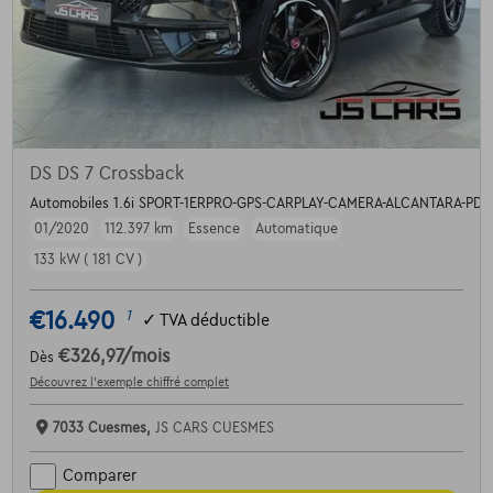
DS DS 7 Crossback
Automobiles 1.6i SPORT-1ERPRO-GPS-CARPLAY-CAMERA-ALCANTARA-PDC
01/2020
112.397 km
Essence
Automatique
133 kW ( 181 CV )
€16.490
1
✓
TVA déductible
€326,97
/mois
Dès
Découvrez l’exemple chiffré complet
7033 Cuesmes,
JS CARS CUESMES
Comparer