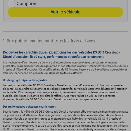
Comparer
Voir le véhicule
1. Prix public final incluant tous les frais et taxes.
Découvrez les caractéristiques exceptionnelles des véhicules DS DS 3 Crossback
Diesel d'occasion: là où style, performances et confort se rencontrent
À la recherche d'un modèle de voiture qui impressionne non seulement par ses performances
puissantes, mais aussi par son design raffiné et son intérieur luxueux ? Découvrez les véhicules DS DS 3
Crossback Diesel d'occasion. Ce modèle phare de DS incarne l'essence de l'excellence automobile et
offre une expérience de conduite qui dépasse toutes les attentes.
Un design qui dépasse l'imagination
Le design des véhicules DS DS 3 Crossback Diesel est un chef-d'œuvre en soi. Avec sa carrosserie
élégante, sa calandre saisissante et ses phares distinctifs, ce véhicule attire immédiatement l'attention
sur la route. Chaque aspect du design a été soigneusement conçu pour laisser une impression
durable, des lignes élégantes aux détails raffinés. Que vous rouliez en ville ou sur des routes
sinueuses, le véhicula DS DS 3 Crossback Diesel d'occasion est un spectacle à voir.
Des performances puissantes sous le capot
Sous le capot, le véhicula DS DS 3 Crossback Diesel d'occasion offre une combinaison impressionnante
de puissance et d'efficacité. Avec une gamme d'options de moteur avancées allant des moteurs à
essence réactifs aux puissants groupes motopropulseurs hybrides, le véhicula DS DS 3 Crossback
Diesel d'occasion offre des performances sans compromis. Grâce à des technologies avancées telles
que la turbocompression, le calage variable des soupapes et le freinage par récupération, un véhicula
DS DS 3 Crossback Diesel d'occasion offre une expérience de conduite dynamique qui élève chaque