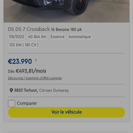
DS DS 7 Crossback
16 Benzine 180 pk
08/2022
40.844 km
Essence
Automatique
133 kW ( 181 CV )
€23.990
1
€493,81
/mois
Dès
Découvrez l’exemple chiffré complet
8820 Torhout,
Citroen Dumarey
Comparer
Voir le véhicule