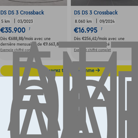
AT
EM
DE
DS DS 3 Crossback
DS DS 3 Crossback
|
|
L'
5 km
03/2023
8.060 km
09/2024
€35.900
€16.995
1
1
CO
Dès
€688,88
/mois
avec une
Dès
€256,62
/mois
avec une
AU
dernière mensualité de
€9.663,88
dernière mensualité de
€5.355,12
Exemple chiffré complet
Exemple chiffré complet
Découvrez toute la gamme
Contact
info@touringcarselect.be