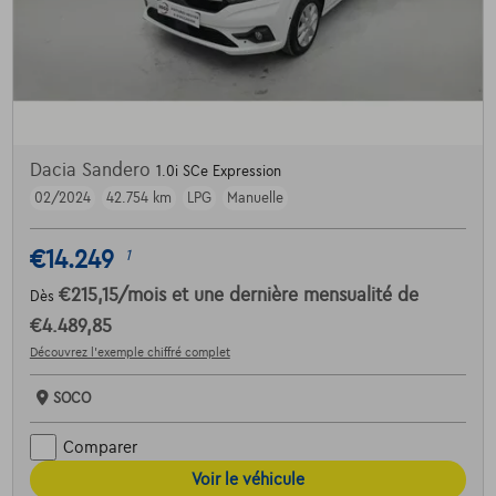
Dacia Sandero
1.0i SCe Expression
02/2024
42.754 km
LPG
Manuelle
€14.249
1
€215,15
/mois
et une dernière mensualité de
Dès
€4.489,85
Découvrez l’exemple chiffré complet
SOCO
Comparer
Voir le véhicule