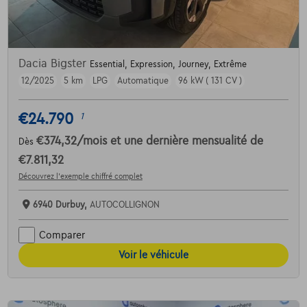
Dacia Bigster
Essential, Expression, Journey, Extrême
12/2025
5 km
LPG
Automatique
96 kW ( 131 CV )
€24.790
1
€374,32
/mois
et une dernière mensualité de
Dès
€7.811,32
Découvrez l’exemple chiffré complet
6940 Durbuy,
AUTOCOLLIGNON
Comparer
Voir le véhicule