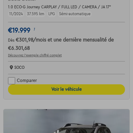
1.0 ECO-G Journey CARPLAY / FULL LED / CAMERA / JA 17"
11/2024
37.595 km
LPG
Sémi-automatique
€19.999
1
€301,98
/mois
et une dernière mensualité de
Dès
€6.301,68
Découvrez l’exemple chiffré complet
SOCO
Comparer
Voir le véhicule