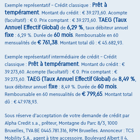
Autosphere Center Liège
Prêt à
Exemple représentatif – Crédit classique :
tempérament
. Montant du crédit : € 39.273,60. Acompte
Comparer
TAEG (Taux
(facultatif) : € 0. Prix comptant : € 39.273,60.
Voir le véhicule
Annuel Effectif Global)
6,29 %
de
, taux débiteur annuel
fixe
60 mois
: 6,29 %. Durée de
. Remboursable en 60
€ 761,38
mensualités de
. Montant total dû : € 45.682,93.
Exemple représentatif intermédiaire de crédit – Crédit
Prêt à tempérament
classique :
. Montant du crédit : €
39.273,60. Acompte (facultatif) : € 0. Prix comptant : €
TAEG (Taux Annuel Effectif Global)
8,49 %
39.273,60.
de
,
fixe
60 mois
taux débiteur annuel
: 8,49 %. Durée de
.
€ 799,65
Remboursable en 60 mensualités de
. Montant total
dû : € 47.978,93.
Sous réserve d'acceptation de votre demande de crédit par
Alpha Credit s.a., prêteur, Montagne du Parc 8/3, 1000
Bruxelles, TVA BE 0445.781.316, RPM Bruxelles. Annonceur : TCS
Mobility S.A., agent à titre accessoire, Boulevard Albert II 4,