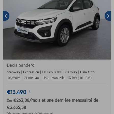
Dacia Sandero
Stepway | Expression | 1.0 Eco-G 100 | Carplay | Clim Auto
05/2023
71.086 km
LPG
Manuelle
74 kW ( 101 CV )
€13.490
1
€263,08
/mois
et une dernière mensualité de
Dès
€3.635,58
Découvrez l’exemple chiffré complet