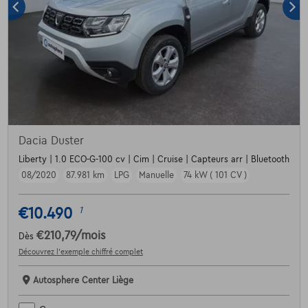
Dacia Duster
Liberty | 1.0 ECO-G-100 cv | Cim | Cruise | Capteurs arr | Bluetooth
08/2020
87.981 km
LPG
Manuelle
74 kW ( 101 CV )
€10.490
1
€210,79
/mois
Dès
Découvrez l’exemple chiffré complet
Autosphere Center Liège