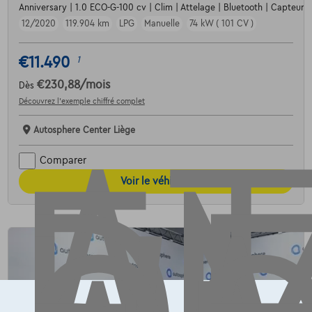
Anniversary | 1.0 ECO-G-100 cv | Clim | Attelage | Bluetooth | Capteurs 
AT
12/2020
119.904 km
LPG
Manuelle
74 kW ( 101 CV )
€11.490
1
€230,88
/mois
Dès
Découvrez l’exemple chiffré complet
Autosphere Center Liège
Comparer
Voir le véhicule