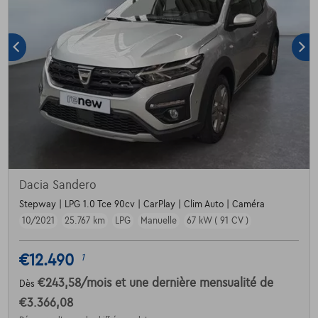
Dacia Sandero
Stepway | LPG 1.0 Tce 90cv | CarPlay | Clim Auto | Caméra
10/2021
25.767 km
LPG
Manuelle
67 kW ( 91 CV )
€12.490
1
€243,58
/mois
et une dernière mensualité de
Dès
€3.366,08