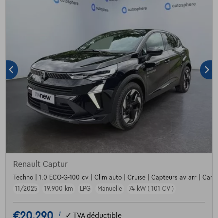
Renault Captur
Techno | 1.0 ECO-G-100 cv | Clim auto | Cruise | Capteurs av arr | Carp
11/2025
19.900 km
LPG
Manuelle
74 kW ( 101 CV )
€20.290
1
✓
TVA déductible