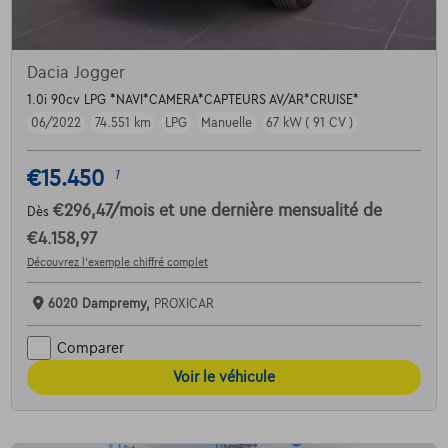
Dacia Jogger
1.0i 90cv LPG *NAVI*CAMERA*CAPTEURS AV/AR*CRUISE*
06/2022
74.551 km
LPG
Manuelle
67 kW ( 91 CV )
€15.450
1
€296,47
/mois
et une dernière mensualité de
Dès
€4.158,97
Découvrez l’exemple chiffré complet
6020 Dampremy,
PROXICAR
Comparer
Voir le véhicule