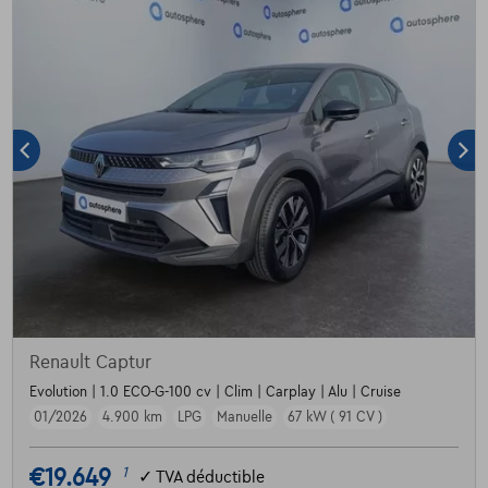
Renault Captur
Evolution | 1.0 ECO-G-100 cv | Clim | Carplay | Alu | Cruise
01/2026
4.900 km
LPG
Manuelle
67 kW ( 91 CV )
€19.649
1
✓
TVA déductible