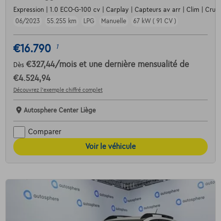
Expression | 1.0 ECO-G-100 cv | Carplay | Capteurs av arr | Clim | Cruis
06/2023
55.255 km
LPG
Manuelle
67 kW ( 91 CV )
€16.790
1
€327,44
/mois
et une dernière mensualité de
Dès
€4.524,94
Découvrez l’exemple chiffré complet
Autosphere Center Liège
Comparer
Voir le véhicule