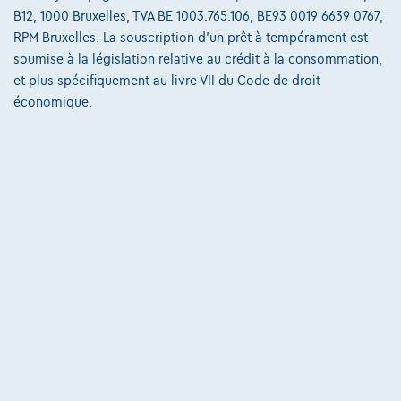
B12, 1000 Bruxelles, TVA BE 1003.765.106, BE93 0019 6639 0767,
Dacia Jogger
RPM Bruxelles. La souscription d'un prêt à tempérament est
Comfort | 1.0 ECO-G-100 cv | Gps | Clim | Capteurs arr | Cruise
soumise à la législation relative au crédit à la consommation,
03/2022
78.966 km
LPG
Manuelle
67 kW ( 91 CV )
et plus spécifiquement au livre VII du Code de droit
économique.
€13.990
1
€272,83
/mois
et une dernière mensualité de
Dès
€3.770,33
Découvrez l’exemple chiffré complet
Autosphere Center Liège
Comparer
Voir le véhicule