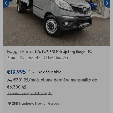
Piaggio Porter
NP6 TWB 325 Pick Up Long Range LPG
3 km
LPG
Manuelle
78 kW ( 106 CV )
€19.995
1
✓
TVA déductible
€301,92
/mois
et une dernière mensualité de
Dès
€6.300,42
Découvrez l’exemple chiffré complet
2811 Hombeek,
Houman Garage