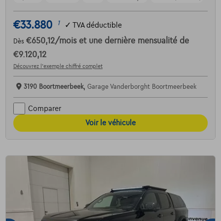
€33.880
1
✓
TVA déductible
€650,12
/mois
et une dernière mensualité de
Dès
€9.120,12
Découvrez l’exemple chiffré complet
3190 Boortmeerbeek,
Garage Vanderborght Boortmeerbeek
Comparer
Voir le véhicule