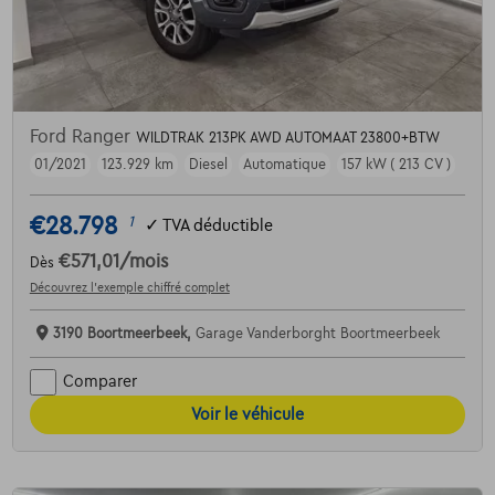
Ford Ranger
WILDTRAK 213PK AWD AUTOMAAT 23800+BTW
01/2021
123.929 km
Diesel
Automatique
157 kW ( 213 CV )
€28.798
1
✓
TVA déductible
€571,01
/mois
Dès
Découvrez l’exemple chiffré complet
3190 Boortmeerbeek,
Garage Vanderborght Boortmeerbeek
Comparer
Voir le véhicule