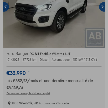
Ford Ranger
DC BiT EcoBlue Wildtrak AUT
01/2023
67.726 km
Diesel
Automatique
157 kW ( 213 CV )
€33.990
1
€652,23
/mois
et une dernière mensualité de
Dès
€9.149,73
Découvrez l’exemple chiffré complet
1800 Vilvoorde,
AB Automotive Vilvoorde