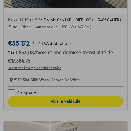
Isuzu D-Max
2.2d Double Cab LSE + DIFF LOCK + 360° CAMERA
5 km
Diesel
Automatique
120 kW ( 163 CV )
€55.172
1
✓
TVA déductible
€833,08
/mois
et une dernière mensualité de
Dès
€17.384,76
Découvrez l’exemple chiffré complet
9170 Sint-Gillis-Waas,
Garage De Witte
Comparer
Voir le véhicule