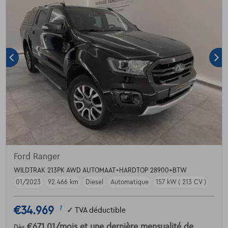
Ford Ranger
WILDTRAK 213PK AWD AUTOMAAT+HARDTOP 28900+BTW
01/2023
92.466 km
Diesel
Automatique
157 kW ( 213 CV )
€34.969
1
✓
TVA déductible
€671,01
/mois
et une dernière mensualité de
Dès