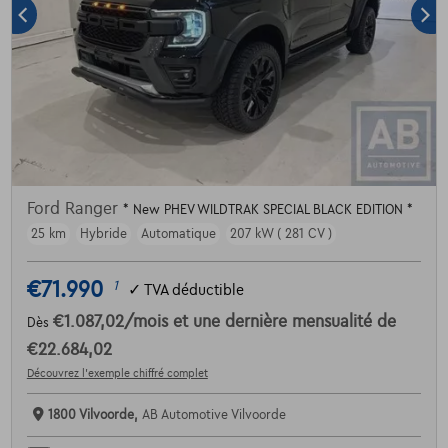
Ford Ranger
* New PHEV WILDTRAK SPECIAL BLACK EDITION *
25 km
Hybride
Automatique
207 kW ( 281 CV )
€71.990
1
✓
TVA déductible
€1.087,02
/mois
et une dernière mensualité de
Dès
€22.684,02
Découvrez l’exemple chiffré complet
1800 Vilvoorde,
AB Automotive Vilvoorde