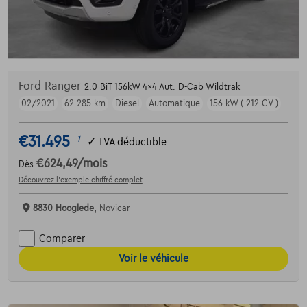
Ford Ranger
2.0 BiT 156kW 4x4 Aut. D-Cab Wildtrak
02/2021
62.285 km
Diesel
Automatique
156 kW ( 212 CV )
€31.495
1
✓
TVA déductible
€624,49
/mois
Dès
Découvrez l’exemple chiffré complet
8830 Hooglede,
Novicar
Comparer
Voir le véhicule