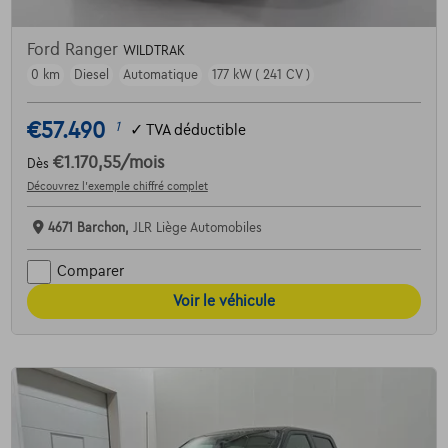
Ford Ranger
WILDTRAK
0 km
Diesel
Automatique
177 kW ( 241 CV )
€57.490
1
✓
TVA déductible
€1.170,55
/mois
Dès
Découvrez l’exemple chiffré complet
4671 Barchon,
JLR Liège Automobiles
Comparer
Voir le véhicule