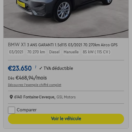
BMW X1
3 ANS GARANTI 1.5d115 03/2021 70.270km Airco GPS
03/2021
70.270 km
Diesel
Manuelle
85 kW ( 115 CV )
€23.650
1
✓
TVA déductible
€468,94
/mois
Dès
Découvrez l’exemple chiffré complet
6140 Fontaine-L'eveque,
GSL Motors
Comparer
Voir le véhicule