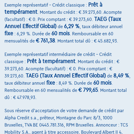
Prêt à
Exemple représentatif – Crédit classique :
tempérament
. Montant du crédit : € 39.273,60. Acompte
TAEG (Taux
(facultatif) : € 0. Prix comptant : € 39.273,60.
Annuel Effectif Global)
6,29 %
de
, taux débiteur annuel
fixe
60 mois
: 6,29 %. Durée de
. Remboursable en 60
€ 761,38
mensualités de
. Montant total dû : € 45.682,93.
Exemple représentatif intermédiaire de crédit – Crédit
Prêt à tempérament
classique :
. Montant du crédit : €
39.273,60. Acompte (facultatif) : € 0. Prix comptant : €
TAEG (Taux Annuel Effectif Global)
8,49 %
39.273,60.
de
,
fixe
60 mois
Ford Ranger
taux débiteur annuel
: 8,49 %. Durée de
.
WILDTRAK
€ 799,65
Remboursable en 60 mensualités de
. Montant total
0 km
Diesel
Automatique
177 kW ( 241 CV )
dû : € 47.978,93.
€57.990
1
✓
TVA déductible
Sous réserve d'acceptation de votre demande de crédit par
€1.180,73
/mois
Dès
Alpha Credit s.a., prêteur, Montagne du Parc 8/3, 1000
Découvrez l’exemple chiffré complet
Bruxelles, TVA BE 0445.781.316, RPM Bruxelles. Annonceur : TCS
Mobility S.A., agent à titre accessoire, Boulevard Albert II 4,