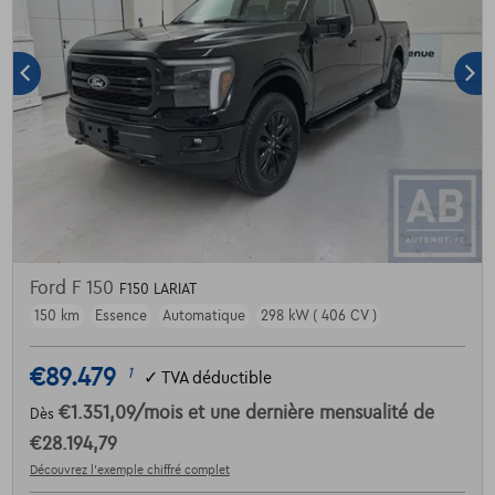
Ford F 150
F150 LARIAT
150 km
Essence
Automatique
298 kW ( 406 CV )
€89.479
1
✓
TVA déductible
€1.351,09
/mois
et une dernière mensualité de
Dès
€28.194,79
Découvrez l’exemple chiffré complet