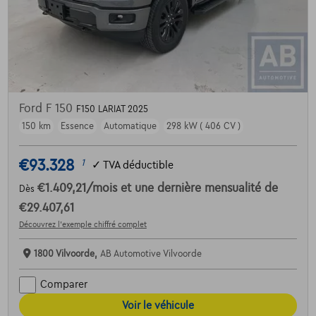
Ford F 150
F150 LARIAT 2025
150 km
Essence
Automatique
298 kW ( 406 CV )
€93.328
1
✓
TVA déductible
€1.409,21
/mois
et une dernière mensualité de
Dès
€29.407,61
Découvrez l’exemple chiffré complet
1800 Vilvoorde,
AB Automotive Vilvoorde
Comparer
Voir le véhicule