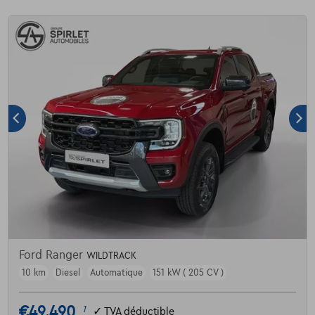
Ford Ranger
WILDTRACK
10 km
Diesel
Automatique
151 kW ( 205 CV )
€49.490
1
✓
TVA déductible