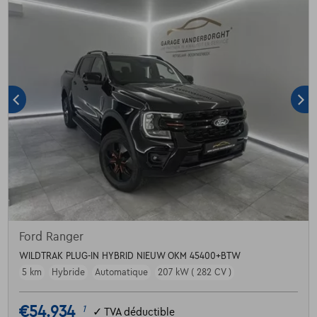
Ford Ranger
WILDTRAK PLUG-IN HYBRID NIEUW OKM 45400+BTW
5 km
Hybride
Automatique
207 kW ( 282 CV )
€54.934
1
✓
TVA déductible