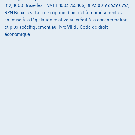
4671 Barchon,
JLR Liège Automobiles
B12, 1000 Bruxelles, TVA BE 1003.765.106, BE93 0019 6639 0767,
RPM Bruxelles. La souscription d'un prêt à tempérament est
Comparer
soumise à la législation relative au crédit à la consommation,
Voir le véhicule
et plus spécifiquement au livre VII du Code de droit
économique.