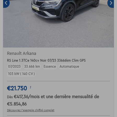
Renault Arkana
RS Line 1.3TCe 140cv Noir 07/23 33666km Clim GPS
07/2023
33.666 km
Essence
Automatique
103 kW ( 140 CV )
€21.750
1
€417,36
/mois
et une dernière mensualité de
Dès
€5.854,86
Découvrez l’exemple chiffré complet