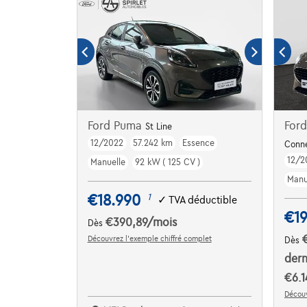
Ford Puma
Ford
St Line
12/2022
57.242 km
Essence
Conn
12/2
Manuelle
92 kW ( 125 CV )
Manu
€18.990
1
✓
TVA déductible
€19
€390,89
/mois
Dès
Découvrez l’exemple chiffré complet
Dès
dern
€6.1
Découv