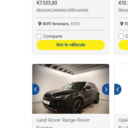
€7.523,83
€12.
Découvrez l’exemple chiffré complet
Découv
8490 Varsenare,
XOTO
5
Comparer
C
Voir le véhicule
Land Rover Range Rover
Opel
Evoque
XL - 