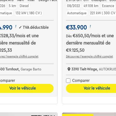
026
5 km
Diesel
08/2022
49.108 km
Essence
matique
132 kW ( 180 CV )
Automatique
221 kW ( 300 CV 
4.990
€33.900
1
1
✓
TVA déductible
€528,33
/mois
et une
€650,50
/mois
et une
Dès
ière mensualité de
dernière mensualité de
025,33
€9.125,50
rez l’exemple chiffré complet
Découvrez l’exemple chiffré complet
300 Turnhout,
Garage Barto
3390 Tielt-Winge,
AUTOKRUI
omparer
Comparer
Voir le véhicule
Voir le véhicule