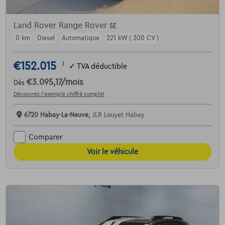
Land Rover Range Rover
SE
0 km
Diesel
Automatique
221 kW ( 300 CV )
€152.015
1
✓
TVA déductible
€3.095,17
/mois
Dès
Découvrez l’exemple chiffré complet
6720 Habay-La-Neuve,
JLR Louyet Habay
Comparer
Voir le véhicule