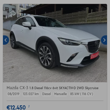
Mazda CX-3
1.8 Diesel 116cv 6vit SKYACTIV-D 2WD Skycruise
08/2019
123.027 km
Diesel
Manuelle
85 kW ( 116 CV )
€12.450
1