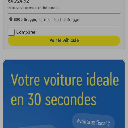
€4.724,92
Découvrez l’exemple chiffré complet
8000 Brugge,
Bariseau Mottrie Brugge
Comparer
Voir le véhicule