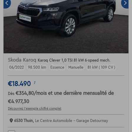
Skoda Karoq
Karoq Clever 1,0 TSI 81 kW 6-speed mech.
06/2022
98.500 km
Essence
Manuelle
81 kW ( 109 CV )
€18.490
1
€354,80
/mois
et une dernière mensualité de
Dès
€4.977,30
Découvrez l’exemple chiffré complet
6530 Thuin,
Le Centre Automobile - Garage Detournay