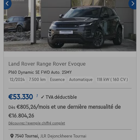
Land Rover Range Rover Evoque
P160 Dynamic SE FWD Auto. 25MY
12/2024
7.500 km
Essence
Automatique
118 kW ( 160 CV )
€53.330
1
✓
TVA déductible
€805,26
/mois
et une dernière mensualité de
Dès
€16.804,26
Découvrez l’exemple chiffré complet
7540 Tournai,
JLR Dejonckheere Tournai