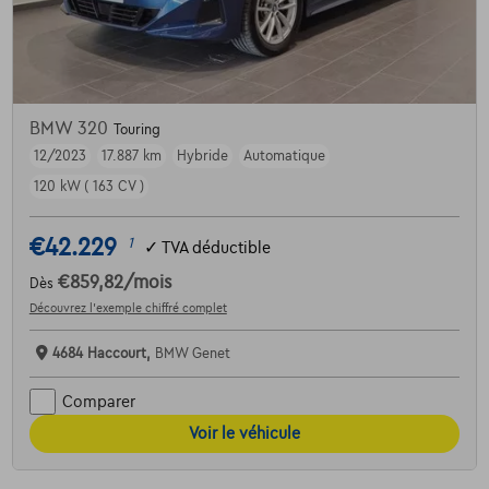
BMW 320
Touring
12/2023
17.887 km
Hybride
Automatique
120 kW ( 163 CV )
€42.229
1
✓
TVA déductible
€859,82
/mois
Dès
Découvrez l’exemple chiffré complet
4684 Haccourt,
BMW Genet
Comparer
Voir le véhicule