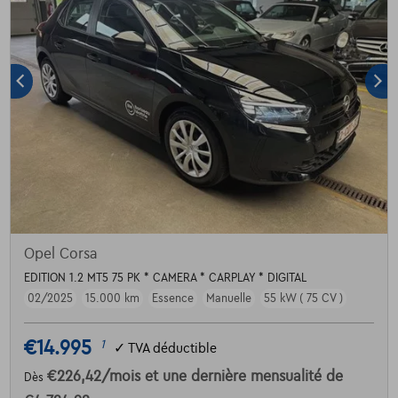
Opel Corsa
EDITION 1.2 MT5 75 PK * CAMERA * CARPLAY * DIGITAL
02/2025
15.000 km
Essence
Manuelle
55 kW ( 75 CV )
€14.995
1
✓
TVA déductible
€226,42
/mois
et une dernière mensualité de
Dès