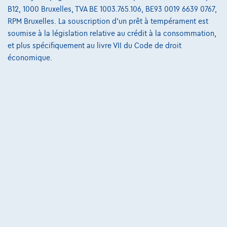
B12, 1000 Bruxelles, TVA BE 1003.765.106, BE93 0019 6639 0767,
€536,11
/mois
et une dernière mensualité de
Dès
RPM Bruxelles. La souscription d'un prêt à tempérament est
€7.408,61
soumise à la législation relative au crédit à la consommation,
Découvrez l’exemple chiffré complet
et plus spécifiquement au livre VII du Code de droit
économique.
Autosphere Center Liège
Comparer
Voir le véhicule