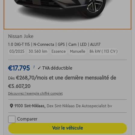
Nissan Juke
1.0 DIG-T 115 | N-Connecta | GPS | Cam | LED | ALU17
03/2025
30.560 km
Essence
Manuelle
84 kW ( 113 CV )
€17.795
1
✓
TVA déductible
€268,70
/mois
et une dernière mensualité de
Dès
€5.607,20
Découvrez l’exemple chiffré complet
9100 Sint-Niklaas,
Dex Sint-Niklaas De Autospecialist bv
Comparer
Voir le véhicule