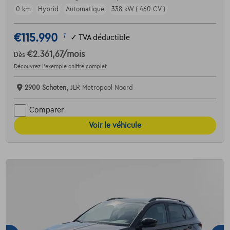
0 km
Hybrid
Automatique
338 kW ( 460 CV )
€115.990
1
✓
TVA déductible
€2.361,67
/mois
Dès
Découvrez l’exemple chiffré complet
2900 Schoten,
JLR Metropool Noord
Comparer
Voir le véhicule