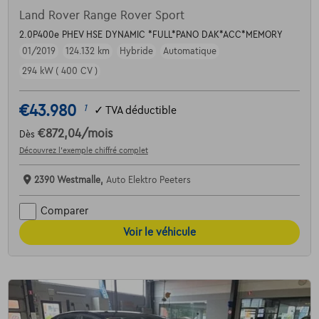
Land Rover Range Rover Sport
2.0P400e PHEV HSE DYNAMIC *FULL*PANO DAK*ACC*MEMORY
01/2019
124.132 km
Hybride
Automatique
294 kW ( 400 CV )
€43.980
1
✓
TVA déductible
€872,04
/mois
Dès
Découvrez l’exemple chiffré complet
2390 Westmalle,
Auto Elektro Peeters
Comparer
Voir le véhicule