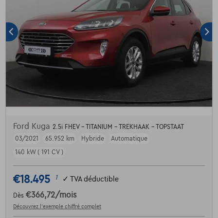
Ford Kuga
2.5i FHEV - TITANIUM - TREKHAAK - TOPSTAAT
03/2021
65.952 km
Hybride
Automatique
140 kW ( 191 CV )
€18.495
1
✓
TVA déductible
€366,72
/mois
Dès
Découvrez l’exemple chiffré complet