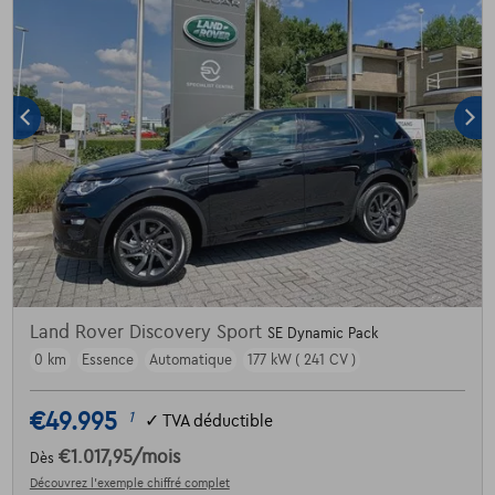
Land Rover Discovery Sport
SE Dynamic Pack
0 km
Essence
Automatique
177 kW ( 241 CV )
€49.995
1
✓
TVA déductible
€1.017,95
/mois
Dès
Découvrez l’exemple chiffré complet