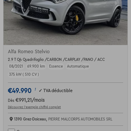
Alfa Romeo Stelvio
2.9 T Q4 Quadrifoglio /CARBON /CARPLAY /PANO / ACC
08/2021
69.900 km
Essence
Automatique
375 kW ( 510 CV )
€49.990
1
✓
TVA déductible
€991,21
/mois
Dès
Découvrez l’exemple chiffré complet
1390 Grez-Doiceau,
PIERRE MALCORPS AUTOMOBILES SRL