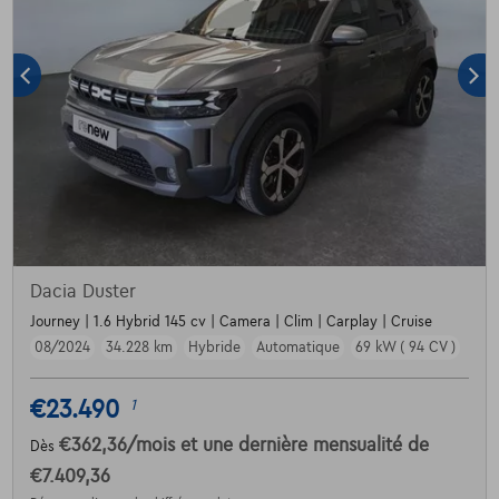
Dacia Duster
Journey | 1.6 Hybrid 145 cv | Camera | Clim | Carplay | Cruise
08/2024
34.228 km
Hybride
Automatique
69 kW ( 94 CV )
€23.490
1
€362,36
/mois
et une dernière mensualité de
Dès
€7.409,36