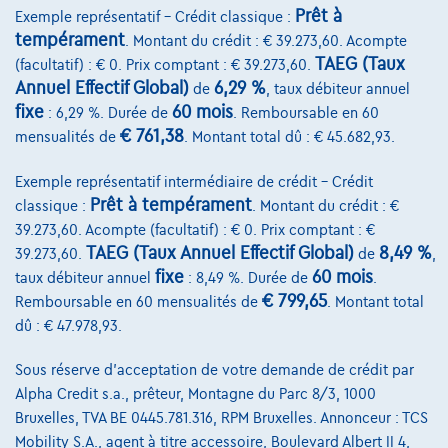
Prêt à
Exemple représentatif – Crédit classique :
tempérament
. Montant du crédit : € 39.273,60. Acompte
TAEG (Taux
(facultatif) : € 0. Prix comptant : € 39.273,60.
Annuel Effectif Global)
6,29 %
de
, taux débiteur annuel
fixe
60 mois
: 6,29 %. Durée de
. Remboursable en 60
€ 761,38
mensualités de
. Montant total dû : € 45.682,93.
Exemple représentatif intermédiaire de crédit – Crédit
Prêt à tempérament
classique :
. Montant du crédit : €
39.273,60. Acompte (facultatif) : € 0. Prix comptant : €
TAEG (Taux Annuel Effectif Global)
8,49 %
39.273,60.
de
,
fixe
60 mois
taux débiteur annuel
: 8,49 %. Durée de
.
€ 799,65
Remboursable en 60 mensualités de
. Montant total
Volkswagen Golf
dû : € 47.978,93.
R-Line | 1.5 TSI 150cv | Carplay | Caméra | GPS | Led Matrix
07/2023
43.688 km
Essence
Automatique
Sous réserve d'acceptation de votre demande de crédit par
110 kW ( 150 CV )
Alpha Credit s.a., prêteur, Montagne du Parc 8/3, 1000
Bruxelles, TVA BE 0445.781.316, RPM Bruxelles. Annonceur : TCS
€27.490
1
Mobility S.A., agent à titre accessoire, Boulevard Albert II 4,