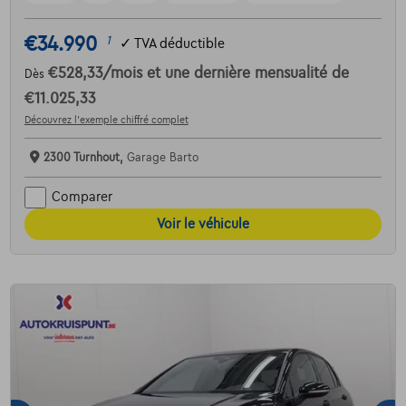
€34.990
1
✓
TVA déductible
€528,33
/mois
et une dernière mensualité de
Dès
€11.025,33
Découvrez l’exemple chiffré complet
2300 Turnhout,
Garage Barto
Comparer
Voir le véhicule