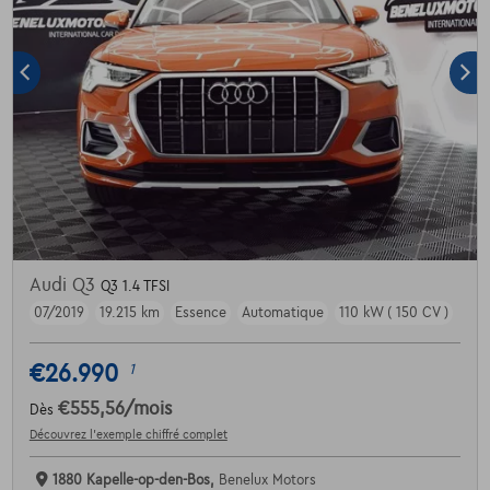
Audi Q3
Q3 1.4 TFSI
07/2019
19.215 km
Essence
Automatique
110 kW ( 150 CV )
€26.990
1
€555,56
/mois
Dès
Découvrez l’exemple chiffré complet
1880 Kapelle-op-den-Bos,
Benelux Motors