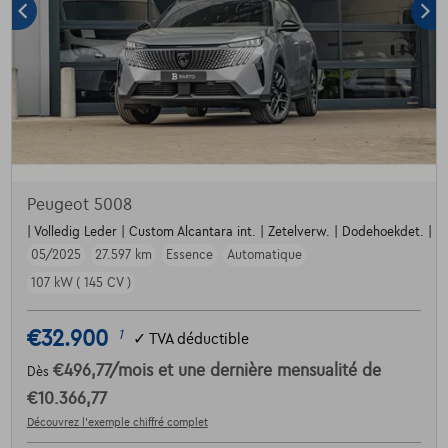
Peugeot 5008
| Volledig Leder | Custom Alcantara int. | Zetelverw. | Dodehoekdet. | Par
05/2025
27.597 km
Essence
Automatique
107 kW ( 145 CV )
€32.900
1
✓
TVA déductible
€496,77
/mois
et une dernière mensualité de
Dès
€10.366,77
Découvrez l’exemple chiffré complet