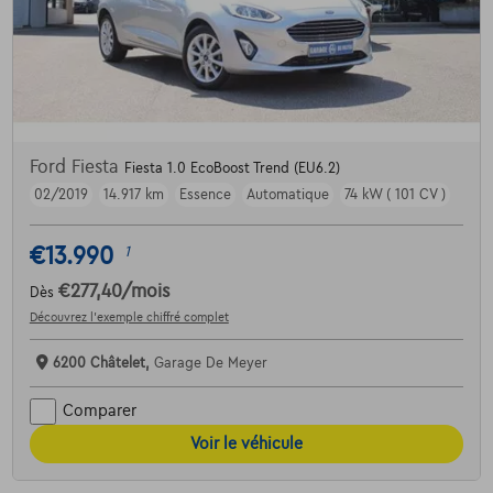
Ford Fiesta
Fiesta 1.0 EcoBoost Trend (EU6.2)
02/2019
14.917 km
Essence
Automatique
74 kW ( 101 CV )
€13.990
1
€277,40
/mois
Dès
Découvrez l’exemple chiffré complet
6200 Châtelet,
Garage De Meyer
Comparer
Voir le véhicule