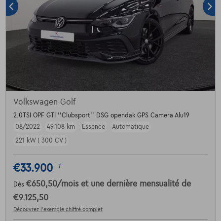
Volkswagen Golf
2.0TSI OPF GTI ''Clubsport'' DSG opendak GPS Camera Alu19
08/2022
49.108 km
Essence
Automatique
221 kW ( 300 CV )
€33.900
1
€650,50
/mois
et une dernière mensualité de
Dès
€9.125,50
Découvrez l’exemple chiffré complet