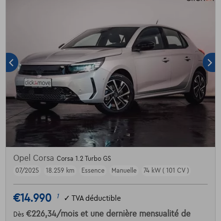
Opel Corsa
Corsa 1.2 Turbo GS
07/2025
18.259 km
Essence
Manuelle
74 kW ( 101 CV )
€14.990
1
✓
TVA déductible
€226,34
/mois
et une dernière mensualité de
Dès