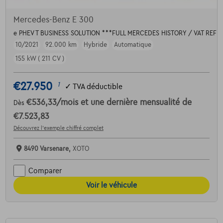
Mercedes-Benz E 300
e PHEV T BUSINESS SOLUTION ***FULL MERCEDES HISTORY / VAT REF
10/2021
92.000 km
Hybride
Automatique
155 kW ( 211 CV )
€27.950
1
✓
TVA déductible
€536,33
/mois
et une dernière mensualité de
Dès
€7.523,83
Découvrez l’exemple chiffré complet
8490 Varsenare,
XOTO
Comparer
Voir le véhicule