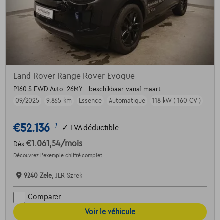
Land Rover Range Rover Evoque
P160 S FWD Auto. 26MY - beschikbaar vanaf maart
09/2025
9.865 km
Essence
Automatique
118 kW ( 160 CV )
€52.136
1
✓
TVA déductible
€1.061,54
/mois
Dès
Découvrez l’exemple chiffré complet
9240 Zele,
JLR Szrek
Comparer
Voir le véhicule