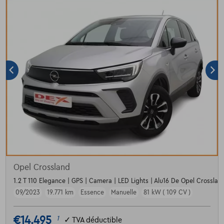
Opel Crossland
1.2 T 110 Elegance | GPS | Camera | LED Lights | Alu16 De Opel Crossland
09/2023
19.771 km
Essence
Manuelle
81 kW ( 109 CV )
€14.495
1
✓
TVA déductible