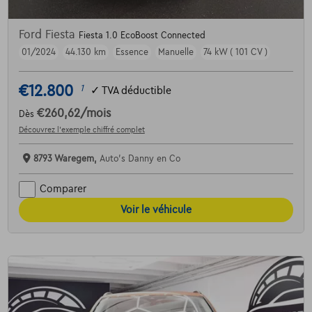
Ford Fiesta
Fiesta 1.0 EcoBoost Connected
01/2024
44.130 km
Essence
Manuelle
74 kW ( 101 CV )
€12.800
1
✓
TVA déductible
€260,62
/mois
Dès
Découvrez l’exemple chiffré complet
8793 Waregem,
Auto's Danny en Co
Comparer
Voir le véhicule