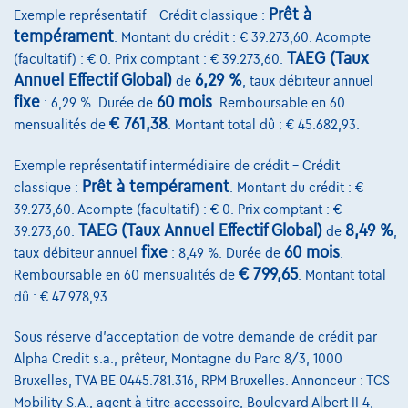
Comparer
Prêt à
Exemple représentatif – Crédit classique :
Voir le véhicule
tempérament
. Montant du crédit : € 39.273,60. Acompte
TAEG (Taux
(facultatif) : € 0. Prix comptant : € 39.273,60.
Annuel Effectif Global)
6,29 %
de
, taux débiteur annuel
fixe
60 mois
: 6,29 %. Durée de
. Remboursable en 60
€ 761,38
mensualités de
. Montant total dû : € 45.682,93.
Exemple représentatif intermédiaire de crédit – Crédit
Prêt à tempérament
classique :
. Montant du crédit : €
39.273,60. Acompte (facultatif) : € 0. Prix comptant : €
TAEG (Taux Annuel Effectif Global)
8,49 %
39.273,60.
de
,
fixe
60 mois
taux débiteur annuel
: 8,49 %. Durée de
.
€ 799,65
Remboursable en 60 mensualités de
. Montant total
dû : € 47.978,93.
Sous réserve d'acceptation de votre demande de crédit par
Alpha Credit s.a., prêteur, Montagne du Parc 8/3, 1000
Bruxelles, TVA BE 0445.781.316, RPM Bruxelles. Annonceur : TCS
Mobility S.A., agent à titre accessoire, Boulevard Albert II 4,
BMW Serie 2