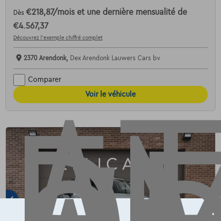
€218,87
/mois
et une dernière mensualité de
Dès
AT
€4.567,37
Découvrez l’exemple chiffré complet
2370 Arendonk,
Dex Arendonk Lauwers Cars bv
Comparer
Voir le véhicule