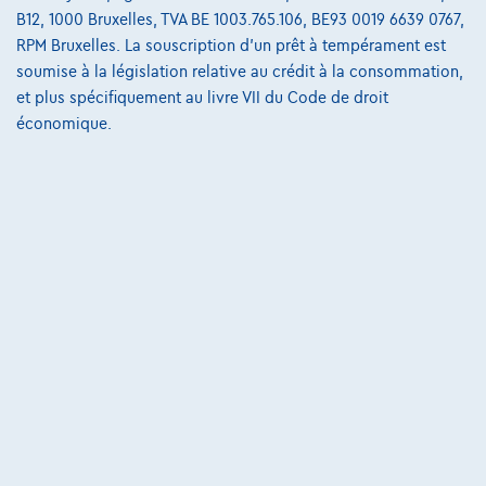
B12, 1000 Bruxelles, TVA BE 1003.765.106, BE93 0019 6639 0767,
223 i x Drive M sport Harman/Kardon panodak dig.airco alu19
RPM Bruxelles. La souscription d'un prêt à tempérament est
01/2023
32.184 km
Essence
Automatique
soumise à la législation relative au crédit à la consommation,
160 kW ( 218 CV )
et plus spécifiquement au livre VII du Code de droit
économique.
€31.900
1
€612,12
/mois
et une dernière mensualité de
Dès
€8.587,12
Découvrez l’exemple chiffré complet
3390 Tielt-Winge,
AUTOKRUISPUNT
Comparer
Voir le véhicule