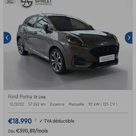
Ford Puma
St Line
12/2022
57.242 km
Essence
Manuelle
92 kW ( 125 CV )
€18.990
1
✓
TVA déductible
€390,89
/mois
Dès