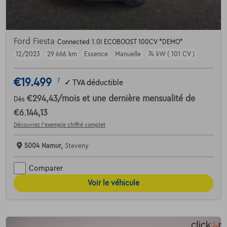
Ford Fiesta
Connected 1.0I ECOBOOST 100CV *DEMO*
12/2023
29.666 km
Essence
Manuelle
74 kW ( 101 CV )
€19.499
1
✓
TVA déductible
€294,43
/mois
et une dernière mensualité de
Dès
€6.144,13
Découvrez l’exemple chiffré complet
5004 Namur,
Steveny
Comparer
Voir le véhicule