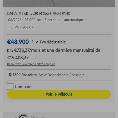
BMW X1
eDrive20 M Sport PRO | PANO |
06/2026
15.000 km
Electrique
Automatique
150 kW ( 204 CV )
€48.900
1
✓
TVA déductible
€738,37
/mois
et une dernière mensualité de
Dès
€15.408,37
Découvrez l’exemple chiffré complet
8800 Roeselare,
BMW Dejonckheere Roeselare
Comparer
Voir le véhicule