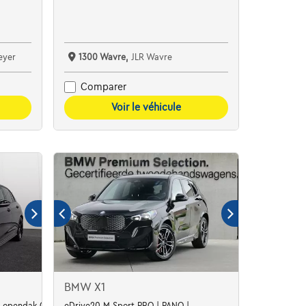
eyer
1300 Wavre,
JLR Wavre
Comparer
Voir le véhicule
BMW X1
SG opendak GPS Camera Alu19
eDrive20 M Sport PRO | PANO |