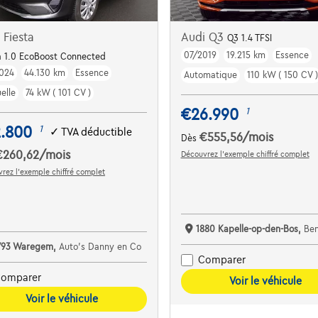
 Fiesta
Audi Q3
Q3 1.4 TFSI
07/2019
19.215 km
Essence
Dodehoekdet. | Parkeersens. va | Navi | ...
a 1.0 EcoBoost Connected
024
44.130 km
Essence
Automatique
110 kW ( 150 CV )
elle
74 kW ( 101 CV )
€26.990
1
2.800
1
✓
TVA déductible
€555,56
/mois
Dès
€260,62
/mois
Découvrez l’exemple chiffré complet
rez l’exemple chiffré complet
1880 Kapelle-op-den-Bos,
Bene
793 Waregem,
Auto's Danny en Co
Comparer
omparer
Voir le véhicule
Voir le véhicule