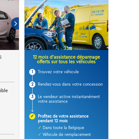
12 mois d’assistance dépannage
S
offerts sur tous les véhicules
1
Trouvez votre véhicule
2
Rendez-vous dans votre concession
ible
3
Le vendeur active instantanément
votre assistance
✓
Profitez de votre assistance
pendant 12 mois
✓
Dans toute la Belgique
✓
Véhicule de remplacement