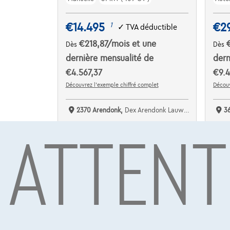
€14.495
€2
1
✓
TVA déductible
€218,87
/mois
et une
Dès
Dès
dernière mensualité de
dern
€4.567,37
€9.4
Découvrez l’exemple chiffré complet
Découv
2370 Arendonk,
Dex Arendonk Lauwers Cars bv
3
ATTENT
Comparer
C
Voir le véhicule
NOUVEAU PRIX