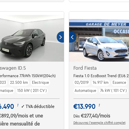
swagen ID.5
Ford Fiesta
TORY / VAT REFUNDABLE***
Performance 77kWh 150kW(204ch)
Fiesta 1.0 EcoBoost Trend (EU6.2
023
22.500 km
Electrique
02/2019
14.917 km
Essence
matique
150 kW ( 201 CV )
Automatique
74 kW ( 101 CV )
6.490
€13.990
1
1
✓
TVA déductible
€892,09
/mois
et une
€277,40
/mois
Dès
Découvrez l’exemple chiffré complet
ière mensualité de