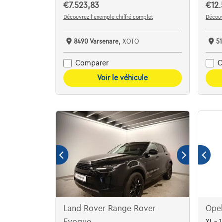
€7.523,83
€12.
Découvrez l’exemple chiffré complet
Découv
8490 Varsenare,
XOTO
5
Comparer
C
Voir le véhicule
Land Rover Range Rover
Opel
Evoque
XL - 