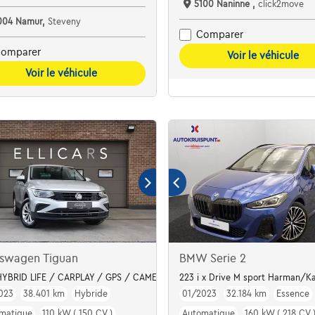
5100 Naninne ,
click2move
004 Namur,
Steveny
Comparer
omparer
Voir le véhicule
Voir le véhicule
kswagen Tiguan
BMW Serie 2
 De Opel Crossland 1.2 Turbo Elegance (110 pk)
HYBRID LIFE / CARPLAY / GPS / CAMERA / LED
223 i x Drive M sport Harman/Ka
023
38.401 km
Hybride
01/2023
32.184 km
Essence
matique
110 kW ( 150 CV )
Automatique
160 kW ( 218 CV 