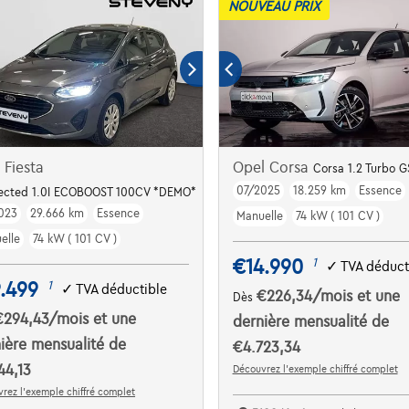
NOUVEAU PRIX
 Fiesta
Opel Corsa
Corsa 1.2 Turbo G
07/2025
18.259 km
Essence
ected 1.0I ECOBOOST 100CV *DEMO*
023
29.666 km
Essence
Manuelle
74 kW ( 101 CV )
elle
74 kW ( 101 CV )
€14.990
1
✓
TVA déduct
.499
1
✓
TVA déductible
€226,34
/mois
et une
Dès
€294,43
/mois
et une
dernière mensualité de
ière mensualité de
€4.723,34
44,13
Découvrez l’exemple chiffré complet
rez l’exemple chiffré complet