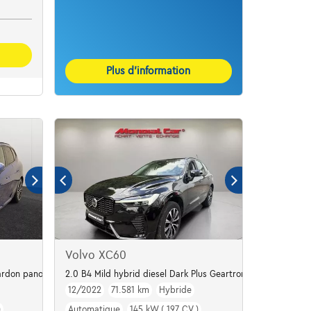
Plus d’information
Volvo XC60
rdon panodak dig.airco alu19
2.0 B4 Mild hybrid diesel Dark Plus Geartronic
12/2022
71.581 km
Hybride
)
Automatique
145 kW ( 197 CV )