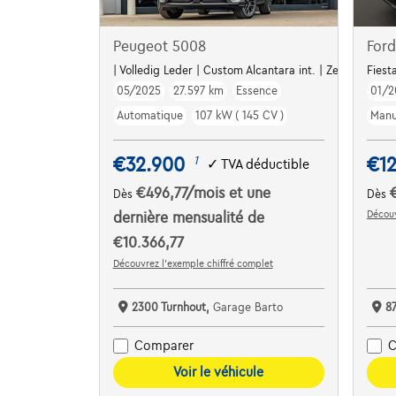
Peugeot 5008
Ford
| Volledig Leder | Custom Alcantara int. | Zetelverw. | 
Fiest
05/2025
27.597 km
Essence
01/2
Automatique
107 kW ( 145 CV )
Manu
€32.900
€1
1
✓
TVA déductible
€496,77
/mois
et une
Dès
Dès
Découv
dernière mensualité de
€10.366,77
Découvrez l’exemple chiffré complet
2300 Turnhout,
Garage Barto
8
Comparer
C
Voir le véhicule