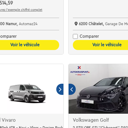
514,59
rez l’exemple chiffré complet
100 Namur,
Automaz24
6200 Châtelet,
Garage De M
omparer
Comparer
Voir le véhicule
Voir le véhicule
 Vivaro
Volkswagen Golf
180pk AT8 - Navi - Vloer - Design Pack - Full LED
2.0TSI OPF GTI ''Clubsport'' D