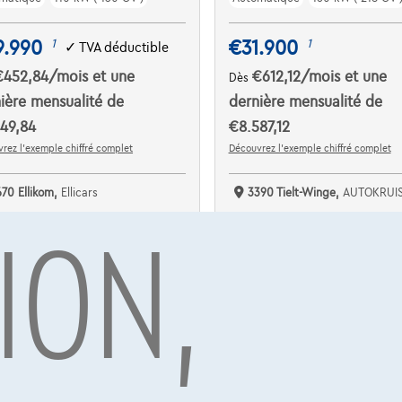
9.990
€31.900
1
1
✓
TVA déductible
€452,84
/mois
et une
€612,12
/mois
et une
Dès
ière mensualité de
dernière mensualité de
49,84
€8.587,12
rez l’exemple chiffré complet
Découvrez l’exemple chiffré complet
670 Ellikom,
Ellicars
3390 Tielt-Winge,
AUTOKRUI
ION,
omparer
Comparer
Voir le véhicule
Voir le véhicule