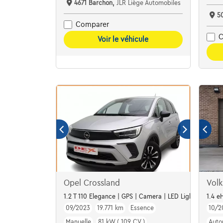
4671 Barchon,
JLR Liège Automobiles
5
Comparer
C
Voir le véhicule
Opel Crossland
Vol
1.2 T 110 Elegance | GPS | Camera | LED Lights | Alu16
1.4 e
09/2023
19.771 km
Essence
10/2
Manuelle
81 kW ( 109 CV )
Auto