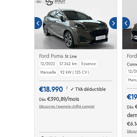
Ford Puma
Ford
St Line
12/2022
57.242 km
Essence
Conn
12/2
Manuelle
92 kW ( 125 CV )
Manu
€18.990
1
✓
TVA déductible
€19
€390,89
/mois
Dès
Découvrez l’exemple chiffré complet
Dès
dern
€6.1
Découv