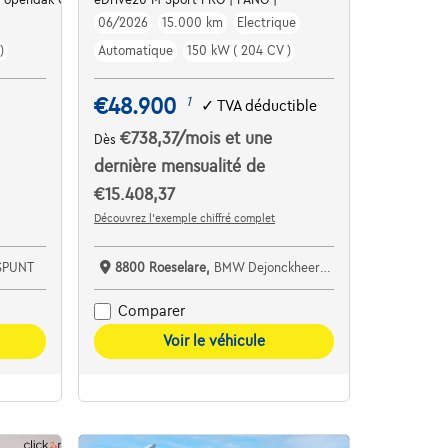
06/2026
15.000 km
Electrique
)
Automatique
150 kW ( 204 CV )
€48.900
1
✓
TVA déductible
€738,37
/mois
et une
Dès
dernière mensualité de
€15.408,37
Découvrez l’exemple chiffré complet
SPUNT
8800 Roeselare,
BMW Dejonckheere Roeselare
Comparer
Voir le véhicule