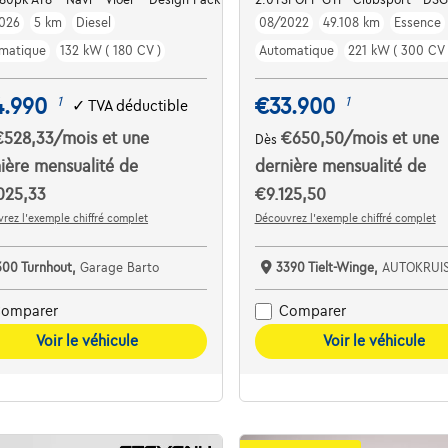
026
5 km
Diesel
08/2022
49.108 km
Essence
matique
132 kW ( 180 CV )
Automatique
221 kW ( 300 CV 
4.990
€33.900
1
1
✓
TVA déductible
€528,33
/mois
et une
€650,50
/mois
et une
Dès
ière mensualité de
dernière mensualité de
025,33
€9.125,50
rez l’exemple chiffré complet
Découvrez l’exemple chiffré complet
300 Turnhout,
Garage Barto
3390 Tielt-Winge,
AUTOKRUI
omparer
Comparer
Voir le véhicule
Voir le véhicule