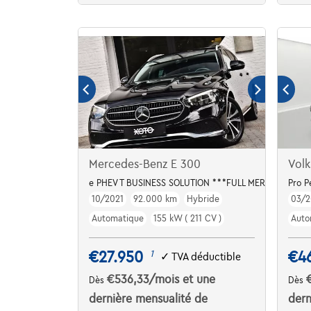
Mercedes-Benz E 300
Volk
e PHEV T BUSINESS SOLUTION ***FULL MERCEDES HIS
Pro 
10/2021
92.000 km
Hybride
03/2
Automatique
155 kW ( 211 CV )
Auto
€27.950
€4
1
✓
TVA déductible
€536,33
/mois
et une
Dès
Dès
dernière mensualité de
dern