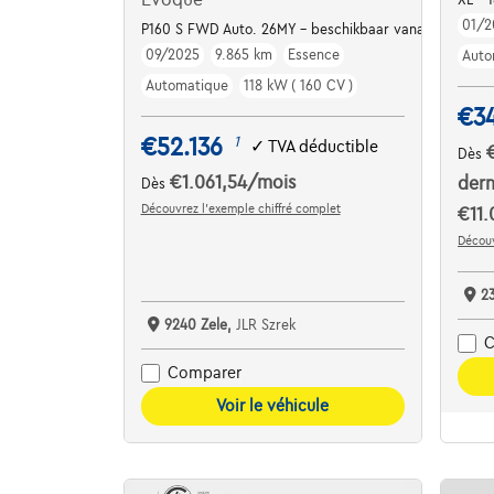
01/2
P160 S FWD Auto. 26MY - beschikbaar vanaf maart
09/2025
9.865 km
Essence
Auto
Automatique
118 kW ( 160 CV )
€3
€52.136
1
✓
TVA déductible
Dès
€1.061,54
/mois
dern
Dès
Découvrez l’exemple chiffré complet
€11.
Découv
2
9240 Zele,
JLR Szrek
C
Comparer
Voir le véhicule