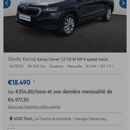
Skoda Karoq
Karoq Clever 1,0 TSI 81 kW 6-speed mech.
06/2022
98.500 km
Essence
Manuelle
81 kW ( 109 CV )
€18.490
1
€354,80
/mois
et une dernière mensualité de
Dès
€4.977,30
Découvrez l’exemple chiffré complet
6530 Thuin,
Le Centre Automobile - Garage Detournay