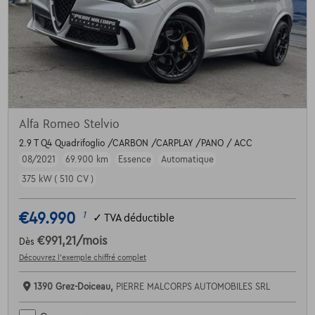
Alfa Romeo Stelvio
2.9 T Q4 Quadrifoglio /CARBON /CARPLAY /PANO / ACC
08/2021
69.900 km
Essence
Automatique
375 kW ( 510 CV )
€49.990
1
✓
TVA déductible
€991,21
/mois
Dès
Découvrez l’exemple chiffré complet
1390 Grez-Doiceau,
PIERRE MALCORPS AUTOMOBILES SRL