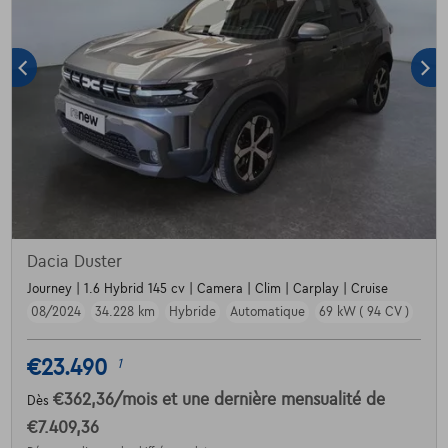
Dacia Duster
Journey | 1.6 Hybrid 145 cv | Camera | Clim | Carplay | Cruise
08/2024
34.228 km
Hybride
Automatique
69 kW ( 94 CV )
€23.490
1
€362,36
/mois
et une dernière mensualité de
Dès
€7.409,36