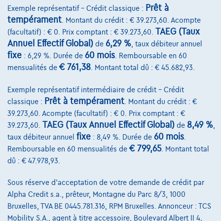
Prêt à
Exemple représentatif – Crédit classique :
tempérament
. Montant du crédit : € 39.273,60. Acompte
TAEG (Taux
(facultatif) : € 0. Prix comptant : € 39.273,60.
Annuel Effectif Global)
6,29 %
de
, taux débiteur annuel
fixe
60 mois
: 6,29 %. Durée de
. Remboursable en 60
€ 761,38
mensualités de
. Montant total dû : € 45.682,93.
Exemple représentatif intermédiaire de crédit – Crédit
Prêt à tempérament
classique :
. Montant du crédit : €
39.273,60. Acompte (facultatif) : € 0. Prix comptant : €
TAEG (Taux Annuel Effectif Global)
8,49 %
39.273,60.
de
,
fixe
60 mois
taux débiteur annuel
: 8,49 %. Durée de
.
€ 799,65
Remboursable en 60 mensualités de
. Montant total
Volkswagen Golf
dû : € 47.978,93.
R-Line | 1.5 TSI 150cv | Carplay | Caméra | GPS | Led Matrix
07/2023
43.688 km
Essence
Automatique
Sous réserve d'acceptation de votre demande de crédit par
110 kW ( 150 CV )
Alpha Credit s.a., prêteur, Montagne du Parc 8/3, 1000
Bruxelles, TVA BE 0445.781.316, RPM Bruxelles. Annonceur : TCS
€27.490
1
Mobility S.A., agent à titre accessoire, Boulevard Albert II 4,