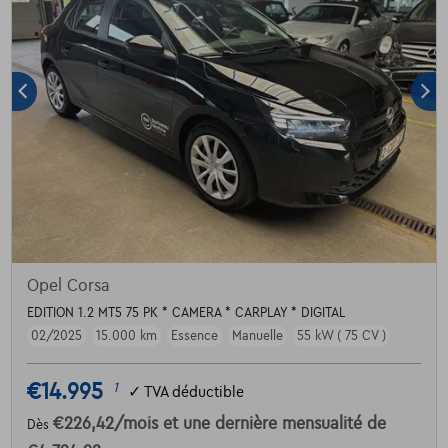
Opel Corsa
EDITION 1.2 MT5 75 PK * CAMERA * CARPLAY * DIGITAL
02/2025
15.000 km
Essence
Manuelle
55 kW ( 75 CV )
€14.995
1
✓
TVA déductible
€226,42
/mois
et une dernière mensualité de
Dès