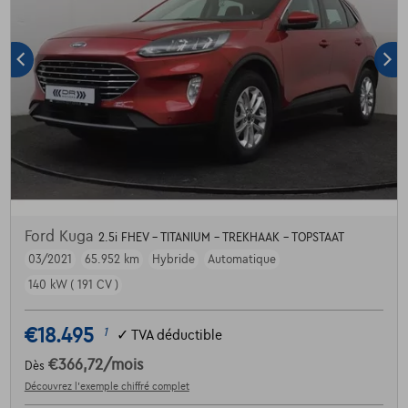
Ford Kuga
2.5i FHEV - TITANIUM - TREKHAAK - TOPSTAAT
03/2021
65.952 km
Hybride
Automatique
140 kW ( 191 CV )
€18.495
1
✓
TVA déductible
€366,72
/mois
Dès
Découvrez l’exemple chiffré complet