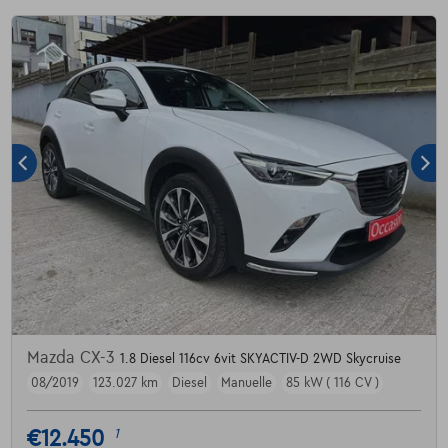
Mazda CX-3
1.8 Diesel 116cv 6vit SKYACTIV-D 2WD Skycruise
08/2019
123.027 km
Diesel
Manuelle
85 kW ( 116 CV )
€12.450
1