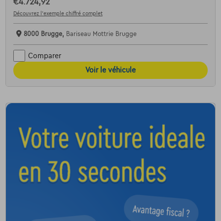
€4.724,92
Découvrez l’exemple chiffré complet
8000 Brugge,
Bariseau Mottrie Brugge
Comparer
Voir le véhicule