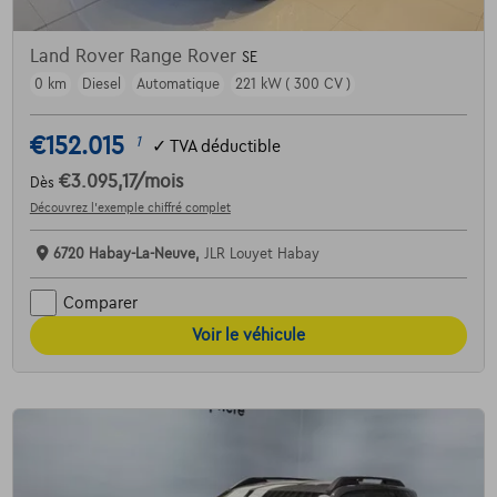
Land Rover Range Rover
SE
0 km
Diesel
Automatique
221 kW ( 300 CV )
€152.015
1
✓
TVA déductible
€3.095,17
/mois
Dès
Découvrez l’exemple chiffré complet
6720 Habay-La-Neuve,
JLR Louyet Habay
Comparer
Voir le véhicule