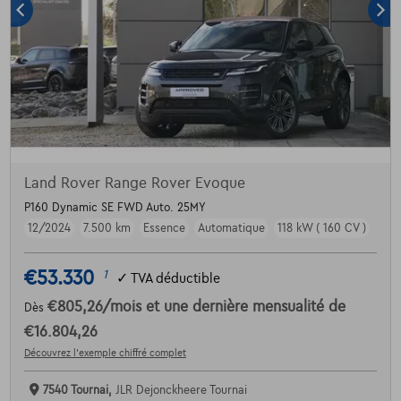
Land Rover Range Rover Evoque
P160 Dynamic SE FWD Auto. 25MY
12/2024
7.500 km
Essence
Automatique
118 kW ( 160 CV )
€53.330
1
✓
TVA déductible
€805,26
/mois
et une dernière mensualité de
Dès
€16.804,26
Découvrez l’exemple chiffré complet
7540 Tournai,
JLR Dejonckheere Tournai