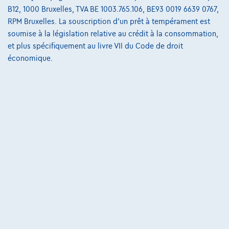
B12, 1000 Bruxelles, TVA BE 1003.765.106, BE93 0019 6639 0767,
€536,11
/mois
et une dernière mensualité de
Dès
RPM Bruxelles. La souscription d'un prêt à tempérament est
€7.408,61
soumise à la législation relative au crédit à la consommation,
Découvrez l’exemple chiffré complet
et plus spécifiquement au livre VII du Code de droit
économique.
Autosphere Center Liège
Comparer
Voir le véhicule