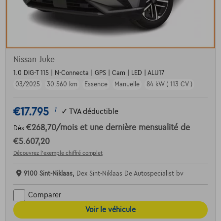
Nissan Juke
1.0 DIG-T 115 | N-Connecta | GPS | Cam | LED | ALU17
03/2025
30.560 km
Essence
Manuelle
84 kW ( 113 CV )
€17.795
1
✓
TVA déductible
€268,70
/mois
et une dernière mensualité de
Dès
€5.607,20
Découvrez l’exemple chiffré complet
9100 Sint-Niklaas,
Dex Sint-Niklaas De Autospecialist bv
Comparer
Voir le véhicule