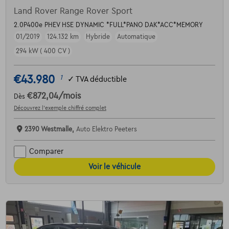
Land Rover Range Rover Sport
2.0P400e PHEV HSE DYNAMIC *FULL*PANO DAK*ACC*MEMORY
01/2019
124.132 km
Hybride
Automatique
294 kW ( 400 CV )
€43.980
1
✓
TVA déductible
€872,04
/mois
Dès
Découvrez l’exemple chiffré complet
2390 Westmalle,
Auto Elektro Peeters
Comparer
Voir le véhicule