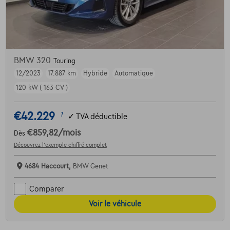
BMW 320
Touring
12/2023
17.887 km
Hybride
Automatique
120 kW ( 163 CV )
€42.229
1
✓
TVA déductible
€859,82
/mois
Dès
Découvrez l’exemple chiffré complet
4684 Haccourt,
BMW Genet
Comparer
Voir le véhicule