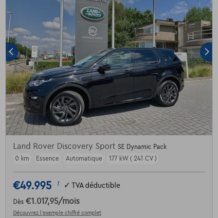
Land Rover Discovery Sport
SE Dynamic Pack
0 km
Essence
Automatique
177 kW ( 241 CV )
€49.995
1
✓
TVA déductible
€1.017,95
/mois
Dès
Découvrez l’exemple chiffré complet