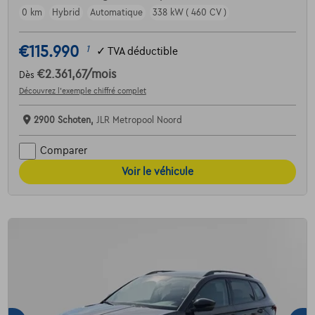
0 km
Hybrid
Automatique
338 kW ( 460 CV )
€115.990
1
✓
TVA déductible
€2.361,67
/mois
Dès
Découvrez l’exemple chiffré complet
2900 Schoten,
JLR Metropool Noord
Comparer
Voir le véhicule