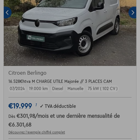
Citroen Berlingo
16.528€htva M CHARGE UTILE Majorée // 3 PLACES CAM
07/2024
19.000 km
Diesel
Manuelle
75 kW ( 102 CV )
€19.999
1
✓
TVA déductible
€301,98
/mois
et une dernière mensualité de
Dès
€6.301,68
Découvrez l’exemple chiffré complet