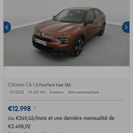
Citroen C4
1.2 PureTech Feel S&S
03/2022
55.621 km
Essence
Sémi-automatique
€12.998
1
€249,42
/mois
et une dernière mensualité de
Dès
€3.498,92