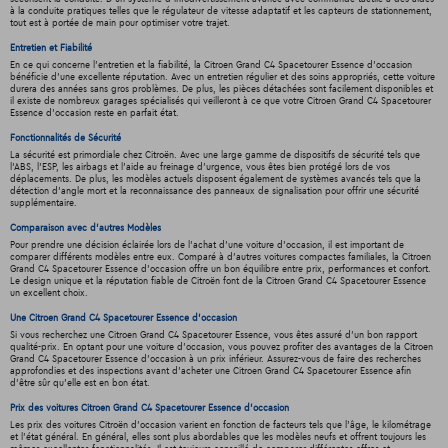
à la conduite pratiques telles que le régulateur de vitesse adaptatif et les capteurs de stationnement,
tout est à portée de main pour optimiser votre trajet.
Entretien et Fiabilité
En ce qui concerne l'entretien et la fiabilité, la Citroen Grand C4 Spacetourer Essence d'occasion
bénéficie d'une excellente réputation. Avec un entretien régulier et des soins appropriés, cette voiture
durera des années sans gros problèmes. De plus, les pièces détachées sont facilement disponibles et
il existe de nombreux garages spécialisés qui veilleront à ce que votre Citroen Grand C4 Spacetourer
Essence d'occasion reste en parfait état.
Fonctionnalités de Sécurité
La sécurité est primordiale chez Citroën. Avec une large gamme de dispositifs de sécurité tels que
l'ABS, l'ESP, les airbags et l'aide au freinage d'urgence, vous êtes bien protégé lors de vos
déplacements. De plus, les modèles actuels disposent également de systèmes avancés tels que la
détection d'angle mort et la reconnaissance des panneaux de signalisation pour offrir une sécurité
supplémentaire.
Comparaison avec d'autres Modèles
Pour prendre une décision éclairée lors de l'achat d'une voiture d'occasion, il est important de
comparer différents modèles entre eux. Comparé à d'autres voitures compactes familiales, la Citroen
Grand C4 Spacetourer Essence d'occasion offre un bon équilibre entre prix, performances et confort.
Le design unique et la réputation fiable de Citroën font de la Citroen Grand C4 Spacetourer Essence
un excellent choix.
Une Citroen Grand C4 Spacetourer Essence d'occasion
Si vous recherchez une Citroen Grand C4 Spacetourer Essence, vous êtes assuré d'un bon rapport
qualité-prix. En optant pour une voiture d'occasion, vous pouvez profiter des avantages de la Citroen
Grand C4 Spacetourer Essence d'occasion à un prix inférieur. Assurez-vous de faire des recherches
approfondies et des inspections avant d'acheter une Citroen Grand C4 Spacetourer Essence afin
d'être sûr qu'elle est en bon état.
Prix des voitures Citroen Grand C4 Spacetourer Essence d'occasion
Les prix des voitures Citroën d'occasion varient en fonction de facteurs tels que l'âge, le kilométrage
et l'état général. En général, elles sont plus abordables que les modèles neufs et offrent toujours les