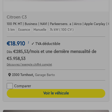
Citroen C3
100 PK MT | Business | NAVI | Parkeersens. a | Airco | Apple Carplay | Crui
5 km
Essence
Manuelle
74 kW ( 100 CV )
€18.910
1
✓
TVA déductible
€285,53
/mois
et une dernière mensualité de
Dès
€5.958,53
Découvrez l’exemple chiffré complet
2300 Turnhout,
Garage Barto
Comparer
Voir le véhicule