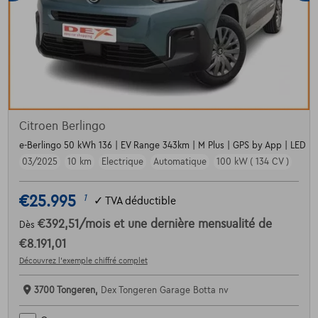
Citroen Berlingo
e-Berlingo 50 kWh 136 | EV Range 343km | M Plus | GPS by App | LED Li
03/2025
10 km
Electrique
Automatique
100 kW ( 134 CV )
€25.995
1
✓
TVA déductible
€392,51
/mois
et une dernière mensualité de
Dès
€8.191,01
Découvrez l’exemple chiffré complet
3700 Tongeren,
Dex Tongeren Garage Botta nv