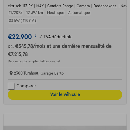
ektrisch 113 PK | MAX | Comfort Range | Camera | Dodehoekdet. | Navi | P
11/2025
12.397 km
Electrique
Automatique
83 kW ( 113 CV )
€22.900
1
✓
TVA déductible
€345,78
/mois
et une dernière mensualité de
Dès
€7.215,78
Découvrez l’exemple chiffré complet
2300 Turnhout,
Garage Barto
Comparer
Voir le véhicule