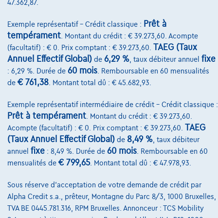
47.362,87.
Financement
Prêt à
Exemple représentatif – Crédit classique :
Assurance auto
tempérament
. Montant du crédit : € 39.273,60. Acompte
TAEG (Taux
(facultatif) : € 0. Prix comptant : € 39.273,60.
Leasing
Annuel Effectif Global)
6,29 %
fixe
de
, taux débiteur annuel
60 mois
: 6,29 %. Durée de
. Remboursable en 60 mensualités
€ 761,38
Sur Nous
de
. Montant total dû : € 45.682,93.
Devenez client
Exemple représentatif intermédiaire de crédit – Crédit classique :
Prêt à tempérament
. Montant du crédit : € 39.273,60.
Qui nous sommes
TAEG
Acompte (facultatif) : € 0. Prix comptant : € 39.273,60.
(Taux Annuel Effectif Global)
8,49 %
Charte de qualité
de
, taux débiteur
fixe
60 mois
annuel
: 8,49 %. Durée de
. Remboursable en 60
Nos dealers
€ 799,65
mensualités de
. Montant total dû : € 47.978,93.
Nos partenaires
Sous réserve d'acceptation de votre demande de crédit par
Notre équipe
Alpha Credit s.a., prêteur, Montagne du Parc 8/3, 1000 Bruxelles,
TVA BE 0445.781.316, RPM Bruxelles. Annonceur : TCS Mobility
Contact