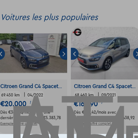
Voitures les plus populaires
Citroen Grand C4 Spacetourer
Citroen Grand C4 Spacetourer
|
|
69.450 km
04/2022
68.460 km
09/2021
€20.000
€16.490
1
1
Dès
€383,78
/mois
avec une
Dès
€316,42
/mois
avec une
dernière mensualité de
€5.383,78
dernière mensualité de
€4.438,92
Exemple chiffré complet
Exemple chiffré complet