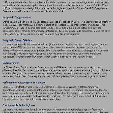
1934, une première dans la production automobile de masse. La marque est également célèbre pour
son système de suspension hydropneumatique, introduit pour la première fois dans la Citroën DS en
1955, et salué pour son design futuriste et sa technologie avancée. La Citroen Grand C4 Spacetourer
Essence a immédiatement connu un succès sur le marché.
Analyse du Design Intérieur
Entrez dans la Citroen Grand C4 Spacetourer Essence d'occasion et vous serez accueilli par un intérieur
moderne avec des matériaux de haute qualité et des détails intelligents. L'intérieur spacieux offre
suffisamment d'espace pour la tête et les jambes, aussi bien pour le conducteur que pour les
passagers, ce qui rend les longs trajets confortables. Avec des espaces de rangement pratiques et un
coffre généreux, il y a également assez de place pour tous vos bagages.
Analyse du Design Extérieur
Le design extérieur de la Citroen Grand C4 Spacetourer Essence est un régal pour les yeux. Avec sa
carrosserie profilée et ses lignes saisissantes, elle attire certainement l'attention sur la route. La
calandre double signature et les phares élancés lui confèrent une allure caractéristique qui s'accorde
avec l'image de Citroën. Que vous optiez pour une couleur classique ou une teinte métallique
audacieuse, la Citroen Grand C4 Spacetourer Essence d'occasion sera toujours élégante.
Options Moteur
La Citroen Grand C4 Spacetourer Essence propose différentes options moteur pour répondre à
différents besoins. Des moteurs diesel économes en carburant aux moteurs essence puissants, il y en a
pour tous les goûts. Les moteurs sont efficaces et offrent des performances impressionnantes, vous
permettant de profiter d'une expérience de conduite agréable sans consommer trop de carburant.
Performances et Expérience de Conduite
Grâce à sa construction solide et à son système de suspension avancé, la Citroen Grand C4
Spacetourer Essence d'occasion offre une excellente expérience de conduite. Elle roule en douceur
sur les irrégularités de la route et offre une tenue stable dans les virages. Que vous fassiez des trajets
quotidiens pour vous rendre au travail ou des road trips plus longs, la Citroen Grand C4 Spacetourer
Essence garantit une conduite confortable et agréable.
Fonctionnalités Technologiques
Les modèles Citroën sont équipés de nombreuses fonctionnalités technologiques qui facilitent et
sécurisent la conduite. D'un système d'infodivertissement avancé avec commande tactile à des aides