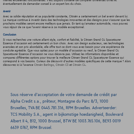
mêmes excellentes fonctionnalités. Il est toujours conseillé de comparer différentes offres et
éventuellement de demander conseil à un expert lors du choix.
Avenir
Avec sa solide réputation et sa popularité constante, Citroën a certainement un bel avenir devant lui.
La marque continue à investir dans des technologies innovantes et des designs pour s'assurer que les
prochains modèles seront encore meilleurs que jamais. En tant qu'amateur automobile, vous pouvez
vous réjouir de ce que l'avenir réserve à ce modèle exceptionnel.
Conclusion
Si vous recherchez une voiture alliant style, confort et fiabilité, la Citroen Grand C4 Spacetourer
Essence d'occasion est certainement un bon choix. Avec son design audacieux, ses technologies
avancées et son prix abordable, elle offre tout ce dont vous avez besoin pour une expérience de
conduite agréable. Que vous optiez pour un modèle d'occasion ou neuf, la Citroen Grand C4
Spacetourer Essence d'occasion ne vous décevra pas. Utilisez les informations disponibles et
comparez différentes options pour trouver la meilleure Citroen Grand C4 Spacetourer Essence qui
correspond à vos besoins. Curieux de découvrir d'autres modèles spécifiques de cette marque ? Alors
découvrez ici à l'avance
Citroën Berlingo
,
Citroën C3
et
Citroën C4
.
Sous réserve d’acceptation de votre demande de crédit par
Alpha Credit s.a., prêteur, Montagne du Parc 8/3, 1000
Bruxelles, TVA BE 0445.781.316, RPM Bruxelles. Adverteerder:
TCS Mobility S.A., agent in bijkomstige hoedanigheid, Boulevard
Albert II 4, B12, 1000 Brussel, BTW BE 1003.765.106, BE93 0019
6639 0767, RPM Brussel.