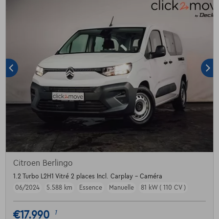
Citroen Berlingo
1.2 Turbo L2H1 Vitré 2 places Incl. Carplay - Caméra
06/2024
5.588 km
Essence
Manuelle
81 kW ( 110 CV )
€17.990
1