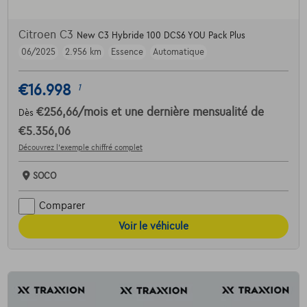
Citroen C3
New C3 Hybride 100 DCS6 YOU Pack Plus
06/2025
2.956 km
Essence
Automatique
€16.998
1
€256,66
/mois
et une dernière mensualité de
Dès
€5.356,06
Découvrez l’exemple chiffré complet
SOCO
Comparer
Voir le véhicule