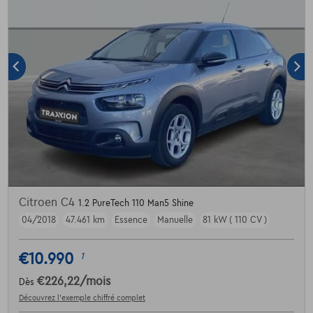
Citroen C4
1.2 PureTech 110 Man5 Shine
04/2018
47.461 km
Essence
Manuelle
81 kW ( 110 CV )
€10.990
1
€226,22
/mois
Dès
Découvrez l’exemple chiffré complet