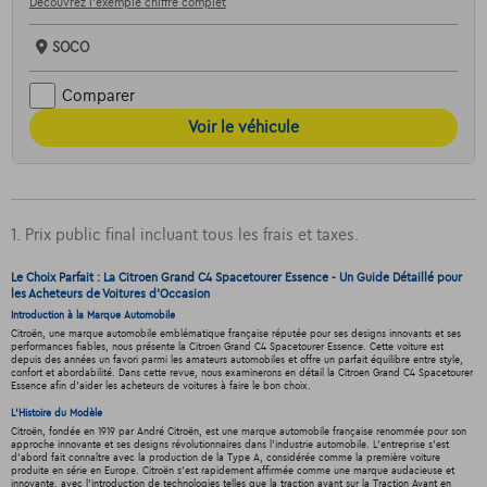
Découvrez l’exemple chiffré complet
SOCO
Comparer
Voir le véhicule
1. Prix public final incluant tous les frais et taxes.
Le Choix Parfait : La Citroen Grand C4 Spacetourer Essence - Un Guide Détaillé pour
les Acheteurs de Voitures d'Occasion
Introduction à la Marque Automobile
Citroën, une marque automobile emblématique française réputée pour ses designs innovants et ses
performances fiables, nous présente la Citroen Grand C4 Spacetourer Essence. Cette voiture est
depuis des années un favori parmi les amateurs automobiles et offre un parfait équilibre entre style,
confort et abordabilité. Dans cette revue, nous examinerons en détail la Citroen Grand C4 Spacetourer
Essence afin d'aider les acheteurs de voitures à faire le bon choix.
L'Histoire du Modèle
Citroën, fondée en 1919 par André Citroën, est une marque automobile française renommée pour son
approche innovante et ses designs révolutionnaires dans l'industrie automobile. L'entreprise s'est
d'abord fait connaître avec la production de la Type A, considérée comme la première voiture
produite en série en Europe. Citroën s'est rapidement affirmée comme une marque audacieuse et
innovante, avec l'introduction de technologies telles que la traction avant sur la Traction Avant en