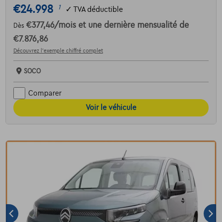
€24.998
1
✓
TVA déductible
€377,46
/mois
et une dernière mensualité de
Dès
€7.876,86
Découvrez l’exemple chiffré complet
SOCO
Comparer
Voir le véhicule