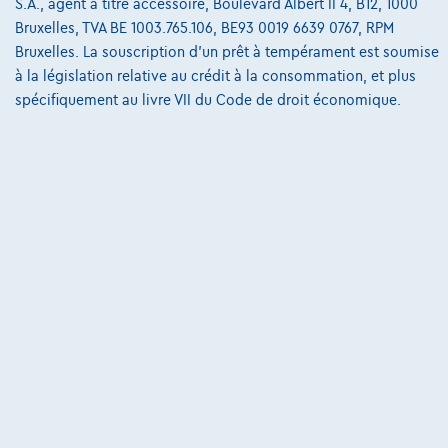
S.A., agent à titre accessoire, Boulevard Albert II 4, B12, 1000
Bruxelles, TVA BE 1003.765.106, BE93 0019 6639 0767, RPM
Bruxelles. La souscription d'un prêt à tempérament est soumise
à la législation relative au crédit à la consommation, et plus
@2024 TCS Mobility SA/NV Copyright
spécifiquement au livre VII du Code de droit économique.
Conditions Générales
Conditions d'assistance
Protection Des Données
Politique Des Cookies
Charte de qualité
Site Map
Login