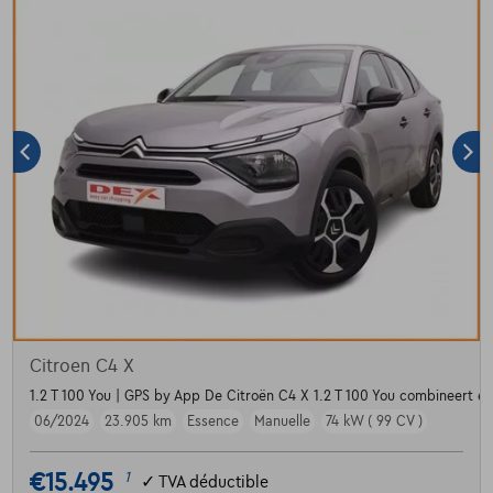
Citroen C4 X
1.2 T 100 You | GPS by App De Citroën C4 X 1.2 T 100 You combineert ee
06/2024
23.905 km
Essence
Manuelle
74 kW ( 99 CV )
€15.495
1
✓
TVA déductible