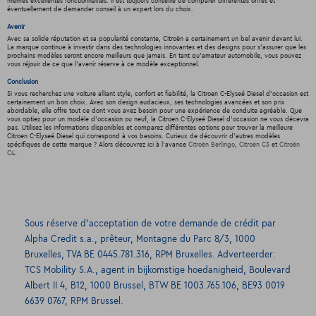
mêmes excellentes fonctionnalités. Il est toujours conseillé de comparer différentes offres et
éventuellement de demander conseil à un expert lors du choix.
Avenir
Avec sa solide réputation et sa popularité constante, Citroën a certainement un bel avenir devant lui.
La marque continue à investir dans des technologies innovantes et des designs pour s'assurer que les
prochains modèles seront encore meilleurs que jamais. En tant qu'amateur automobile, vous pouvez
vous réjouir de ce que l'avenir réserve à ce modèle exceptionnel.
Conclusion
Si vous recherchez une voiture alliant style, confort et fiabilité, la Citroen C-Elyseé Diesel d'occasion est
certainement un bon choix. Avec son design audacieux, ses technologies avancées et son prix
abordable, elle offre tout ce dont vous avez besoin pour une expérience de conduite agréable. Que
vous optiez pour un modèle d'occasion ou neuf, la Citroen C-Elyseé Diesel d'occasion ne vous décevra
pas. Utilisez les informations disponibles et comparez différentes options pour trouver la meilleure
Citroen C-Elyseé Diesel qui correspond à vos besoins. Curieux de découvrir d'autres modèles
spécifiques de cette marque ? Alors découvrez ici à l'avance
Citroën Berlingo
,
Citroën C3
et
Citroën
C4
.
Sous réserve d’acceptation de votre demande de crédit par
Alpha Credit s.a., prêteur, Montagne du Parc 8/3, 1000
Bruxelles, TVA BE 0445.781.316, RPM Bruxelles. Adverteerder:
TCS Mobility S.A., agent in bijkomstige hoedanigheid, Boulevard
Albert II 4, B12, 1000 Brussel, BTW BE 1003.765.106, BE93 0019
6639 0767, RPM Brussel.