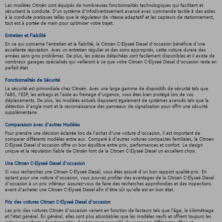
Les modèles Citroën sont équipés de nombreuses fonctionnalités technologiques qui facilitent et
sécurisent la conduite. D'un système d'infodivertissement avancé avec commande tactile à des aides
à la conduite pratiques telles que le régulateur de vitesse adaptatif et les capteurs de stationnement,
tout est à portée de main pour optimiser votre trajet.
Entretien et Fiabilité
En ce qui concerne l'entretien et la fiabilité, la Citroen C-Elyseé Diesel d'occasion bénéficie d'une
excellente réputation. Avec un entretien régulier et des soins appropriés, cette voiture durera des
années sans gros problèmes. De plus, les pièces détachées sont facilement disponibles et il existe de
nombreux garages spécialisés qui veilleront à ce que votre Citroen C-Elyseé Diesel d'occasion reste en
parfait état.
Fonctionnalités de Sécurité
La sécurité est primordiale chez Citroën. Avec une large gamme de dispositifs de sécurité tels que
l'ABS, l'ESP, les airbags et l'aide au freinage d'urgence, vous êtes bien protégé lors de vos
déplacements. De plus, les modèles actuels disposent également de systèmes avancés tels que la
détection d'angle mort et la reconnaissance des panneaux de signalisation pour offrir une sécurité
supplémentaire.
Comparaison avec d'autres Modèles
Pour prendre une décision éclairée lors de l'achat d'une voiture d'occasion, il est important de
comparer différents modèles entre eux. Comparé à d'autres voitures compactes familiales, la Citroen
C-Elyseé Diesel d'occasion offre un bon équilibre entre prix, performances et confort. Le design
unique et la réputation fiable de Citroën font de la Citroen C-Elyseé Diesel un excellent choix.
Une Citroen C-Elyseé Diesel d'occasion
Si vous recherchez une Citroen C-Elyseé Diesel, vous êtes assuré d'un bon rapport qualité-prix. En
optant pour une voiture d'occasion, vous pouvez profiter des avantages de la Citroen C-Elyseé Diesel
d'occasion à un prix inférieur. Assurez-vous de faire des recherches approfondies et des inspections
avant d'acheter une Citroen C-Elyseé Diesel afin d'être sûr qu'elle est en bon état.
Prix des voitures Citroen C-Elyseé Diesel d'occasion
Les prix des voitures Citroën d'occasion varient en fonction de facteurs tels que l'âge, le kilométrage
et l'état général. En général, elles sont plus abordables que les modèles neufs et offrent toujours les