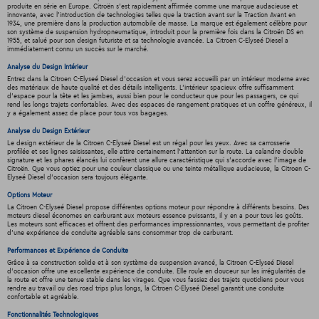
produite en série en Europe. Citroën s'est rapidement affirmée comme une marque audacieuse et
innovante, avec l'introduction de technologies telles que la traction avant sur la Traction Avant en
1934, une première dans la production automobile de masse. La marque est également célèbre pour
son système de suspension hydropneumatique, introduit pour la première fois dans la Citroën DS en
1955, et salué pour son design futuriste et sa technologie avancée. La Citroen C-Elyseé Diesel a
immédiatement connu un succès sur le marché.
Analyse du Design Intérieur
Entrez dans la Citroen C-Elyseé Diesel d'occasion et vous serez accueilli par un intérieur moderne avec
des matériaux de haute qualité et des détails intelligents. L'intérieur spacieux offre suffisamment
d'espace pour la tête et les jambes, aussi bien pour le conducteur que pour les passagers, ce qui
rend les longs trajets confortables. Avec des espaces de rangement pratiques et un coffre généreux, il
y a également assez de place pour tous vos bagages.
Analyse du Design Extérieur
Le design extérieur de la Citroen C-Elyseé Diesel est un régal pour les yeux. Avec sa carrosserie
profilée et ses lignes saisissantes, elle attire certainement l'attention sur la route. La calandre double
signature et les phares élancés lui confèrent une allure caractéristique qui s'accorde avec l'image de
Citroën. Que vous optiez pour une couleur classique ou une teinte métallique audacieuse, la Citroen C-
Elyseé Diesel d'occasion sera toujours élégante.
Options Moteur
La Citroen C-Elyseé Diesel propose différentes options moteur pour répondre à différents besoins. Des
moteurs diesel économes en carburant aux moteurs essence puissants, il y en a pour tous les goûts.
Les moteurs sont efficaces et offrent des performances impressionnantes, vous permettant de profiter
d'une expérience de conduite agréable sans consommer trop de carburant.
Performances et Expérience de Conduite
Grâce à sa construction solide et à son système de suspension avancé, la Citroen C-Elyseé Diesel
d'occasion offre une excellente expérience de conduite. Elle roule en douceur sur les irrégularités de
la route et offre une tenue stable dans les virages. Que vous fassiez des trajets quotidiens pour vous
rendre au travail ou des road trips plus longs, la Citroen C-Elyseé Diesel garantit une conduite
confortable et agréable.
Fonctionnalités Technologiques