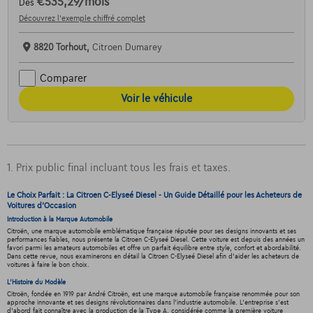
€535,29
/mois
Dès
Découvrez l’exemple chiffré complet
8820 Torhout,
Citroen Dumarey
Comparer
Voir le véhicule
1. Prix public final incluant tous les frais et taxes.
Le Choix Parfait : La Citroen C-Elyseé Diesel - Un Guide Détaillé pour les Acheteurs de
Voitures d'Occasion
Introduction à la Marque Automobile
Citroën, une marque automobile emblématique française réputée pour ses designs innovants et ses
performances fiables, nous présente la Citroen C-Elyseé Diesel. Cette voiture est depuis des années un
favori parmi les amateurs automobiles et offre un parfait équilibre entre style, confort et abordabilité.
Dans cette revue, nous examinerons en détail la Citroen C-Elyseé Diesel afin d'aider les acheteurs de
voitures à faire le bon choix.
L'Histoire du Modèle
Citroën, fondée en 1919 par André Citroën, est une marque automobile française renommée pour son
approche innovante et ses designs révolutionnaires dans l'industrie automobile. L'entreprise s'est
d'abord fait connaître avec la production de la Type A, considérée comme la première voiture