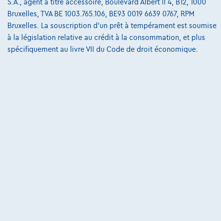
S.A., agent à titre accessoire, Boulevard Albert II 4, B12, 1000
Bruxelles, TVA BE 1003.765.106, BE93 0019 6639 0767, RPM
Bruxelles. La souscription d'un prêt à tempérament est soumise
à la législation relative au crédit à la consommation, et plus
@2024 TCS Mobility SA/NV Copyright
spécifiquement au livre VII du Code de droit économique.
Conditions Générales
Conditions d'assistance
Protection Des Données
Politique Des Cookies
Charte de qualité
Site Map
Login