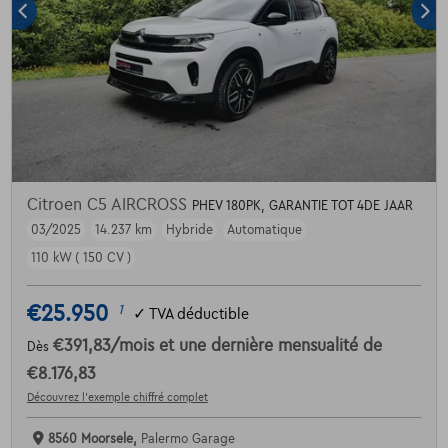
Citroen C5 AIRCROSS
PHEV 180PK, GARANTIE TOT 4DE JAAR
03/2025
14.237 km
Hybride
Automatique
110 kW ( 150 CV )
€25.950
1
✓
TVA déductible
€391,83
/mois
et une dernière mensualité de
Dès
€8.176,83
Découvrez l’exemple chiffré complet
8560 Moorsele,
Palermo Garage