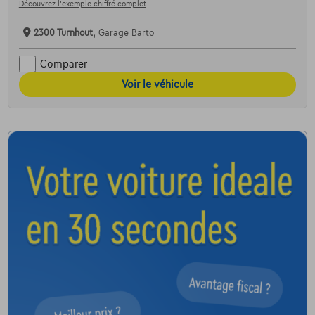
Découvrez l’exemple chiffré complet
2300 Turnhout,
Garage Barto
Comparer
Voir le véhicule