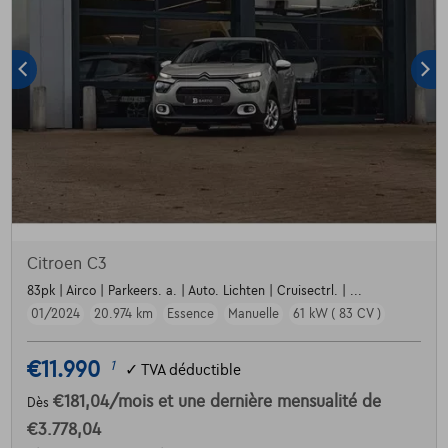
Citroen C3
83pk | Airco | Parkeers. a. | Auto. Lichten | Cruisectrl. | ...
01/2024
20.974 km
Essence
Manuelle
61 kW ( 83 CV )
€11.990
1
✓
TVA déductible
€181,04
/mois
et une dernière mensualité de
Dès
€3.778,04