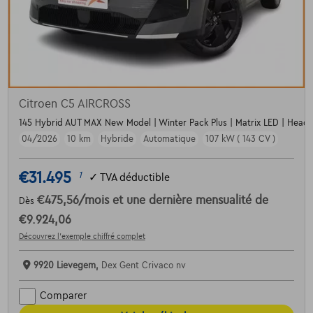
Citroen C5 AIRCROSS
145 Hybrid AUT MAX New Model | Winter Pack Plus | Matrix LED | Head
04/2026
10 km
Hybride
Automatique
107 kW ( 143 CV )
€31.495
1
✓
TVA déductible
€475,56
/mois
et une dernière mensualité de
Dès
€9.924,06
Découvrez l’exemple chiffré complet
9920 Lievegem,
Dex Gent Crivaco nv
Comparer