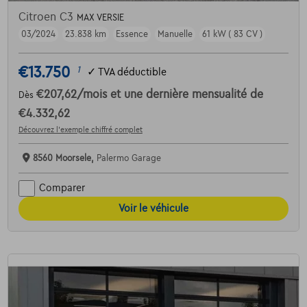
Citroen C3
MAX VERSIE
03/2024
23.838 km
Essence
Manuelle
61 kW ( 83 CV )
€13.750
1
✓
TVA déductible
€207,62
/mois
et une dernière mensualité de
Dès
€4.332,62
Découvrez l’exemple chiffré complet
8560 Moorsele,
Palermo Garage
Comparer
Voir le véhicule