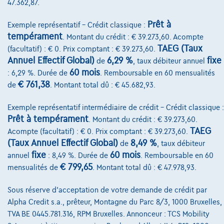
47.362,87.
Financement
Prêt à
Exemple représentatif – Crédit classique :
Assurance auto
tempérament
. Montant du crédit : € 39.273,60. Acompte
TAEG (Taux
(facultatif) : € 0. Prix comptant : € 39.273,60.
Leasing
Annuel Effectif Global)
6,29 %
fixe
de
, taux débiteur annuel
60 mois
: 6,29 %. Durée de
. Remboursable en 60 mensualités
€ 761,38
Sur Nous
de
. Montant total dû : € 45.682,93.
Devenez client
Exemple représentatif intermédiaire de crédit – Crédit classique :
Prêt à tempérament
. Montant du crédit : € 39.273,60.
Qui nous sommes
TAEG
Acompte (facultatif) : € 0. Prix comptant : € 39.273,60.
(Taux Annuel Effectif Global)
8,49 %
Charte de qualité
de
, taux débiteur
fixe
60 mois
annuel
: 8,49 %. Durée de
. Remboursable en 60
Nos dealers
€ 799,65
mensualités de
. Montant total dû : € 47.978,93.
Nos partenaires
Sous réserve d'acceptation de votre demande de crédit par
Notre équipe
Alpha Credit s.a., prêteur, Montagne du Parc 8/3, 1000 Bruxelles,
TVA BE 0445.781.316, RPM Bruxelles. Annonceur : TCS Mobility
Contact