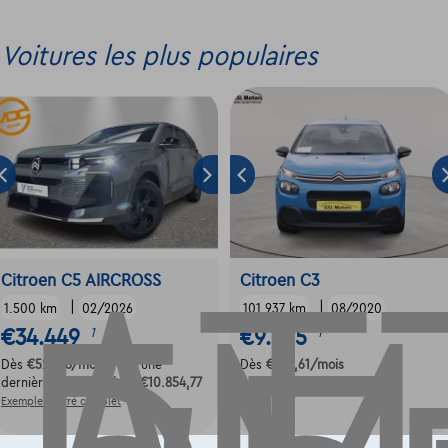
Voitures les plus populaires
Citroen C5 AIRCROSS
Citroen C3
|
|
1.500 km
02/2026
101.937 km
08/2020
€34.449
€9.995
1
1
Dès
€520,16
/mois
avec une
Dès
€239,61
/mois
dernière mensualité de
€10.854,77
Exemple chiffré complet
Exemple chiffré complet