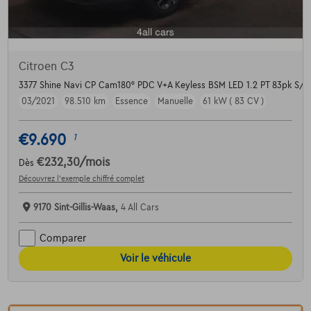
Citroen C3
3377 Shine Navi CP Cam180° PDC V+A Keyless BSM LED 1.2 PT 83pk S/S
03/2021
98.510 km
Essence
Manuelle
61 kW ( 83 CV )
€9.690
1
€232,30
/mois
Dès
Découvrez l’exemple chiffré complet
9170 Sint-Gillis-Waas,
4 All Cars
Comparer
Voir le véhicule