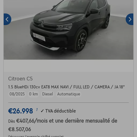
Citroen C5
1.5 BlueHDi 130cv EAT8 MAX NAVI / FULL LED / CAMERA / JA 18"
08/2025
0 km
Diesel
Automatique
€26.998
1
✓
TVA déductible
€407,66
/mois
et une dernière mensualité de
Dès
€8.507,06
Découvrez l’exemple chiffré complet