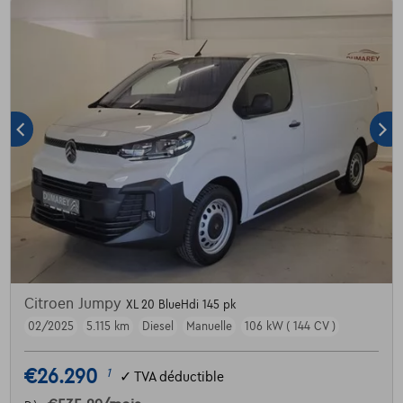
Citroen Jumpy
XL 20 BlueHdi 145 pk
02/2025
5.115 km
Diesel
Manuelle
106 kW ( 144 CV )
€26.290
1
✓
TVA déductible