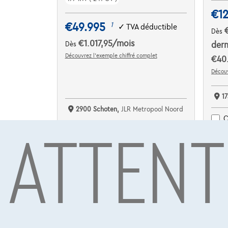
€12
€49.995
1
✓
TVA déductible
Dès
€1.017,95
/mois
Dès
dern
Découvrez l’exemple chiffré complet
€40.
Découv
17
2900 Schoten,
JLR Metropool Noord
ATTENT
C
Comparer
Voir le véhicule
NOUVEAU PRIX