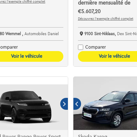
rez l’exemple chiffré complet
dernière mensualité de
€5.607,20
Découvrez l’exemple chiffré complet
780 Wemmel ,
Automobiles Daniel
9100 Sint-Niklaas,
Dex Sint-Niklaas De Auto
omparer
Comparer
Voir le véhicule
Voir le véhicule
d Rover Range Rover Sport
Skoda Karoq