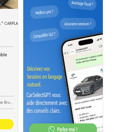
 * CARPLAY * DIGITAL
ible
 Brugge