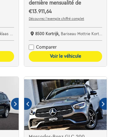
dernière mensualité de
€13.911,64
Découvrez l’exemple chiffré complet
specialist bv
8500 Kortrijk,
Bariseau Mottrie Kortrijk
Comparer
Voir le véhicule
Mercedes-Benz GLC 200