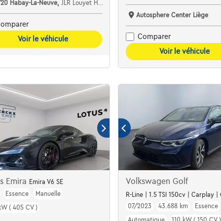
720 Habay-La-Neuve,
JLR Louyet Habay
Autosphere Center Liège
omparer
Comparer
Voir le véhicule
Voir le véhicule
us Emira
Volkswagen Golf
Emira V6 SE
Essence
Manuelle
R-Line | 1.5 TSI 150cv | Carplay 
07/2023
43.688 km
Essence
kW ( 405 CV )
Automatique
110 kW ( 150 CV )