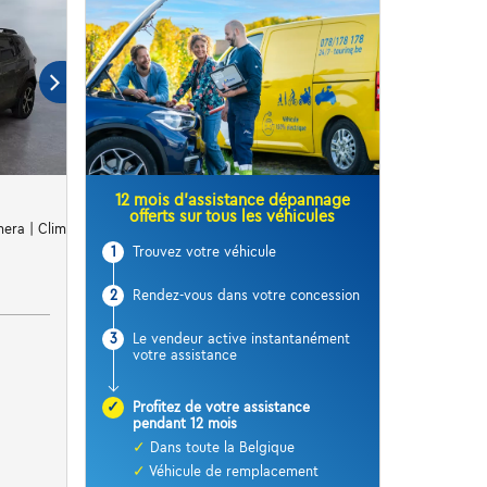
12 mois d’assistance dépannage
offerts sur tous les véhicules
era | Clim | Carplay | Cruise
1
Trouvez votre véhicule
2
Rendez-vous dans votre concession
3
Le vendeur active instantanément
votre assistance
✓
Profitez de votre assistance
pendant 12 mois
✓
Dans toute la Belgique
✓
Véhicule de remplacement