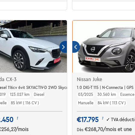
da CX-3
Nissan Juke
iesel 116cv 6vit SKYACTIV-D 2WD Skycruise
1.0 DIG-T 115 | N-Connecta | GPS
019
123.027 km
Diesel
03/2025
30.560 km
Essence
elle
85 kW ( 116 CV )
Manuelle
84 kW ( 113 CV )
2.450
€17.795
1
1
✓
TVA déducti
€256,27
/mois
€268,70
/mois
et une
Dès