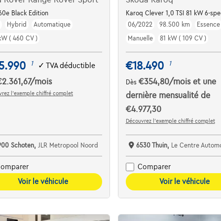
CC
60e Black Edition
Karoq Clever 1,0 TSI 81 kW 6-sp
m
Hybrid
Automatique
06/2022
98.500 km
Essence
kW ( 460 CV )
Manuelle
81 kW ( 109 CV )
5.990
€18.490
1
1
✓
TVA déductible
€2.361,67
/mois
€354,80
/mois
et une
Dès
rez l’exemple chiffré complet
dernière mensualité de
€4.977,30
Découvrez l’exemple chiffré complet
900 Schoten,
JLR Metropool Noord
6530 Thuin,
Le Centre Automobile - Garag
omparer
Comparer
Voir le véhicule
Voir le véhicule