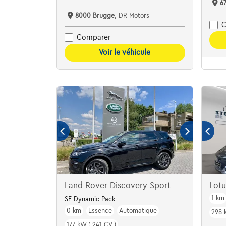
6
8000 Brugge,
DR Motors
C
Comparer
Voir le véhicule
Land Rover Discovery Sport
Lot
1 km
SE Dynamic Pack
0 km
Essence
Automatique
298 
177 kW ( 241 CV )