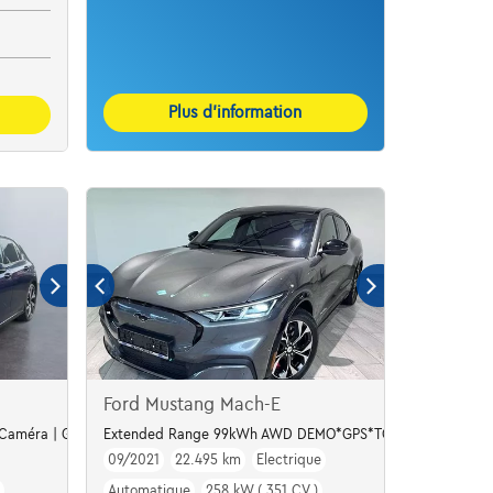
Plus d’information
Ford Mustang Mach-E
| Caméra | GPS | Led Matrix
Extended Range 99kWh AWD DEMO*GPS*TOIT PANO*CUIR*J
09/2021
22.495 km
Electrique
Automatique
258 kW ( 351 CV )