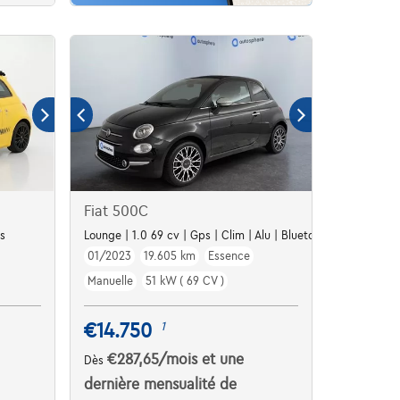
Fiat 500C
s
Lounge | 1.0 69 cv | Gps | Clim | Alu | Bluetooth
01/2023
19.605 km
Essence
Manuelle
51 kW ( 69 CV )
€14.750
1
€287,65
/mois
et une
Dès
dernière mensualité de