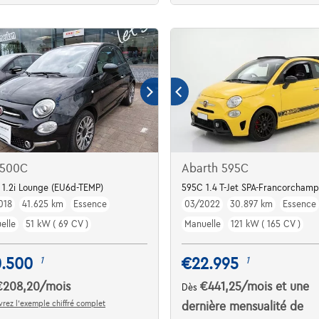
 500C
Abarth 595C
 GPS, Car-Play
1.2i Lounge (EU6d-TEMP)
595C 1.4 T-Jet SPA-Francorchamp
018
41.625 km
Essence
03/2022
30.897 km
Essence
elle
51 kW ( 69 CV )
Manuelle
121 kW ( 165 CV )
0.500
€22.995
1
1
€208,20
/mois
€441,25
/mois
et une
Dès
rez l’exemple chiffré complet
dernière mensualité de