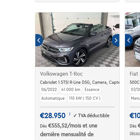
Volkswagen T-Roc
Fiat
Cabriolet 1.5TSI R-Line DSG, Camera, Capteurs AV/AR,
500C 
06/2022
41.000 km
Essence
07/2
Automatique
110 kW ( 150 CV )
Manu
€28.950
€1
1
✓
TVA déductible
€555,52
/mois
et une
Dès
Dès
Découv
dernière mensualité de