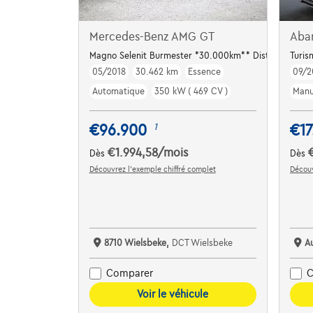
Mercedes-Benz AMG GT
Aba
Magno Selenit Burmester *30.000km** Distronic
Turis
05/2018
30.462 km
Essence
09/2
Automatique
350 kW ( 469 CV )
Manu
€96.900
€17
1
€1.994,58
/mois
Dès
Dès
Découvrez l’exemple chiffré complet
Découv
8710 Wielsbeke,
DCT Wielsbeke
A
Comparer
C
Voir le véhicule