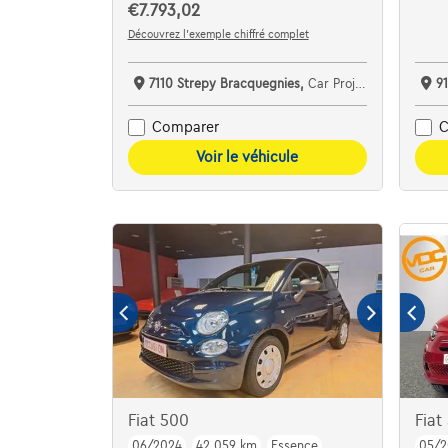
€7.793,02
Découvrez l’exemple chiffré complet
7110 Strepy Bracquegnies,
Car Project
91
Comparer
C
Voir le véhicule
Fiat 500
Fia
06/2024
42.059 km
Essence
05/2