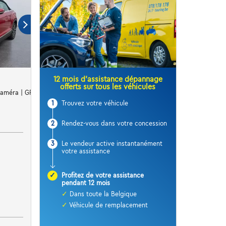
12 mois d’assistance dépannage
offerts sur tous les véhicules
 Caméra | GPS | Sièges Av chauffants
1
Trouvez votre véhicule
2
Rendez-vous dans votre concession
3
Le vendeur active instantanément
votre assistance
✓
Profitez de votre assistance
pendant 12 mois
✓
Dans toute la Belgique
✓
Véhicule de remplacement