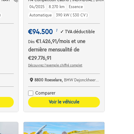
04/2025
8.270 km
Essence
)
Automatique
390 kW ( 530 CV )
€94.500
1
✓
TVA déductible
€1.426,91
/mois
et une
Dès
dernière mensualité de
€29.776,91
Découvrez l’exemple chiffré complet
8800 Roeselare,
BMW Dejonckheere Roeselare
Comparer
Voir le véhicule