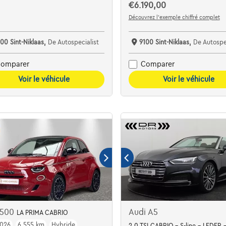
€6.190,00
Découvrez l’exemple chiffré complet
00 Sint-Niklaas,
De Autospecialist
9100 Sint-Niklaas,
De Autospec
omparer
Comparer
Voir le véhicule
Voir le véhicule
t 500
Audi A5
LA PRIMA CABRIO
026
6.555 km
Hybride
2.0 TSI CABRIO - S-line - LEDER