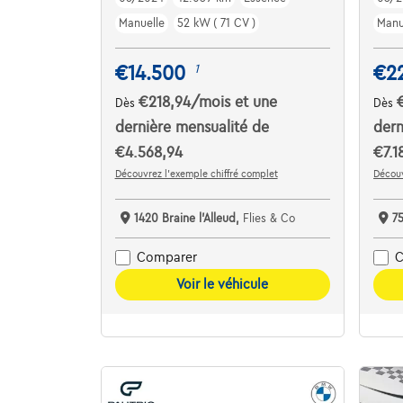
Manuelle
52 kW ( 71 CV )
Manu
€14.500
€2
1
€218,94
/mois
et une
Dès
Dès
dernière mensualité de
dern
€4.568,94
€7.1
Découvrez l’exemple chiffré complet
Découv
1420 Braine l'Alleud,
Flies & Co
7
Comparer
C
Voir le véhicule