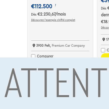
€5
€112.500
1
Dès
€2.230,67
/mois
Dès
dern
Découvrez l’exemple chiffré complet
€18.
Découv
1
3900 Pelt,
Premium Car Company
C
ATTENT
Comparer
Voir le véhicule