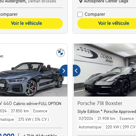
160 Auderghem,
Deman Brussels
Autosphere Center Liège
omparer
Comparer
Voir le véhicule
Voir le véhicule
W 440
Porsche 718 Boxster
Cabrio xdrive-FULL OPTION
2024
27.850 km
Essence
mic
Style Edition * Porsche Approve
07/2024
21.908 km
Essence
matique
275 kW ( 374 CV )
Automatique
220 kW ( 299 CV 
1