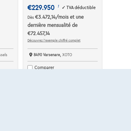
€229.950
1
✓
TVA déductible
€3.472,14
/mois
et une
Dès
dernière mensualité de
€72.457,14
Découvrez l’exemple chiffré complet
sels
8490 Varsenare,
XOTO
Comparer
Voir le véhicule