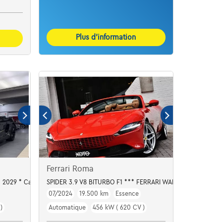
Plus d’information
Ferrari Roma
d 2029 * Carbone * Chrono
SPIDER 3.9 V8 BITURBO F1 *** FERRARI WARRANTY 07/2027
07/2024
19.500 km
Essence
)
Automatique
456 kW ( 620 CV )