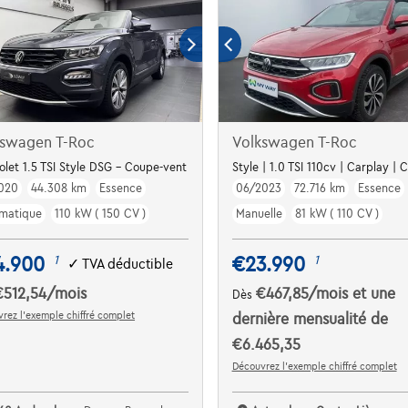
kswagen T-Roc
Volkswagen T-Roc
olet 1.5 TSI Style DSG - Coupe-vent
Style | 1.0 TSI 110cv | Carplay |
020
44.308 km
Essence
06/2023
72.716 km
Essence
matique
110 kW ( 150 CV )
Manuelle
81 kW ( 110 CV )
4.900
€23.990
1
1
✓
TVA déductible
€512,54
/mois
€467,85
/mois
et une
Dès
rez l’exemple chiffré complet
dernière mensualité de
€6.465,35
Découvrez l’exemple chiffré complet