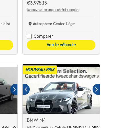
€3.975,15
Découvrez l’exemple chiffré complet
ialist
Autosphere Center Liège
Comparer
Voir le véhicule
NOUVEAU PRIX
BMW M4
 - NAVI - QUATTRO
M4 Competition Cabrio | INDIVIDUAL | DRIVE PRO | H&K |