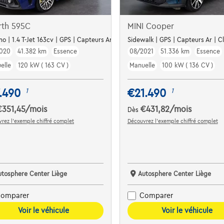
rth 595C
MINI Cooper
mo | 1.4 T-Jet 163cv | GPS | Capteurs Ar | Clim auto
Sidewalk | GPS | Capteurs Ar | Cl
020
41.382 km
Essence
08/2021
51.336 km
Essence
elle
120 kW ( 163 CV )
Manuelle
100 kW ( 136 CV )
.490
€21.490
1
1
€351,45
/mois
€431,82
/mois
Dès
rez l’exemple chiffré complet
Découvrez l’exemple chiffré complet
utosphere Center Liège
Autosphere Center Liège
omparer
Comparer
Voir le véhicule
Voir le véhicule