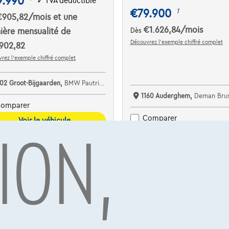
9.990
✓
TVA déductible
€79.900
1
€905,82
/mois
et une
€1.626,84
/mois
ière mensualité de
Dès
Découvrez l’exemple chiffré complet
902,82
rez l’exemple chiffré complet
702 Groot-Bijgaarden,
BMW Pautric Groot Bijgaarden
1160 Auderghem,
Deman Brus
omparer
ION,
Comparer
Voir le véhicule
Voir le véhicule