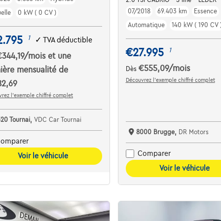
07/2018
69.403 km
Essence
elle
0 kW ( 0 CV )
Automatique
140 kW ( 190 CV 
2.795
1
✓
TVA déductible
€27.995
1
€344,19
/mois
et une
€555,09
/mois
ière mensualité de
Dès
Découvrez l’exemple chiffré complet
82,69
rez l’exemple chiffré complet
520 Tournai,
VDC Car Tournai
8000 Brugge,
DR Motors
omparer
Comparer
Voir le véhicule
Voir le véhicule