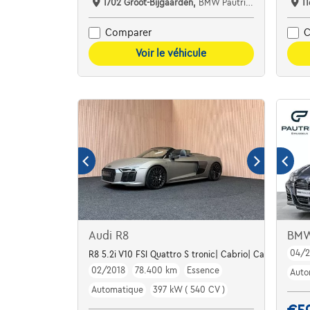
1702 Groot-Bijgaarden,
BMW Pautric Groot Bijgaarden
1
Comparer
C
Voir le véhicule
Audi R8
BM
04/
R8 5.2i V10 FSI Quattro S tronic| Cabrio| Carbon| Cera
02/2018
78.400 km
Essence
Auto
Automatique
397 kW ( 540 CV )