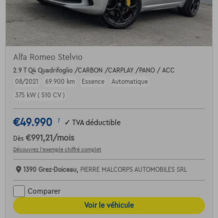
Alfa Romeo Stelvio
2.9 T Q4 Quadrifoglio /CARBON /CARPLAY /PANO / ACC
08/2021
69.900 km
Essence
Automatique
375 kW ( 510 CV )
€49.990
1
✓
TVA déductible
€991,21
/mois
Dès
Découvrez l’exemple chiffré complet
1390 Grez-Doiceau,
PIERRE MALCORPS AUTOMOBILES SRL
Comparer
Voir le véhicule