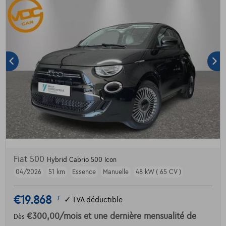
Fiat 500
Hybrid Cabrio 500 Icon
04/2026
51 km
Essence
Manuelle
48 kW ( 65 CV )
€19.868
1
✓
TVA déductible
€300,00
/mois
et une dernière mensualité de
Dès