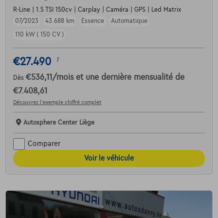
R-Line | 1.5 TSI 150cv | Carplay | Caméra | GPS | Led Matrix
07/2023
43.688 km
Essence
Automatique
110 kW ( 150 CV )
€27.490
1
€536,11
/mois
et une dernière mensualité de
Dès
€7.408,61
Découvrez l’exemple chiffré complet
Autosphere Center Liège
Comparer
Voir le véhicule