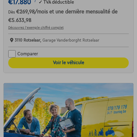
€17.880
1
✓
TVA déductible
€269,98
/mois
et une dernière mensualité de
Dès
€5.633,98
Découvrez l’exemple chiffré complet
3110 Rotselaar,
Garage Vanderborght Rotselaar
Comparer
Voir le véhicule