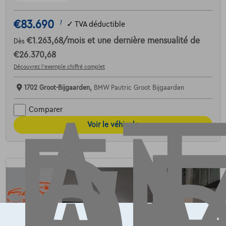
AT
€83.690
1
✓
TVA déductible
€1.263,68
/mois
et une dernière mensualité de
Dès
€26.370,68
Découvrez l’exemple chiffré complet
1702 Groot-Bijgaarden,
BMW Pautric Groot Bijgaarden
Comparer
Voir le véhicule