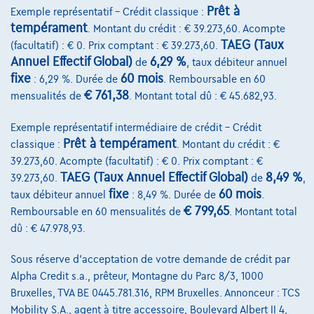
Voir le véhicule
Prêt à
Exemple représentatif – Crédit classique :
tempérament
. Montant du crédit : € 39.273,60. Acompte
TAEG (Taux
(facultatif) : € 0. Prix comptant : € 39.273,60.
Annuel Effectif Global)
6,29 %
de
, taux débiteur annuel
fixe
60 mois
: 6,29 %. Durée de
. Remboursable en 60
€ 761,38
mensualités de
. Montant total dû : € 45.682,93.
Exemple représentatif intermédiaire de crédit – Crédit
Prêt à tempérament
classique :
. Montant du crédit : €
39.273,60. Acompte (facultatif) : € 0. Prix comptant : €
TAEG (Taux Annuel Effectif Global)
8,49 %
39.273,60.
de
,
fixe
60 mois
taux débiteur annuel
: 8,49 %. Durée de
.
€ 799,65
Remboursable en 60 mensualités de
. Montant total
dû : € 47.978,93.
Sous réserve d'acceptation de votre demande de crédit par
Alpha Credit s.a., prêteur, Montagne du Parc 8/3, 1000
Mercedes-Benz C 180
Bruxelles, TVA BE 0445.781.316, RPM Bruxelles. Annonceur : TCS
Limousine Carplay + Verwarmde zetels
Mobility S.A., agent à titre accessoire, Boulevard Albert II 4,
01/2024
52.286 km
Essence
Automatique