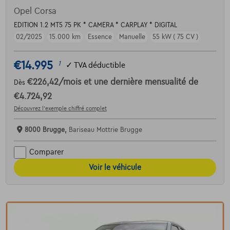
Opel Corsa
EDITION 1.2 MT5 75 PK * CAMERA * CARPLAY * DIGITAL
02/2025
15.000 km
Essence
Manuelle
55 kW ( 75 CV )
€14.995
1
✓
TVA déductible
€226,42
/mois
et une dernière mensualité de
Dès
€4.724,92
Découvrez l’exemple chiffré complet
8000 Brugge,
Bariseau Mottrie Brugge
Comparer
Voir le véhicule