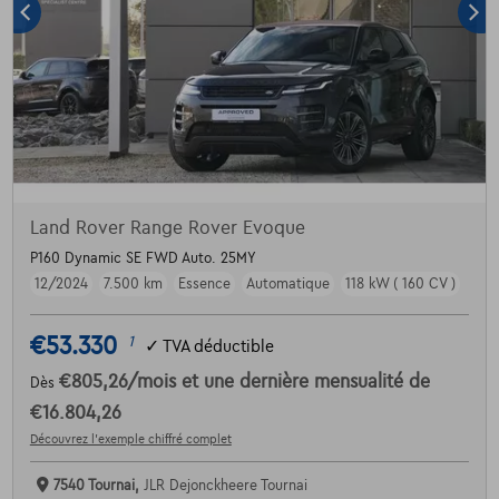
Land Rover Range Rover Evoque
P160 Dynamic SE FWD Auto. 25MY
12/2024
7.500 km
Essence
Automatique
118 kW ( 160 CV )
€53.330
1
✓
TVA déductible
€805,26
/mois
et une dernière mensualité de
Dès
€16.804,26
Découvrez l’exemple chiffré complet
7540 Tournai,
JLR Dejonckheere Tournai