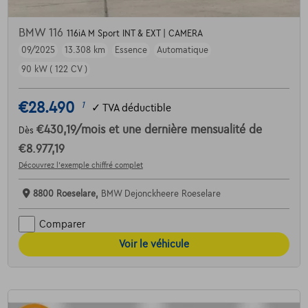
BMW 116
116iA M Sport INT & EXT | CAMERA
09/2025
13.308 km
Essence
Automatique
90 kW ( 122 CV )
€28.490
1
✓
TVA déductible
€430,19
/mois
et une dernière mensualité de
Dès
€8.977,19
Découvrez l’exemple chiffré complet
8800 Roeselare,
BMW Dejonckheere Roeselare
Comparer
Voir le véhicule