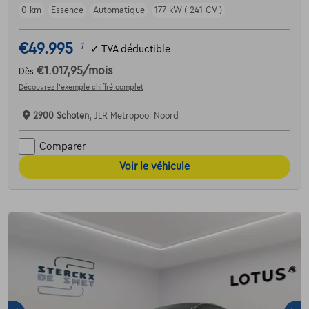
0 km
Essence
Automatique
177 kW ( 241 CV )
€49.995
1
✓
TVA déductible
€1.017,95
/mois
Dès
Découvrez l’exemple chiffré complet
2900 Schoten,
JLR Metropool Noord
Comparer
Voir le véhicule