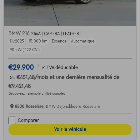
BMW 216
216iA | CAMERA | LEATHER |
11/2025
15.000 km
Essence
Automatique
90 kW ( 122 CV )
€29.900
1
✓
TVA déductible
€451,48
/mois
et une dernière mensualité de
Dès
€9.421,48
Découvrez l’exemple chiffré complet
8800 Roeselare,
BMW Dejonckheere Roeselare
Comparer
Voir le véhicule