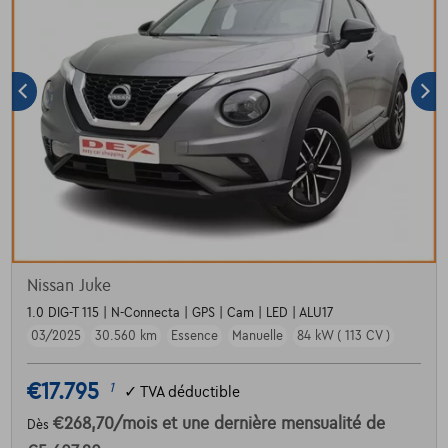
Nissan Juke
1.0 DIG-T 115 | N-Connecta | GPS | Cam | LED | ALU17
03/2025
30.560 km
Essence
Manuelle
84 kW ( 113 CV )
€17.795
1
✓
TVA déductible
€268,70
/mois
et une dernière mensualité de
Dès