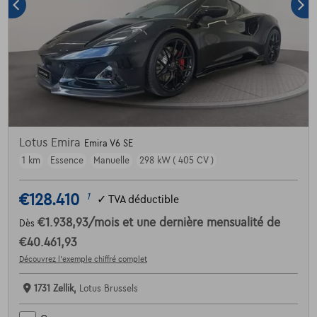
Lotus Emira
Emira V6 SE
1 km
Essence
Manuelle
298 kW ( 405 CV )
€128.410
1
✓
TVA déductible
€1.938,93
/mois
et une dernière mensualité de
Dès
€40.461,93
Découvrez l’exemple chiffré complet
1731 Zellik,
Lotus Brussels