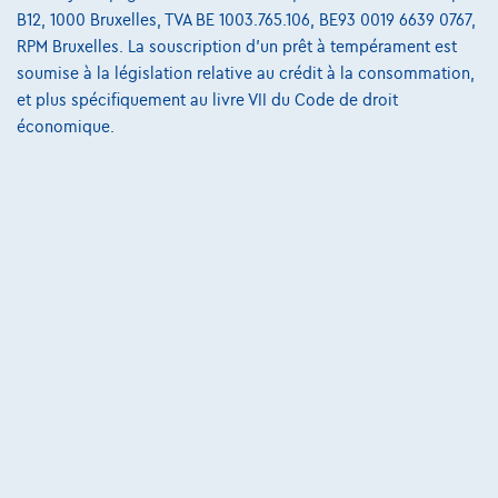
B12, 1000 Bruxelles, TVA BE 1003.765.106, BE93 0019 6639 0767,
125 kW ( 170 CV )
RPM Bruxelles. La souscription d'un prêt à tempérament est
soumise à la législation relative au crédit à la consommation,
€34.950
1
✓
TVA déductible
et plus spécifiquement au livre VII du Code de droit
€527,73
/mois
et une dernière mensualité de
Dès
économique.
€11.012,73
Découvrez l’exemple chiffré complet
8790 Waregem,
Ghistelinck Waregem
Comparer
Voir le véhicule