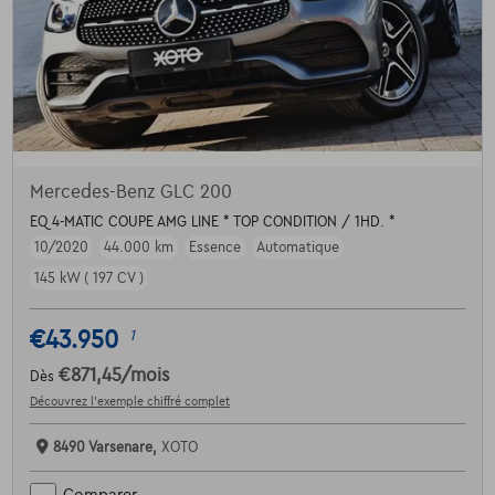
Mercedes-Benz GLC 200
EQ 4-MATIC COUPE AMG LINE * TOP CONDITION / 1HD. *
10/2020
44.000 km
Essence
Automatique
145 kW ( 197 CV )
€43.950
1
€871,45
/mois
Dès
Découvrez l’exemple chiffré complet
8490 Varsenare,
XOTO