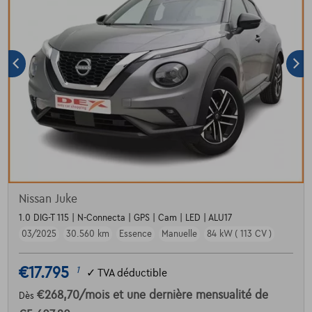
Nissan Juke
1.0 DIG-T 115 | N-Connecta | GPS | Cam | LED | ALU17
03/2025
30.560 km
Essence
Manuelle
84 kW ( 113 CV )
€17.795
1
✓
TVA déductible
€268,70
/mois
et une dernière mensualité de
Dès