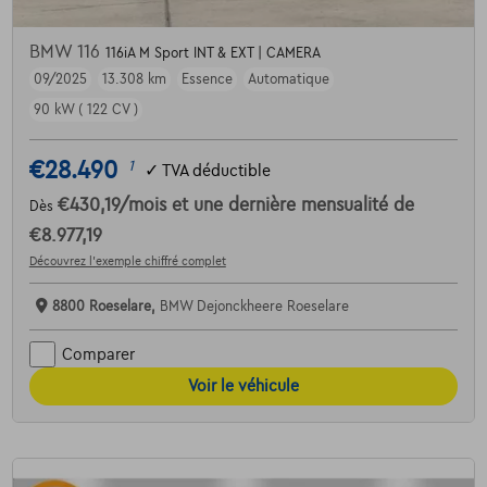
BMW 116
116iA M Sport INT & EXT | CAMERA
09/2025
13.308 km
Essence
Automatique
90 kW ( 122 CV )
€28.490
1
✓
TVA déductible
€430,19
/mois
et une dernière mensualité de
Dès
€8.977,19
Découvrez l’exemple chiffré complet
8800 Roeselare,
BMW Dejonckheere Roeselare
Comparer
Voir le véhicule