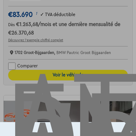
AT
€83.690
1
✓
TVA déductible
€1.263,68
/mois
et une dernière mensualité de
Dès
€26.370,68
Découvrez l’exemple chiffré complet
1702 Groot-Bijgaarden,
BMW Pautric Groot Bijgaarden
Comparer
Voir le véhicule