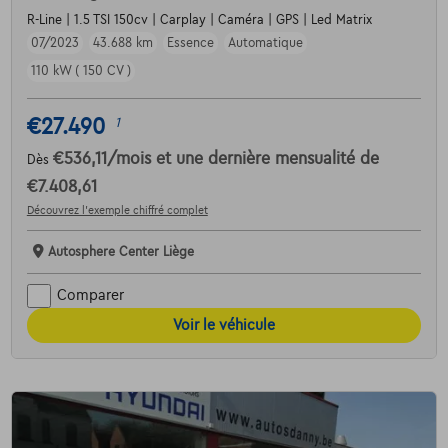
R-Line | 1.5 TSI 150cv | Carplay | Caméra | GPS | Led Matrix
07/2023
43.688 km
Essence
Automatique
110 kW ( 150 CV )
€27.490
1
€536,11
/mois
et une dernière mensualité de
Dès
€7.408,61
Découvrez l’exemple chiffré complet
Autosphere Center Liège
Comparer
Voir le véhicule