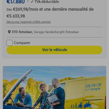
€17.880
1
✓
TVA déductible
€269,98
/mois
et une dernière mensualité de
Dès
€5.633,98
Découvrez l’exemple chiffré complet
3110 Rotselaar,
Garage Vanderborght Rotselaar
Comparer
Voir le véhicule