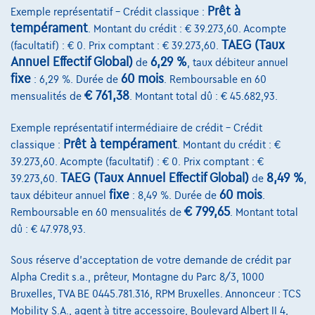
Voir le véhicule
Prêt à
Exemple représentatif – Crédit classique :
tempérament
. Montant du crédit : € 39.273,60. Acompte
TAEG (Taux
(facultatif) : € 0. Prix comptant : € 39.273,60.
Annuel Effectif Global)
6,29 %
de
, taux débiteur annuel
fixe
60 mois
: 6,29 %. Durée de
. Remboursable en 60
€ 761,38
mensualités de
. Montant total dû : € 45.682,93.
Exemple représentatif intermédiaire de crédit – Crédit
Prêt à tempérament
classique :
. Montant du crédit : €
39.273,60. Acompte (facultatif) : € 0. Prix comptant : €
TAEG (Taux Annuel Effectif Global)
8,49 %
39.273,60.
de
,
fixe
60 mois
taux débiteur annuel
: 8,49 %. Durée de
.
€ 799,65
Remboursable en 60 mensualités de
. Montant total
dû : € 47.978,93.
Sous réserve d'acceptation de votre demande de crédit par
Alpha Credit s.a., prêteur, Montagne du Parc 8/3, 1000
Mercedes-Benz C 180
Bruxelles, TVA BE 0445.781.316, RPM Bruxelles. Annonceur : TCS
Limousine Carplay + Verwarmde zetels
Mobility S.A., agent à titre accessoire, Boulevard Albert II 4,
01/2024
52.286 km
Essence
Automatique