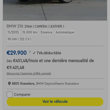
BMW 216
216iA | CAMERA | LEATHER |
11/2025
15.000 km
Essence
Automatique
90 kW ( 122 CV )
€29.900
1
✓
TVA déductible
€451,48
/mois
et une dernière mensualité de
Dès
€9.421,48
Découvrez l’exemple chiffré complet
8800 Roeselare,
BMW Dejonckheere Roeselare
Comparer
Voir le véhicule