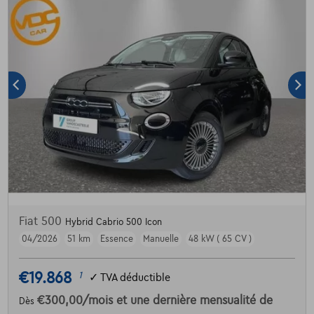
Fiat 500
Hybrid Cabrio 500 Icon
04/2026
51 km
Essence
Manuelle
48 kW ( 65 CV )
€19.868
1
✓
TVA déductible
€300,00
/mois
et une dernière mensualité de
Dès