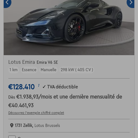
Lotus Emira
Emira V6 SE
1 km
Essence
Manuelle
298 kW ( 405 CV )
€128.410
1
✓
TVA déductible
€1.938,93
/mois
et une dernière mensualité de
Dès
€40.461,93
Découvrez l’exemple chiffré complet
1731 Zellik,
Lotus Brussels