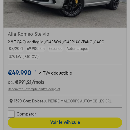
Alfa Romeo Stelvio
2.9 T Q4 Quadrifoglio /CARBON /CARPLAY /PANO / ACC
08/2021
69.900 km
Essence
Automatique
375 kW ( 510 CV )
€49.990
1
✓
TVA déductible
€991,21
/mois
Dès
Découvrez l’exemple chiffré complet
1390 Grez-Doiceau,
PIERRE MALCORPS AUTOMOBILES SRL
Comparer
Voir le véhicule