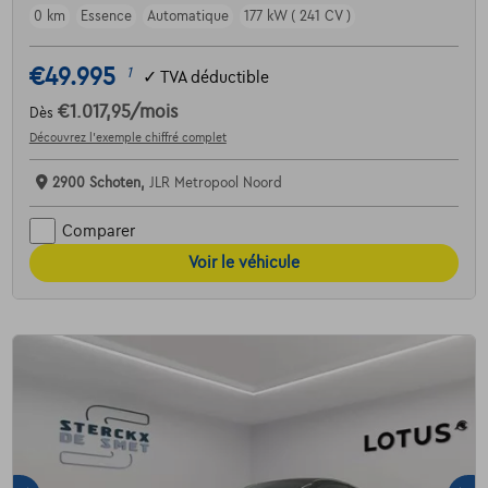
0 km
Essence
Automatique
177 kW ( 241 CV )
€49.995
1
✓
TVA déductible
€1.017,95
/mois
Dès
Découvrez l’exemple chiffré complet
2900 Schoten,
JLR Metropool Noord
Comparer
Voir le véhicule