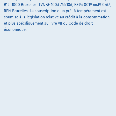
B12, 1000 Bruxelles, TVA BE 1003.765.106, BE93 0019 6639 0767,
125 kW ( 170 CV )
RPM Bruxelles. La souscription d'un prêt à tempérament est
soumise à la législation relative au crédit à la consommation,
€34.950
1
✓
TVA déductible
et plus spécifiquement au livre VII du Code de droit
€527,73
/mois
et une dernière mensualité de
Dès
économique.
€11.012,73
Découvrez l’exemple chiffré complet
8790 Waregem,
Ghistelinck Waregem
Comparer
Voir le véhicule