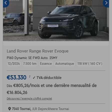
Land Rover Range Rover Evoque
P160 Dynamic SE FWD Auto. 25MY
12/2024
7.500 km
Essence
Automatique
118 kW ( 160 CV )
€53.330
1
✓
TVA déductible
€805,26
/mois
et une dernière mensualité de
Dès
€16.804,26
Découvrez l’exemple chiffré complet
7540 Tournai,
JLR Dejonckheere Tournai