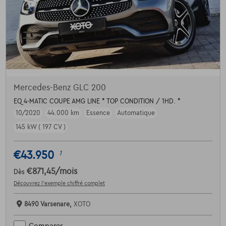
Mercedes-Benz GLC 200
EQ 4-MATIC COUPE AMG LINE * TOP CONDITION / 1HD. *
10/2020
44.000 km
Essence
Automatique
145 kW ( 197 CV )
€43.950
1
€871,45
/mois
Dès
Découvrez l’exemple chiffré complet
8490 Varsenare,
XOTO