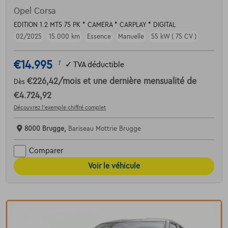
Opel Corsa
EDITION 1.2 MT5 75 PK * CAMERA * CARPLAY * DIGITAL
02/2025
15.000 km
Essence
Manuelle
55 kW ( 75 CV )
€14.995
1
✓
TVA déductible
€226,42
/mois
et une dernière mensualité de
Dès
€4.724,92
Découvrez l’exemple chiffré complet
8000 Brugge,
Bariseau Mottrie Brugge
Comparer
Voir le véhicule