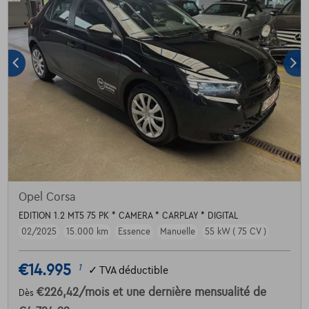
Opel Corsa
EDITION 1.2 MT5 75 PK * CAMERA * CARPLAY * DIGITAL
02/2025
15.000 km
Essence
Manuelle
55 kW ( 75 CV )
€14.995
1
✓
TVA déductible
€226,42
/mois
et une dernière mensualité de
Dès