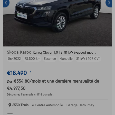
Skoda Karoq
Karoq Clever 1,0 TSI 81 kW 6-speed mech.
06/2022
98.500 km
Essence
Manuelle
81 kW ( 109 CV )
€18.490
1
€354,80
/mois
et une dernière mensualité de
Dès
€4.977,30
Découvrez l’exemple chiffré complet
6530 Thuin,
Le Centre Automobile - Garage Detournay