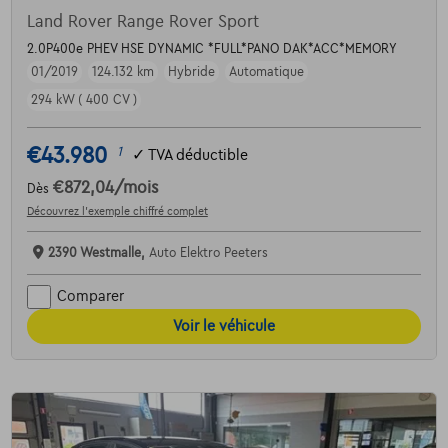
Land Rover Range Rover Sport
2.0P400e PHEV HSE DYNAMIC *FULL*PANO DAK*ACC*MEMORY
01/2019
124.132 km
Hybride
Automatique
294 kW ( 400 CV )
€43.980
1
✓
TVA déductible
€872,04
/mois
Dès
Découvrez l’exemple chiffré complet
2390 Westmalle,
Auto Elektro Peeters
Comparer
Voir le véhicule