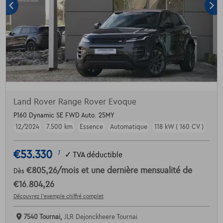
Land Rover Range Rover Evoque
P160 Dynamic SE FWD Auto. 25MY
12/2024
7.500 km
Essence
Automatique
118 kW ( 160 CV )
€53.330
1
✓
TVA déductible
€805,26
/mois
et une dernière mensualité de
Dès
€16.804,26
Découvrez l’exemple chiffré complet
7540 Tournai,
JLR Dejonckheere Tournai