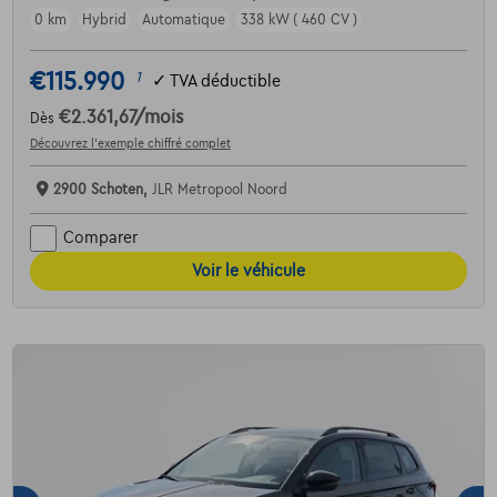
0 km
Hybrid
Automatique
338 kW ( 460 CV )
€115.990
1
✓
TVA déductible
€2.361,67
/mois
Dès
Découvrez l’exemple chiffré complet
2900 Schoten,
JLR Metropool Noord
Comparer
Voir le véhicule