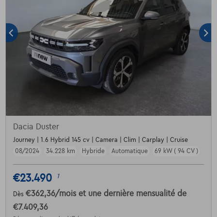
Dacia Duster
Journey | 1.6 Hybrid 145 cv | Camera | Clim | Carplay | Cruise
08/2024
34.228 km
Hybride
Automatique
69 kW ( 94 CV )
€23.490
1
€362,36
/mois
et une dernière mensualité de
Dès
€7.409,36