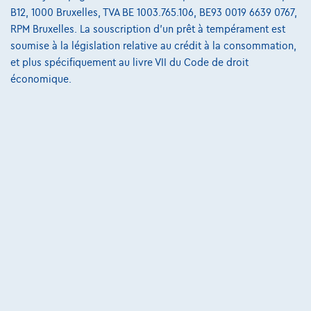
B12, 1000 Bruxelles, TVA BE 1003.765.106, BE93 0019 6639 0767,
€536,11
/mois
et une dernière mensualité de
Dès
RPM Bruxelles. La souscription d'un prêt à tempérament est
€7.408,61
soumise à la législation relative au crédit à la consommation,
Découvrez l’exemple chiffré complet
et plus spécifiquement au livre VII du Code de droit
économique.
Autosphere Center Liège
Comparer
Voir le véhicule