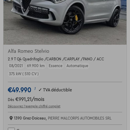
Alfa Romeo Stelvio
2.9 T Q4 Quadrifoglio /CARBON /CARPLAY /PANO / ACC
08/2021
69.900 km
Essence
Automatique
375 kW ( 510 CV )
€49.990
1
✓
TVA déductible
€991,21
/mois
Dès
Découvrez l’exemple chiffré complet
1390 Grez-Doiceau,
PIERRE MALCORPS AUTOMOBILES SRL