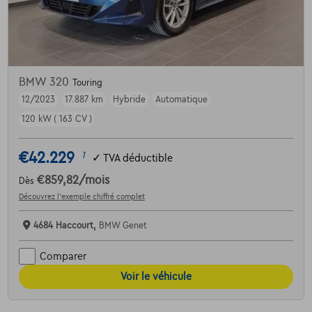
BMW 320
Touring
12/2023
17.887 km
Hybride
Automatique
120 kW ( 163 CV )
€42.229
1
✓
TVA déductible
€859,82
/mois
Dès
Découvrez l’exemple chiffré complet
4684 Haccourt,
BMW Genet
Comparer
Voir le véhicule