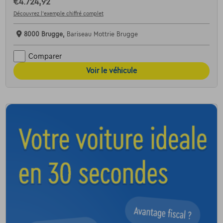
€4.724,92
Découvrez l’exemple chiffré complet
8000 Brugge,
Bariseau Mottrie Brugge
Comparer
Voir le véhicule