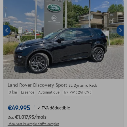
Land Rover Discovery Sport
SE Dynamic Pack
0 km
Essence
Automatique
177 kW ( 241 CV )
€49.995
1
✓
TVA déductible
€1.017,95
/mois
Dès
Découvrez l’exemple chiffré complet