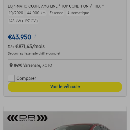
EQ 4-MATIC COUPE AMG LINE * TOP CONDITION / 1HD. *
10/2020
44.000 km
Essence
Automatique
145 kW ( 197 CV )
€43.950
1
€871,45
/mois
Dès
Découvrez l’exemple chiffré complet
8490 Varsenare,
XOTO
Comparer
Voir le véhicule