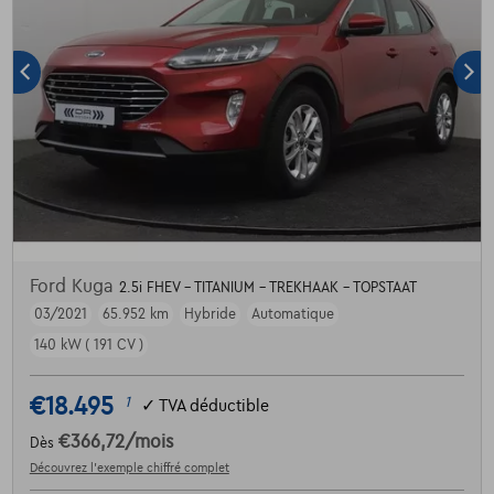
Ford Kuga
2.5i FHEV - TITANIUM - TREKHAAK - TOPSTAAT
03/2021
65.952 km
Hybride
Automatique
140 kW ( 191 CV )
€18.495
1
✓
TVA déductible
€366,72
/mois
Dès
Découvrez l’exemple chiffré complet