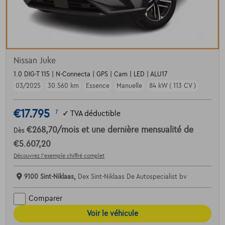
Nissan Juke
1.0 DIG-T 115 | N-Connecta | GPS | Cam | LED | ALU17
03/2025
30.560 km
Essence
Manuelle
84 kW ( 113 CV )
€17.795
1
✓
TVA déductible
€268,70
/mois
et une dernière mensualité de
Dès
€5.607,20
Découvrez l’exemple chiffré complet
9100 Sint-Niklaas,
Dex Sint-Niklaas De Autospecialist bv
Comparer
Voir le véhicule