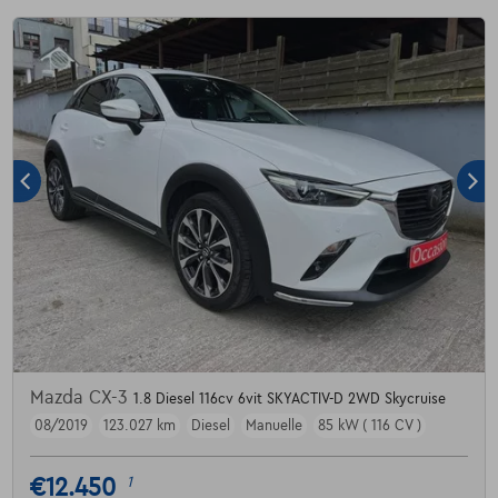
Mazda CX-3
1.8 Diesel 116cv 6vit SKYACTIV-D 2WD Skycruise
08/2019
123.027 km
Diesel
Manuelle
85 kW ( 116 CV )
€12.450
1