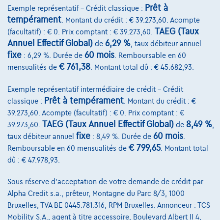
Prêt à
Exemple représentatif – Crédit classique :
tempérament
. Montant du crédit : € 39.273,60. Acompte
TAEG (Taux
(facultatif) : € 0. Prix comptant : € 39.273,60.
Annuel Effectif Global)
6,29 %
de
, taux débiteur annuel
fixe
60 mois
: 6,29 %. Durée de
. Remboursable en 60
€ 761,38
mensualités de
. Montant total dû : € 45.682,93.
Exemple représentatif intermédiaire de crédit – Crédit
Prêt à tempérament
classique :
. Montant du crédit : €
39.273,60. Acompte (facultatif) : € 0. Prix comptant : €
TAEG (Taux Annuel Effectif Global)
8,49 %
39.273,60.
de
,
fixe
60 mois
taux débiteur annuel
: 8,49 %. Durée de
.
€ 799,65
Remboursable en 60 mensualités de
. Montant total
Volkswagen Golf
dû : € 47.978,93.
R-Line | 1.5 TSI 150cv | Carplay | Caméra | GPS | Led Matrix
07/2023
43.688 km
Essence
Automatique
Sous réserve d'acceptation de votre demande de crédit par
110 kW ( 150 CV )
Alpha Credit s.a., prêteur, Montagne du Parc 8/3, 1000
Bruxelles, TVA BE 0445.781.316, RPM Bruxelles. Annonceur : TCS
€27.490
1
Mobility S.A., agent à titre accessoire, Boulevard Albert II 4,