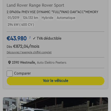
Land Rover Range Rover Sport
2.0P400e PHEV HSE DYNAMIC *FULL*PANO DAK*ACC*MEMORY
01/2019
124.132 km
Hybride
Automatique
294 kW ( 400 CV )
€43.980
1
✓
TVA déductible
€872,04
/mois
Dès
Découvrez l’exemple chiffré complet
2390 Westmalle,
Auto Elektro Peeters
Comparer
Voir le véhicule