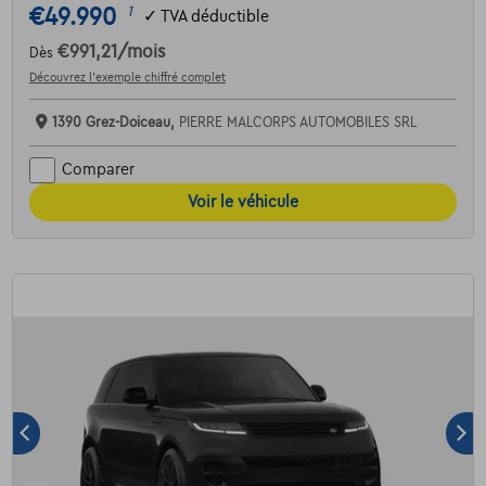
€49.990
1
✓
TVA déductible
€991,21
/mois
Dès
Découvrez l’exemple chiffré complet
1390 Grez-Doiceau,
PIERRE MALCORPS AUTOMOBILES SRL
Comparer
Voir le véhicule