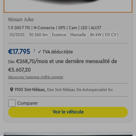
Nissan Juke
1.0 DIG-T 115 | N-Connecta | GPS | Cam | LED | ALU17
03/2025
30.560 km
Essence
Manuelle
84 kW ( 113 CV )
€17.795
1
✓
TVA déductible
€268,70
/mois
et une dernière mensualité de
Dès
€5.607,20
Découvrez l’exemple chiffré complet
9100 Sint-Niklaas,
Dex Sint-Niklaas De Autospecialist bv
Comparer
Voir le véhicule