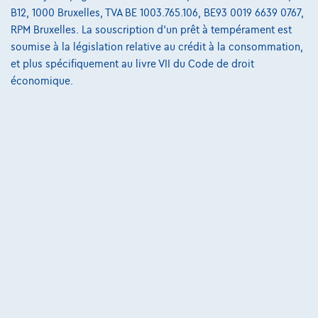
B12, 1000 Bruxelles, TVA BE 1003.765.106, BE93 0019 6639 0767,
€33.490
1
RPM Bruxelles. La souscription d'un prêt à tempérament est
✓
TVA déductible
soumise à la législation relative au crédit à la consommation,
€505,68
/mois
et une dernière mensualité de
Dès
et plus spécifiquement au livre VII du Code de droit
€10.552,68
économique.
Découvrez l’exemple chiffré complet
6530 Thuin,
Le Centre Automobile - Garage Detournay
Comparer
Voir le véhicule