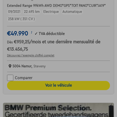
Extended Range 99kWh AWD DEMO*GPS*TOIT PANO*CUIR*JA19*
09/2021
22.495 km
Electrique
Automatique
258 kW ( 351 CV )
€49.990
1
✓
TVA déductible
€959,25
/mois
et une dernière mensualité de
Dès
€13.456,75
Découvrez l’exemple chiffré complet
5004 Namur,
Steveny
Comparer
Voir le véhicule