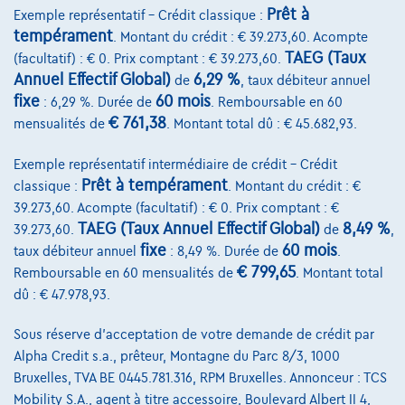
Prêt à
Exemple représentatif – Crédit classique :
tempérament
. Montant du crédit : € 39.273,60. Acompte
TAEG (Taux
(facultatif) : € 0. Prix comptant : € 39.273,60.
Annuel Effectif Global)
6,29 %
de
, taux débiteur annuel
fixe
60 mois
: 6,29 %. Durée de
. Remboursable en 60
€ 761,38
mensualités de
. Montant total dû : € 45.682,93.
Exemple représentatif intermédiaire de crédit – Crédit
Prêt à tempérament
classique :
. Montant du crédit : €
39.273,60. Acompte (facultatif) : € 0. Prix comptant : €
TAEG (Taux Annuel Effectif Global)
8,49 %
39.273,60.
de
,
fixe
60 mois
taux débiteur annuel
: 8,49 %. Durée de
.
€ 799,65
Remboursable en 60 mensualités de
. Montant total
dû : € 47.978,93.
Volkswagen T-Roc
Sous réserve d'acceptation de votre demande de crédit par
T-Roc R-Line Ultimate 1.5 TSI 110 kW (150 ch) 7 vitesses DSG
Alpha Credit s.a., prêteur, Montagne du Parc 8/3, 1000
11/2025
12.000 km
Essence
Automatique
Bruxelles, TVA BE 0445.781.316, RPM Bruxelles. Annonceur : TCS
110 kW ( 148 CV )
Mobility S.A., agent à titre accessoire, Boulevard Albert II 4,