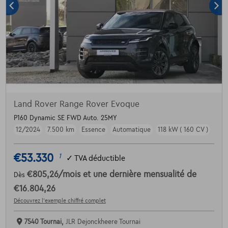
Land Rover Range Rover Evoque
P160 Dynamic SE FWD Auto. 25MY
12/2024
7.500 km
Essence
Automatique
118 kW ( 160 CV )
€53.330
1
✓
TVA déductible
€805,26
/mois
et une dernière mensualité de
Dès
€16.804,26
Découvrez l’exemple chiffré complet
7540 Tournai,
JLR Dejonckheere Tournai