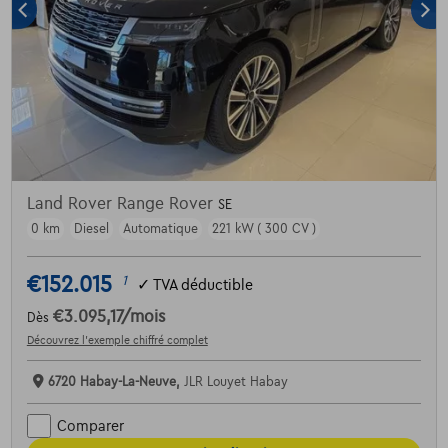
Land Rover Range Rover
SE
0 km
Diesel
Automatique
221 kW ( 300 CV )
€152.015
1
✓
TVA déductible
€3.095,17
/mois
Dès
Découvrez l’exemple chiffré complet
6720 Habay-La-Neuve,
JLR Louyet Habay
Comparer