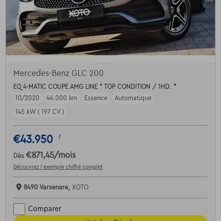
Mercedes-Benz GLC 200
EQ 4-MATIC COUPE AMG LINE * TOP CONDITION / 1HD. *
10/2020
44.000 km
Essence
Automatique
145 kW ( 197 CV )
€43.950
1
€871,45
/mois
Dès
Découvrez l’exemple chiffré complet
8490 Varsenare,
XOTO
Comparer