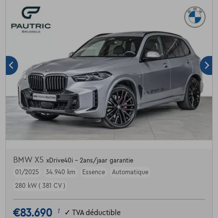
BMW X5
xDrive40i - 2ans/jaar garantie
01/2025
34.940 km
Essence
Automatique
280 kW ( 381 CV )
€83.690
1
✓
TVA déductible