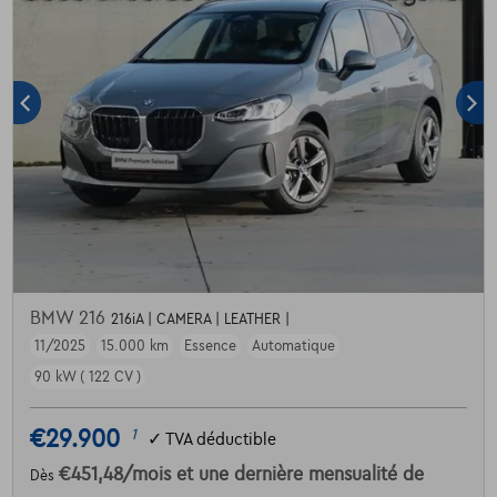
BMW 216
216iA | CAMERA | LEATHER |
11/2025
15.000 km
Essence
Automatique
90 kW ( 122 CV )
€29.900
1
✓
TVA déductible
€451,48
/mois
et une dernière mensualité de
Dès