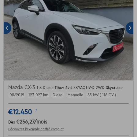
Mazda CX-3
1.8 Diesel 116cv 6vit SKYACTIV-D 2WD Skycruise
08/2019
123.027 km
Diesel
Manuelle
85 kW ( 116 CV )
€12.450
1
€256,27
/mois
Dès
Découvrez l’exemple chiffré complet