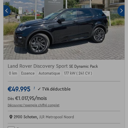
Land Rover Discovery Sport
SE Dynamic Pack
0 km
Essence
Automatique
177 kW ( 241 CV )
€49.995
1
✓
TVA déductible
€1.017,95
/mois
Dès
Découvrez l’exemple chiffré complet
2900 Schoten,
JLR Metropool Noord