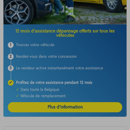
12 mois d’assistance dépannage offerts sur tous les
véhicules
1
Trouvez votre véhicule
2
Rendez-vous dans votre concession
3
Le vendeur active instantanément votre assistance
✓
Profitez de votre assistance pendant 12 mois
✓
Dans toute la Belgique
✓
Véhicule de remplacement
Plus d’information