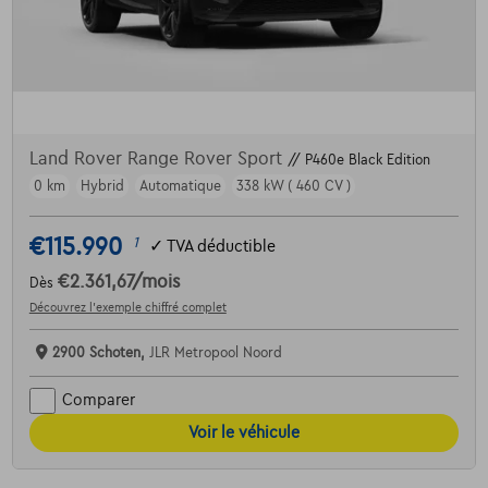
Land Rover Range Rover Sport
// P460e Black Edition
0 km
Hybrid
Automatique
338 kW ( 460 CV )
€115.990
1
✓
TVA déductible
€2.361,67
/mois
Dès
Découvrez l’exemple chiffré complet
2900 Schoten,
JLR Metropool Noord
Comparer
Voir le véhicule