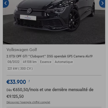
Volkswagen Golf
2.0TSI OPF GTI ''Clubsport'' DSG opendak GPS Camera Alu19
08/2022
49.108 km
Essence
Automatique
221 kW ( 300 CV )
€33.900
1
€650,50
/mois
et une dernière mensualité de
Dès
€9.125,50
Découvrez l’exemple chiffré complet