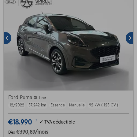
Ford Puma
St Line
12/2022
57.242 km
Essence
Manuelle
92 kW ( 125 CV )
€18.990
1
✓
TVA déductible
€390,89
/mois
Dès