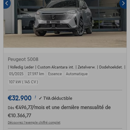
Peugeot 5008
| Volledig Leder | Custom Alcantara int. | Zetelverw. | Dodehoekdet. | Par
05/2025
27.597 km
Essence
Automatique
107 kW ( 145 CV )
€32.900
1
✓
TVA déductible
€496,77
/mois
et une dernière mensualité de
Dès
€10.366,77
Découvrez l’exemple chiffré complet