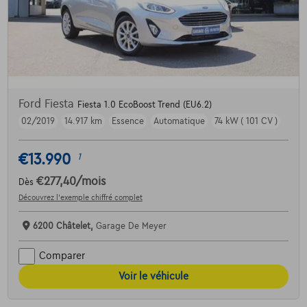
Ford Fiesta
Fiesta 1.0 EcoBoost Trend (EU6.2)
02/2019
14.917 km
Essence
Automatique
74 kW ( 101 CV )
€13.990
1
€277,40
/mois
Dès
Découvrez l’exemple chiffré complet
6200 Châtelet,
Garage De Meyer
Comparer
Voir le véhicule