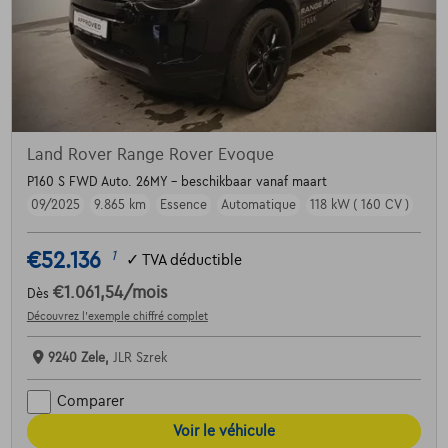
Land Rover Range Rover Evoque
P160 S FWD Auto. 26MY - beschikbaar vanaf maart
09/2025
9.865 km
Essence
Automatique
118 kW ( 160 CV )
€52.136
1
✓
TVA déductible
€1.061,54
/mois
Dès
Découvrez l’exemple chiffré complet
9240 Zele,
JLR Szrek
Comparer
Voir le véhicule