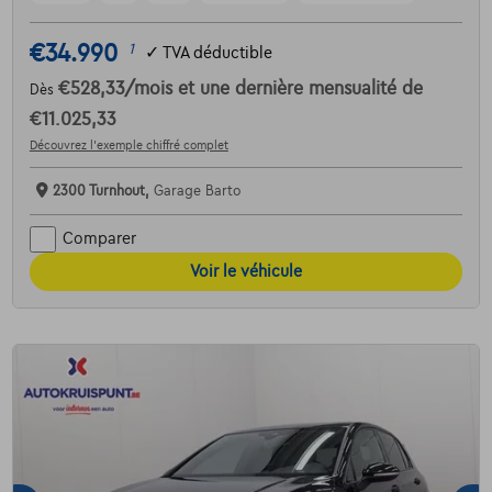
€34.990
1
✓
TVA déductible
€528,33
/mois
et une dernière mensualité de
Dès
€11.025,33
Découvrez l’exemple chiffré complet
2300 Turnhout,
Garage Barto
Comparer
Voir le véhicule