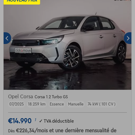
NOUVEAU PRIX
Opel Corsa
Corsa 1.2 Turbo GS
07/2025
18.259 km
Essence
Manuelle
74 kW ( 101 CV )
€14.990
1
✓
TVA déductible
€226,34
/mois
et une dernière mensualité de
Dès