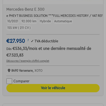
Mercedes-Benz E 300
e PHEV T BUSINESS SOLUTION ***FULL MERCEDES HISTORY / VAT REF
10/2021
92.000 km
Hybride
Automatique
155 kW ( 211 CV )
€27.950
1
✓
TVA déductible
€536,33
/mois
et une dernière mensualité de
Dès
€7.523,83
Découvrez l’exemple chiffré complet
8490 Varsenare,
XOTO
Comparer
Voir le véhicule