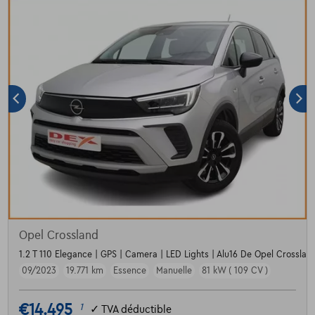
Opel Crossland
1.2 T 110 Elegance | GPS | Camera | LED Lights | Alu16 De Opel Crossland
09/2023
19.771 km
Essence
Manuelle
81 kW ( 109 CV )
€14.495
1
✓
TVA déductible