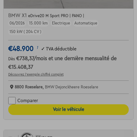
BMW X1
eDrive20 M Sport PRO | PANO |
06/2026
15.000 km
Electrique
Automatique
150 kW ( 204 CV )
€48.900
1
✓
TVA déductible
€738,37
/mois
et une dernière mensualité de
Dès
€15.408,37
Découvrez l’exemple chiffré complet
8800 Roeselare,
BMW Dejonckheere Roeselare
Comparer
Voir le véhicule