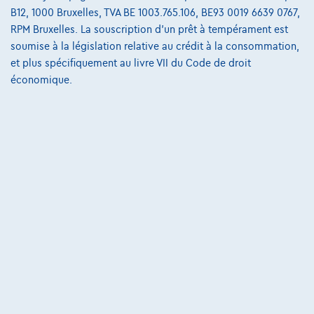
B12, 1000 Bruxelles, TVA BE 1003.765.106, BE93 0019 6639 0767,
223 i x Drive M sport Harman/Kardon panodak dig.airco alu19
RPM Bruxelles. La souscription d'un prêt à tempérament est
01/2023
32.184 km
Essence
Automatique
soumise à la législation relative au crédit à la consommation,
160 kW ( 218 CV )
et plus spécifiquement au livre VII du Code de droit
économique.
€31.900
1
€612,12
/mois
et une dernière mensualité de
Dès
€8.587,12
Découvrez l’exemple chiffré complet
3390 Tielt-Winge,
AUTOKRUISPUNT
Comparer
Voir le véhicule