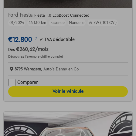
Ford Fiesta
Fiesta 1.0 EcoBoost Connected
01/2024
44.130 km
Essence
Manuelle
74 kW ( 101 CV )
€12.800
1
✓
TVA déductible
€260,62
/mois
Dès
Découvrez l’exemple chiffré complet
8793 Waregem,
Auto's Danny en Co
Comparer
Voir le véhicule