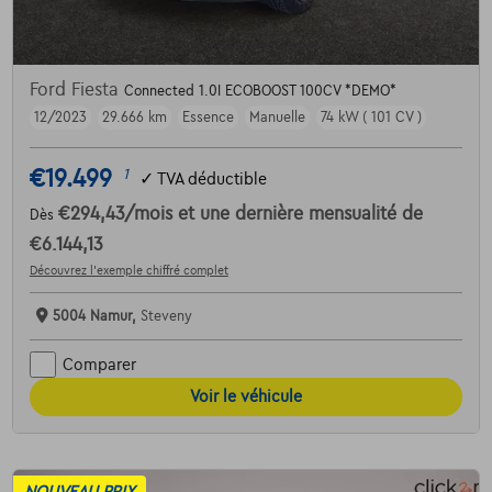
Ford Fiesta
Connected 1.0I ECOBOOST 100CV *DEMO*
12/2023
29.666 km
Essence
Manuelle
74 kW ( 101 CV )
€19.499
1
✓
TVA déductible
€294,43
/mois
et une dernière mensualité de
Dès
€6.144,13
Découvrez l’exemple chiffré complet
5004 Namur,
Steveny
Comparer
Voir le véhicule