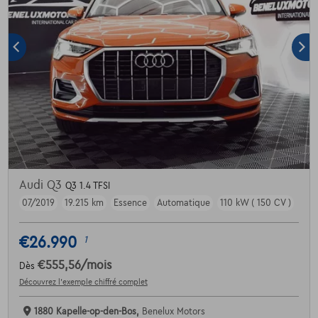
Audi Q3
Q3 1.4 TFSI
07/2019
19.215 km
Essence
Automatique
110 kW ( 150 CV )
€26.990
1
€555,56
/mois
Dès
Découvrez l’exemple chiffré complet
1880 Kapelle-op-den-Bos,
Benelux Motors