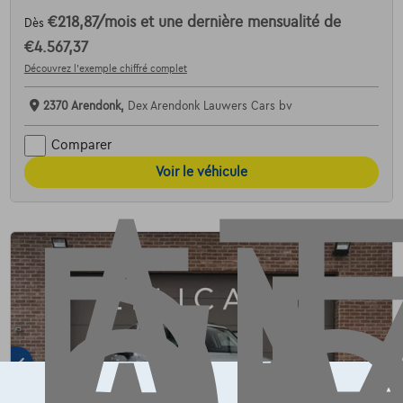
€218,87
/mois
et une dernière mensualité de
Dès
AT
€4.567,37
Découvrez l’exemple chiffré complet
2370 Arendonk,
Dex Arendonk Lauwers Cars bv
Comparer
Voir le véhicule