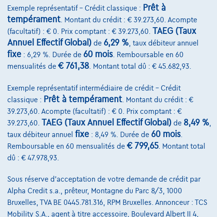
Prêt à
Exemple représentatif – Crédit classique :
tempérament
. Montant du crédit : € 39.273,60. Acompte
TAEG (Taux
(facultatif) : € 0. Prix comptant : € 39.273,60.
Annuel Effectif Global)
6,29 %
de
, taux débiteur annuel
fixe
60 mois
: 6,29 %. Durée de
. Remboursable en 60
€ 761,38
mensualités de
. Montant total dû : € 45.682,93.
Exemple représentatif intermédiaire de crédit – Crédit
Toyota Proace
Prêt à tempérament
classique :
. Montant du crédit : €
3-ZITPLAATSEN*GEHEEL-DIGITAAL-DASHBOARD*APPLE-CARPLAY*PARKE
39.273,60. Acompte (facultatif) : € 0. Prix comptant : €
09/2024
26.477 km
Diesel
Manuelle
88 kW ( 120 CV )
TAEG (Taux Annuel Effectif Global)
8,49 %
39.273,60.
de
,
fixe
60 mois
taux débiteur annuel
: 8,49 %. Durée de
.
€24.950
€ 799,65
1
Remboursable en 60 mensualités de
. Montant total
✓
TVA déductible
dû : € 47.978,93.
€376,73
/mois
et une dernière mensualité de
Dès
€7.861,73
Sous réserve d'acceptation de votre demande de crédit par
Découvrez l’exemple chiffré complet
Alpha Credit s.a., prêteur, Montagne du Parc 8/3, 1000
Bruxelles, TVA BE 0445.781.316, RPM Bruxelles. Annonceur : TCS
9340 Wanzele,
Garage Thomas Uyttendaele
Mobility S.A., agent à titre accessoire, Boulevard Albert II 4,