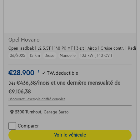
Opel Movano
Open laadbak | L2 3.5T | 140 PK MT | 3-zit | Airco | Cruise contr. | Radio |
06/2025
15 km
Diesel
Manuelle
103 kW ( 140 CV )
€28.900
1
✓
TVA déductible
€436,38
/mois
et une dernière mensualité de
Dès
€9.106,38
Découvrez l’exemple chiffré complet
2300 Turnhout,
Garage Barto
Comparer
Voir le véhicule