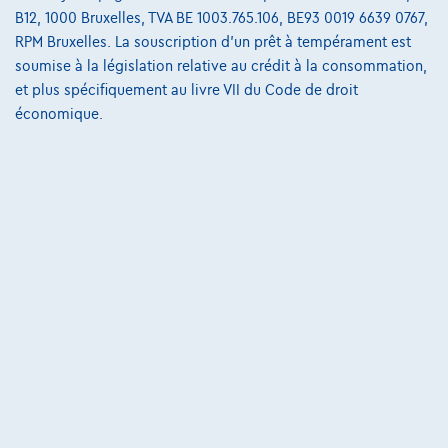
B12, 1000 Bruxelles, TVA BE 1003.765.106, BE93 0019 6639 0767,
Comparer
RPM Bruxelles. La souscription d'un prêt à tempérament est
Voir le véhicule
soumise à la législation relative au crédit à la consommation,
et plus spécifiquement au livre VII du Code de droit
économique.