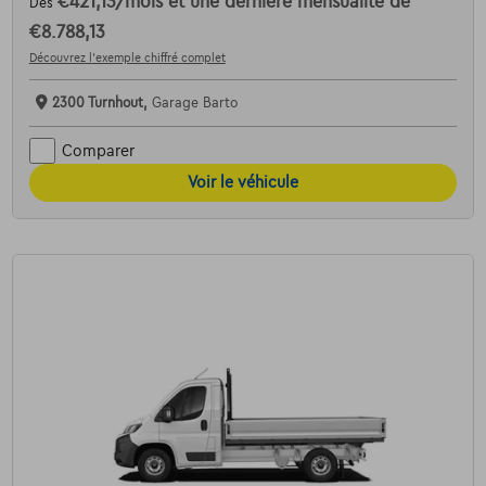
€421,13
/mois
et une dernière mensualité de
Dès
€8.788,13
Découvrez l’exemple chiffré complet
2300 Turnhout,
Garage Barto
Comparer
Voir le véhicule