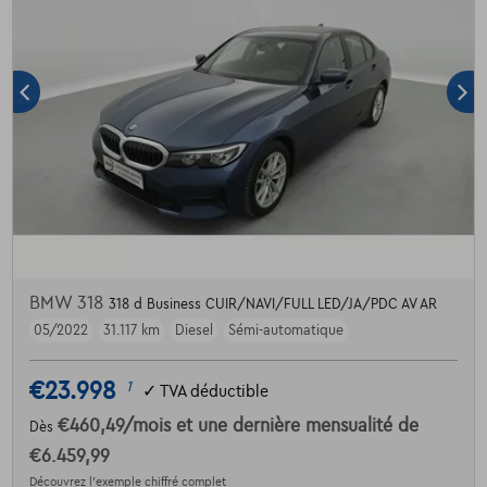
BMW 318
318 d Business CUIR/NAVI/FULL LED/JA/PDC AV AR
05/2022
31.117 km
Diesel
Sémi-automatique
€23.998
1
✓
TVA déductible
€460,49
/mois
et une dernière mensualité de
Dès
€6.459,99
Découvrez l’exemple chiffré complet