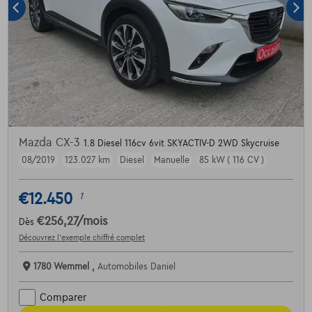
Mazda CX-3
1.8 Diesel 116cv 6vit SKYACTIV-D 2WD Skycruise
08/2019
123.027 km
Diesel
Manuelle
85 kW ( 116 CV )
€12.450
1
€256,27
/mois
Dès
Découvrez l’exemple chiffré complet
1780 Wemmel ,
Automobiles Daniel
Comparer