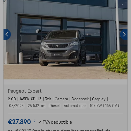
Peugeot Expert
2.0D | 145PK AT | L3 | 3zit | Camera | Dodehoek | Carplay |...
08/2023
25.532 km
Diesel
Automatique
107 kW ( 145 CV )
€27.890
1
✓
TVA déductible