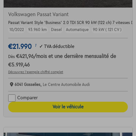
Volkswagen Passat Variant
Passat Variant Style 'Business' 2.0 TDI SCR 90 kW (122 ch) 7 vitesses D
10/2022
93.960 km
Diesel
Automatique
90 kW ( 121 CV )
€21.990
1
✓
TVA déductible
€421,96
/mois
et une dernière mensualité de
Dès
€5.919,46
Découvrez l’exemple chiffré complet
6041 Gosselies,
Le Centre Automobile Audi
Comparer
Voir le véhicule