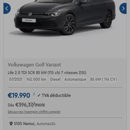
Volkswagen Golf Variant
Life 2.0 TDI SCR 85 kW (115 ch) 7 vitesses DSG
07/2021
142.000 km
Diesel
Automatique
85 kW ( 114 CV )
€19.990
1
✓
TVA déductible
€396,37
/mois
Dès
Découvrez l’exemple chiffré complet
5100 Namur,
Automaz24