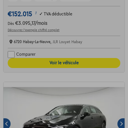
€152.015
1
✓
TVA déductible
€3.095,17
/mois
Dès
Découvrez l’exemple chiffré complet
6720 Habay-La-Neuve,
JLR Louyet Habay
Comparer
Voir le véhicule