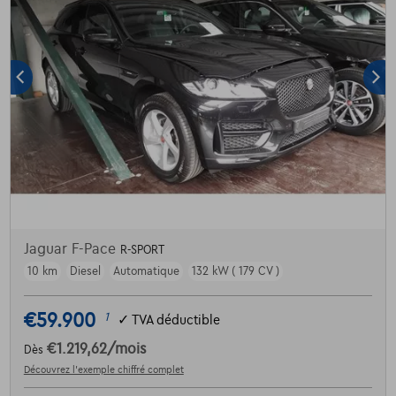
Jaguar F-Pace
R-SPORT
10 km
Diesel
Automatique
132 kW ( 179 CV )
€59.900
1
✓
TVA déductible
€1.219,62
/mois
Dès
Découvrez l’exemple chiffré complet