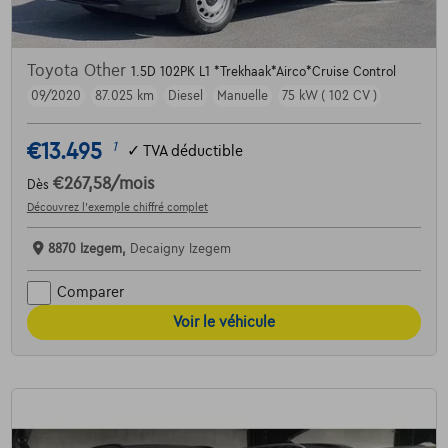
Toyota Other
1.5D 102PK L1 *Trekhaak*Airco*Cruise Control
09/2020
87.025 km
Diesel
Manuelle
75 kW ( 102 CV )
€13.495
1
✓
TVA déductible
€267,58
/mois
Dès
Découvrez l’exemple chiffré complet
8870 Izegem,
Decaigny Izegem
Comparer
Voir le véhicule