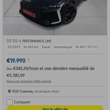
DS DS 4
PERFORMANCE LINE
02/2023
94.832 km
Diesel
Automatique
96 kW ( 131 CV )
€19.990
1
€383,59
/mois
et une dernière mensualité de
Dès
€5.381,09
Découvrez l’exemple chiffré complet
7033 Cuesmes,
Gvotreauto Mons
Comparer
Voir le véhicule