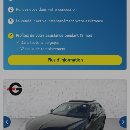
2
Rendez-vous dans votre concession
3
Le vendeur active instantanément votre assistance
✓
Profitez de votre assistance pendant 12 mois
✓
Dans toute la Belgique
✓
Véhicule de remplacement
Plus d’information