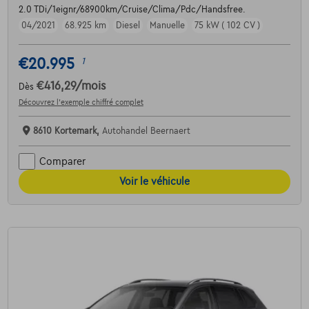
2.0 TDi/1eignr/68900km/Cruise/Clima/Pdc/Handsfree.
04/2021
68.925 km
Diesel
Manuelle
75 kW ( 102 CV )
€20.995
1
€416,29
/mois
Dès
Découvrez l’exemple chiffré complet
8610 Kortemark,
Autohandel Beernaert
Comparer
Voir le véhicule