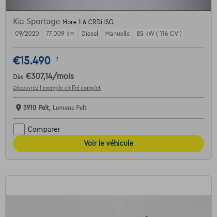
Kia Sportage
More 1.6 CRDi ISG
09/2020
77.009 km
Diesel
Manuelle
85 kW ( 116 CV )
€15.490
1
€307,14
/mois
Dès
Découvrez l’exemple chiffré complet
3910 Pelt,
Lumens Pelt
Comparer
Voir le véhicule