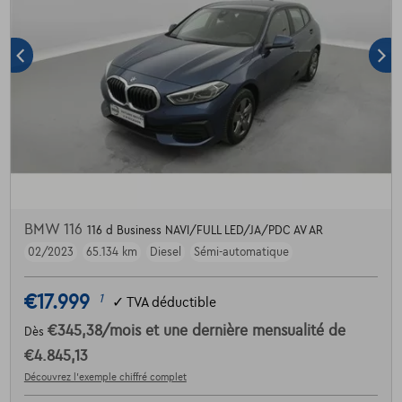
BMW 116
116 d Business NAVI/FULL LED/JA/PDC AV AR
02/2023
65.134 km
Diesel
Sémi-automatique
€17.999
1
✓
TVA déductible
€345,38
/mois
et une dernière mensualité de
Dès
€4.845,13
Découvrez l’exemple chiffré complet