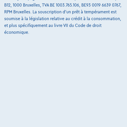
B12, 1000 Bruxelles, TVA BE 1003.765.106, BE93 0019 6639 0767,
€536,11
/mois
et une dernière mensualité de
Dès
RPM Bruxelles. La souscription d'un prêt à tempérament est
€7.408,61
soumise à la législation relative au crédit à la consommation,
Découvrez l’exemple chiffré complet
et plus spécifiquement au livre VII du Code de droit
économique.
Autosphere Center Liège
Comparer
Voir le véhicule