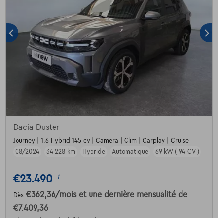
Dacia Duster
Journey | 1.6 Hybrid 145 cv | Camera | Clim | Carplay | Cruise
08/2024
34.228 km
Hybride
Automatique
69 kW ( 94 CV )
€23.490
1
€362,36
/mois
et une dernière mensualité de
Dès
€7.409,36