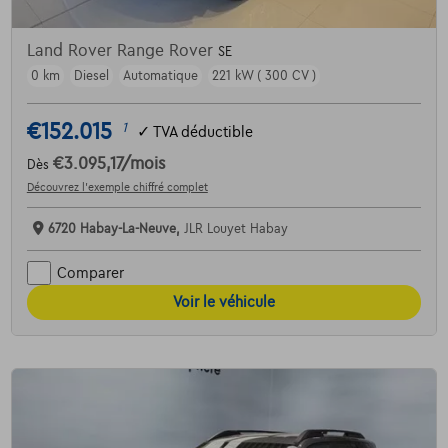
Land Rover Range Rover
SE
0 km
Diesel
Automatique
221 kW ( 300 CV )
€152.015
1
✓
TVA déductible
€3.095,17
/mois
Dès
Découvrez l’exemple chiffré complet
6720 Habay-La-Neuve,
JLR Louyet Habay
Comparer
Voir le véhicule