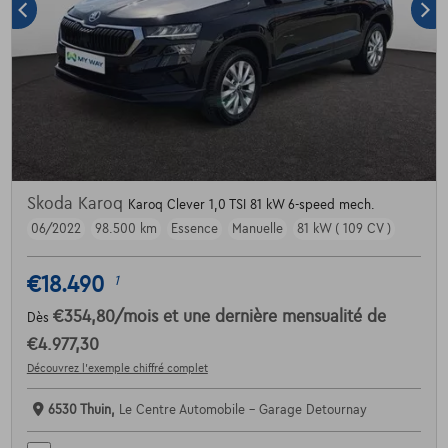
Skoda Karoq
Karoq Clever 1,0 TSI 81 kW 6-speed mech.
06/2022
98.500 km
Essence
Manuelle
81 kW ( 109 CV )
€18.490
1
€354,80
/mois
et une dernière mensualité de
Dès
€4.977,30
Découvrez l’exemple chiffré complet
6530 Thuin,
Le Centre Automobile - Garage Detournay