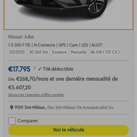
Nissan Juke
1.0 DIG-T 115 | N-Connecta | GPS | Cam | LED | ALU17
03/2025
30.560 km
Essence
Manuelle
84 kW ( 113 CV )
€17.795
1
✓
TVA déductible
€268,70
/mois
et une dernière mensualité de
Dès
€5.607,20
Découvrez l’exemple chiffré complet
9100 Sint-Niklaas,
Dex Sint-Niklaas De Autospecialist bv
Comparer
Voir le véhicule