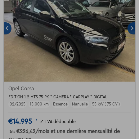
Opel Corsa
EDITION 1.2 MT5 75 PK * CAMERA * CARPLAY * DIGITAL
02/2025
15.000 km
Essence
Manuelle
55 kW ( 75 CV )
€14.995
1
✓
TVA déductible
€226,42
/mois
et une dernière mensualité de
Dès