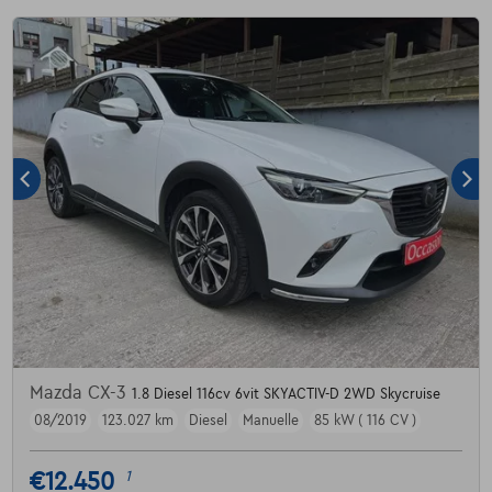
Mazda CX-3
1.8 Diesel 116cv 6vit SKYACTIV-D 2WD Skycruise
08/2019
123.027 km
Diesel
Manuelle
85 kW ( 116 CV )
€12.450
1