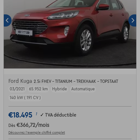
Ford Kuga
2.5i FHEV - TITANIUM - TREKHAAK - TOPSTAAT
03/2021
65.952 km
Hybride
Automatique
140 kW ( 191 CV )
€18.495
1
✓
TVA déductible
€366,72
/mois
Dès
Découvrez l’exemple chiffré complet