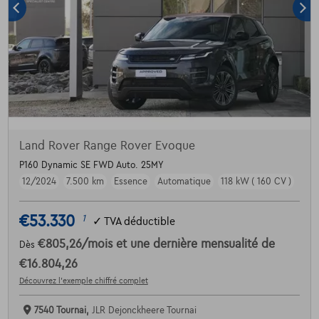
Land Rover Range Rover Evoque
P160 Dynamic SE FWD Auto. 25MY
12/2024
7.500 km
Essence
Automatique
118 kW ( 160 CV )
€53.330
1
✓
TVA déductible
€805,26
/mois
et une dernière mensualité de
Dès
€16.804,26
Découvrez l’exemple chiffré complet
7540 Tournai,
JLR Dejonckheere Tournai