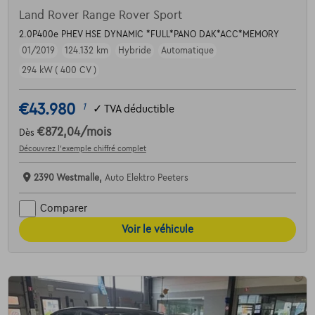
Land Rover Range Rover Sport
2.0P400e PHEV HSE DYNAMIC *FULL*PANO DAK*ACC*MEMORY
01/2019
124.132 km
Hybride
Automatique
294 kW ( 400 CV )
€43.980
1
✓
TVA déductible
€872,04
/mois
Dès
Découvrez l’exemple chiffré complet
2390 Westmalle,
Auto Elektro Peeters
Comparer
Voir le véhicule