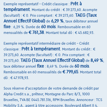
Prêt à
Exemple représentatif – Crédit classique :
tempérament
. Montant du crédit : € 39.273,60. Acompte
TAEG (Taux
(facultatif) : € 0. Prix comptant : € 39.273,60.
Annuel Effectif Global)
6,29 %
de
, taux débiteur annuel
fixe
60 mois
: 6,29 %. Durée de
. Remboursable en 60
€ 761,38
mensualités de
. Montant total dû : € 45.682,93.
Exemple représentatif intermédiaire de crédit – Crédit
Prêt à tempérament
classique :
. Montant du crédit : €
39.273,60. Acompte (facultatif) : € 0. Prix comptant : €
TAEG (Taux Annuel Effectif Global)
8,49 %
39.273,60.
de
,
fixe
60 mois
taux débiteur annuel
: 8,49 %. Durée de
.
€ 799,65
Remboursable en 60 mensualités de
. Montant total
Volkswagen Golf
dû : € 47.978,93.
R-Line | 1.5 TSI 150cv | Carplay | Caméra | GPS | Led Matrix
07/2023
43.688 km
Essence
Automatique
Sous réserve d'acceptation de votre demande de crédit par
110 kW ( 150 CV )
Alpha Credit s.a., prêteur, Montagne du Parc 8/3, 1000
Bruxelles, TVA BE 0445.781.316, RPM Bruxelles. Annonceur : TCS
€27.490
1
Mobility S.A., agent à titre accessoire, Boulevard Albert II 4,