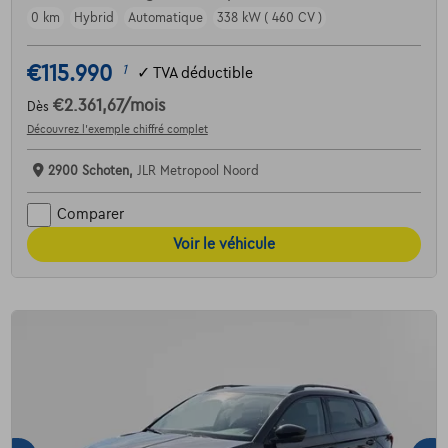
0 km
Hybrid
Automatique
338 kW ( 460 CV )
€115.990
1
✓
TVA déductible
€2.361,67
/mois
Dès
Découvrez l’exemple chiffré complet
2900 Schoten,
JLR Metropool Noord
Comparer
Voir le véhicule