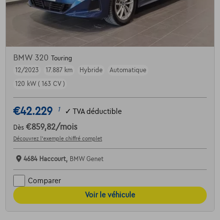
BMW 320
Touring
12/2023
17.887 km
Hybride
Automatique
120 kW ( 163 CV )
€42.229
1
✓
TVA déductible
€859,82
/mois
Dès
Découvrez l’exemple chiffré complet
4684 Haccourt,
BMW Genet
Comparer
Voir le véhicule