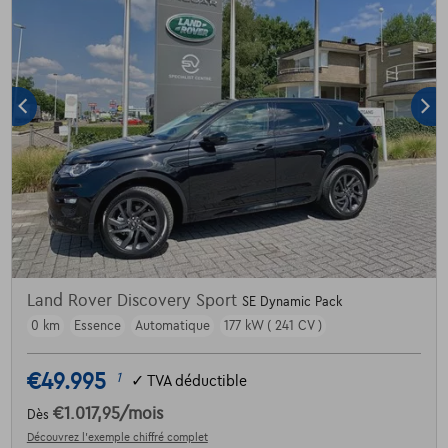
Land Rover Discovery Sport
SE Dynamic Pack
0 km
Essence
Automatique
177 kW ( 241 CV )
€49.995
1
✓
TVA déductible
€1.017,95
/mois
Dès
Découvrez l’exemple chiffré complet