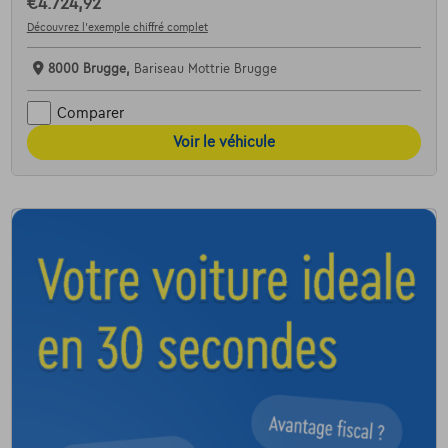
€4.724,92
Découvrez l’exemple chiffré complet
8000 Brugge,
Bariseau Mottrie Brugge
Comparer
Voir le véhicule