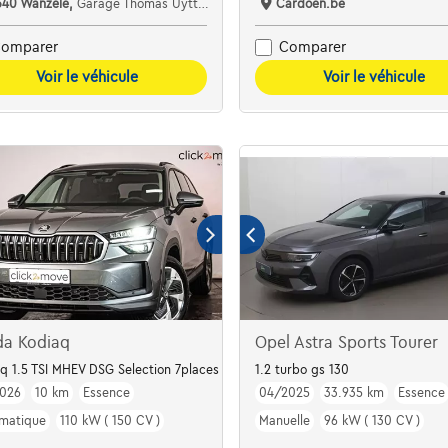
340 Wanzele,
Garage Thomas Uyttendaele
Cardoen.be
omparer
Comparer
Voir le véhicule
Voir le véhicule
da Kodiaq
Opel Astra Sports Tourer
 | Attelage |
q 1.5 TSI MHEV DSG Selection 7places Incl. Matrix LED - JA 18" Mazano - Win
1.2 turbo gs 130
026
10 km
Essence
04/2025
33.935 km
Essence
matique
110 kW ( 150 CV )
Manuelle
96 kW ( 130 CV )