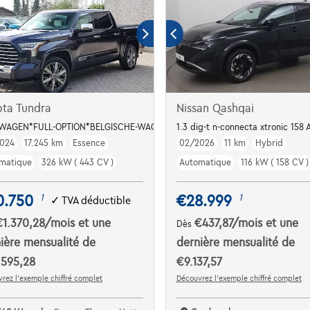
ta Tundra
Nissan Qashqai
WAGEN*FULL-OPTION*BELGISCHE-WAGEN*PANORAMI-DAK
1.3 dig-t n-connecta xtronic 158 
024
17.245 km
Essence
02/2026
11 km
Hybrid
matique
326 kW ( 443 CV )
Automatique
116 kW ( 158 CV )
0.750
€28.999
1
1
✓
TVA déductible
€1.370,28
/mois
et une
€437,87
/mois
et une
Dès
ière mensualité de
dernière mensualité de
.595,28
€9.137,57
rez l’exemple chiffré complet
Découvrez l’exemple chiffré complet