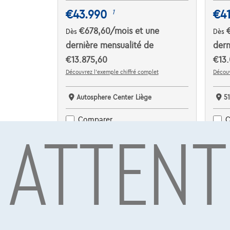
€43.990
€4
1
€678,60
/mois
et une
Dès
Dès
dernière mensualité de
dern
€13.875,60
€13.
Découvrez l’exemple chiffré complet
Découv
Autosphere Center Liège
5
ATTENT
Comparer
C
Voir le véhicule