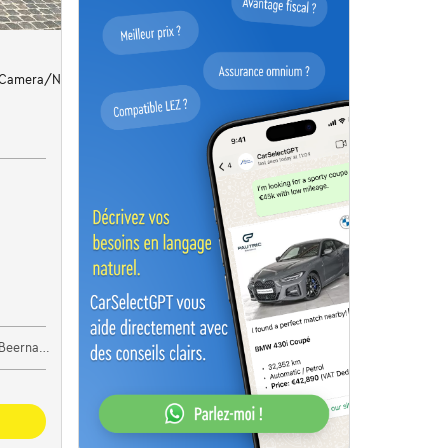
/Camera/Navi/Cruise/Clima/Led...
ernaert