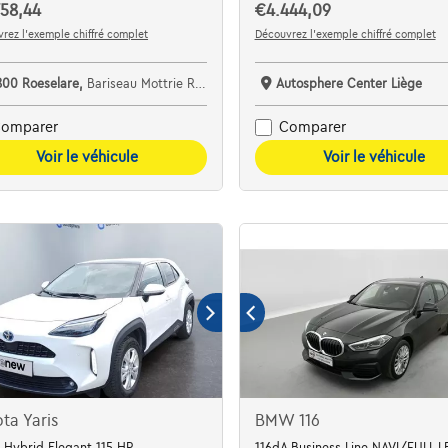
58,44
€4.444,09
rez l’exemple chiffré complet
Découvrez l’exemple chiffré complet
800 Roeselare,
Bariseau Mottrie Roeselare Noord
Autosphere Center Liège
omparer
Comparer
Voir le véhicule
Voir le véhicule
ta Yaris
BMW 116
 Hybrid Elegant 115 HP
116dA Business Line NAVI/FULL 