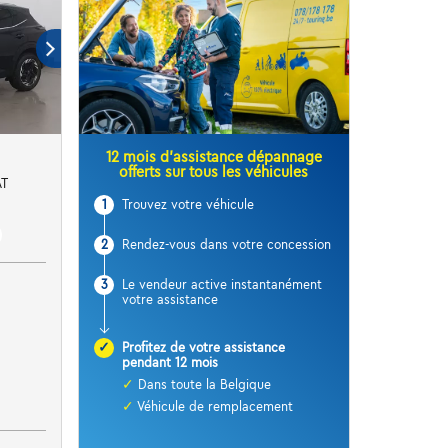
12 mois d’assistance dépannage
offerts sur tous les véhicules
AT
1
Trouvez votre véhicule
2
Rendez-vous dans votre concession
3
Le vendeur active instantanément
votre assistance
✓
Profitez de votre assistance
pendant 12 mois
✓
Dans toute la Belgique
✓
Véhicule de remplacement