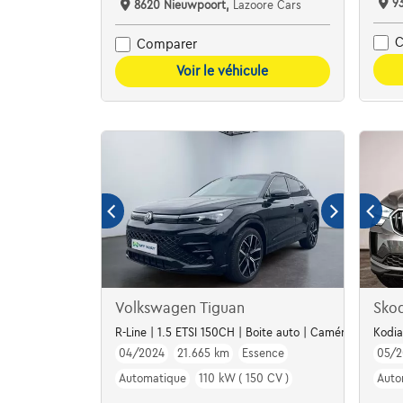
9
8620 Nieuwpoort,
Lazoore Cars
C
Comparer
Voir le véhicule
Volkswagen Tiguan
Sko
R-Line | 1.5 ETSI 150CH | Boite auto | Caméra | Carplay
Kodia
04/2024
21.665 km
Essence
05/2
Automatique
110 kW ( 150 CV )
Auto