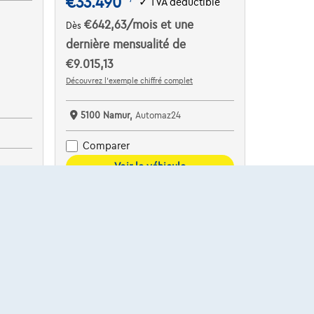
€33.490
✓
TVA déductible
€642,63
/mois
et une
Dès
dernière mensualité de
€9.015,13
Découvrez l’exemple chiffré complet
5100 Namur,
Automaz24
Comparer
Voir le véhicule