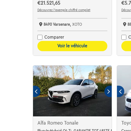
€21.521,65
€5.7
Découvrez l’exemple chiffré complet
Découv
8490 Varsenare,
XOTO
8
Comparer
C
Voir le véhicule
Alfa Romeo Tonale
Toyo
Plug-In-Hybrid Q4 Ti, GARANTIE TOT 48STE MAAND
Cross