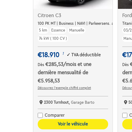
Citroen C3
Ford
100 PK MT | Business | NAVI | Parkeersens. a | Airco | Ap
Titan
5 km
Essence
Manuelle
03/2
74 kW ( 100 CV )
Manu
€18.910
€17
1
✓
TVA déductible
€285,53
/mois
et une
Dès
Dès
dernière mensualité de
dern
€5.958,53
€5.6
Découvrez l’exemple chiffré complet
Découv
2300 Turnhout,
Garage Barto
5
Comparer
C
Voir le véhicule