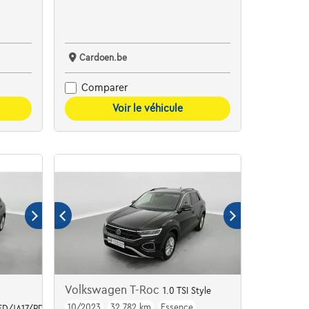
Cardoen.be
Comparer
Voir le véhicule
Volkswagen T-Roc
1.0 TSI Style
10/2023
32.782 km
Essence
LED/JA17/PDC AV AR