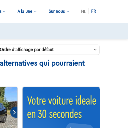
s
A la une
Sur nous
NL
FR
lternatives qui pourraient