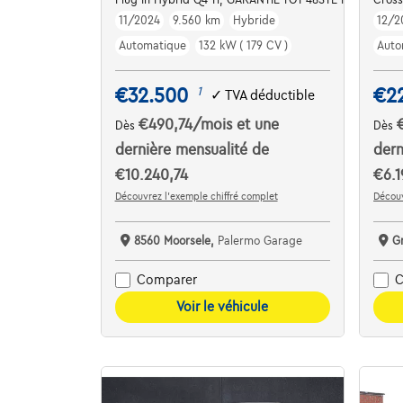
11/2024
9.560 km
Hybride
12/2
Automatique
132 kW ( 179 CV )
Auto
€32.500
€2
1
✓
TVA déductible
€490,74
/mois
et une
Dès
Dès
dernière mensualité de
dern
€10.240,74
€6.1
Découvrez l’exemple chiffré complet
Découv
8560 Moorsele,
Palermo Garage
G
Comparer
C
Voir le véhicule