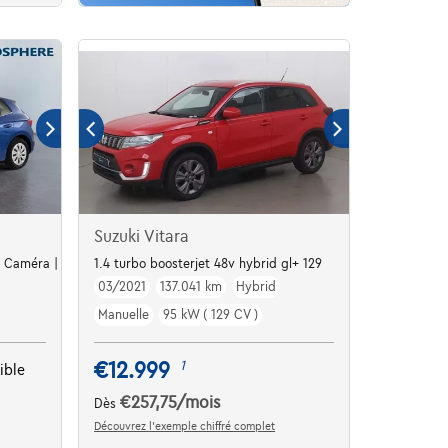
Suzuki Vitara
 | Caméra | Capteurs Ar | Clim auto
1.4 turbo boosterjet 48v hybrid gl+ 129
03/2021
137.041 km
Hybrid
Manuelle
95 kW ( 129 CV )
€12.999
1
ible
€257,75
/mois
Dès
Découvrez l’exemple chiffré complet