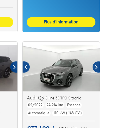
Plus d’information
Audi Q3
S line 35 TFSI S tronic
02/2022
24.214 km
Essence
ter Pack - Privacy G
Automatique
110 kW ( 148 CV )
1