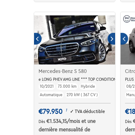
Mercedes-Benz S 580
Citr
e LONG PHEV AMG LINE *** TOP CONDITION ***
PLUS
10/2021
73.000 km
Hybride
08/2
Automatique
270 kW ( 367 CV )
Manu
€79.950
€18
1
✓
TVA déductible
€1.534,15
/mois
et une
Dès
Dès
dernière mensualité de
dern