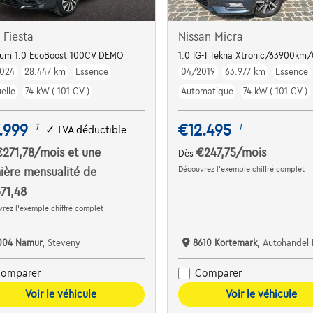
 Fiesta
Nissan Micra
ple Carplay | Cruise contr. | ...
ium 1.0 EcoBoost 100CV DEMO
1.0 IG-T Tekna Xtronic/63900km
024
28.447 km
Essence
04/2019
63.977 km
Essence
elle
74 kW ( 101 CV )
Automatique
74 kW ( 101 CV )
.999
€12.495
1
1
✓
TVA déductible
€271,78
/mois
et une
€247,75
/mois
Dès
Découvrez l’exemple chiffré complet
ière mensualité de
71,48
rez l’exemple chiffré complet
004 Namur,
Steveny
8610 Kortemark,
Autohandel Be
omparer
Comparer
Voir le véhicule
Voir le véhicule