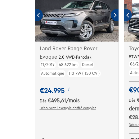
Land Rover Range Rover
Toyo
Evoque
BTW-
2.0 4WD-Panodak
06/2
11/2019
48.622 km
Diesel
Auto
Automatique
110 kW ( 150 CV )
€9
€24.995
1
€495,61
/mois
Dès
Dès
Découvrez l’exemple chiffré complet
dern
€28
Découv