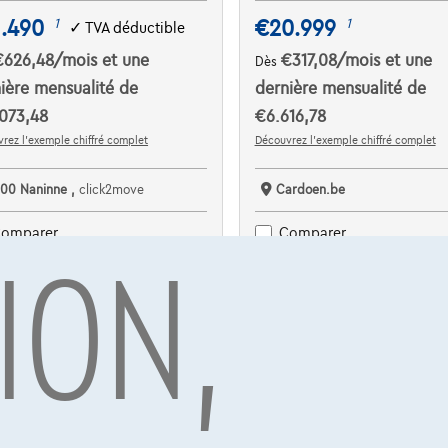
1.490
€20.999
1
1
✓
TVA déductible
€626,48
/mois
et une
€317,08
/mois
et une
Dès
ière mensualité de
dernière mensualité de
073,48
€6.616,78
rez l’exemple chiffré complet
Découvrez l’exemple chiffré complet
100 Naninne ,
click2move
Cardoen.be
ION,
omparer
Comparer
Voir le véhicule
Voir le véhicule