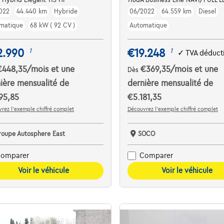
022
44.440 km
Hybride
06/2022
64.559 km
Diesel
matique
68 kW ( 92 CV )
Automatique
2.990
€19.248
1
1
✓
TVA déduct
€448,35
/mois
et une
€369,35
/mois
et une
Dès
ière mensualité de
dernière mensualité de
95,85
€5.181,35
rez l’exemple chiffré complet
Découvrez l’exemple chiffré complet
roupe Autosphere East
SOCO
omparer
Comparer
Voir le véhicule
Voir le véhicule