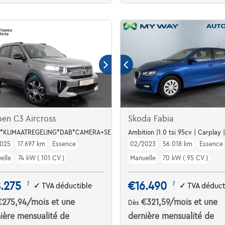
oen C3 Aircross
Skoda Fabia
 *KLIMAATREGELING*DAB*CAMERA+SENSOREN*CRUISE CONTROL*
Ambition |1.0 tsi 95cv | Carplay
025
17.697 km
Essence
02/2023
56.018 km
Essence
elle
74 kW ( 101 CV )
Manuelle
70 kW ( 95 CV )
.275
€16.490
1
1
✓
TVA déductible
✓
TVA déduct
€275,94
/mois
et une
€321,59
/mois
et une
Dès
ière mensualité de
dernière mensualité de