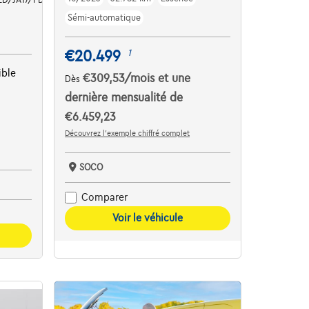
Sémi-automatique
€20.499
1
ible
€309,53
/mois
et une
Dès
dernière mensualité de
€6.459,23
Découvrez l’exemple chiffré complet
SOCO
Comparer
Voir le véhicule