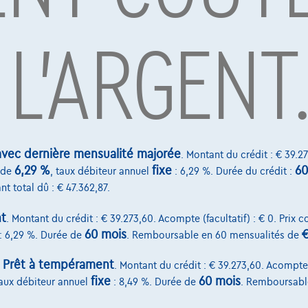
d'une conduite sportive, la BMW X4 Diesel d'occasion répondra à to
uvrez ici à l'avance
BMW i4
,
BMW X1
et
BMW X2
.
 L'ARGENT
par Alpha Credit s.a., prêteur, Montagne du Parc 8/3, 1000 Bruxelles, TVA 
vard Albert II 4, B12, 1000 Brussel, BTW BE 1003.765.106, BE93 0019 6639 076
vec dernière mensualité majorée
. Montant du crédit : € 39.27
6,29 %
fixe
60
de
, taux débiteur annuel
: 6,29 %. Durée du crédit :
nt total dû : € 47.362,87.
t
. Montant du crédit : € 39.273,60. Acompte (facultatif) : € 0. Prix 
60 mois
€
: 6,29 %. Durée de
. Remboursable en 60 mensualités de
Prêt à tempérament
:
. Montant du crédit : € 39.273,60. Acompte (
fixe
60 mois
taux débiteur annuel
: 8,49 %. Durée de
. Remboursabl