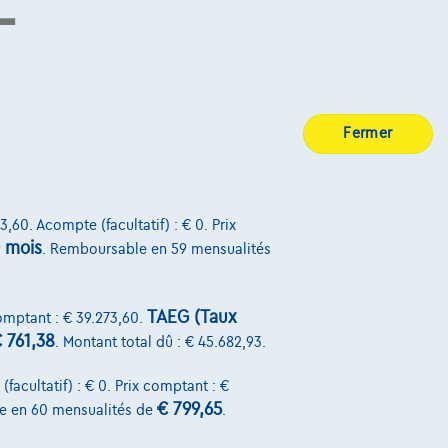
utes vos attentes. Curieux de découvrir d'autres
.
BE 0445.781.316, RPM Bruxelles. Adverteerder: TCS
Fermer
7, RPM Brussel.
Découvrez toute la gamme BMW X4
3,60. Acompte (facultatif) : € 0. Prix
 mois
. Remboursable en 59 mensualités
TAEG (Taux
comptant : € 39.273,60.
 761,38
. Montant total dû : € 45.682,93.
facultatif) : € 0. Prix comptant : €
€ 799,65
e en 60 mensualités de
.