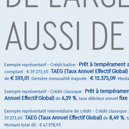
voiture familiale ou simplement envie de profiter 
modèles spécifiques de cette marque ? Alors déco
AUSSI DE
Sous réserve d’acceptation de votre demande de crédit 
Mobility S.A., agent in bijkomstige hoedanigheid, Boule
Voitures les plus populaires
Prêt à tempérament a
Exemple représentatif – Crédit ballon :
TAEG (Taux Annuel Effectif Global)
comptant : € 39.273,60.
€ 593,01
€ 12.375,09
de
. Dernière mensualité majorée :
. Monta
Prêt à tempéramen
Exemple représentatif – Crédit classique :
Annuel Effectif Global)
6,29 %
fixe
de
, taux débiteur annuel
Exemple représentatif intermédiaire de crédit – Crédit classique 
TAEG (Taux Annuel Effectif Global)
8,49 %
39.273,60.
de
, 
Montant total dû : € 47.978,93.