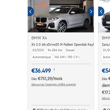
BMW X4
BMW
X4 2.0 dA xDrive20 M Pakket Opendak Keyless LED Ga
2ans/
03/2021
94.836 km
Diesel
01/2
Automatique
140 kW ( 190 CV )
Auto
€36.499
€5
1
€751,29
/mois
Dès
Dès
Découvrez l’exemple chiffré complet
dern
€17.
Découv