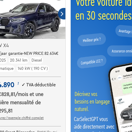
 X4
rantie
jaar garantie-NEW PRICE:82.634€
025
20.341 km
Diesel
matique
140 kW ( 190 CV )
4.890
1
✓
TVA déductible
€828,81
/mois
et une
ière mensualité de
295,81
rez l’exemple chiffré complet