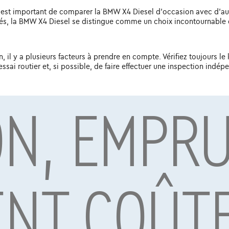
il est important de comparer la BMW X4 Diesel d'occasion avec d'au
ités, la BMW X4 Diesel se distingue comme un choix incontournable 
il y a plusieurs facteurs à prendre en compte. Vérifiez toujours le k
essai routier et, si possible, de faire effectuer une inspection indép
ON, EMPR
onction de facteurs tels que l'âge, le kilométrage, l'équipement et 
es prix plus bas, tandis que les modèles plus récents avec moins d
itives, l'avenir semble prometteur pour la marque. BMW continuera 
est très probable que les futures versions de la BMW X4 Diesel d'
ENT COÛT
ffrant style, performances et confort, alors la BMW X4 Diesel est 
ologie avancée, cette voiture élèvera votre expérience de conduite