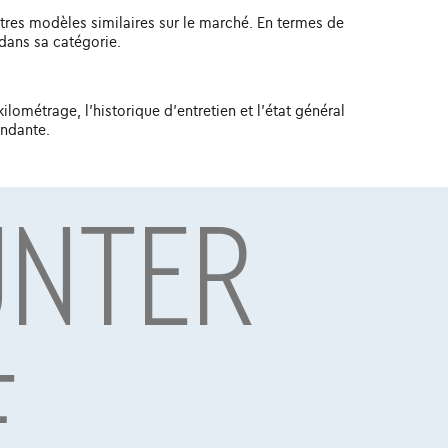
tres modèles similaires sur le marché. En termes de
dans sa catégorie.
ilométrage, l'historique d'entretien et l'état général
endante.
UNTER
l'état général. En général, vous pouvez vous
e kilomètres auront des étiquettes de prix plus
d'innover et de mettre à niveau pour répondre aux
occasion seront encore plus avancées en termes de
E
certainement un modèle à considérer. Avec son design
 à un niveau supérieur. Que vous recherchiez une