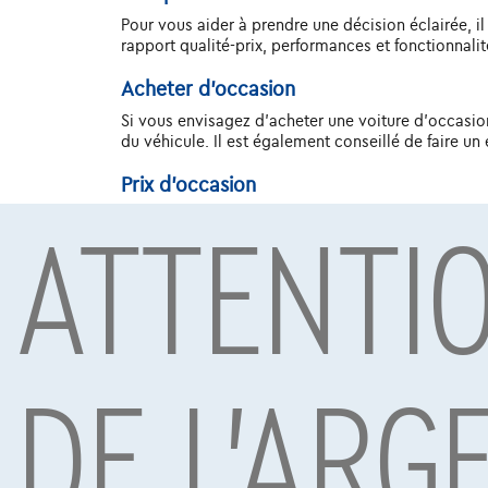
Pour vous aider à prendre une décision éclairée, 
rapport qualité-prix, performances et fonctionnal
Acheter d'occasion
Si vous envisagez d'acheter une voiture d'occasion, 
du véhicule. Il est également conseillé de faire un 
Prix d'occasion
ATTENTI
Les prix des BMW X4 Diesel d'occasion varient en f
attendre à ce que les modèles plus anciens aient d
élevées.
Avenir
Avec sa popularité constante et ses critiques pos
besoins changeants des acheteurs automobiles. Il 
DE L'ARG
technologie, de performances et de sécurité.
Conclusion
Si vous recherchez une voiture d'occasion fiable o
impressionnant, ses moteurs puissants et sa techn