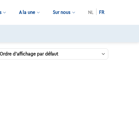
s
A la une
Sur nous
NL
FR