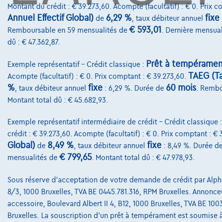
Montant du crédit : € 39.273,60. Acompte (facultatif) : € 0. Prix 
Annuel Effectif Global)
6,29 %
fixe
de
, taux débiteur annuel
€ 593,01
Remboursable en 59 mensualités de
. Dernière mensua
dû : € 47.362,87.
Prêt à tempéramen
Exemple représentatif – Crédit classique :
TAEG (Ta
Acompte (facultatif) : € 0. Prix comptant : € 39.273,60.
%
fixe
60 mois
, taux débiteur annuel
: 6,29 %. Durée de
. Rembo
Montant total dû : € 45.682,93.
Exemple représentatif intermédiaire de crédit – Crédit classique 
crédit : € 39.273,60. Acompte (facultatif) : € 0. Prix comptant : €
Global)
8,49 %
fixe
de
, taux débiteur annuel
: 8,49 %. Durée d
€ 799,65
mensualités de
. Montant total dû : € 47.978,93.
Sous réserve d'acceptation de votre demande de crédit par Alpha
8/3, 1000 Bruxelles, TVA BE 0445.781.316, RPM Bruxelles. Annonceur
accessoire, Boulevard Albert II 4, B12, 1000 Bruxelles, TVA BE 10
Bruxelles. La souscription d'un prêt à tempérament est soumise à l