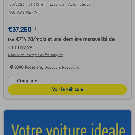
03/2023
51.315 km
Essence
Automatique
135 kW ( 184 CV )
€37.250
1
€714,78
/mois
et une dernière mensualité de
Dès
€10.027,28
Découvrez l’exemple chiffré complet
8800 Roeselare,
Decocars Roeselare
Comparer
Voir le véhicule