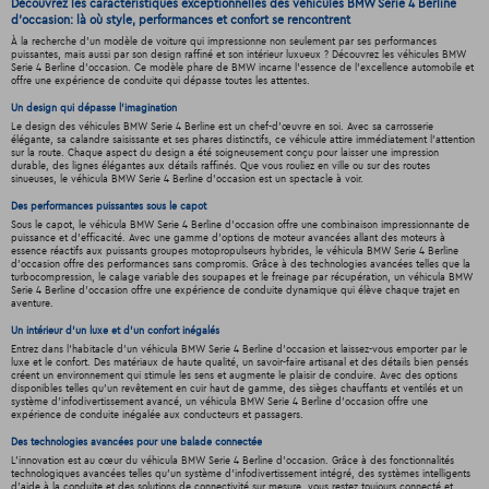
Découvrez les caractéristiques exceptionnelles des véhicules BMW Serie 4 Berline
d'occasion: là où style, performances et confort se rencontrent
À la recherche d'un modèle de voiture qui impressionne non seulement par ses performances
puissantes, mais aussi par son design raffiné et son intérieur luxueux ? Découvrez les véhicules BMW
Serie 4 Berline d'occasion. Ce modèle phare de BMW incarne l'essence de l'excellence automobile et
offre une expérience de conduite qui dépasse toutes les attentes.
Un design qui dépasse l'imagination
Le design des véhicules BMW Serie 4 Berline est un chef-d'œuvre en soi. Avec sa carrosserie
élégante, sa calandre saisissante et ses phares distinctifs, ce véhicule attire immédiatement l'attention
sur la route. Chaque aspect du design a été soigneusement conçu pour laisser une impression
durable, des lignes élégantes aux détails raffinés. Que vous rouliez en ville ou sur des routes
sinueuses, le véhicula BMW Serie 4 Berline d'occasion est un spectacle à voir.
Des performances puissantes sous le capot
Sous le capot, le véhicula BMW Serie 4 Berline d'occasion offre une combinaison impressionnante de
puissance et d'efficacité. Avec une gamme d'options de moteur avancées allant des moteurs à
essence réactifs aux puissants groupes motopropulseurs hybrides, le véhicula BMW Serie 4 Berline
d'occasion offre des performances sans compromis. Grâce à des technologies avancées telles que la
turbocompression, le calage variable des soupapes et le freinage par récupération, un véhicula BMW
Serie 4 Berline d'occasion offre une expérience de conduite dynamique qui élève chaque trajet en
aventure.
Un intérieur d’un luxe et d’un confort inégalés
Entrez dans l'habitacle d'un véhicula BMW Serie 4 Berline d'occasion et laissez-vous emporter par le
luxe et le confort. Des matériaux de haute qualité, un savoir-faire artisanal et des détails bien pensés
créent un environnement qui stimule les sens et augmente le plaisir de conduire. Avec des options
disponibles telles qu'un revêtement en cuir haut de gamme, des sièges chauffants et ventilés et un
système d'infodivertissement avancé, un véhicula BMW Serie 4 Berline d'occasion offre une
expérience de conduite inégalée aux conducteurs et passagers.
Des technologies avancées pour une balade connectée
L'innovation est au cœur du véhicula BMW Serie 4 Berline d'occasion. Grâce à des fonctionnalités
technologiques avancées telles qu'un système d'infodivertissement intégré, des systèmes intelligents
d'aide à la conduite et des solutions de connectivité sur mesure, vous restez toujours connecté et