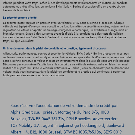
informé pendant votre trajet. Grâce à des développements révolutionnaires en matière de conduite
autonome et d'électrification, un véhicula BMW Serie 4 Berline d'occasion offre un avant-goût de
l'avenir de la mobilité.
La sécurité comme priorité
La sécurité passe toujours en premier avec un véhicula BMW Serie 4 Berline d'occasion. Chaque
véhicule est équipé d'une gamme complète de fonctionnalités de sécurité avancées, notamment un
régulateur de vitesse adaptatif, un freinage d'urgence automatique, un avertisseur d'angle mort et
bien plus encore. Grâce à des systèmes avancés d'aide à la conduite et à des tests de collision
innovants, le véhicula BMW Serie 4 Berline d'occasion vous offre une tranquillité d'esprit à chaque
trajet, où que vous alliez.
Un investissement dans le plaisir de conduite et le prestige, également d'occasion
Alliant style, performances, confort et sécurité, le véhicula BMW Serie 4 Berline d'occasion n'est pas
seulement une voiture : c'est un style de vie. Même en tant que véhicule d'occasion, le véhicula BMW
Serie 4 Berline conserve sa valeur et reste un investissement dans le plaisir de conduire et le prestige.
Découvrez par vous-même l'excitation et le confort de ce véhicule extraordinaire en faisant un essai
routier dès aujourd'hui. Avec le véhicula BMW Serie 4 Berline , vous ne choisissez pas seulement une
voiture, mais vous investissez dans le plaisir de conduire et le prestige qui continuera à porter ses
fruits pendant des années de plaisir de conduire.
Sous réserve d’acceptation de votre demande de crédit par
Alpha Credit s.a., prêteur, Montagne du Parc 8/3, 1000
Bruxelles, TVA BE 0445.781.316, RPM Bruxelles. Adverteerder:
TCS Mobility S.A., agent in bijkomstige hoedanigheid, Boulevard
Albert II 4, B12, 1000 Brussel, BTW BE 1003.765.106, BE93 0019