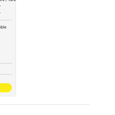
e
)
ible