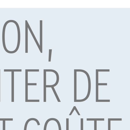
ION,
par Alpha Credit s.a., prêteur, Montagne du Parc 8/3, 1000 Bruxelles, TVA 
vard Albert II 4, B12, 1000 Brussel, BTW BE 1003.765.106, BE93 0019 6639 076
TER DE