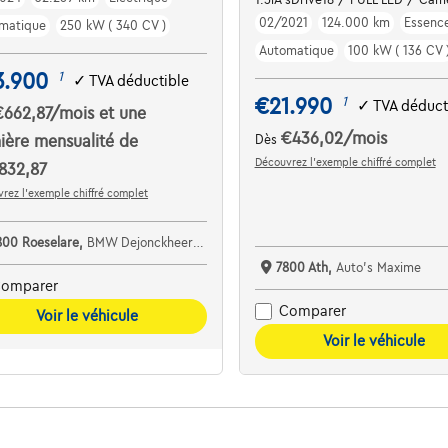
02/2021
124.000 km
Essenc
matique
250 kW ( 340 CV )
Automatique
100 kW ( 136 CV 
3.900
1
✓
TVA déductible
€21.990
1
✓
TVA déduct
€662,87
/mois
et une
€436,02
/mois
ière mensualité de
Dès
Découvrez l’exemple chiffré complet
832,87
rez l’exemple chiffré complet
800 Roeselare,
BMW Dejonckheere Roeselare
7800 Ath,
Auto's Maxime
omparer
Comparer
Voir le véhicule
Voir le véhicule