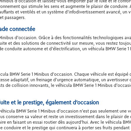
inibus d'occasion et laissez-vous emporter par le luxe et le confort
ironnement qui stimule les sens et augmente le plaisir de conduire. 
ffants et ventilés et un système d'infodivertissement avancé, un v
et passagers.
lade connectée
Minibus d'occasion. Grâce à des fonctionnalités technologiques av
duite et des solutions de connectivité sur mesure, vous restez toujo
 conduite autonome et d'électrification, un véhicula BMW Serie 1 M
hicula BMW Serie 1 Minibus d'occasion. Chaque véhicule est équip
esse adaptatif, un freinage d'urgence automatique, un avertisseur 
ts de collision innovants, le véhicula BMW Serie 1 Minibus d'occasio
duite et le prestige, également d'occasion
e véhicula BMW Serie 1 Minibus d'occasion n'est pas seulement une vo
bus conserve sa valeur et reste un investissement dans le plaisir d
naire en faisant un essai routier dès aujourd'hui. Avec le véhicula B
de conduire et le prestige qui continuera à porter ses fruits pendant