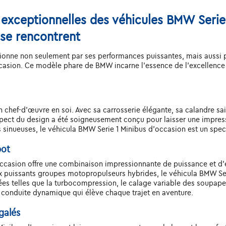
 exceptionnelles des véhicules BMW Serie 
 se rencontrent
onne non seulement par ses performances puissantes, mais aussi par
casion. Ce modèle phare de BMW incarne l'essence de l'excellence 
chef-d'œuvre en soi. Avec sa carrosserie élégante, sa calandre saisi
pect du design a été soigneusement conçu pour laisser une impress
es sinueuses, le véhicula BMW Serie 1 Minibus d'occasion est un spect
pot
'occasion offre une combinaison impressionnante de puissance et d
ux puissants groupes motopropulseurs hybrides, le véhicula BMW Se
s telles que la turbocompression, le calage variable des soupapes
e conduite dynamique qui élève chaque trajet en aventure.
galés