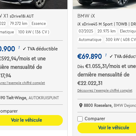
 X1
BMW iX
sDrive18i AUT
022
79.272 km
Essence
 |
iX xDrive45 M Sport | TOWB | DR
07/2025
20.975 km
Electriqu
matique
100 kW ( 136 CV )
Automatique
300 kW ( 408 CV
0.900
1
✓
TVA déductible
€69.890
1
✓
TVA déduct
€592,94
/mois
et une
€1.055,31
/mois
et une
ière mensualité de
Dès
dernière mensualité de
17,94
€22.022,31
rez l’exemple chiffré complet
Découvrez l’exemple chiffré complet
390 Tielt-Winge,
AUTOKRUISPUNT
8800 Roeselare,
BMW Dejonckheere R
omparer
Comparer
Voir le véhicule
Voir le véhicule