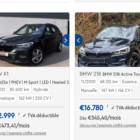
 X1
BMW 218
BMW 218i Active Tou
11/2020
68.122 km
Essence
e25e l PHEV l M-Sport l LED l Heated Steer
021
83.400 km
Hybride
Manuelle
107 kW ( 146 CV )
matique
162 kW ( 220 CV )
€16.780
1
✓
TVA déduct
2.999
1
✓
TVA déductible
€345,40
/mois
Dès
€473,41
/mois
Découvrez l’exemple chiffré complet
rez l’exemple chiffré complet