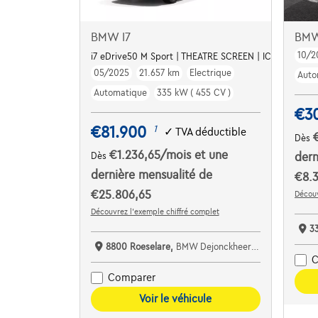
BMW I7
BMW
10/2
i7 eDrive50 M Sport | THEATRE SCREEN | ICONIC GLOW
05/2025
21.657 km
Electrique
Auto
Automatique
335 kW ( 455 CV )
€3
€81.900
1
✓
TVA déductible
Dès
€1.236,65
/mois
et une
Dès
dern
dernière mensualité de
€8.3
€25.806,65
Découv
Découvrez l’exemple chiffré complet
3
8800 Roeselare,
BMW Dejonckheere Roeselare
C
Comparer
Voir le véhicule