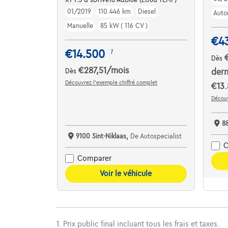
01/2019
110.446 km
Diesel
Auto
Manuelle
85 kW ( 116 CV )
€4
€14.500
1
Dès
€287,51
/mois
Dès
dern
Découvrez l’exemple chiffré complet
€13.
Découv
8
9100 Sint-Niklaas,
De Autospecialist
C
Comparer
Voir le véhicule
1. Prix public final incluant tous les frais et taxes.