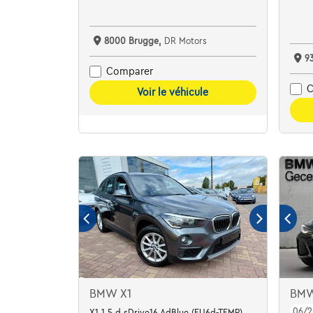
8000 Brugge,
DR Motors
9
Comparer
C
Voir le véhicule
BMW X1
BMW
06/2
X1 1.5 d sDrive16 AdBlue (EU6d-TEMP)