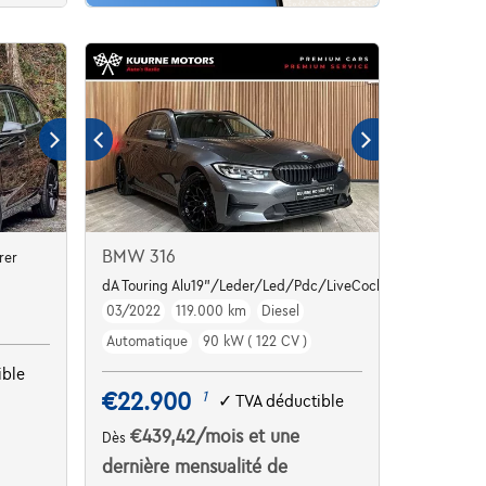
BMW 316
rer
dA Touring Alu19"/Leder/Led/Pdc/LiveCockpit *1j garantie*
03/2022
119.000 km
Diesel
Automatique
90 kW ( 122 CV )
ible
€22.900
1
✓
TVA déductible
€439,42
/mois
et une
Dès
dernière mensualité de