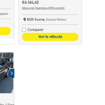
€6.164,42
Découvrez l’exemple chiffré complet
oppen
8520 Kuurne,
Kuurne Motors
Comparer
Voir le véhicule
éra / Garantie /