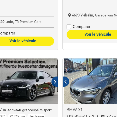
6690 Vielsalm,
Garage van N
340 Lede,
TR Premium Cars
Comparer
omparer
Voir le véhicule
Voir le véhicule
 i4
BMW X1
edrive40 grancoupé m sport
024
32.269 km
Electrique
1.5iA sDrive18 / FULL LED / Cam