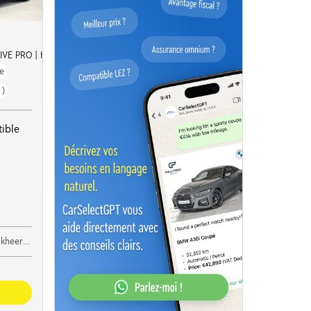
IVE PRO | H&K |
e
 )
ible
oeselare