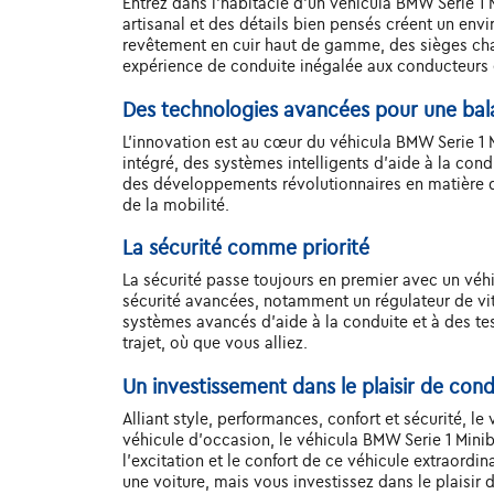
Entrez dans l'habitacle d'un véhicula BMW Serie 1 M
artisanal et des détails bien pensés créent un env
revêtement en cuir haut de gamme, des sièges chau
expérience de conduite inégalée aux conducteurs 
Des technologies avancées pour une ba
L'innovation est au cœur du véhicula BMW Serie 1 
intégré, des systèmes intelligents d'aide à la con
des développements révolutionnaires en matière de
de la mobilité.
La sécurité comme priorité
La sécurité passe toujours en premier avec un vé
sécurité avancées, notamment un régulateur de vit
systèmes avancés d'aide à la conduite et à des tes
trajet, où que vous alliez.
Un investissement dans le plaisir de con
Alliant style, performances, confort et sécurité, l
véhicule d'occasion, le véhicula BMW Serie 1 Mini
l'excitation et le confort de ce véhicule extraordi
une voiture, mais vous investissez dans le plaisir 