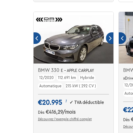
BMW 330
BMW
E - APPLE CARPLAY
12/2020
112.691 km
Hybride
xDriv
12/2
Automatique
215 kW ( 292 CV )
Auto
€20.995
1
✓
TVA déductible
€2
€416,29
/mois
Dès
Découvrez l’exemple chiffré complet
Dès
Découv