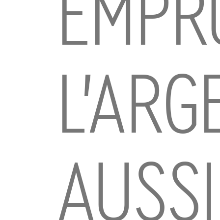
EMPR
L’ARG
AUSSI