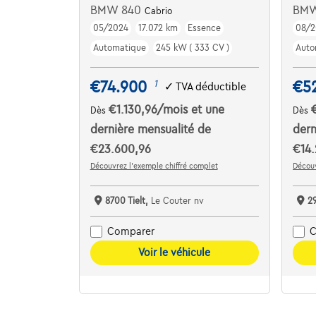
BMW 840
BM
Cabrio
05/2024
17.072 km
Essence
08/2
Automatique
245 kW ( 333 CV )
Auto
€74.900
€5
1
✓
TVA déductible
€1.130,96
/mois
et une
Dès
Dès
dernière mensualité de
dern
€23.600,96
€14
Découvrez l’exemple chiffré complet
Découv
8700 Tielt,
Le Couter nv
2
Comparer
C
Voir le véhicule