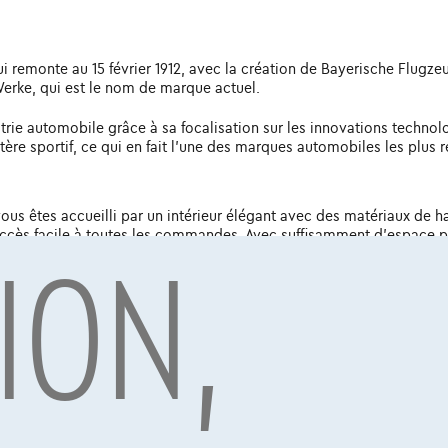
remonte au 15 février 1912, avec la création de Bayerische Flugzeu
erke, qui est le nom de marque actuel.
trie automobile grâce à sa focalisation sur les innovations techno
tère sportif, ce qui en fait l'une des marques automobiles les plus 
s êtes accueilli par un intérieur élégant avec des matériaux de haut
ION,
ccès facile à toutes les commandes. Avec suffisamment d'espace pou
occasion est incontestablement sportive et dynamique. Avec sa car
ent l'attention sur la route. Les différentes options de couleurs de
'options moteur, comprenant des versions essence, diesel et hybrid