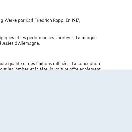
g-Werke par Karl Friedrich Rapp. En 1917,
logiques et les performances sportives. La marque
réussies d'Allemagne.
e qualité et des finitions raffinées. La conception
r les jambes et la tête, la voiture offre également
rosserie profilée, sa calandre prominente et ses
 carrosserie et de jantes disponibles permettent aux
es. Ces moteurs offrent un excellent équilibre entre