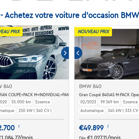
- Achetez votre voiture d'occasion BM
EAU PRIX
NOUVEAU PRIX
 840
BMW 840
GRAN COUPE+PACK M+INDIVIDUAL+PANO+HUD+GARANTIE
Gran Coupé 840iAS M-PACK Ope
2020
55.000 km
Essence
02/2023
99.369 km
Essence
matique
250 kW ( 340 CV )
Automatique
245 kW ( 333 CV 
2.700
€49.899
1
1
€1.084,77
/mois
€1.027,11
/mois
Dès