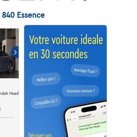
W 840 Essence
ndak Head-up Garantie
)