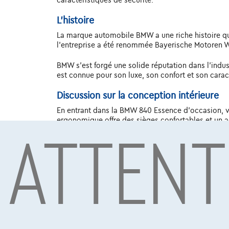
caractéristiques de sécurité.
L'histoire
La marque automobile BMW a une riche histoire qui 
l'entreprise a été renommée Bayerische Motoren W
BMW s'est forgé une solide réputation dans l'indus
est connue pour son luxe, son confort et son carac
Discussion sur la conception intérieure
En entrant dans la BMW 840 Essence d'occasion, vou
ATTENT
ergonomique offre des sièges confortables et un a
de la place pour les passagers et les bagages.
Discussion sur la conception extérieure
La conception extérieure de la BMW 840 Essence d'
phares effilés, la BMW 840 Essence attire certainem
propriétaires d'exprimer leur style personnel.
Options moteur
Les modèles BMW sont livrés avec un large choix d