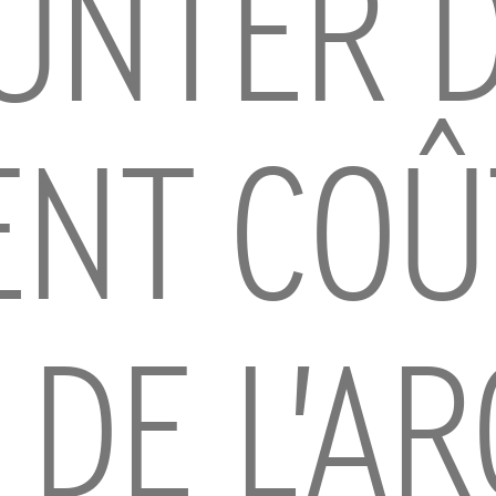
UNTER 
ENT COÛ
 DE L’AR