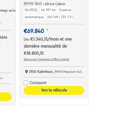
BMW 840
i xDrive Cabrio
04/2022
46.997 km
Essence
tegr actief stuur
Automatique
245 kW ( 333 CV )
)
€69.840
1
ible
€1.340,15
/mois
et une
Dès
e
dernière mensualité de
€18.800,15
Découvrez l’exemple chiffré complet
2920 Kalmthout,
BMW Meeusen Kalmthout
bv
Comparer
Voir le véhicule