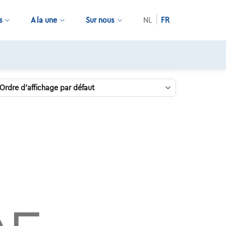
s
A la une
Sur nous
NL
FR