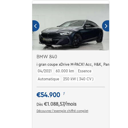
BMW 840
i gran coupe xDrive M-PACK! Acc, H&K, Pano, Laser!
04/2021
60.000 km
Essence
Automatique
250 kW ( 340 CV )
€54.900
1
€1.088,57
/mois
Dès
Découvrez l’exemple chiffré complet