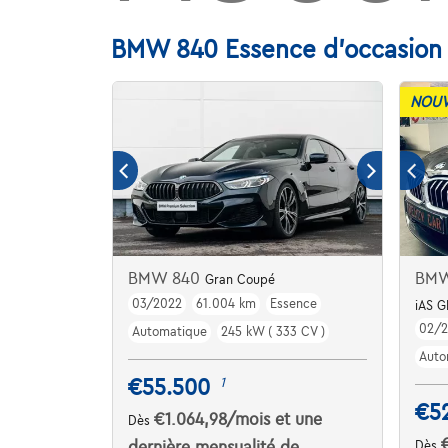
BMW 840 Essence d'occasion 
NOUV
BMW 840
BMW
Gran Coupé
03/2022
61.004 km
Essence
iAS 
02/
Automatique
245 kW ( 333 CV )
Auto
€55.500
1
€5
€1.064,98
/mois
et une
Dès
dernière mensualité de
Dès