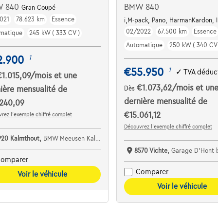
W 840
BMW 840
Gran Coupé
021
78.623 km
Essence
i,M-pack, Pano, HarmanKardon, In
02/2022
67.500 km
Essence
matique
245 kW ( 333 CV )
Automatique
250 kW ( 340 CV 
2.900
1
€55.950
1
✓
TVA déduct
€1.015,09
/mois
et une
€1.073,62
/mois
et un
ière mensualité de
Dès
dernière mensualité de
.240,09
€15.061,12
rez l’exemple chiffré complet
Découvrez l’exemple chiffré complet
920 Kalmthout,
BMW Meeusen Kalmthout
8570 Vichte,
Garage D'Hont 
omparer
Comparer
Voir le véhicule
Voir le véhicule