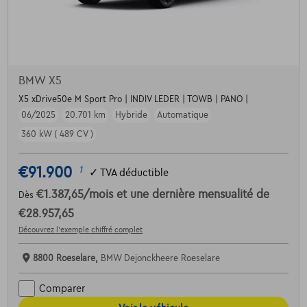
BMW X5
X5 xDrive50e M Sport Pro | INDIV LEDER | TOWB | PANO |
06/2025
20.701 km
Hybride
Automatique
360 kW ( 489 CV )
€91.900
1
✓
TVA déductible
€1.387,65
/mois
et une dernière mensualité de
Dès
€28.957,65
Découvrez l’exemple chiffré complet
8800 Roeselare,
BMW Dejonckheere Roeselare
Comparer