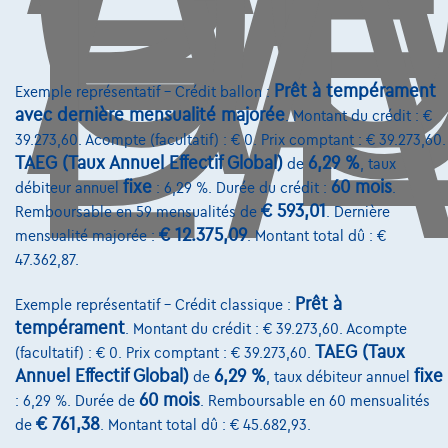
D
L'
155 kW ( 211 CV )
€40.990
1
✓
TVA déductible
€812,76
/mois
Prêt à tempérament
Exemple représentatif – Crédit ballon :
Dès
avec dernière mensualité majorée
Découvrez l’exemple chiffré complet
. Montant du crédit : €
39.273,60. Acompte (facultatif) : € 0. Prix comptant : € 39.273,60.
1000 Brussel,
Irisautocenter
TAEG (Taux Annuel Effectif Global)
6,29 %
de
, taux
fixe
60 mois
débiteur annuel
: 6,29 %. Durée du crédit :
.
Comparer
€ 593,01
Remboursable en 59 mensualités de
. Dernière
Voir le véhicule
€ 12.375,09
mensualité majorée :
. Montant total dû : €
47.362,87.
Prêt à
Exemple représentatif – Crédit classique :
tempérament
. Montant du crédit : € 39.273,60. Acompte
TAEG (Taux
(facultatif) : € 0. Prix comptant : € 39.273,60.
Annuel Effectif Global)
6,29 %
fixe
de
, taux débiteur annuel
60 mois
: 6,29 %. Durée de
. Remboursable en 60 mensualités
€ 761,38
de
. Montant total dû : € 45.682,93.