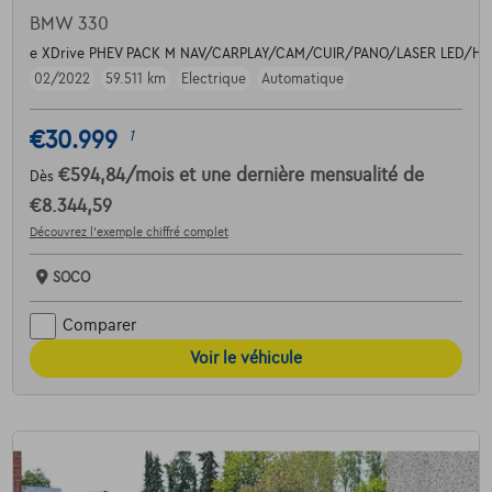
BMW 330
e XDrive PHEV PACK M NAV/CARPLAY/CAM/CUIR/PANO/LASER LED/H
02/2022
59.511 km
Electrique
Automatique
€30.999
1
€594,84
/mois
et une dernière mensualité de
Dès
€8.344,59
Découvrez l’exemple chiffré complet
SOCO
Comparer
Voir le véhicule