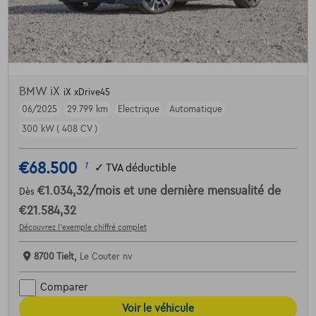
BMW iX
iX xDrive45
06/2025
29.799 km
Electrique
Automatique
300 kW ( 408 CV )
€68.500
1
✓
TVA déductible
€1.034,32
/mois
et une dernière mensualité de
Dès
€21.584,32
Découvrez l’exemple chiffré complet
8700 Tielt,
Le Couter nv
Comparer
Voir le véhicule