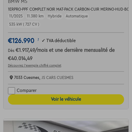
BMW M5
1ERPRO-PPF COMPLET NOIR MAT-PACK CARBON-CUIR MERINO-HUD-BOW
11/2025
11.380 km
Hybride
Automatique
535 kW ( 727 CV )
€126.990
1
✓
TVA déductible
€1.917,49
/mois
et une dernière mensualité de
Dès
€40.014,49
Découvrez l’exemple chiffré complet
7033 Cuesmes,
JS CARS CUESMES
Comparer
Voir le véhicule