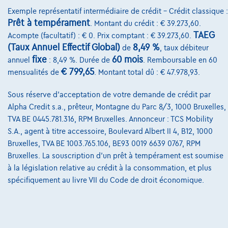
Exemple représentatif intermédiaire de crédit – Crédit classique :
Prêt à tempérament
. Montant du crédit : € 39.273,60.
TAEG
Acompte (facultatif) : € 0. Prix comptant : € 39.273,60.
(Taux Annuel Effectif Global)
8,49 %
de
, taux débiteur
fixe
60 mois
annuel
: 8,49 %. Durée de
. Remboursable en 60
€ 799,65
mensualités de
. Montant total dû : € 47.978,93.
Sous réserve d'acceptation de votre demande de crédit par
BMW 340
i Touring - 2ans/jaar garantie
Alpha Credit s.a., prêteur, Montagne du Parc 8/3, 1000 Bruxelles,
05/2020
98.502 km
Essence
Automatique
TVA BE 0445.781.316, RPM Bruxelles. Annonceur : TCS Mobility
275 kW ( 374 CV )
S.A., agent à titre accessoire, Boulevard Albert II 4, B12, 1000
Bruxelles, TVA BE 1003.765.106, BE93 0019 6639 0767, RPM
€40.890
1
Bruxelles. La souscription d'un prêt à tempérament est soumise
€810,77
/mois
à la législation relative au crédit à la consommation, et plus
Dès
spécifiquement au livre VII du Code de droit économique.
Découvrez l’exemple chiffré complet
1702 Groot-Bijgaarden,
BMW Pautric Groot Bijgaarden
Comparer