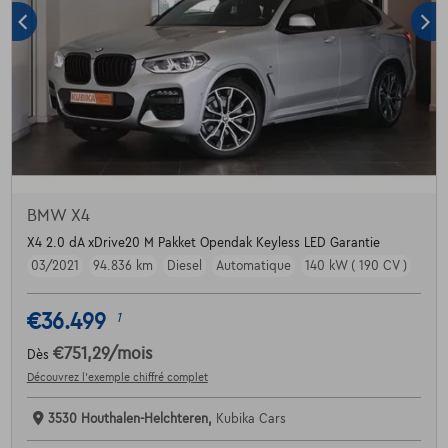
BMW X4
X4 2.0 dA xDrive20 M Pakket Opendak Keyless LED Garantie
03/2021
94.836 km
Diesel
Automatique
140 kW ( 190 CV )
€36.499
1
€751,29
/mois
Dès
Découvrez l’exemple chiffré complet
3530 Houthalen-Helchteren,
Kubika Cars