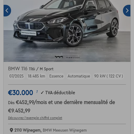
BMW 116
116i / M Sport
07/2025
18.485 km
Essence
Automatique
90 kW ( 122 CV )
€30.000
1
✓
TVA déductible
€452,99
/mois
et une dernière mensualité de
Dès
€9.452,99
Découvrez l’exemple chiffré complet
2110 Wijnegem,
BMW Meeusen Wijnegem