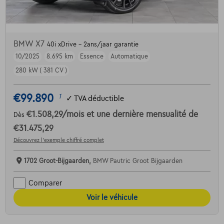
BMW X7
40i xDrive - 2ans/jaar garantie
10/2025
8.695 km
Essence
Automatique
280 kW ( 381 CV )
€99.890
1
✓
TVA déductible
€1.508,29
/mois
et une dernière mensualité de
Dès
€31.475,29
Découvrez l’exemple chiffré complet
1702 Groot-Bijgaarden,
BMW Pautric Groot Bijgaarden
Comparer
Voir le véhicule