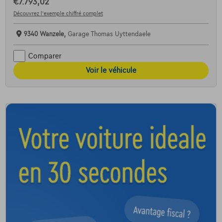
€7.793,02
Découvrez l’exemple chiffré complet
9340 Wanzele,
Garage Thomas Uyttendaele
Comparer
Voir le véhicule