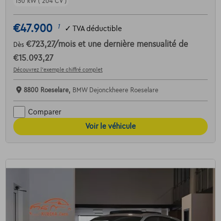
150 kW ( 204 CV )
€47.900
1
✓
TVA déductible
€723,27
/mois
et une dernière mensualité de
Dès
€15.093,27
Découvrez l’exemple chiffré complet
8800 Roeselare,
BMW Dejonckheere Roeselare
Comparer
Voir le véhicule