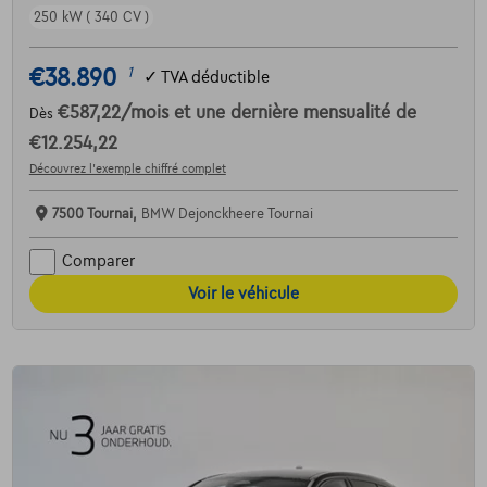
250 kW ( 340 CV )
€38.890
1
✓
TVA déductible
€587,22
/mois
et une dernière mensualité de
Dès
€12.254,22
Découvrez l’exemple chiffré complet
7500 Tournai,
BMW Dejonckheere Tournai
Comparer
Voir le véhicule