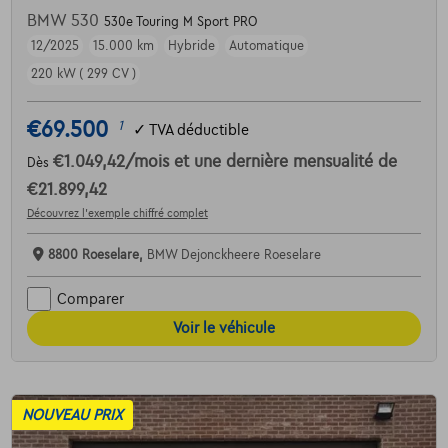
BMW 530
530e Touring M Sport PRO
12/2025
15.000 km
Hybride
Automatique
220 kW ( 299 CV )
€69.500
1
✓
TVA déductible
€1.049,42
/mois
et une dernière mensualité de
Dès
€21.899,42
Découvrez l’exemple chiffré complet
8800 Roeselare,
BMW Dejonckheere Roeselare
Comparer
Voir le véhicule
NOUVEAU PRIX