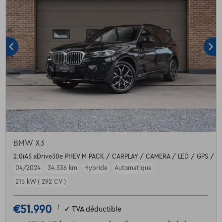
BMW X3
2.0iAS xDrive30e PHEV M PACK / CARPLAY / CAMERA / LED / GPS / D
04/2024
34.336 km
Hybride
Automatique
215 kW ( 292 CV )
€51.990
1
✓
TVA déductible