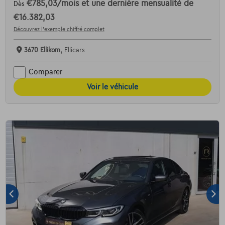
€785,03
/mois
et une dernière mensualité de
Dès
€16.382,03
Découvrez l’exemple chiffré complet
3670 Ellikom,
Ellicars
Comparer
Voir le véhicule