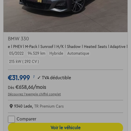
BMW 330
e l PHEV l M-Pack l Sunroof l H/K l Shadow l Heated Seats l Adaptive l 
05/2022
94.529 km
Hybride
Automatique
215 kW ( 292 CV )
€31.999
1
✓
TVA déductible
€658,66
/mois
Dès
Découvrez l’exemple chiffré complet
9340 Lede,
TR Premium Cars
Comparer
Voir le véhicule