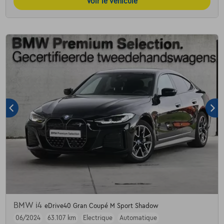
Voir le véhicule
BMW i4
eDrive40 Gran Coupé M Sport Shadow
06/2024
63.107 km
Electrique
Automatique