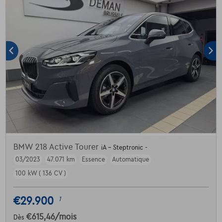
BMW 218 Active Tourer
iA - Steptronic -
03/2023
47.071 km
Essence
Automatique
100 kW ( 136 CV )
€29.900
1
€615,46
/mois
Dès