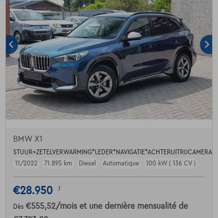
BMW X1
STUUR+ZETELVERWARMING*LEDER*NAVIGATIE*ACHTERUITRIJCAMERA*A
11/2022
71.895 km
Diesel
Automatique
100 kW ( 136 CV )
€28.950
1
€555,52
/mois
et une dernière mensualité de
Dès