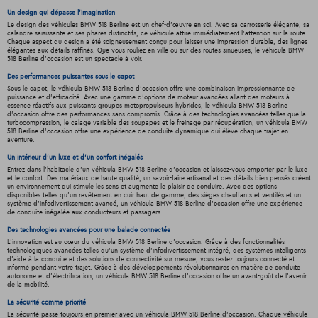
Un design qui dépasse l'imagination
Le design des véhicules BMW 518 Berline est un chef-d'œuvre en soi. Avec sa carrosserie élégante, sa
calandre saisissante et ses phares distinctifs, ce véhicule attire immédiatement l'attention sur la route.
Chaque aspect du design a été soigneusement conçu pour laisser une impression durable, des lignes
élégantes aux détails raffinés. Que vous rouliez en ville ou sur des routes sinueuses, le véhicula BMW
518 Berline d'occasion est un spectacle à voir.
Des performances puissantes sous le capot
Sous le capot, le véhicula BMW 518 Berline d'occasion offre une combinaison impressionnante de
puissance et d'efficacité. Avec une gamme d'options de moteur avancées allant des moteurs à
essence réactifs aux puissants groupes motopropulseurs hybrides, le véhicula BMW 518 Berline
d'occasion offre des performances sans compromis. Grâce à des technologies avancées telles que la
turbocompression, le calage variable des soupapes et le freinage par récupération, un véhicula BMW
518 Berline d'occasion offre une expérience de conduite dynamique qui élève chaque trajet en
aventure.
Un intérieur d’un luxe et d’un confort inégalés
Entrez dans l'habitacle d'un véhicula BMW 518 Berline d'occasion et laissez-vous emporter par le luxe
et le confort. Des matériaux de haute qualité, un savoir-faire artisanal et des détails bien pensés créent
un environnement qui stimule les sens et augmente le plaisir de conduire. Avec des options
disponibles telles qu'un revêtement en cuir haut de gamme, des sièges chauffants et ventilés et un
système d'infodivertissement avancé, un véhicula BMW 518 Berline d'occasion offre une expérience
de conduite inégalée aux conducteurs et passagers.
Des technologies avancées pour une balade connectée
L'innovation est au cœur du véhicula BMW 518 Berline d'occasion. Grâce à des fonctionnalités
technologiques avancées telles qu'un système d'infodivertissement intégré, des systèmes intelligents
d'aide à la conduite et des solutions de connectivité sur mesure, vous restez toujours connecté et
informé pendant votre trajet. Grâce à des développements révolutionnaires en matière de conduite
autonome et d'électrification, un véhicula BMW 518 Berline d'occasion offre un avant-goût de l'avenir
de la mobilité.
La sécurité comme priorité
La sécurité passe toujours en premier avec un véhicula BMW 518 Berline d'occasion. Chaque véhicule