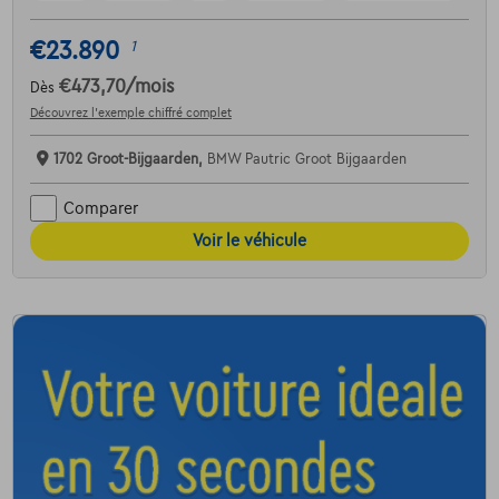
€23.890
1
€473,70
/mois
Dès
Découvrez l’exemple chiffré complet
1702 Groot-Bijgaarden,
BMW Pautric Groot Bijgaarden
Comparer
Voir le véhicule