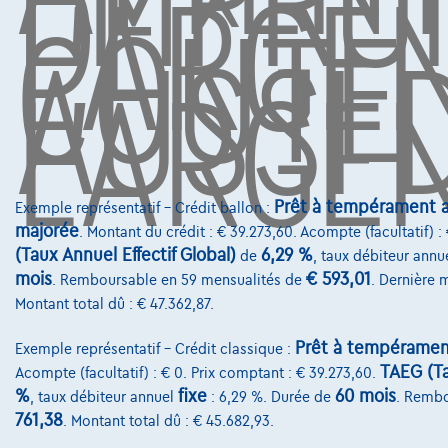
EMPRU
DE
L'ARGE
COÛTE
AUSSI 
L'ARGEN
Prêt à tempérament a
Exemple représentatif – Crédit ballon :
majorée
. Montant du crédit : € 39.273,60. Acompte (facultatif) :
(Taux Annuel Effectif Global)
6,29 %
de
, taux débiteur annu
mois
€ 593,01
. Remboursable en 59 mensualités de
. Dernière 
Montant total dû : € 47.362,87.
Prêt à tempéramen
Exemple représentatif – Crédit classique :
TAEG (Ta
Acompte (facultatif) : € 0. Prix comptant : € 39.273,60.
%
fixe
60 mois
, taux débiteur annuel
: 6,29 %. Durée de
. Rembo
761,38
. Montant total dû : € 45.682,93.