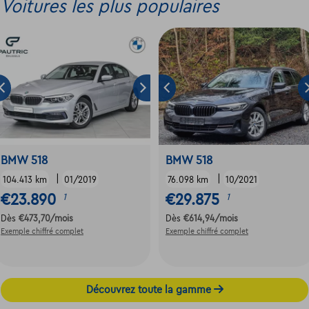
Voitures les plus populaires
BMW 518
BMW 518
|
|
104.413 km
01/2019
76.098 km
10/2021
€23.890
€29.875
1
1
Dès
€473,70
/mois
Dès
€614,94
/mois
Exemple chiffré complet
Exemple chiffré complet
Découvrez toute la gamme