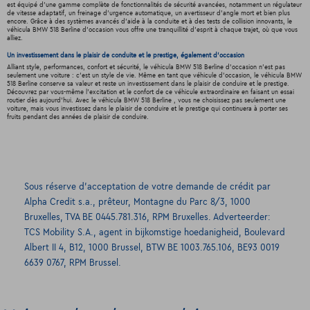
est équipé d'une gamme complète de fonctionnalités de sécurité avancées, notamment un régulateur
de vitesse adaptatif, un freinage d'urgence automatique, un avertisseur d'angle mort et bien plus
encore. Grâce à des systèmes avancés d'aide à la conduite et à des tests de collision innovants, le
véhicula BMW 518 Berline d'occasion vous offre une tranquillité d'esprit à chaque trajet, où que vous
alliez.
Un investissement dans le plaisir de conduite et le prestige, également d'occasion
Alliant style, performances, confort et sécurité, le véhicula BMW 518 Berline d'occasion n'est pas
seulement une voiture : c'est un style de vie. Même en tant que véhicule d'occasion, le véhicula BMW
518 Berline conserve sa valeur et reste un investissement dans le plaisir de conduire et le prestige.
Découvrez par vous-même l'excitation et le confort de ce véhicule extraordinaire en faisant un essai
routier dès aujourd'hui. Avec le véhicula BMW 518 Berline , vous ne choisissez pas seulement une
voiture, mais vous investissez dans le plaisir de conduire et le prestige qui continuera à porter ses
fruits pendant des années de plaisir de conduire.
Sous réserve d’acceptation de votre demande de crédit par
Alpha Credit s.a., prêteur, Montagne du Parc 8/3, 1000
Bruxelles, TVA BE 0445.781.316, RPM Bruxelles. Adverteerder:
TCS Mobility S.A., agent in bijkomstige hoedanigheid, Boulevard
Albert II 4, B12, 1000 Brussel, BTW BE 1003.765.106, BE93 0019
6639 0767, RPM Brussel.