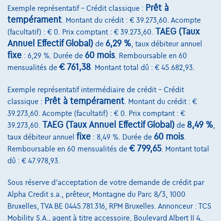
Prêt à
Exemple représentatif – Crédit classique :
tempérament
. Montant du crédit : € 39.273,60. Acompte
TAEG (Taux
(facultatif) : € 0. Prix comptant : € 39.273,60.
Annuel Effectif Global)
6,29 %
de
, taux débiteur annuel
fixe
60 mois
: 6,29 %. Durée de
. Remboursable en 60
€ 761,38
mensualités de
. Montant total dû : € 45.682,93.
Exemple représentatif intermédiaire de crédit – Crédit
Prêt à tempérament
classique :
. Montant du crédit : €
39.273,60. Acompte (facultatif) : € 0. Prix comptant : €
TAEG (Taux Annuel Effectif Global)
8,49 %
39.273,60.
de
,
BMW Serie 1
M-Pack // Navi - Carplay - Airco
fixe
60 mois
taux débiteur annuel
: 8,49 %. Durée de
.
08/2020
71.431 km
Essence
Automatique
€ 799,65
Remboursable en 60 mensualités de
. Montant total
103 kW ( 140 CV )
dû : € 47.978,93.
€21.290
1
Sous réserve d'acceptation de votre demande de crédit par
Alpha Credit s.a., prêteur, Montagne du Parc 8/3, 1000
€422,14
/mois
Dès
Bruxelles, TVA BE 0445.781.316, RPM Bruxelles. Annonceur : TCS
Découvrez l’exemple chiffré complet
Mobility S.A., agent à titre accessoire, Boulevard Albert II 4,