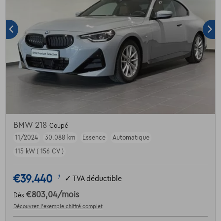
BMW 218
Coupé
11/2024
30.088 km
Essence
Automatique
115 kW ( 156 CV )
€39.440
1
✓
TVA déductible
€803,04
/mois
Dès
Découvrez l’exemple chiffré complet