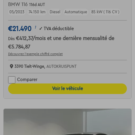
BMW 116
116d AUT
05/2023
74.150 km
Diesel
Automatique
85 kW ( 116 CV )
€21.490
1
✓
TVA déductible
€412,37
/mois
et une dernière mensualité de
Dès
€5.784,87
Découvrez l’exemple chiffré complet
3390 Tielt-Winge,
AUTOKRUISPUNT
Comparer
Voir le véhicule