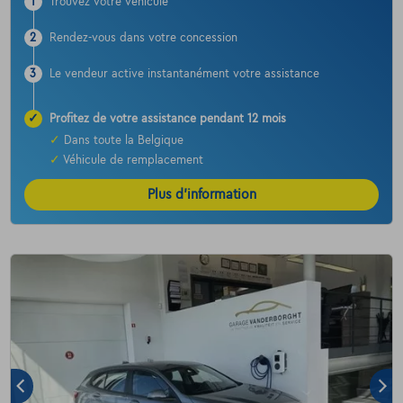
1
Trouvez votre véhicule
2
Rendez-vous dans votre concession
3
Le vendeur active instantanément votre assistance
✓
Profitez de votre assistance pendant 12 mois
✓
Dans toute la Belgique
✓
Véhicule de remplacement
Plus d’information