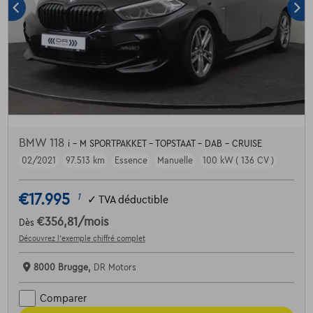
BMW 118
i - M SPORTPAKKET - TOPSTAAT - DAB - CRUISE
02/2021
97.513 km
Essence
Manuelle
100 kW ( 136 CV )
€17.995
1
✓
TVA déductible
€356,81
/mois
Dès
Découvrez l’exemple chiffré complet
8000 Brugge,
DR Motors
Comparer