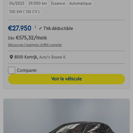
04/2023
29.000 km
Essence
Automatique
100 kW ( 136 CV )
€27.950
1
✓
TVA déductible
€575,32
/mois
Dès
Découvrez l’exemple chiffré complet
8500 Kortrijk,
Auto's Boone K
Comparer
Voir le véhicule