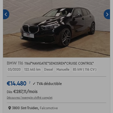
BMW 116
116d*NAVIGATIE*SENOSREN*CRUISE CONTROL*
03/2020
122.445 km
Diesel
Manuelle
85 kW ( 116 CV )
€14.480
1
✓
TVA déductible
€287,11
/mois
Dès
Découvrez l’exemple chiffré complet
3800 Sint-Truiden,
Falcomotive