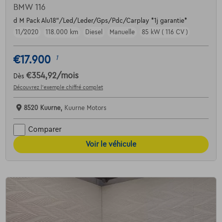
BMW 116
d M Pack Alu18"/Led/Leder/Gps/Pdc/Carplay *1j garantie*
11/2020
118.000 km
Diesel
Manuelle
85 kW ( 116 CV )
€17.900
1
€354,92
/mois
Dès
Découvrez l’exemple chiffré complet
8520 Kuurne,
Kuurne Motors
Comparer
Voir le véhicule