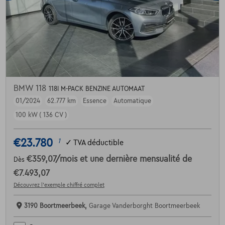
BMW 118
118I M-PACK BENZINE AUTOMAAT
01/2024
62.777 km
Essence
Automatique
100 kW ( 136 CV )
€23.780
1
✓
TVA déductible
€359,07
/mois
et une dernière mensualité de
Dès
€7.493,07
Découvrez l’exemple chiffré complet
3190 Boortmeerbeek,
Garage Vanderborght Boortmeerbeek