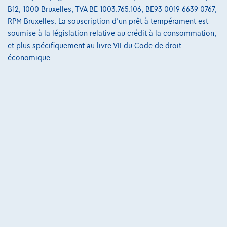
B12, 1000 Bruxelles, TVA BE 1003.765.106, BE93 0019 6639 0767,
8800 Roeselare,
Decocars Roeselare
RPM Bruxelles. La souscription d'un prêt à tempérament est
Comparer
soumise à la législation relative au crédit à la consommation,
et plus spécifiquement au livre VII du Code de droit
Voir le véhicule
économique.
NOUVEAU PRIX