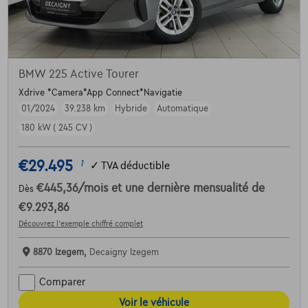
BMW 225 Active Tourer
Xdrive *Camera*App Connect*Navigatie
01/2024
39.238 km
Hybride
Automatique
180 kW ( 245 CV )
€29.495
1
✓
TVA déductible
€445,36
/mois
et une dernière mensualité de
Dès
€9.293,86
Découvrez l’exemple chiffré complet
8870 Izegem,
Decaigny Izegem
Comparer
Voir le véhicule