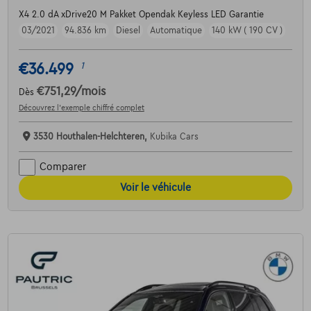
X4 2.0 dA xDrive20 M Pakket Opendak Keyless LED Garantie
03/2021
94.836 km
Diesel
Automatique
140 kW ( 190 CV )
€36.499
1
€751,29
/mois
Dès
Découvrez l’exemple chiffré complet
3530 Houthalen-Helchteren,
Kubika Cars
Comparer
Voir le véhicule