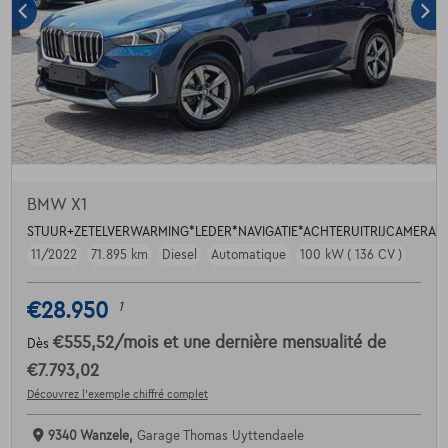
BMW X1
STUUR+ZETELVERWARMING*LEDER*NAVIGATIE*ACHTERUITRIJCAMERA*A
11/2022
71.895 km
Diesel
Automatique
100 kW ( 136 CV )
€28.950
1
€555,52
/mois
et une dernière mensualité de
Dès
€7.793,02
Découvrez l’exemple chiffré complet
9340 Wanzele,
Garage Thomas Uyttendaele