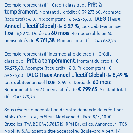
290 kW ( 394 CV )
Prêt à
Exemple représentatif – Crédit classique :
tempérament
. Montant du crédit : € 39.273,60. Acompte
€45.940
1
✓
TVA déductible
TAEG (Taux
(facultatif) : € 0. Prix comptant : € 39.273,60.
Annuel Effectif Global)
6,29 %
de
, taux débiteur annuel
€910,91
/mois
Dès
fixe
60 mois
: 6,29 %. Durée de
. Remboursable en 60
Découvrez l’exemple chiffré complet
€ 761,38
mensualités de
. Montant total dû : € 45.682,93.
2390 Westmalle,
Auto Elektro Peeters
Exemple représentatif intermédiaire de crédit – Crédit
Comparer
Prêt à tempérament
classique :
. Montant du crédit : €
39.273,60. Acompte (facultatif) : € 0. Prix comptant : €
Voir le véhicule
TAEG (Taux Annuel Effectif Global)
8,49 %
39.273,60.
de
,
fixe
60 mois
taux débiteur annuel
: 8,49 %. Durée de
.
€ 799,65
Remboursable en 60 mensualités de
. Montant total
dû : € 47.978,93.
Sous réserve d'acceptation de votre demande de crédit par
Alpha Credit s.a., prêteur, Montagne du Parc 8/3, 1000
Bruxelles, TVA BE 0445.781.316, RPM Bruxelles. Annonceur : TCS
Mobility S.A., agent à titre accessoire, Boulevard Albert II 4,