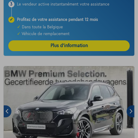
3
Le vendeur active instantanément votre assistance
✓
Profitez de votre assistance pendant 12 mois
✓
Dans toute la Belgique
✓
Véhicule de remplacement
Plus d’information