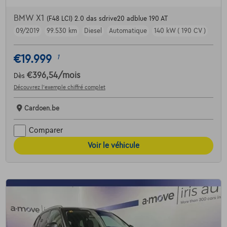
BMW X1
(F48 LCI) 2.0 das sdrive20 adblue 190 AT
09/2019
99.530 km
Diesel
Automatique
140 kW ( 190 CV )
€19.999
1
€396,54
/mois
Dès
Découvrez l’exemple chiffré complet
Cardoen.be
Comparer
Voir le véhicule