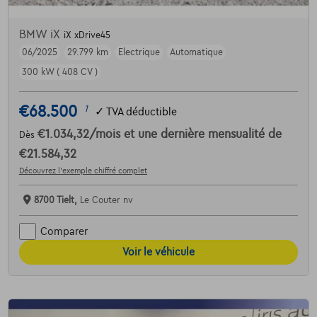
BMW iX
iX xDrive45
06/2025
29.799 km
Electrique
Automatique
300 kW ( 408 CV )
€68.500
1
✓
TVA déductible
€1.034,32
/mois
et une dernière mensualité de
Dès
€21.584,32
Découvrez l’exemple chiffré complet
8700 Tielt,
Le Couter nv
Comparer
Voir le véhicule