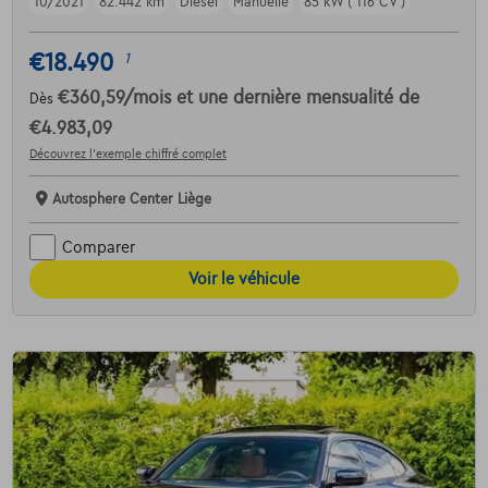
10/2021
82.442 km
Diesel
Manuelle
85 kW ( 116 CV )
€18.490
1
€360,59
/mois
et une dernière mensualité de
Dès
€4.983,09
Découvrez l’exemple chiffré complet
Autosphere Center Liège
Comparer
Voir le véhicule