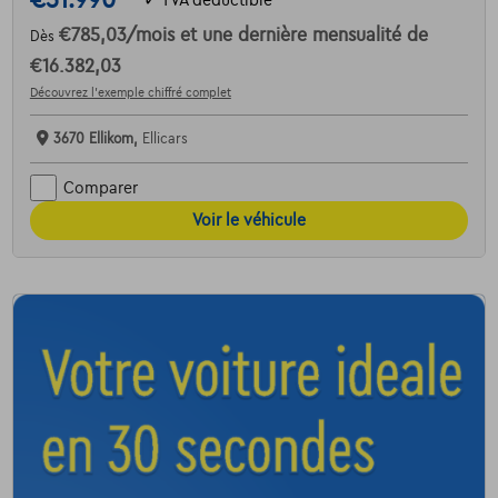
€51.990
€785,03
/mois
et une dernière mensualité de
Dès
€16.382,03
Découvrez l’exemple chiffré complet
3670 Ellikom,
Ellicars
Comparer
Voir le véhicule