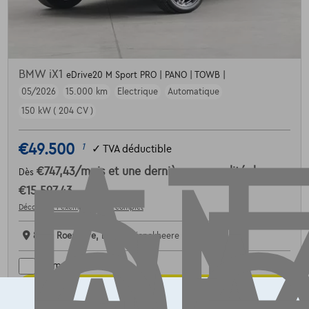
AT
BMW iX1
eDrive20 M Sport PRO | PANO | TOWB |
05/2026
15.000 km
Electrique
Automatique
150 kW ( 204 CV )
€49.500
1
✓
TVA déductible
€747,43
/mois
et une dernière mensualité de
Dès
€15.597,43
Découvrez l’exemple chiffré complet
8800 Roeselare,
BMW Dejonckheere Roeselare
Comparer
Voir le véhicule