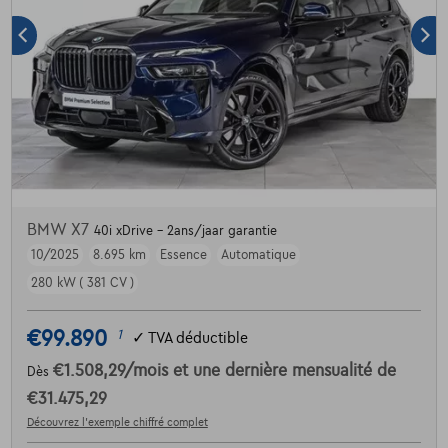
BMW X7
40i xDrive - 2ans/jaar garantie
10/2025
8.695 km
Essence
Automatique
280 kW ( 381 CV )
€99.890
1
✓
TVA déductible
€1.508,29
/mois
et une dernière mensualité de
Dès
€31.475,29
Découvrez l’exemple chiffré complet