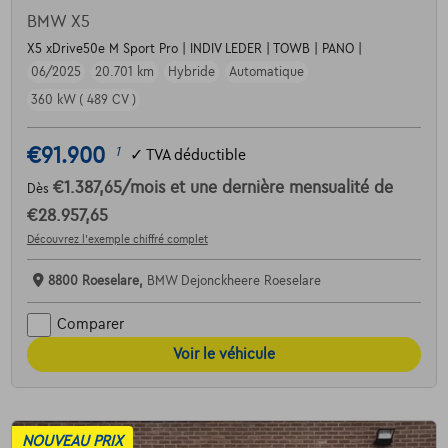
BMW X5
X5 xDrive50e M Sport Pro | INDIV LEDER | TOWB | PANO |
06/2025
20.701 km
Hybride
Automatique
360 kW ( 489 CV )
€91.900
1
✓
TVA déductible
€1.387,65
/mois
et une dernière mensualité de
Dès
€28.957,65
Découvrez l’exemple chiffré complet
8800 Roeselare,
BMW Dejonckheere Roeselare
Comparer
Voir le véhicule
NOUVEAU PRIX