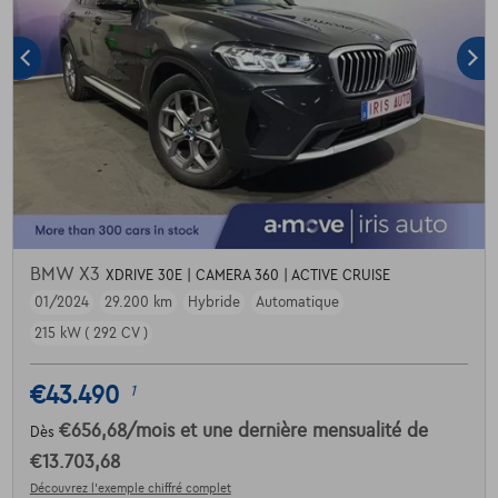
BMW X3
XDRIVE 30E | CAMERA 360 | ACTIVE CRUISE
01/2024
29.200 km
Hybride
Automatique
215 kW ( 292 CV )
€43.490
1
€656,68
/mois
et une dernière mensualité de
Dès
€13.703,68
Découvrez l’exemple chiffré complet