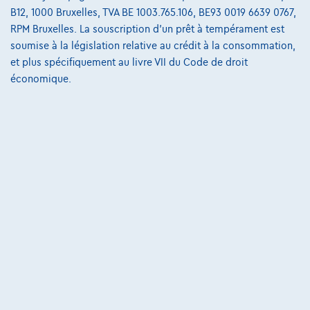
B12, 1000 Bruxelles, TVA BE 1003.765.106, BE93 0019 6639 0767,
RPM Bruxelles. La souscription d'un prêt à tempérament est
soumise à la législation relative au crédit à la consommation,
et plus spécifiquement au livre VII du Code de droit
économique.
BMW X3
X3 2.0 dA sDrive18 PANO LED Camera Keyless Garantie *
10/2018
98.229 km
Diesel
Automatique
100 kW ( 136 CV )
€23.499
1
€483,70
/mois
Dès
Découvrez l’exemple chiffré complet
3530 Houthalen-Helchteren,
Kubika Cars
Comparer