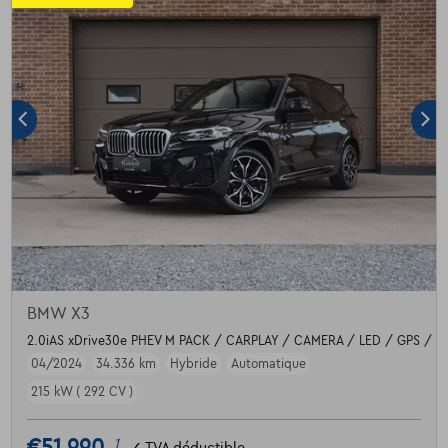
BMW X3
2.0iAS xDrive30e PHEV M PACK / CARPLAY / CAMERA / LED / GPS / D
04/2024
34.336 km
Hybride
Automatique
215 kW ( 292 CV )
1
✓
TVA déductible