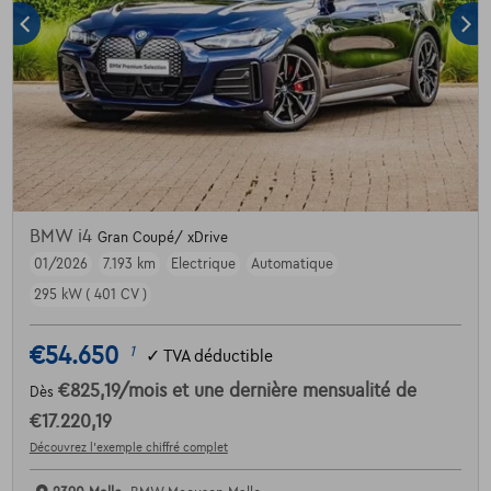
BMW i4
Gran Coupé/ xDrive
01/2026
7.193 km
Electrique
Automatique
295 kW ( 401 CV )
€54.650
1
✓
TVA déductible
€825,19
/mois
et une dernière mensualité de
Dès
€17.220,19
Découvrez l’exemple chiffré complet