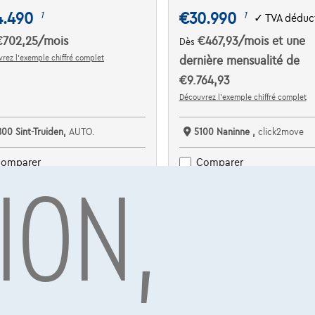
4.490
€30.990
1
1
✓
TVA déduct
€702,25
/mois
€467,93
/mois
et une
Dès
rez l’exemple chiffré complet
dernière mensualité de
€9.764,93
Découvrez l’exemple chiffré complet
800 Sint-Truiden,
AUTO.
5100 Naninne ,
click2move
ION,
omparer
Comparer
Voir le véhicule
Voir le véhicule