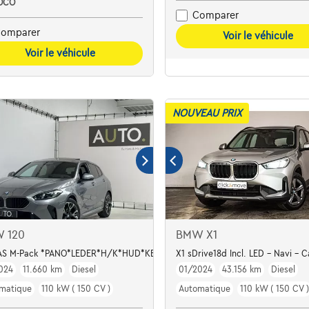
OCO
Comparer
omparer
Voir le véhicule
Voir le véhicule
NOUVEAU PRIX
 120
BMW X1
ED/JA18
AS M-Pack *PANO*LEDER*H/K*HUD*KEYLESS*
X1 sDrive18d Incl. LED - Navi - 
024
11.660 km
Diesel
01/2024
43.156 km
Diesel
matique
110 kW ( 150 CV )
Automatique
110 kW ( 150 CV )