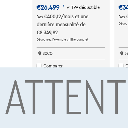
€26.499
€3
1
✓
TVA déductible
€400,12
/mois
et une
Dès
Dès
Découv
dernière mensualité de
€8.349,82
Découvrez l’exemple chiffré complet
SOCO
3
ATTENT
Comparer
C
Voir le véhicule