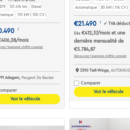
019
121.416 km
Diesel
Automatique
85 kW ( 116 CV )
matique
110 kW ( 150 CV )
€21.490
1
✓
TVA déduct
0.490
1
€412,37
/mois
et une
Dès
€406,28
/mois
dernière mensualité de
rez l’exemple chiffré complet
€5.784,87
Découvrez l’exemple chiffré complet
3390 Tielt-Winge,
AUTOKRUI
991 Adegem,
Peugeot De Backer
Comparer
omparer
Voir le véhicule
Voir le véhicule