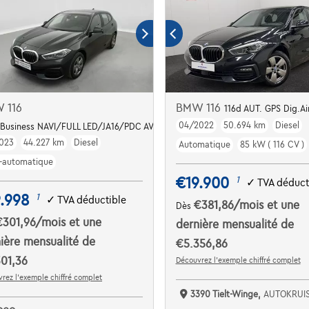
 116
BMW 116
116d AUT. GPS Dig.Ai
04/2022
50.694 km
Diesel
 Business NAVI/FULL LED/JA16/PDC AV AR
023
44.227 km
Diesel
Automatique
85 kW ( 116 CV )
-automatique
€19.900
1
✓
TVA déduct
.998
1
✓
TVA déductible
€381,86
/mois
et une
Dès
€301,96
/mois
et une
dernière mensualité de
ière mensualité de
€5.356,86
01,36
Découvrez l’exemple chiffré complet
rez l’exemple chiffré complet
3390 Tielt-Winge,
AUTOKRUI