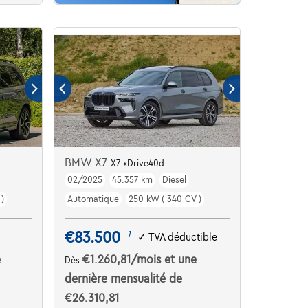
BMW X7
X7 xDrive40d
02/2025
45.357 km
Diesel
)
Automatique
250 kW ( 340 CV )
€83.500
1
✓
TVA déductible
e
€1.260,81
/mois
et une
Dès
dernière mensualité de
€26.310,81