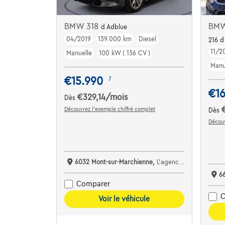
BMW 318
BMW
d Adblue
04/2019
139.000 km
Diesel
216 d
11/2
Manuelle
100 kW ( 136 CV )
Manu
€15.990
1
€1
€329,14
/mois
Dès
Découvrez l’exemple chiffré complet
Dès
Découv
6032 Mont-sur-Marchienne,
L'agence Auto Services Nivelles
6
Comparer
C
Voir le véhicule