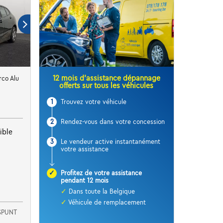
12 mois d’assistance dépannage
rco Alu
offerts sur tous les véhicules
1
Trouvez votre véhicule
2
Rendez-vous dans votre concession
ible
3
Le vendeur active instantanément
votre assistance
✓
Profitez de votre assistance
pendant 12 mois
✓
Dans toute la Belgique
✓
Véhicule de remplacement
SPUNT