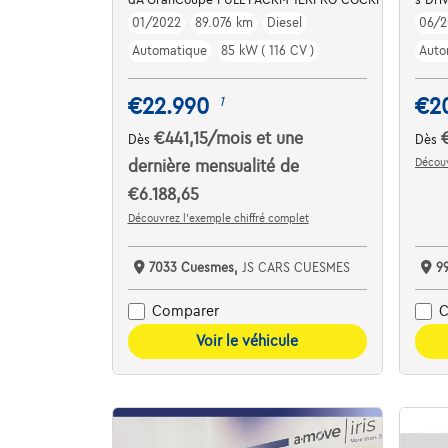
01/2022
89.076 km
Diesel
06/2
Automatique
85 kW ( 116 CV )
Auto
€22.990
€2
1
€441,15
/mois
et une
Dès
Dès
Découv
dernière mensualité de
€6.188,65
Découvrez l’exemple chiffré complet
7033 Cuesmes,
JS CARS CUESMES
9
Comparer
C
Voir le véhicule