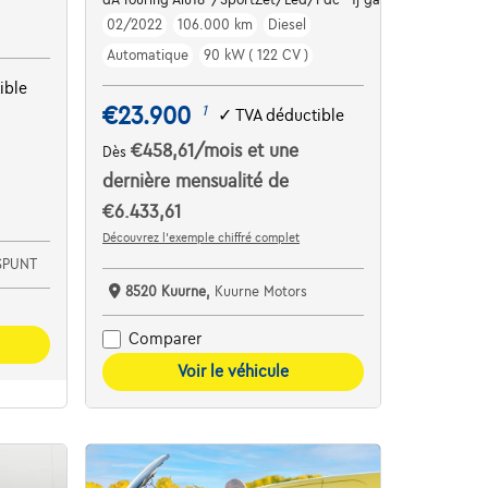
02/2022
106.000 km
Diesel
Automatique
90 kW ( 122 CV )
ible
€23.900
1
✓
TVA déductible
€458,61
/mois
et une
Dès
dernière mensualité de
€6.433,61
Découvrez l’exemple chiffré complet
SPUNT
8520 Kuurne,
Kuurne Motors
Comparer
Voir le véhicule