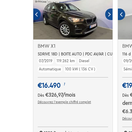
BMW X1
BMW
SDRIVE 18D | BOITE AUTO | PDC AV/AR | CUIR
116 d
07/2019
119.262 km
Diesel
09/2
Automatique
100 kW ( 136 CV )
Sémi
€16.490
€19
1
€326,97
/mois
Dès
Dès
Découvrez l’exemple chiffré complet
dern
€6.3
Découv