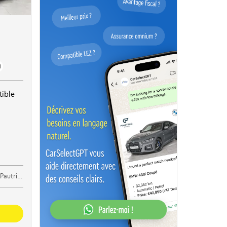
)
ible
oot Bijgaarden