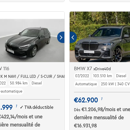
 116
BMW X7
xDrive40d
07/2022
103.510 km
Diesel
CK M NAVI / FULL LED / S-CUIR / SHADOW LINE
022
50.984 km
Diesel
Automatique
250 kW ( 340 CV 
-automatique
€62.900
1
.999
1
✓
TVA déductible
€1.206,98
/mois
et un
Dès
€422,14
/mois
et une
dernière mensualité de
ière mensualité de
€16.931,98