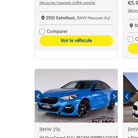
€5.9
Découvrez l’exemple chiffré complet
Découv
2920 Kalmthout,
BMW Meeusen Kalmthout
S
Comparer
C
Voir le véhicule
BMW 216
BMW
dA GranCoupé FULL PACKM-1ERPRO-COCKPIT-CARPLA
s-Dri