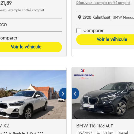
21,89
Découvrez l’exemple chiffré complet
rez l’exemple chiffré complet
2920 Kalmthout,
BMW Meeusen Ka
OCO
Comparer
omparer
Voir le véhicule
Voir le véhicule
 X2
BMW 116
116d AUT
05/2023
74.150 km
Diesel
Y-PDC
ve ** M-Pack In & Out ***