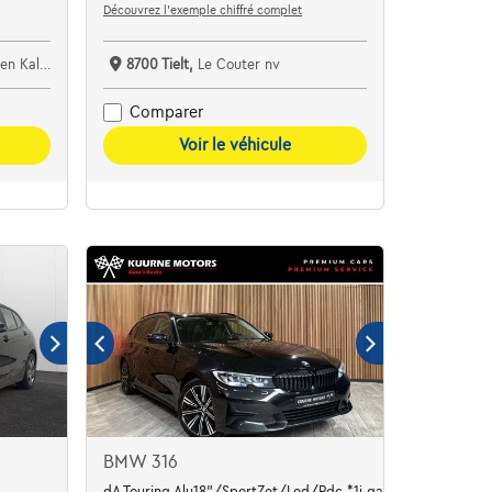
Découvrez l’exemple chiffré complet
lmthout
8700 Tielt,
Le Couter nv
Comparer
Voir le véhicule
BMW 316
dA Touring Alu18"/SportZet/Led/Pdc *1j garantie*