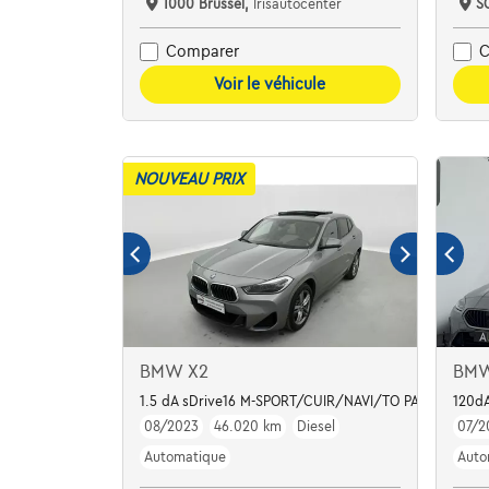
1000 Brussel,
Irisautocenter
S
Comparer
C
Voir le véhicule
NOUVEAU PRIX
BMW X2
BMW
1.5 dA sDrive16 M-SPORT/CUIR/NAVI/TO PANO/FULL L
120d
08/2023
46.020 km
Diesel
07/2
Automatique
Auto