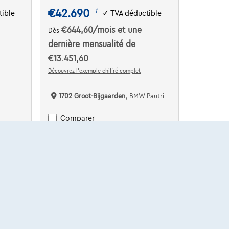
€42.690
1
ible
✓
TVA déductible
€644,60
/mois
et une
Dès
dernière mensualité de
€13.451,60
Découvrez l’exemple chiffré complet
1702 Groot-Bijgaarden,
BMW Pautric Groot Bijgaarden
Comparer
Voir le véhicule