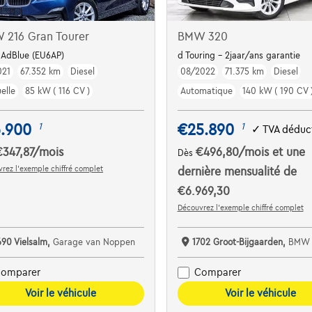
 216 Gran Tourer
BMW 320
 AdBlue (EU6AP)
d Touring - 2jaar/ans garantie
021
67.352 km
Diesel
08/2022
71.375 km
Diesel
elle
85 kW ( 116 CV )
Automatique
140 kW ( 190 CV 
6.900
€25.890
1
1
✓
TVA déduct
€347,87
/mois
€496,80
/mois
et une
Dès
rez l’exemple chiffré complet
dernière mensualité de
€6.969,30
Découvrez l’exemple chiffré complet
690 Vielsalm,
Garage van Noppen
1702 Groot-Bijgaarden,
BMW Pautric Gr
omparer
Comparer
Voir le véhicule
Voir le véhicule