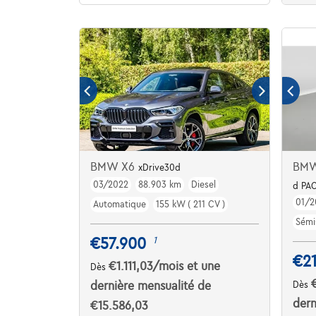
BMW X6
BMW
xDrive30d
03/2022
88.903 km
Diesel
d PA
01/2
Automatique
155 kW ( 211 CV )
Sémi
€57.900
1
€21
€1.111,03
/mois
et une
Dès
dernière mensualité de
Dès
dern
€15.586,03