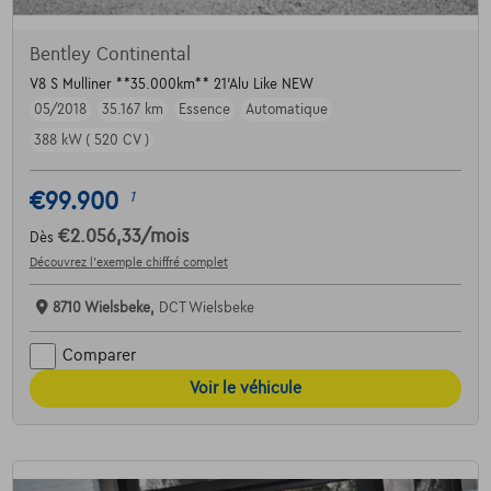
Bentley Continental
V8 S Mulliner **35.000km** 21'Alu Like NEW
05/2018
35.167 km
Essence
Automatique
388 kW ( 520 CV )
€99.900
1
€2.056,33
/mois
Dès
Découvrez l’exemple chiffré complet
8710 Wielsbeke,
DCT Wielsbeke
Comparer
Voir le véhicule