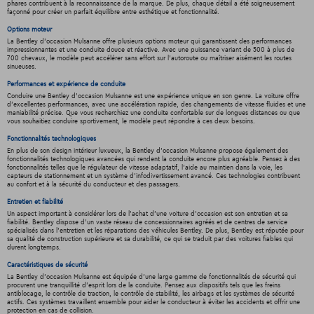
phares contribuent à la reconnaissance de la marque. De plus, chaque détail a été soigneusement
façonné pour créer un parfait équilibre entre esthétique et fonctionnalité.
Options moteur
La Bentley d'occasion Mulsanne offre plusieurs options moteur qui garantissent des performances
impressionnantes et une conduite douce et réactive. Avec une puissance variant de 500 à plus de
700 chevaux, le modèle peut accélérer sans effort sur l'autoroute ou maîtriser aisément les routes
sinueuses.
Performances et expérience de conduite
Conduire une Bentley d'occasion Mulsanne est une expérience unique en son genre. La voiture offre
d'excellentes performances, avec une accélération rapide, des changements de vitesse fluides et une
maniabilité précise. Que vous recherchiez une conduite confortable sur de longues distances ou que
vous souhaitiez conduire sportivement, le modèle peut répondre à ces deux besoins.
Fonctionnalités technologiques
En plus de son design intérieur luxueux, la Bentley d'occasion Mulsanne propose également des
fonctionnalités technologiques avancées qui rendent la conduite encore plus agréable. Pensez à des
fonctionnalités telles que le régulateur de vitesse adaptatif, l'aide au maintien dans la voie, les
capteurs de stationnement et un système d'infodivertissement avancé. Ces technologies contribuent
au confort et à la sécurité du conducteur et des passagers.
Entretien et fiabilité
Un aspect important à considérer lors de l'achat d'une voiture d'occasion est son entretien et sa
fiabilité. Bentley dispose d'un vaste réseau de concessionnaires agréés et de centres de service
spécialisés dans l'entretien et les réparations des véhicules Bentley. De plus, Bentley est réputée pour
sa qualité de construction supérieure et sa durabilité, ce qui se traduit par des voitures fiables qui
durent longtemps.
Caractéristiques de sécurité
La Bentley d'occasion Mulsanne est équipée d'une large gamme de fonctionnalités de sécurité qui
procurent une tranquillité d'esprit lors de la conduite. Pensez aux dispositifs tels que les freins
antiblocage, le contrôle de traction, le contrôle de stabilité, les airbags et les systèmes de sécurité
actifs. Ces systèmes travaillent ensemble pour aider le conducteur à éviter les accidents et offrir une
protection en cas de collision.