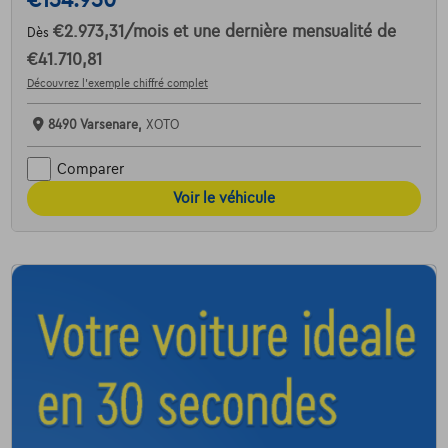
€154.950
€2.973,31
/mois
et une dernière mensualité de
Dès
€41.710,81
Découvrez l’exemple chiffré complet
8490 Varsenare,
XOTO
Comparer
Voir le véhicule