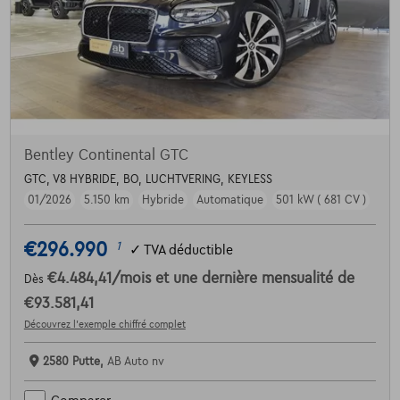
Bentley Continental GTC
GTC, V8 HYBRIDE, BO, LUCHTVERING, KEYLESS
01/2026
5.150 km
Hybride
Automatique
501 kW ( 681 CV )
€296.990
1
✓
TVA déductible
€4.484,41
/mois
et une dernière mensualité de
Dès
€93.581,41
Découvrez l’exemple chiffré complet
2580 Putte,
AB Auto nv