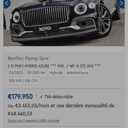
Bentley Flying Spur
2.9I PHEV HYBRID AZURE *** 1HD. / NP: € 272.000 ***
03/2023
50.000 km
Hybride
Automatique
306 kW ( 416 CV )
€179.950
1
✓
TVA déductible
€3.453,03
/mois
et une dernière mensualité de
Dès
€48.440,53
Découvrez l’exemple chiffré complet