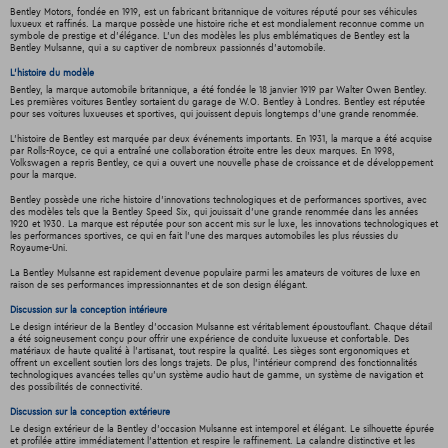
Bentley Motors, fondée en 1919, est un fabricant britannique de voitures réputé pour ses véhicules
luxueux et raffinés. La marque possède une histoire riche et est mondialement reconnue comme un
symbole de prestige et d'élégance. L'un des modèles les plus emblématiques de Bentley est la
Bentley Mulsanne, qui a su captiver de nombreux passionnés d'automobile.
L'histoire du modèle
Bentley, la marque automobile britannique, a été fondée le 18 janvier 1919 par Walter Owen Bentley.
Les premières voitures Bentley sortaient du garage de W.O. Bentley à Londres. Bentley est réputée
pour ses voitures luxueuses et sportives, qui jouissent depuis longtemps d'une grande renommée.
L'histoire de Bentley est marquée par deux événements importants. En 1931, la marque a été acquise
par Rolls-Royce, ce qui a entraîné une collaboration étroite entre les deux marques. En 1998,
Volkswagen a repris Bentley, ce qui a ouvert une nouvelle phase de croissance et de développement
pour la marque.
Bentley possède une riche histoire d'innovations technologiques et de performances sportives, avec
des modèles tels que la Bentley Speed Six, qui jouissait d'une grande renommée dans les années
1920 et 1930. La marque est réputée pour son accent mis sur le luxe, les innovations technologiques et
les performances sportives, ce qui en fait l'une des marques automobiles les plus réussies du
Royaume-Uni.
La Bentley Mulsanne est rapidement devenue populaire parmi les amateurs de voitures de luxe en
raison de ses performances impressionnantes et de son design élégant.
Discussion sur la conception intérieure
Le design intérieur de la Bentley d'occasion Mulsanne est véritablement époustouflant. Chaque détail
a été soigneusement conçu pour offrir une expérience de conduite luxueuse et confortable. Des
matériaux de haute qualité à l'artisanat, tout respire la qualité. Les sièges sont ergonomiques et
offrent un excellent soutien lors des longs trajets. De plus, l'intérieur comprend des fonctionnalités
technologiques avancées telles qu'un système audio haut de gamme, un système de navigation et
des possibilités de connectivité.
Discussion sur la conception extérieure
Le design extérieur de la Bentley d'occasion Mulsanne est intemporel et élégant. Le silhouette épurée
et profilée attire immédiatement l'attention et respire le raffinement. La calandre distinctive et les