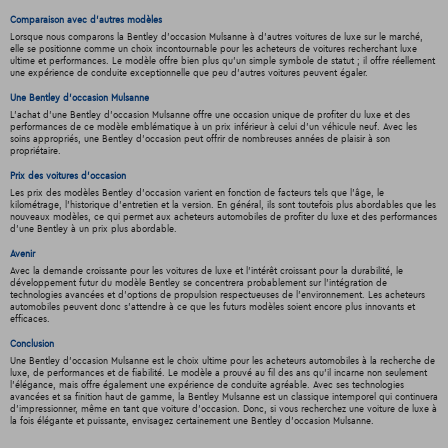
Comparaison avec d'autres modèles
Lorsque nous comparons la Bentley d'occasion Mulsanne à d'autres voitures de luxe sur le marché,
elle se positionne comme un choix incontournable pour les acheteurs de voitures recherchant luxe
ultime et performances. Le modèle offre bien plus qu'un simple symbole de statut ; il offre réellement
une expérience de conduite exceptionnelle que peu d'autres voitures peuvent égaler.
Une Bentley d'occasion Mulsanne
L'achat d'une Bentley d'occasion Mulsanne offre une occasion unique de profiter du luxe et des
performances de ce modèle emblématique à un prix inférieur à celui d'un véhicule neuf. Avec les
soins appropriés, une Bentley d'occasion peut offrir de nombreuses années de plaisir à son
propriétaire.
Prix des voitures d'occasion
Les prix des modèles Bentley d'occasion varient en fonction de facteurs tels que l'âge, le
kilométrage, l'historique d'entretien et la version. En général, ils sont toutefois plus abordables que les
nouveaux modèles, ce qui permet aux acheteurs automobiles de profiter du luxe et des performances
d'une Bentley à un prix plus abordable.
Avenir
Avec la demande croissante pour les voitures de luxe et l'intérêt croissant pour la durabilité, le
développement futur du modèle Bentley se concentrera probablement sur l'intégration de
technologies avancées et d'options de propulsion respectueuses de l'environnement. Les acheteurs
automobiles peuvent donc s'attendre à ce que les futurs modèles soient encore plus innovants et
efficaces.
Conclusion
Une Bentley d'occasion Mulsanne est le choix ultime pour les acheteurs automobiles à la recherche de
luxe, de performances et de fiabilité. Le modèle a prouvé au fil des ans qu'il incarne non seulement
l'élégance, mais offre également une expérience de conduite agréable. Avec ses technologies
avancées et sa finition haut de gamme, la Bentley Mulsanne est un classique intemporel qui continuera
d'impressionner, même en tant que voiture d'occasion. Donc, si vous recherchez une voiture de luxe à
la fois élégante et puissante, envisagez certainement une Bentley d'occasion Mulsanne.