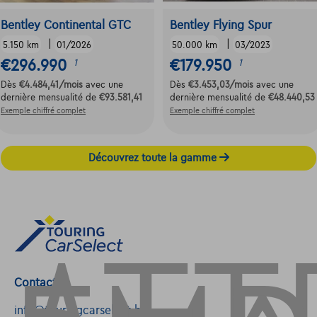
Bentley Continental GTC
Bentley Flying Spur
|
|
5.150 km
01/2026
50.000 km
03/2023
€296.990
€179.950
1
1
Dès
€4.484,41
/mois
avec une
Dès
€3.453,03
/mois
avec une
dernière mensualité de
€93.581,41
dernière mensualité de
€48.440,53
Exemple chiffré complet
Exemple chiffré complet
Découvrez toute la gamme
Contact
info@touringcarselect.be