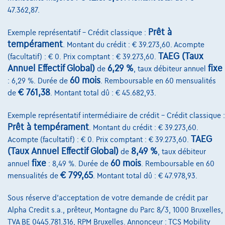
Qui nous sommes
47.362,87.
Charte de qualité
Prêt à
Exemple représentatif – Crédit classique :
Nos dealers
tempérament
. Montant du crédit : € 39.273,60. Acompte
TAEG (Taux
(facultatif) : € 0. Prix comptant : € 39.273,60.
Nos partenaires
Annuel Effectif Global)
6,29 %
fixe
de
, taux débiteur annuel
Notre équipe
60 mois
: 6,29 %. Durée de
. Remboursable en 60 mensualités
€ 761,38
de
. Montant total dû : € 45.682,93.
Contact
Exemple représentatif intermédiaire de crédit – Crédit classique :
Prêt à tempérament
. Montant du crédit : € 39.273,60.
TAEG
Acompte (facultatif) : € 0. Prix comptant : € 39.273,60.
@2024 TCS Mobility SA/NV Copyright
(Taux Annuel Effectif Global)
8,49 %
de
, taux débiteur
fixe
60 mois
annuel
: 8,49 %. Durée de
. Remboursable en 60
Conditions Générales
€ 799,65
mensualités de
. Montant total dû : € 47.978,93.
Conditions d'assistance
Sous réserve d'acceptation de votre demande de crédit par
Protection Des Données
Alpha Credit s.a., prêteur, Montagne du Parc 8/3, 1000 Bruxelles,
TVA BE 0445.781.316, RPM Bruxelles. Annonceur : TCS Mobility
Politique Des Cookies