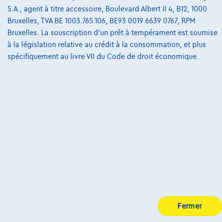
S.A., agent à titre accessoire, Boulevard Albert II 4, B12, 1000
Charte de qualité
Bruxelles, TVA BE 1003.765.106, BE93 0019 6639 0767, RPM
Bruxelles. La souscription d'un prêt à tempérament est soumise
Site Map
à la législation relative au crédit à la consommation, et plus
Login
spécifiquement au livre VII du Code de droit économique.
Fermer