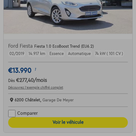
Ford Fiesta
Fiesta 1.0 EcoBoost Trend (EU6.2)
02/2019
14.917 km
Essence
Automatique
74 kW ( 101 CV )
€13.990
1
€277,40
/mois
Dès
Découvrez l’exemple chiffré complet
6200 Châtelet,
Garage De Meyer
Comparer
Voir le véhicule