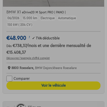
BMW X1
eDrive20 M Sport PRO | PANO |
06/2026
15.000 km
Electrique
Automatique
150 kW ( 204 CV )
€48.900
1
✓
TVA déductible
€738,37
/mois
et une dernière mensualité de
Dès
€15.408,37
Découvrez l’exemple chiffré complet
8800 Roeselare,
BMW Dejonckheere Roeselare
Comparer
Voir le véhicule