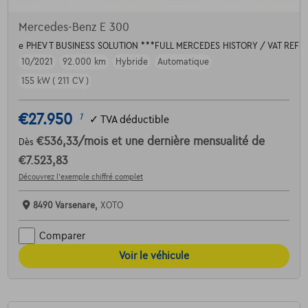
Mercedes-Benz E 300
e PHEV T BUSINESS SOLUTION ***FULL MERCEDES HISTORY / VAT REF
10/2021
92.000 km
Hybride
Automatique
155 kW ( 211 CV )
€27.950
1
✓
TVA déductible
€536,33
/mois
et une dernière mensualité de
Dès
€7.523,83
Découvrez l’exemple chiffré complet
8490 Varsenare,
XOTO
Comparer
Voir le véhicule