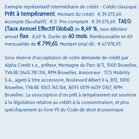
Exemple représentatif intermédiaire de crédit – Crédit classique :
223 i x Drive M sport Harman/Kardon panodak dig.airco alu19
Prêt à tempérament
. Montant du crédit : € 39.273,60.
01/2023
32.184 km
Essence
Automatique
TAEG
Acompte (facultatif) : € 0. Prix comptant : € 39.273,60.
160 kW ( 218 CV )
(Taux Annuel Effectif Global)
8,49 %
de
, taux débiteur
fixe
60 mois
annuel
: 8,49 %. Durée de
. Remboursable en 60
€31.900
1
€ 799,65
mensualités de
. Montant total dû : € 47.978,93.
€612,12
/mois
et une dernière mensualité de
Dès
Sous réserve d'acceptation de votre demande de crédit par
€8.587,12
Alpha Credit s.a., prêteur, Montagne du Parc 8/3, 1000 Bruxelles,
Découvrez l’exemple chiffré complet
TVA BE 0445.781.316, RPM Bruxelles. Annonceur : TCS Mobility
3390 Tielt-Winge,
AUTOKRUISPUNT
S.A., agent à titre accessoire, Boulevard Albert II 4, B12, 1000
Bruxelles, TVA BE 1003.765.106, BE93 0019 6639 0767, RPM
Comparer
Bruxelles. La souscription d'un prêt à tempérament est soumise
Voir le véhicule
à la législation relative au crédit à la consommation, et plus
spécifiquement au livre VII du Code de droit économique.