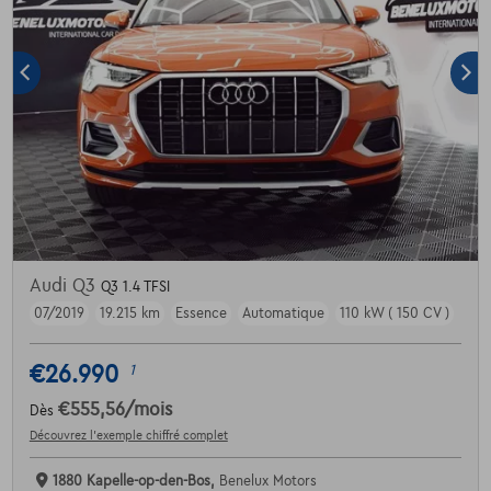
Audi Q3
Q3 1.4 TFSI
07/2019
19.215 km
Essence
Automatique
110 kW ( 150 CV )
€26.990
1
€555,56
/mois
Dès
Découvrez l’exemple chiffré complet
1880 Kapelle-op-den-Bos,
Benelux Motors