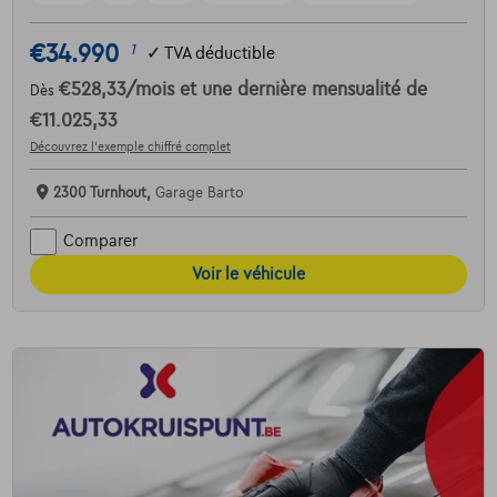
€34.990
1
✓
TVA déductible
€528,33
/mois
et une dernière mensualité de
Dès
€11.025,33
Découvrez l’exemple chiffré complet
2300 Turnhout,
Garage Barto
Comparer
Voir le véhicule