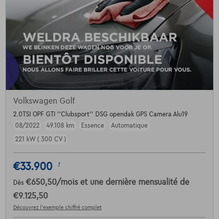
Volkswagen Golf
2.0TSI OPF GTI ''Clubsport'' DSG opendak GPS Camera Alu19
08/2022
49.108 km
Essence
Automatique
221 kW ( 300 CV )
€33.900
1
€650,50
/mois
et une dernière mensualité de
Dès
€9.125,50
Découvrez l’exemple chiffré complet