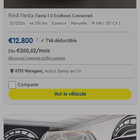
Ford Fiesta
Fiesta 1.0 EcoBoost Connected
01/2024
44.130 km
Essence
Manuelle
74 kW ( 101 CV )
€12.800
1
✓
TVA déductible
€260,62
/mois
Dès
Découvrez l’exemple chiffré complet
8793 Waregem,
Auto's Danny en Co
Comparer
Voir le véhicule