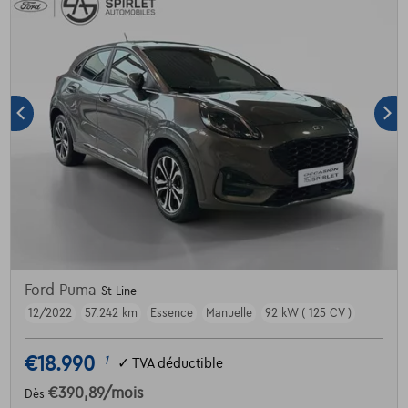
Ford Puma
St Line
12/2022
57.242 km
Essence
Manuelle
92 kW ( 125 CV )
€18.990
1
✓
TVA déductible
€390,89
/mois
Dès