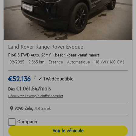
Land Rover Range Rover Evoque
P160 S FWD Auto. 26MY - beschikbaar vanaf maart
09/2025
9.865 km
Essence
Automatique
118 kW ( 160 CV )
€52.136
1
✓
TVA déductible
€1.061,54
/mois
Dès
Découvrez l’exemple chiffré complet
9240 Zele,
JLR Szrek
Comparer
Voir le véhicule