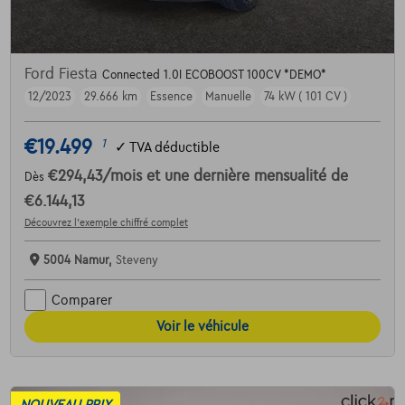
Ford Fiesta
Connected 1.0I ECOBOOST 100CV *DEMO*
12/2023
29.666 km
Essence
Manuelle
74 kW ( 101 CV )
€19.499
1
✓
TVA déductible
€294,43
/mois
et une dernière mensualité de
Dès
€6.144,13
Découvrez l’exemple chiffré complet
5004 Namur,
Steveny
Comparer
Voir le véhicule