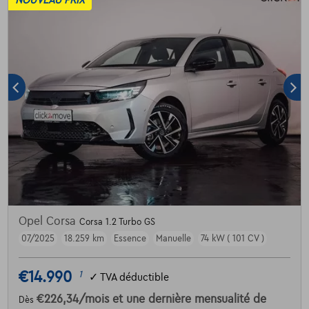
NOUVEAU PRIX
Opel Corsa
Corsa 1.2 Turbo GS
07/2025
18.259 km
Essence
Manuelle
74 kW ( 101 CV )
€14.990
1
✓
TVA déductible
€226,34
/mois
et une dernière mensualité de
Dès