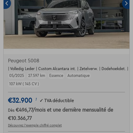
Peugeot 5008
| Volledig Leder | Custom Alcantara int. | Zetelverw. | Dodehoekdet. | Par
05/2025
27.597 km
Essence
Automatique
107 kW ( 145 CV )
€32.900
1
✓
TVA déductible
€496,77
/mois
et une dernière mensualité de
Dès
€10.366,77
Découvrez l’exemple chiffré complet