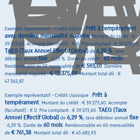
D
L'
Comparer
Voir le véhicule
Prêt à tempérament
Exemple représentatif – Crédit ballon :
avec dernière mensualité majorée
. Montant du crédit : €
39.273,60. Acompte (facultatif) : € 0. Prix comptant : € 39.273,60.
TAEG (Taux Annuel Effectif Global)
6,29 %
de
, taux
fixe
60 mois
débiteur annuel
: 6,29 %. Durée du crédit :
.
€ 593,01
Remboursable en 59 mensualités de
. Dernière
€ 12.375,09
mensualité majorée :
. Montant total dû : €
47.362,87.
Prêt à
Exemple représentatif – Crédit classique :
tempérament
. Montant du crédit : € 39.273,60. Acompte
TAEG (Taux
(facultatif) : € 0. Prix comptant : € 39.273,60.
Annuel Effectif Global)
6,29 %
fixe
de
, taux débiteur annuel
60 mois
: 6,29 %. Durée de
. Remboursable en 60 mensualités
€ 761,38
de
. Montant total dû : € 45.682,93.
BMW Serie 2