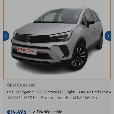
Opel Crossland
1.2 T 110 Elegance | GPS | Camera | LED Lights | Alu16 De Opel Crossland
09/2023
19.771 km
Essence
Manuelle
81 kW ( 109 CV )
€14.495
1
✓
TVA déductible