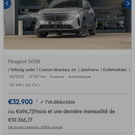
Peugeot 5008
| Volledig Leder | Custom Alcantara int. | Zetelverw. | Dodehoekdet. | Par
05/2025
27.597 km
Essence
Automatique
107 kW ( 145 CV )
€32.900
1
✓
TVA déductible
€496,77
/mois
et une dernière mensualité de
Dès
€10.366,77
Découvrez l’exemple chiffré complet