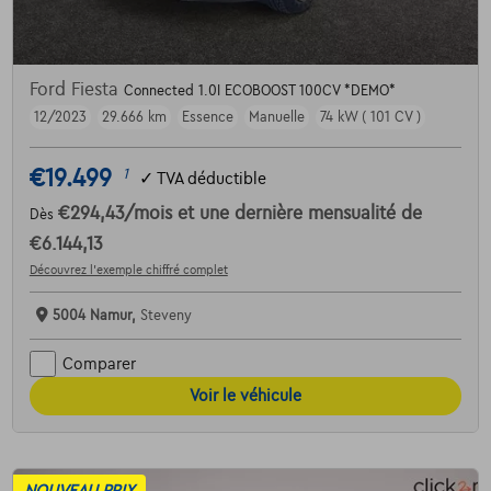
Ford Fiesta
Connected 1.0I ECOBOOST 100CV *DEMO*
12/2023
29.666 km
Essence
Manuelle
74 kW ( 101 CV )
€19.499
1
✓
TVA déductible
€294,43
/mois
et une dernière mensualité de
Dès
€6.144,13
Découvrez l’exemple chiffré complet
5004 Namur,
Steveny
Comparer
Voir le véhicule