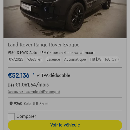
Land Rover Range Rover Evoque
P160 S FWD Auto. 26MY - beschikbaar vanaf maart
09/2025
9.865 km
Essence
Automatique
118 kW ( 160 CV )
€52.136
1
✓
TVA déductible
€1.061,54
/mois
Dès
Découvrez l’exemple chiffré complet
9240 Zele,
JLR Szrek
Comparer
Voir le véhicule