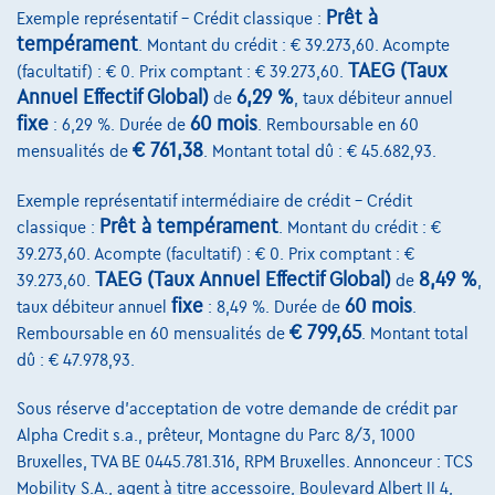
Comparer
Prêt à
Exemple représentatif – Crédit classique :
Voir le véhicule
tempérament
. Montant du crédit : € 39.273,60. Acompte
TAEG (Taux
(facultatif) : € 0. Prix comptant : € 39.273,60.
Annuel Effectif Global)
6,29 %
de
, taux débiteur annuel
fixe
60 mois
: 6,29 %. Durée de
. Remboursable en 60
€ 761,38
mensualités de
. Montant total dû : € 45.682,93.
Exemple représentatif intermédiaire de crédit – Crédit
Prêt à tempérament
classique :
. Montant du crédit : €
39.273,60. Acompte (facultatif) : € 0. Prix comptant : €
TAEG (Taux Annuel Effectif Global)
8,49 %
39.273,60.
de
,
fixe
60 mois
taux débiteur annuel
: 8,49 %. Durée de
.
€ 799,65
Remboursable en 60 mensualités de
. Montant total
dû : € 47.978,93.
Sous réserve d'acceptation de votre demande de crédit par
Alpha Credit s.a., prêteur, Montagne du Parc 8/3, 1000
Bruxelles, TVA BE 0445.781.316, RPM Bruxelles. Annonceur : TCS
Mobility S.A., agent à titre accessoire, Boulevard Albert II 4,
BMW Serie 2