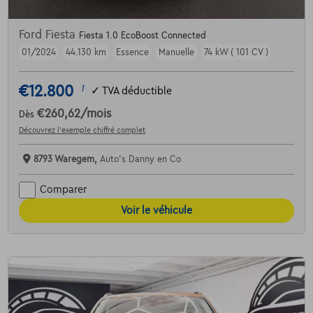
Ford Fiesta
Fiesta 1.0 EcoBoost Connected
01/2024
44.130 km
Essence
Manuelle
74 kW ( 101 CV )
€12.800
1
✓
TVA déductible
€260,62
/mois
Dès
Découvrez l’exemple chiffré complet
8793 Waregem,
Auto's Danny en Co
Comparer
Voir le véhicule