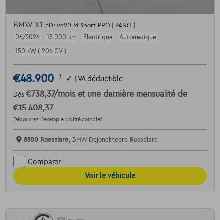
BMW X1
eDrive20 M Sport PRO | PANO |
06/2026
15.000 km
Electrique
Automatique
150 kW ( 204 CV )
€48.900
1
✓
TVA déductible
€738,37
/mois
et une dernière mensualité de
Dès
€15.408,37
Découvrez l’exemple chiffré complet
8800 Roeselare,
BMW Dejonckheere Roeselare
Comparer
Voir le véhicule