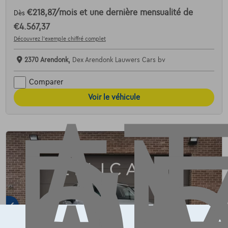
€218,87
/mois
et une dernière mensualité de
Dès
AT
€4.567,37
Découvrez l’exemple chiffré complet
2370 Arendonk,
Dex Arendonk Lauwers Cars bv
Comparer
Voir le véhicule