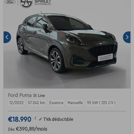
Ford Puma
St Line
12/2022
57.242 km
Essence
Manuelle
92 kW ( 125 CV )
€18.990
1
✓
TVA déductible
€390,89
/mois
Dès