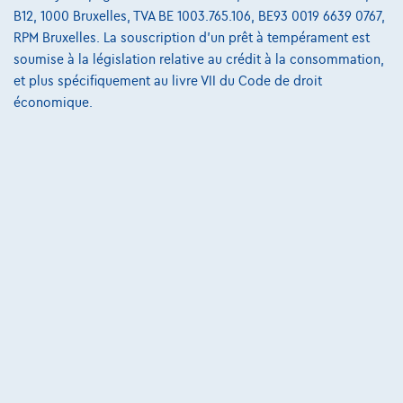
B12, 1000 Bruxelles, TVA BE 1003.765.106, BE93 0019 6639 0767,
223 i x Drive M sport Harman/Kardon panodak dig.airco alu19
RPM Bruxelles. La souscription d'un prêt à tempérament est
01/2023
32.184 km
Essence
Automatique
soumise à la législation relative au crédit à la consommation,
160 kW ( 218 CV )
et plus spécifiquement au livre VII du Code de droit
économique.
€31.900
1
€612,12
/mois
et une dernière mensualité de
Dès
€8.587,12
Découvrez l’exemple chiffré complet
3390 Tielt-Winge,
AUTOKRUISPUNT
Comparer
Voir le véhicule