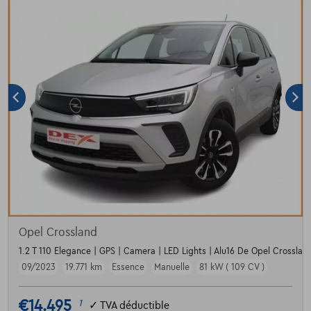
Opel Crossland
1.2 T 110 Elegance | GPS | Camera | LED Lights | Alu16 De Opel Crossland
09/2023
19.771 km
Essence
Manuelle
81 kW ( 109 CV )
€14.495
1
✓
TVA déductible