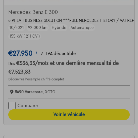
Mercedes-Benz E 300
e PHEV T BUSINESS SOLUTION ***FULL MERCEDES HISTORY / VAT REF
10/2021
92.000 km
Hybride
Automatique
155 kW ( 211 CV )
€27.950
1
✓
TVA déductible
€536,33
/mois
et une dernière mensualité de
Dès
€7.523,83
Découvrez l’exemple chiffré complet
8490 Varsenare,
XOTO
Comparer
Voir le véhicule