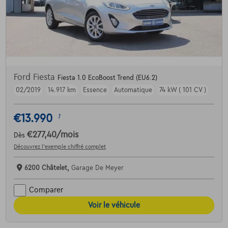
Ford Fiesta
Fiesta 1.0 EcoBoost Trend (EU6.2)
02/2019
14.917 km
Essence
Automatique
74 kW ( 101 CV )
€13.990
1
€277,40
/mois
Dès
Découvrez l’exemple chiffré complet
6200 Châtelet,
Garage De Meyer
Comparer
Voir le véhicule