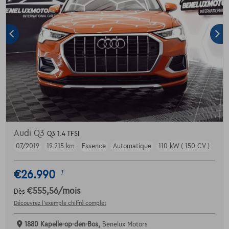
Audi Q3
Q3 1.4 TFSI
07/2019
19.215 km
Essence
Automatique
110 kW ( 150 CV )
€26.990
1
€555,56
/mois
Dès
Découvrez l’exemple chiffré complet
1880 Kapelle-op-den-Bos,
Benelux Motors