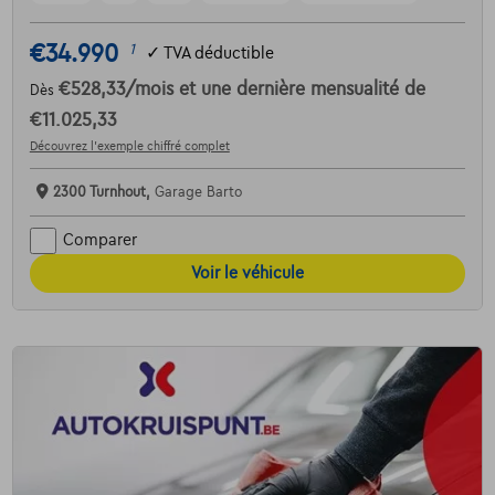
€34.990
1
✓
TVA déductible
€528,33
/mois
et une dernière mensualité de
Dès
€11.025,33
Découvrez l’exemple chiffré complet
2300 Turnhout,
Garage Barto
Comparer
Voir le véhicule