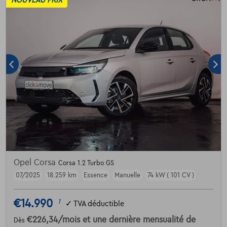
NOUVEAU PRIX
Opel Corsa
Corsa 1.2 Turbo GS
07/2025
18.259 km
Essence
Manuelle
74 kW ( 101 CV )
€14.990
1
✓
TVA déductible
€226,34
/mois
et une dernière mensualité de
Dès