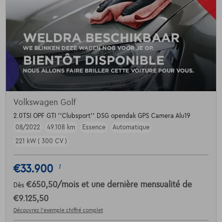
Volkswagen Golf
2.0TSI OPF GTI ''Clubsport'' DSG opendak GPS Camera Alu19
08/2022
49.108 km
Essence
Automatique
221 kW ( 300 CV )
€33.900
1
€650,50
/mois
et une dernière mensualité de
Dès
€9.125,50
Découvrez l’exemple chiffré complet