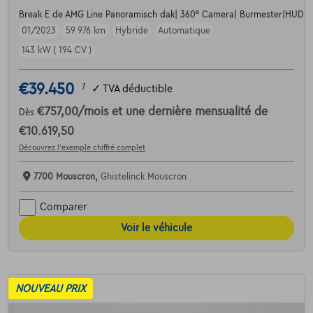
Break E de AMG Line Panoramisch dak| 360° Camera| Burmester|HUD +
01/2023
59.976 km
Hybride
Automatique
143 kW ( 194 CV )
€39.450
1
✓
TVA déductible
€757,00
/mois
et une dernière mensualité de
Dès
€10.619,50
Découvrez l’exemple chiffré complet
7700 Mouscron,
Ghistelinck Mouscron
Comparer
Voir le véhicule
NOUVEAU PRIX