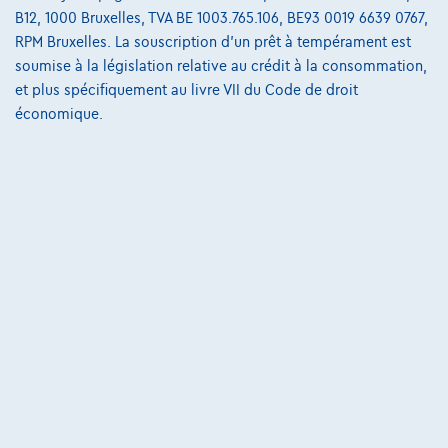
B12, 1000 Bruxelles, TVA BE 1003.765.106, BE93 0019 6639 0767,
RPM Bruxelles. La souscription d'un prêt à tempérament est
soumise à la législation relative au crédit à la consommation,
Kia Pro Ceed
et plus spécifiquement au livre VII du Code de droit
ProCeed / pro_cee'd ProCeed 1.5 T-GDi GT-Line DCT
économique.
03/2024
58.119 km
Essence
Automatique
117 kW ( 159 CV )
€22.990
1
✓
TVA déductible
€347,14
/mois
et une dernière mensualité de
Dès
€7.244,14
Découvrez l’exemple chiffré complet
5100 Naninne ,
click2move
Comparer
Voir le véhicule