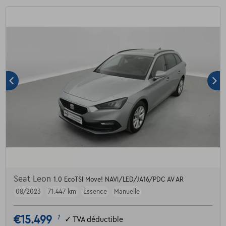
Seat Leon
1.0 EcoTSI Move! NAVI/LED/JA16/PDC AV AR
08/2023
71.447 km
Essence
Manuelle
€15.499
1
✓
TVA déductible