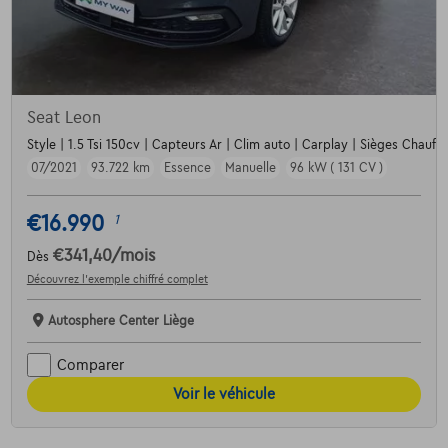
Seat Leon
Style | 1.5 Tsi 150cv | Capteurs Ar | Clim auto | Carplay | Sièges Chauffa
07/2021
93.722 km
Essence
Manuelle
96 kW ( 131 CV )
€16.990
1
€341,40
/mois
Dès
Découvrez l’exemple chiffré complet
Autosphere Center Liège
Comparer
Voir le véhicule