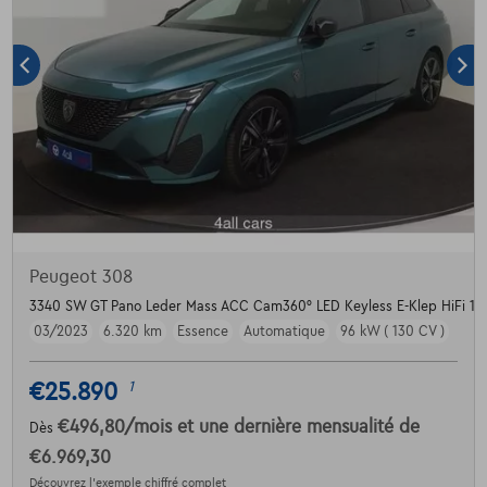
Peugeot 308
3340 SW GT Pano Leder Mass ACC Cam360° LED Keyless E-Klep HiFi 1.
03/2023
6.320 km
Essence
Automatique
96 kW ( 130 CV )
€25.890
1
€496,80
/mois
et une dernière mensualité de
Dès
€6.969,30
Découvrez l’exemple chiffré complet