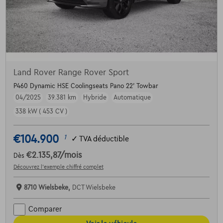
Land Rover Range Rover Sport
P460 Dynamic HSE Coolingseats Pano 22' Towbar
04/2025
39.381 km
Hybride
Automatique
338 kW ( 453 CV )
€104.900
1
✓
TVA déductible
€2.135,87
/mois
Dès
Découvrez l’exemple chiffré complet
8710 Wielsbeke,
DCT Wielsbeke
Comparer