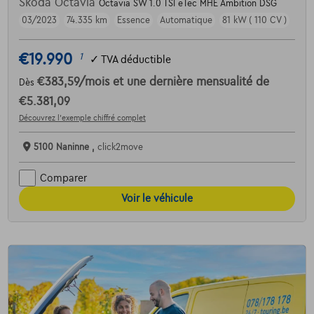
Skoda Octavia
Octavia SW 1.0 TSI eTec MHE Ambition DSG
03/2023
74.335 km
Essence
Automatique
81 kW ( 110 CV )
€19.990
1
✓
TVA déductible
€383,59
/mois
et une dernière mensualité de
Dès
€5.381,09
Découvrez l’exemple chiffré complet
5100 Naninne ,
click2move
Comparer
Voir le véhicule