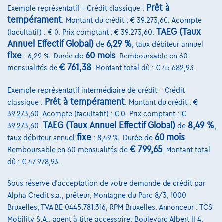
Découvrez l’exemple chiffré complet
Prêt à
Exemple représentatif – Crédit classique :
tempérament
. Montant du crédit : € 39.273,60. Acompte
7520 Tournai,
VDC Car Tournai
TAEG (Taux
(facultatif) : € 0. Prix comptant : € 39.273,60.
Comparer
Annuel Effectif Global)
6,29 %
de
, taux débiteur annuel
fixe
60 mois
: 6,29 %. Durée de
. Remboursable en 60
Voir le véhicule
€ 761,38
mensualités de
. Montant total dû : € 45.682,93.
Exemple représentatif intermédiaire de crédit – Crédit
NOUVEAU PRIX
Prêt à tempérament
classique :
. Montant du crédit : €
39.273,60. Acompte (facultatif) : € 0. Prix comptant : €
TAEG (Taux Annuel Effectif Global)
8,49 %
39.273,60.
de
,
fixe
60 mois
taux débiteur annuel
: 8,49 %. Durée de
.
€ 799,65
Remboursable en 60 mensualités de
. Montant total
dû : € 47.978,93.
Sous réserve d'acceptation de votre demande de crédit par
Alpha Credit s.a., prêteur, Montagne du Parc 8/3, 1000
Bruxelles, TVA BE 0445.781.316, RPM Bruxelles. Annonceur : TCS
Mobility S.A., agent à titre accessoire, Boulevard Albert II 4,