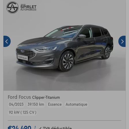
Ford Focus
Clipper-Titanium
04/2023
39.150 km
Essence
Automatique
92 kW ( 125 CV )
€24.490
1
✓
TVA déductible