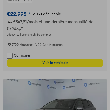
114 kW ( 155 CV )
€22.995
1
✓
TVA déductible
€347,21
/mois
et une dernière mensualité de
Dès
€7.245,71
Découvrez l’exemple chiffré complet
7700 Mouscron,
VDC Car Mouscron
Comparer
Voir le véhicule