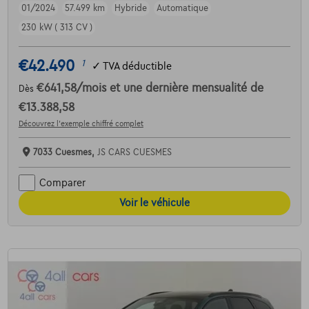
01/2024
57.499 km
Hybride
Automatique
230 kW ( 313 CV )
€42.490
1
✓
TVA déductible
€641,58
/mois
et une dernière mensualité de
Dès
€13.388,58
Découvrez l’exemple chiffré complet
7033 Cuesmes,
JS CARS CUESMES
Comparer
Voir le véhicule