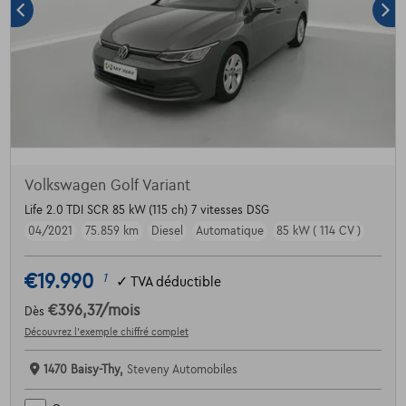
Volkswagen Golf Variant
Life 2.0 TDI SCR 85 kW (115 ch) 7 vitesses DSG
04/2021
75.859 km
Diesel
Automatique
85 kW ( 114 CV )
€19.990
1
✓
TVA déductible
€396,37
/mois
Dès
Découvrez l’exemple chiffré complet
1470 Baisy-Thy,
Steveny Automobiles