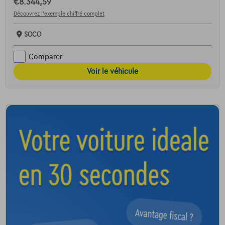
€8.344,59
Découvrez l’exemple chiffré complet
SOCO
Comparer
Voir le véhicule