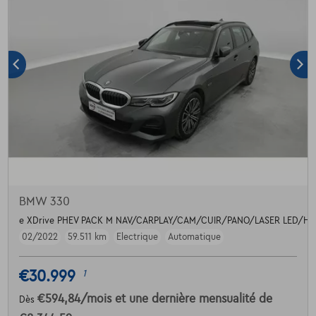
BMW 330
e XDrive PHEV PACK M NAV/CARPLAY/CAM/CUIR/PANO/LASER LED/H
02/2022
59.511 km
Electrique
Automatique
€30.999
1
€594,84
/mois
et une dernière mensualité de
Dès