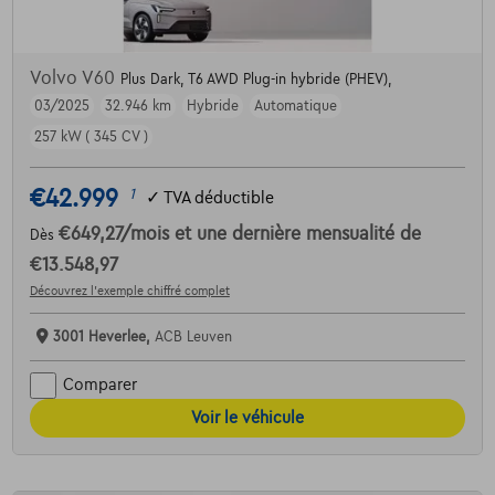
Volvo V60
Plus Dark, T6 AWD Plug-in hybride (PHEV),
03/2025
32.946 km
Hybride
Automatique
257 kW ( 345 CV )
€42.999
1
✓
TVA déductible
€649,27
/mois
et une dernière mensualité de
Dès
€13.548,97
Découvrez l’exemple chiffré complet
3001 Heverlee,
ACB Leuven
Comparer
Voir le véhicule