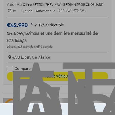
Audi A3
S-Line 45TFSIe|PHEV|NAVI+|LED|MMIPRO|SONOS|JA18"
AT
75 km
Hybride
Automatique
200 kW ( 272 CV )
€42.990
1
✓
TVA déductible
€649,13
/mois
et une dernière mensualité de
Dès
€13.546,13
Découvrez l’exemple chiffré complet
4700 Eupen,
Car Alliance
Comparer
Voir le véhicule