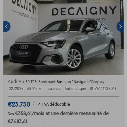
Audi A3
30 TFSI Sportback Business *Navigatie*Carplay
02/2024
68.217 km
Essence
Automatique
81 kW ( 110 CV )
€23.750
1
✓
TVA déductible
€358,61
/mois
et une dernière mensualité de
Dès
€7.483,61