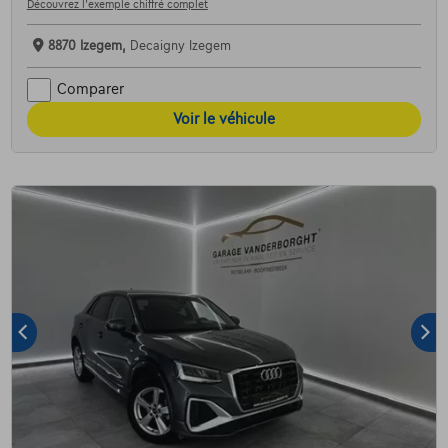
Découvrez l’exemple chiffré complet
8870 Izegem,
Decaigny Izegem
Comparer
Voir le véhicule