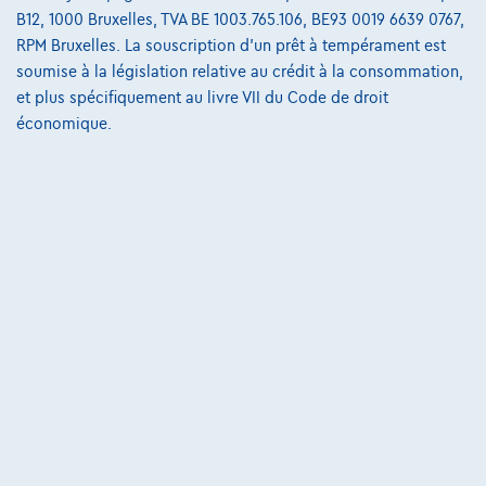
B12, 1000 Bruxelles, TVA BE 1003.765.106, BE93 0019 6639 0767,
RPM Bruxelles. La souscription d'un prêt à tempérament est
€21.990
1
soumise à la législation relative au crédit à la consommation,
€436,02
/mois
Dès
et plus spécifiquement au livre VII du Code de droit
Découvrez l’exemple chiffré complet
économique.
6041 Gosselies,
Le Centre Automobile Audi
Comparer
Voir le véhicule