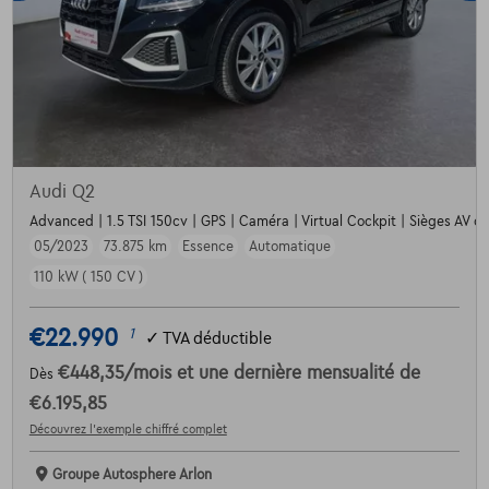
Audi Q2
Advanced | 1.5 TSI 150cv | GPS | Caméra | Virtual Cockpit | Sièges AV ch
05/2023
73.875 km
Essence
Automatique
110 kW ( 150 CV )
€22.990
1
✓
TVA déductible
€448,35
/mois
et une dernière mensualité de
Dès
€6.195,85
Découvrez l’exemple chiffré complet
Groupe Autosphere Arlon