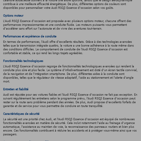
calandre audacieuse donnent à la voiture une allure sportive, tandis que le design aérodynamique
contribue à une meilleure efficacité énergétique. De plus, différentes options de couleurs sont
disponibles pour personnaliser votre Audi RSQ3 Essence d'occasion selon vos goûts.
Options moteur
L'Audi RSQ3 Essence d'occasion est proposée avec plusieurs options moteur, chacune offrant des
performances impressionnantes et une conduite fluide. Les moteurs puissants vous permettent
d'accélérer sans effort sur l'autoroute et de vivre des aventures tout-terrain.
Performances et expérience de conduite
En termes de performances, l'Audi offre d'excellents résultats. Grâce à des technologies avancées
telles que la transmission intégrale quattro, la voiture a une bonne adhérence à la route même dans
des conditions difficiles. Le comportement de conduite de l’Audi RSQ3 Essence d'occasion est
confortable et stable, ce qui rend les longs trajets agréables.
Fonctionnalités technologiques
L'Audi RSQ3 Essence d'occasion regorge de fonctionnalités technologiques avancées qui rendent la
conduite plus sûre et plus facile. Le système d'infodivertissement est doté d'un écran tactile convivial,
de la navigation et de l'intégration smartphone. De plus, différentes aides à la conduite sont
disponibles, telles que le régulateur de vitesse adaptatif, l'aide au stationnement et l'alerte d'angle
mort.
Entretien et fiabilité
Audi est réputée pour ses voitures fiables et l’Audi RSQ3 Essence d'occasion ne fait pas exception. En
suivant régulièrement les entretiens selon le programme prévu, l’Audi RSQ3 Essence d'occasion peut
rester sur la route sans problème pendant des années. De plus, Audi propose d'excellents forfaits de
garantie et de service pour vous permettre de conduire en toute tranquillité.
Caractéristiques de sécurité
La sécurité est une priorité chez Audi, et l’Audi RSQ3 Essence d'occasion est équipé de nombreuses
fonctionnalités avancées en matière de sécurité. Cela inclut notamment l'aide au freinage d'urgence
automatique, l'assistance au maintien de voie, la reconnaissance des panneaux routiers et bien plus
encore. Ces fonctionnalités contribuent à réduire les accidents et à protéger vous-même ainsi que vos
passagers.