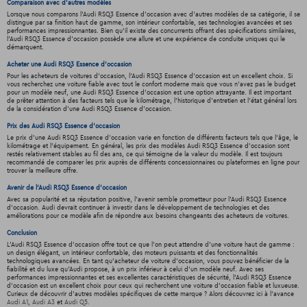
Comparaison avec d'autres modèles
Lorsque nous comparons l'Audi RSQ3 Essence d'occasion avec d'autres modèles de sa catégorie, il se
distingue par sa finition haut de gamme, son intérieur confortable, ses technologies avancées et ses
performances impressionnantes. Bien qu'il existe des concurrents offrant des spécifications similaires,
l’Audi RSQ3 Essence d'occasion possède une allure et une expérience de conduite uniques qui le
démarquent.
Acheter une Audi RSQ3 Essence d'occasion
Pour les acheteurs de voitures d'occasion, l'Audi RSQ3 Essence d'occasion est un excellent choix. Si
vous recherchez une voiture fiable avec tout le confort moderne mais que vous n'avez pas le budget
pour un modèle neuf, une Audi RSQ3 Essence d'occasion est une option attrayante. Il est important
de prêter attention à des facteurs tels que le kilométrage, l'historique d'entretien et l'état général lors
de la considération d'une Audi RSQ3 Essence d'occasion.
Prix des Audi RSQ3 Essence d'occasion
Le prix d'une Audi RSQ3 Essence d'occasion varie en fonction de différents facteurs tels que l'âge, le
kilométrage et l'équipement. En général, les prix des modèles Audi RSQ3 Essence d'occasion sont
restés relativement stables au fil des ans, ce qui témoigne de la valeur du modèle. Il est toujours
recommandé de comparer les prix auprès de différents concessionnaires ou plateformes en ligne pour
trouver la meilleure offre.
Avenir de l'Audi RSQ3 Essence d'occasion
Avec sa popularité et sa réputation positive, l'avenir semble prometteur pour l'Audi RSQ3 Essence
d'occasion. Audi devrait continuer à investir dans le développement de technologies et des
améliorations pour ce modèle afin de répondre aux besoins changeants des acheteurs de voitures.
Conclusion
L'Audi RSQ3 Essence d'occasion offre tout ce que l'on peut attendre d'une voiture haut de gamme :
un design élégant, un intérieur confortable, des moteurs puissants et des fonctionnalités
technologiques avancées. En tant qu'acheteur de voiture d'occasion, vous pouvez bénéficier de la
fiabilité et du luxe qu'Audi propose, à un prix inférieur à celui d'un modèle neuf. Avec ses
performances impressionnantes et ses excellentes caractéristiques de sécurité, l'Audi RSQ3 Essence
d'occasion est un excellent choix pour ceux qui recherchent une voiture d'occasion fiable et luxueuse.
Curieux de découvrir d'autres modèles spécifiques de cette marque ? Alors découvrez ici à l'avance
Audi A1
,
Audi A3
et
Audi Q5
.