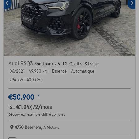
Audi RSQ3
Sportback 2.5 TFSI Quattro S tronic
06/2021
49.900 km
Essence
Automatique
294 kW ( 400 CV )
€50.900
1
€1.047,72
/mois
Dès
Découvrez l’exemple chiffré complet
8730 Beernem,
A Motors