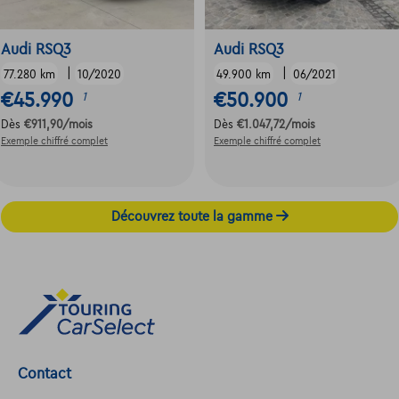
Audi RSQ3
Audi RSQ3
|
|
77.280 km
10/2020
49.900 km
06/2021
€45.990
€50.900
1
1
Dès
€911,90
/mois
Dès
€1.047,72
/mois
Exemple chiffré complet
Exemple chiffré complet
Découvrez toute la gamme
Contact