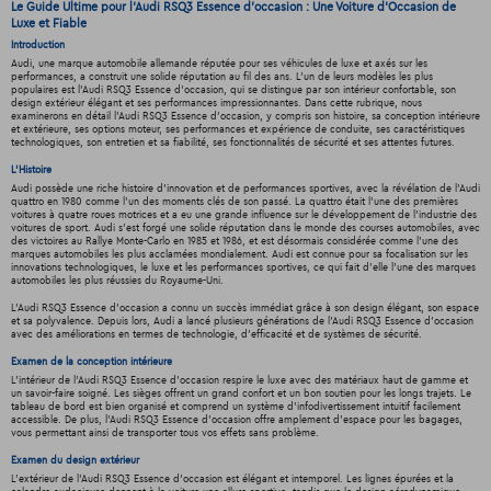
Le Guide Ultime pour l'Audi RSQ3 Essence d'occasion : Une Voiture d'Occasion de
Luxe et Fiable
Introduction
Audi, une marque automobile allemande réputée pour ses véhicules de luxe et axés sur les
performances, a construit une solide réputation au fil des ans. L'un de leurs modèles les plus
populaires est l'Audi RSQ3 Essence d'occasion, qui se distingue par son intérieur confortable, son
design extérieur élégant et ses performances impressionnantes. Dans cette rubrique, nous
examinerons en détail l'Audi RSQ3 Essence d'occasion, y compris son histoire, sa conception intérieure
et extérieure, ses options moteur, ses performances et expérience de conduite, ses caractéristiques
technologiques, son entretien et sa fiabilité, ses fonctionnalités de sécurité et ses attentes futures.
L'Histoire
Audi possède une riche histoire d'innovation et de performances sportives, avec la révélation de l'Audi
quattro en 1980 comme l'un des moments clés de son passé. La quattro était l'une des premières
voitures à quatre roues motrices et a eu une grande influence sur le développement de l'industrie des
voitures de sport. Audi s'est forgé une solide réputation dans le monde des courses automobiles, avec
des victoires au Rallye Monte-Carlo en 1985 et 1986, et est désormais considérée comme l'une des
marques automobiles les plus acclamées mondialement. Audi est connue pour sa focalisation sur les
innovations technologiques, le luxe et les performances sportives, ce qui fait d'elle l'une des marques
automobiles les plus réussies du Royaume-Uni.
L'Audi RSQ3 Essence d'occasion a connu un succès immédiat grâce à son design élégant, son espace
et sa polyvalence. Depuis lors, Audi a lancé plusieurs générations de l'Audi RSQ3 Essence d'occasion
avec des améliorations en termes de technologie, d'efficacité et de systèmes de sécurité.
Examen de la conception intérieure
L'intérieur de l'Audi RSQ3 Essence d'occasion respire le luxe avec des matériaux haut de gamme et
un savoir-faire soigné. Les sièges offrent un grand confort et un bon soutien pour les longs trajets. Le
tableau de bord est bien organisé et comprend un système d'infodivertissement intuitif facilement
accessible. De plus, l’Audi RSQ3 Essence d'occasion offre amplement d'espace pour les bagages,
vous permettant ainsi de transporter tous vos effets sans problème.
Examen du design extérieur
L'extérieur de l'Audi RSQ3 Essence d'occasion est élégant et intemporel. Les lignes épurées et la