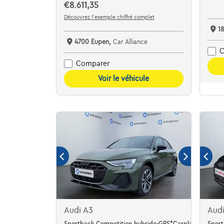
€8.611,35
Découvrez l’exemple chiffré complet
1
4700 Eupen,
Car Alliance
C
Comparer
Voir le véhicule
Audi A3
Aud
Sportback Competition hybride-GPS*Carplay*clim*Cam
Sport