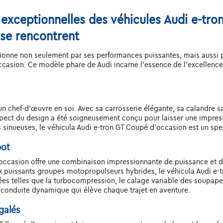
 exceptionnelles des véhicules Audi e-tro
 se rencontrent
onne non seulement par ses performances puissantes, mais aussi par
casion. Ce modèle phare de Audi incarne l'essence de l'excellence
 chef-d'œuvre en soi. Avec sa carrosserie élégante, sa calandre sais
pect du design a été soigneusement conçu pour laisser une impress
es sinueuses, le véhicula Audi e-tron GT Coupé d'occasion est un spec
pot
d'occasion offre une combinaison impressionnante de puissance et 
ux puissants groupes motopropulseurs hybrides, le véhicula Audi e
 telles que la turbocompression, le calage variable des soupapes e
 conduite dynamique qui élève chaque trajet en aventure.
galés