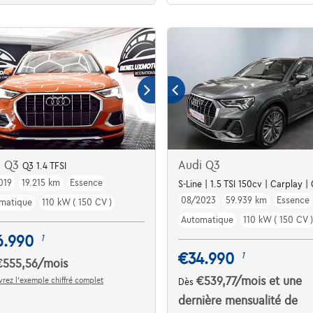
i Q3
Audi Q3
Q3 1.4 TFSI
019
19.215 km
Essence
S-Line | 1.5 TSI 150cv | Carplay |
08/2023
59.939 km
Essence
matique
110 kW ( 150 CV )
Automatique
110 kW ( 150 CV )
6.990
1
€34.990
1
€555,56
/mois
€539,77
/mois
et une
rez l’exemple chiffré complet
Dès
dernière mensualité de