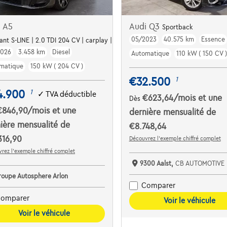
i A5
Audi Q3
Sportback
05/2023
40.575 km
Essence
s Av+Ar | Virtual Cockpit | Garantie=04/2030
ant S-LINE | 2.0 TDI 204 CV | carplay | Caméra de recul | Régulateur de vite
2026
3.458 km
Diesel
Automatique
110 kW ( 150 CV )
matique
150 kW ( 204 CV )
€32.500
1
4.900
1
✓
TVA déductible
€623,64
/mois
et une
Dès
€846,90
/mois
et une
dernière mensualité de
ière mensualité de
€8.748,64
316,90
Découvrez l’exemple chiffré complet
rez l’exemple chiffré complet
9300 Aalst,
CB AUTOMOTIVE 
roupe Autosphere Arlon
Comparer
omparer
Voir le véhicule
Voir le véhicule