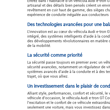
Entrez dans l'habitacle d'un véhicula Audi e-tron G
artisanal et des détails bien pensés créent un env
revêtement en cuir haut de gamme, des sièges chau
expérience de conduite inégalée aux conducteurs 
Des technologies avancées pour une ba
L'innovation est au cœur du véhicula Audi e-tron 
intégré, des systèmes intelligents d'aide à la con
des développements révolutionnaires en matière de
de la mobilité.
La sécurité comme priorité
La sécurité passe toujours en premier avec un vé
sécurité avancées, notamment un régulateur de vit
systèmes avancés d'aide à la conduite et à des tes
trajet, où que vous alliez.
Un investissement dans le plaisir de con
Alliant style, performances, confort et sécurité, l
véhicule d'occasion, le véhicula Audi e-tron GT C
l'excitation et le confort de ce véhicule extraordin
seulement une voiture, mais vous investissez dans l