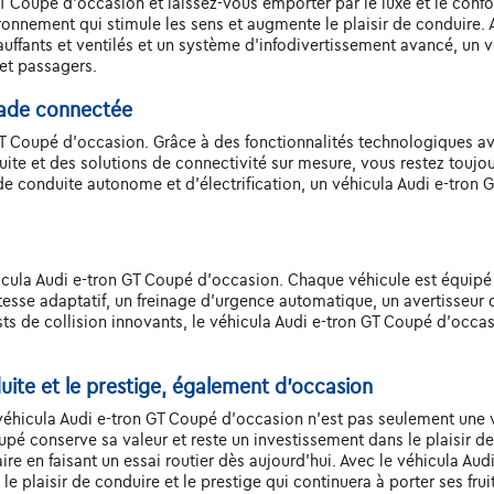
T Coupé d'occasion et laissez-vous emporter par le luxe et le confor
ironnement qui stimule les sens et augmente le plaisir de conduire. 
ffants et ventilés et un système d'infodivertissement avancé, un v
et passagers.
lade connectée
GT Coupé d'occasion. Grâce à des fonctionnalités technologiques a
duite et des solutions de connectivité sur mesure, vous restez toujo
 conduite autonome et d'électrification, un véhicula Audi e-tron G
hicula Audi e-tron GT Coupé d'occasion. Chaque véhicule est équi
esse adaptatif, un freinage d'urgence automatique, un avertisseur 
ts de collision innovants, le véhicula Audi e-tron GT Coupé d'occasi
duite et le prestige, également d'occasion
e véhicula Audi e-tron GT Coupé d'occasion n'est pas seulement une v
oupé conserve sa valeur et reste un investissement dans le plaisir 
aire en faisant un essai routier dès aujourd'hui. Avec le véhicula Au
e plaisir de conduire et le prestige qui continuera à porter ses fru