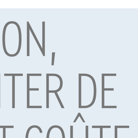
ION,
par Alpha Credit s.a., prêteur, Montagne du Parc 8/3, 1000 Bruxelles, TVA 
vard Albert II 4, B12, 1000 Brussel, BTW BE 1003.765.106, BE93 0019 6639 076
TER DE
tron GT