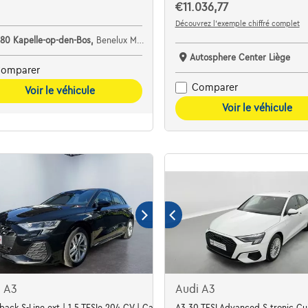
€11.036,77
Découvrez l’exemple chiffré complet
880 Kapelle-op-den-Bos,
Benelux Motors
Autosphere Center Liège
omparer
Comparer
Voir le véhicule
Voir le véhicule
i A3
Audi A3
éra*DriveSelect - tvac
back S-Line ext | 1.5 TFSIe 204 CV | Capteurs arr | GPS | Carplay | Sieges av 
A3 30 TFSI Advanced S tronic Cu