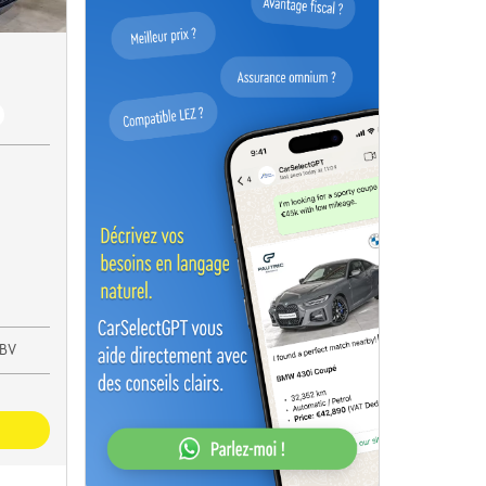
se adaptatif | GPS
BV