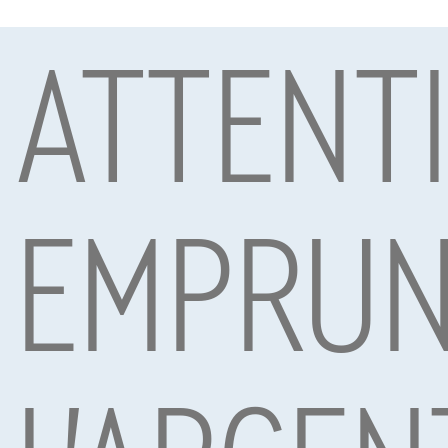
ATTENT
Sous réserve d’acceptation de votre demande de crédit 
Mobility S.A., agent in bijkomstige hoedanigheid, Boule
Voitures les plus populaires
EMPRUN
Audi e-tron GT
Audi e-