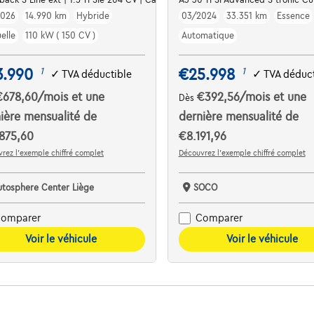
2026
14.990 km
Hybride
03/2024
33.351 km
Essence
elle
110 kW ( 150 CV )
Automatique
3.990
€25.998
1
1
✓
TVA déductible
✓
TVA déduct
€678,60
/mois
et une
€392,56
/mois
et une
Dès
ière mensualité de
dernière mensualité de
875,60
€8.191,96
rez l’exemple chiffré complet
Découvrez l’exemple chiffré complet
utosphere Center Liège
SOCO
omparer
Comparer
Voir le véhicule
Voir le véhicule