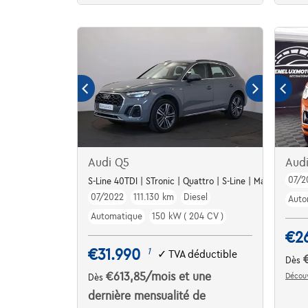
Audi Q5
Aud
07/2
S-Line 40TDI | STronic | Quattro | S-Line | MatrixLed |
07/2022
111.130 km
Diesel
Auto
Automatique
150 kW ( 204 CV )
€2
€31.990
1
✓
TVA déductible
Dès
€613,85
/mois
et une
Découv
Dès
dernière mensualité de