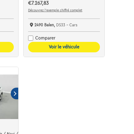
€7.267,83
Découvrez l’exemple chiffré complet
2490 Balen,
DS33 - Cars
Comparer
Voir le véhicule
chauffants | + ki
ir / Navi / Led / PDC av+ar