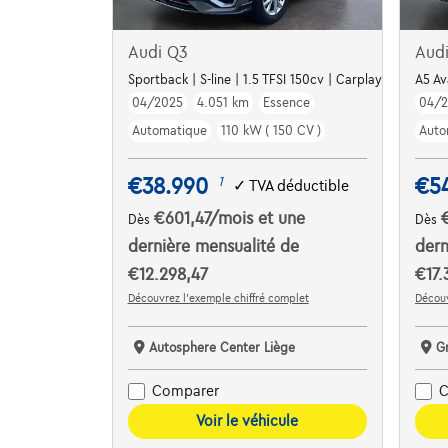
Audi Q3
Aud
Sportback | S-line | 1.5 TFSI 150cv | Carplay | Capteur
A5 Av
04/2025
4.051 km
Essence
04/
Automatique
110 kW ( 150 CV )
Auto
€38.990
€5
1
✓
TVA déductible
€601,47
/mois
et une
Dès
Dès
dernière mensualité de
dern
€12.298,47
€17.
Découvrez l’exemple chiffré complet
Découv
Autosphere Center Liège
G
Comparer
C
Voir le véhicule