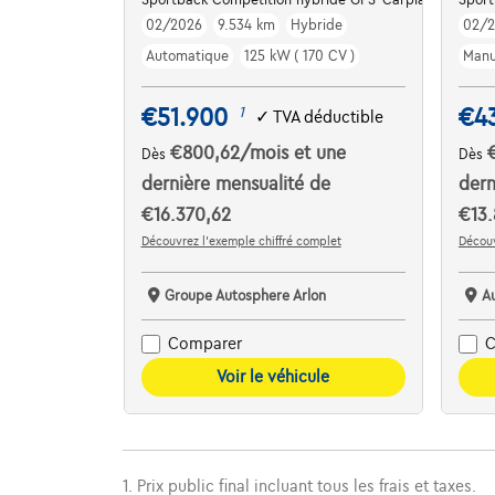
02/2026
9.534 km
Hybride
02/
Automatique
125 kW ( 170 CV )
Manu
€51.900
€4
1
✓
TVA déductible
€800,62
/mois
et une
Dès
Dès
dernière mensualité de
dern
€16.370,62
€13.
Découvrez l’exemple chiffré complet
Découv
Groupe Autosphere Arlon
A
Comparer
C
Voir le véhicule
1. Prix public final incluant tous les frais et taxes.