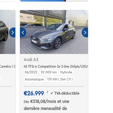
Audi A3
 Caméra | GPS | Virtual Cockpit
45 TFSI e Competition 3x S-line 245pk/LED/Apple/Le
06/2022
92.000 km
Hybride
Automatique
179 kW ( 244 CV )
€26.999
1
✓
TVA déductible
€518,08
/mois
et une
Dès
dernière mensualité de