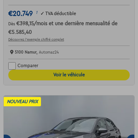
€20.749
1
✓
TVA déductible
€398,15
/mois
et une dernière mensualité de
Dès
€5.585,40
Découvrez l’exemple chiffré complet
5100 Namur,
Automaz24
Comparer
Voir le véhicule
NOUVEAU PRIX