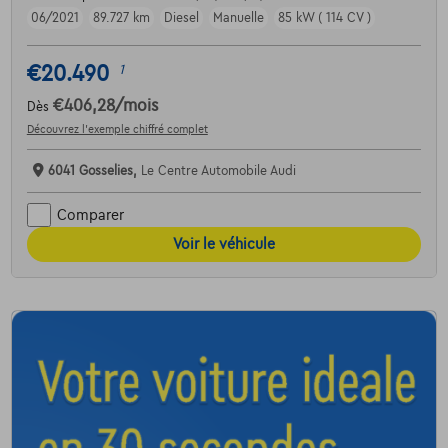
06/2021
89.727 km
Diesel
Manuelle
85 kW ( 114 CV )
€20.490
1
€406,28
/mois
Dès
Découvrez l’exemple chiffré complet
6041 Gosselies,
Le Centre Automobile Audi
Comparer
Voir le véhicule