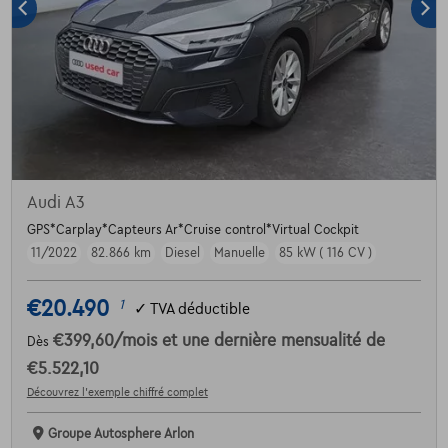
Audi A3
GPS*Carplay*Capteurs Ar*Cruise control*Virtual Cockpit
11/2022
82.866 km
Diesel
Manuelle
85 kW ( 116 CV )
€20.490
1
✓
TVA déductible
€399,60
/mois
et une dernière mensualité de
Dès
€5.522,10
Découvrez l’exemple chiffré complet
Groupe Autosphere Arlon