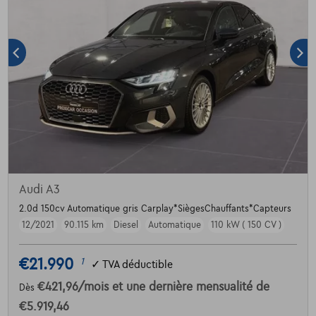
Audi A3
2.0d 150cv Automatique gris Carplay*SiègesChauffants*Capteurs
12/2021
90.115 km
Diesel
Automatique
110 kW ( 150 CV )
€21.990
1
✓
TVA déductible
€421,96
/mois
et une dernière mensualité de
Dès
€5.919,46