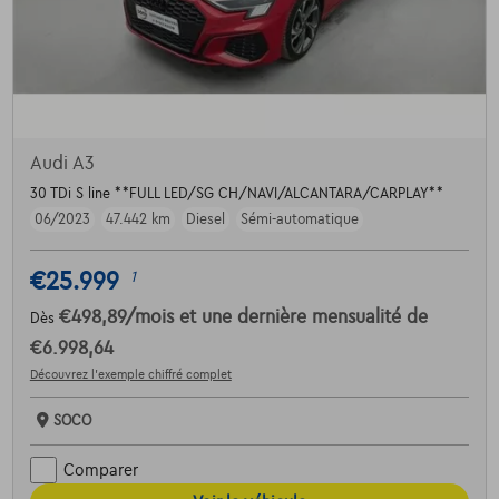
Audi A3
30 TDi S line **FULL LED/SG CH/NAVI/ALCANTARA/CARPLAY**
06/2023
47.442 km
Diesel
Sémi-automatique
€25.999
1
€498,89
/mois
et une dernière mensualité de
Dès
€6.998,64
Découvrez l’exemple chiffré complet
SOCO
Comparer