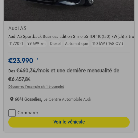
Audi A3
Audi A3 Sportback Business Edition S line 35 TDI 110(150) kW(ch) S troni
11/2021
99.699 km
Diesel
Automatique
110 kW ( 148 CV )
€23.990
1
€460,34
/mois
et une dernière mensualité de
Dès
€6.457,84
Découvrez l’exemple chiffré complet
6041 Gosselies,
Le Centre Automobile Audi
Comparer
Voir le véhicule