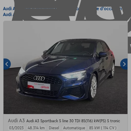
Audi A3 Diesel d'occasion - Achetez votre voiture d'occasion
Audi A3 Diesel
Audi A3
Audi A3 Sportback S line 30 TDI 85(116) kW(PS) S tronic
03/2023
48.314 km
Diesel
Automatique
85 kW ( 114 CV )