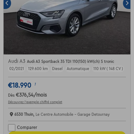
Audi A3
Audi A3 Sportback 35 TDI 110(150) kW(ch) S tronic
02/2021
129.600 km
Diesel
Automatique
110 kW ( 148 CV )
€18.990
1
€376,54
/mois
Dès
Découvrez l’exemple chiffré complet
6530 Thuin,
Le Centre Automobile - Garage Detournay
Comparer