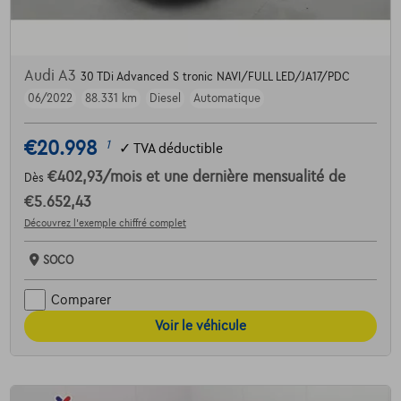
Audi A3
30 TDi Advanced S tronic NAVI/FULL LED/JA17/PDC
06/2022
88.331 km
Diesel
Automatique
€20.998
1
✓
TVA déductible
€402,93
/mois
et une dernière mensualité de
Dès
€5.652,43
Découvrez l’exemple chiffré complet
SOCO
Comparer
Voir le véhicule