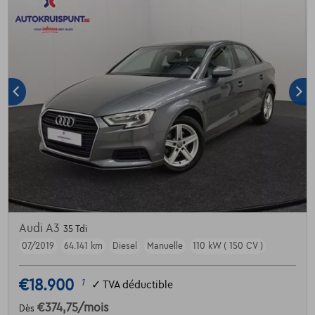
Audi A3
35 Tdi
07/2019
64.141 km
Diesel
Manuelle
110 kW ( 150 CV )
€18.900
1
✓
TVA déductible
€374,75
/mois
Dès