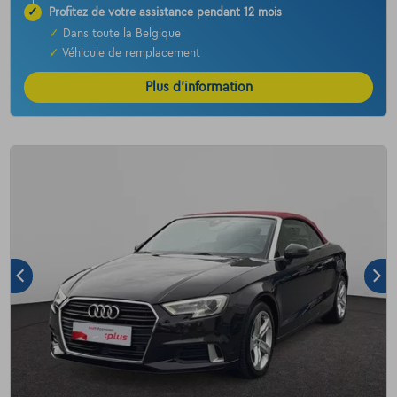
✓
Profitez de votre assistance pendant 12 mois
✓
Dans toute la Belgique
✓
Véhicule de remplacement
Plus d’information