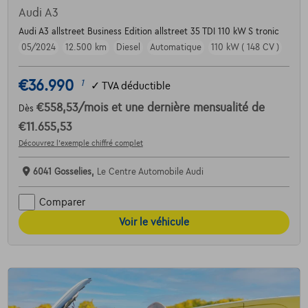
Audi A3
Audi A3 allstreet Business Edition allstreet 35 TDI 110 kW S tronic
05/2024
12.500 km
Diesel
Automatique
110 kW ( 148 CV )
€36.990
1
✓
TVA déductible
€558,53
/mois
et une dernière mensualité de
Dès
€11.655,53
Découvrez l’exemple chiffré complet
6041 Gosselies,
Le Centre Automobile Audi
Comparer
Voir le véhicule