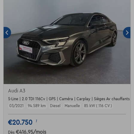
Audi A3
S-Line | 2.0 TDI 116Cv | GPS | Caméra | Carplay | Sièges Av chauffants
03/2021
94.589 km
Diesel
Manuelle
85 kW ( 116 CV )
€20.750
1
€416,95
/mois
Dès