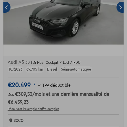
Audi A3
30 TDi Navi Cockpit / Led / PDC
10/2023
69.705 km
Diesel
Sémi-automatique
€20.499
1
✓
TVA déductible
€309,53
/mois
et une dernière mensualité de
Dès
€6.459,23
Découvrez l’exemple chiffré complet
SOCO