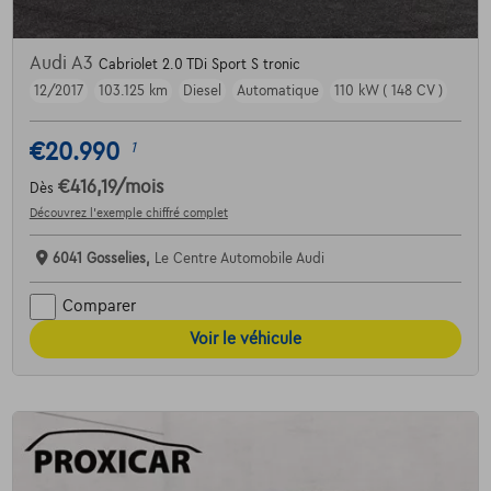
Audi A3
Cabriolet 2.0 TDi Sport S tronic
12/2017
103.125 km
Diesel
Automatique
110 kW ( 148 CV )
€20.990
1
€416,19
/mois
Dès
Découvrez l’exemple chiffré complet
6041 Gosselies,
Le Centre Automobile Audi
Comparer
Voir le véhicule