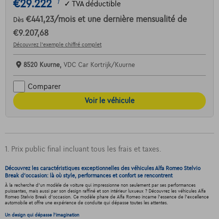
€29.222
1
✓
TVA déductible
€441,23
/mois
et une dernière mensualité de
Dès
€9.207,68
Découvrez l’exemple chiffré complet
8520 Kuurne,
VDC Car Kortrijk/Kuurne
Comparer
Voir le véhicule
1. Prix public final incluant tous les frais et taxes.
Découvrez les caractéristiques exceptionnelles des véhicules Alfa Romeo Stelvio
Break d'occasion: là où style, performances et confort se rencontrent
À la recherche d'un modèle de voiture qui impressionne non seulement par ses performances
puissantes, mais aussi par son design raffiné et son intérieur luxueux ? Découvrez les véhicules Alfa
Romeo Stelvio Break d'occasion. Ce modèle phare de Alfa Romeo incarne l'essence de l'excellence
automobile et offre une expérience de conduite qui dépasse toutes les attentes.
Un design qui dépasse l'imagination