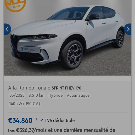
Alfa Romeo Tonale
SPRINT PHEV 190
03/2025
8.510 km
Hybride
Automatique
140 kW ( 190 CV )
€34.860
1
✓
TVA déductible
€526,37
/mois
et une dernière mensualité de
Dès