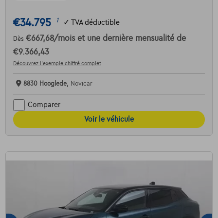
€34.795
1
✓
TVA déductible
€667,68
/mois
et une dernière mensualité de
Dès
€9.366,43
Découvrez l’exemple chiffré complet
8830 Hooglede,
Novicar
Comparer
Voir le véhicule