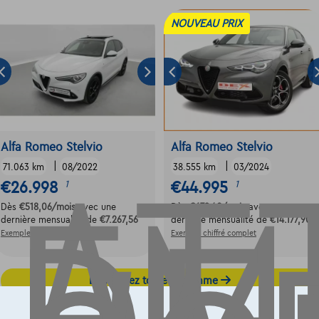
NOUVEAU PRIX
AT
Alfa Romeo Stelvio
Alfa Romeo Stelvio
|
|
71.063 km
08/2022
38.555 km
03/2024
€26.998
€44.995
1
1
Dès
€518,06
/mois
avec une
Dès
€679,40
/mois
avec une
dernière mensualité de
€7.267,56
dernière mensualité de
€14.177,90
Exemple chiffré complet
Exemple chiffré complet
Découvrez toute la gamme