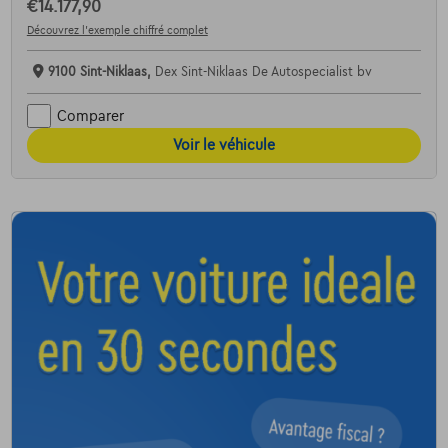
€14.177,90
Découvrez l’exemple chiffré complet
9100 Sint-Niklaas,
Dex Sint-Niklaas De Autospecialist bv
Comparer
Voir le véhicule