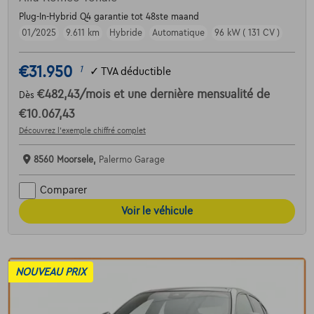
Plug-In-Hybrid Q4 garantie tot 48ste maand
01/2025
9.611 km
Hybride
Automatique
96 kW ( 131 CV )
€31.950
1
✓
TVA déductible
€482,43
/mois
et une dernière mensualité de
Dès
€10.067,43
Découvrez l’exemple chiffré complet
8560 Moorsele,
Palermo Garage
Comparer
Voir le véhicule
NOUVEAU PRIX