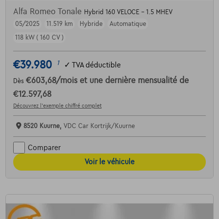
Alfa Romeo Tonale
Hybrid 160 VELOCE - 1.5 MHEV
05/2025
11.519 km
Hybride
Automatique
118 kW ( 160 CV )
€39.980
1
✓
TVA déductible
€603,68
/mois
et une dernière mensualité de
Dès
€12.597,68
Découvrez l’exemple chiffré complet
8520 Kuurne,
VDC Car Kortrijk/Kuurne
Comparer
Voir le véhicule