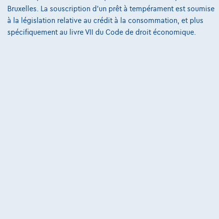
@2024 TCS Mobility SA/NV Copyright
Bruxelles. La souscription d'un prêt à tempérament est soumise
à la législation relative au crédit à la consommation, et plus
Conditions Générales
spécifiquement au livre VII du Code de droit économique.
Conditions d'assistance
Protection Des Données
Politique Des Cookies
Charte de qualité
Site Map
Login