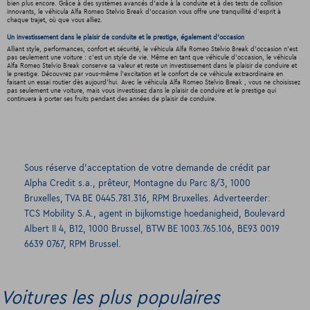
bien plus encore. Grâce à des systèmes avancés d'aide à la conduite et à des tests de collision
innovants, le véhicula Alfa Romeo Stelvio Break d'occasion vous offre une tranquillité d'esprit à
chaque trajet, où que vous alliez.
Un investissement dans le plaisir de conduite et le prestige, également d'occasion
Alliant style, performances, confort et sécurité, le véhicula Alfa Romeo Stelvio Break d'occasion n'est
pas seulement une voiture : c'est un style de vie. Même en tant que véhicule d'occasion, le véhicula
Alfa Romeo Stelvio Break conserve sa valeur et reste un investissement dans le plaisir de conduire et
le prestige. Découvrez par vous-même l'excitation et le confort de ce véhicule extraordinaire en
faisant un essai routier dès aujourd'hui. Avec le véhicula Alfa Romeo Stelvio Break , vous ne choisissez
pas seulement une voiture, mais vous investissez dans le plaisir de conduire et le prestige qui
continuera à porter ses fruits pendant des années de plaisir de conduire.
Sous réserve d’acceptation de votre demande de crédit par
Alpha Credit s.a., prêteur, Montagne du Parc 8/3, 1000
Bruxelles, TVA BE 0445.781.316, RPM Bruxelles. Adverteerder:
TCS Mobility S.A., agent in bijkomstige hoedanigheid, Boulevard
Albert II 4, B12, 1000 Brussel, BTW BE 1003.765.106, BE93 0019
6639 0767, RPM Brussel.
Voitures les plus populaires