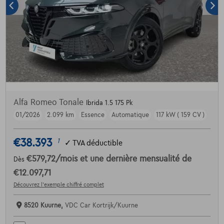
Alfa Romeo Tonale
Ibrida 1.5 175 Pk
01/2026
2.099 km
Essence
Automatique
117 kW ( 159 CV )
€38.393
1
✓
TVA déductible
€579,72
/mois
et une dernière mensualité de
Dès
€12.097,71
Découvrez l’exemple chiffré complet
8520 Kuurne,
VDC Car Kortrijk/Kuurne