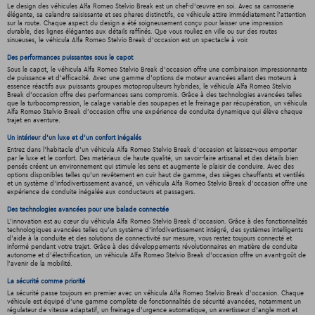
Le design des véhicules Alfa Romeo Stelvio Break est un chef-d'œuvre en soi. Avec sa carrosserie
élégante, sa calandre saisissante et ses phares distinctifs, ce véhicule attire immédiatement l'attention
sur la route. Chaque aspect du design a été soigneusement conçu pour laisser une impression
durable, des lignes élégantes aux détails raffinés. Que vous rouliez en ville ou sur des routes
sinueuses, le véhicula Alfa Romeo Stelvio Break d'occasion est un spectacle à voir.
Des performances puissantes sous le capot
Sous le capot, le véhicula Alfa Romeo Stelvio Break d'occasion offre une combinaison impressionnante
de puissance et d'efficacité. Avec une gamme d'options de moteur avancées allant des moteurs à
essence réactifs aux puissants groupes motopropulseurs hybrides, le véhicula Alfa Romeo Stelvio
Break d'occasion offre des performances sans compromis. Grâce à des technologies avancées telles
que la turbocompression, le calage variable des soupapes et le freinage par récupération, un véhicula
Alfa Romeo Stelvio Break d'occasion offre une expérience de conduite dynamique qui élève chaque
trajet en aventure.
Un intérieur d’un luxe et d’un confort inégalés
Entrez dans l'habitacle d'un véhicula Alfa Romeo Stelvio Break d'occasion et laissez-vous emporter
par le luxe et le confort. Des matériaux de haute qualité, un savoir-faire artisanal et des détails bien
pensés créent un environnement qui stimule les sens et augmente le plaisir de conduire. Avec des
options disponibles telles qu'un revêtement en cuir haut de gamme, des sièges chauffants et ventilés
et un système d'infodivertissement avancé, un véhicula Alfa Romeo Stelvio Break d'occasion offre une
expérience de conduite inégalée aux conducteurs et passagers.
Des technologies avancées pour une balade connectée
L'innovation est au cœur du véhicula Alfa Romeo Stelvio Break d'occasion. Grâce à des fonctionnalités
technologiques avancées telles qu'un système d'infodivertissement intégré, des systèmes intelligents
d'aide à la conduite et des solutions de connectivité sur mesure, vous restez toujours connecté et
informé pendant votre trajet. Grâce à des développements révolutionnaires en matière de conduite
autonome et d'électrification, un véhicula Alfa Romeo Stelvio Break d'occasion offre un avant-goût de
l'avenir de la mobilité.
La sécurité comme priorité
La sécurité passe toujours en premier avec un véhicula Alfa Romeo Stelvio Break d'occasion. Chaque
véhicule est équipé d'une gamme complète de fonctionnalités de sécurité avancées, notamment un
régulateur de vitesse adaptatif, un freinage d'urgence automatique, un avertisseur d'angle mort et