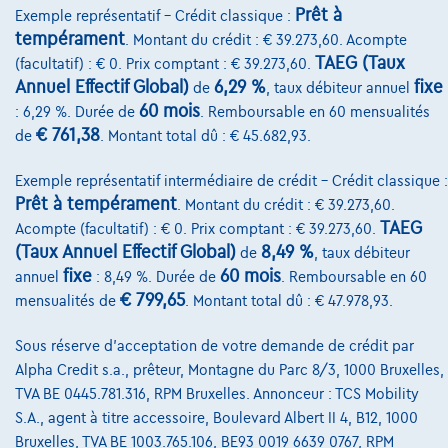
Prêt à
Exemple représentatif – Crédit classique :
Leasing
tempérament
. Montant du crédit : € 39.273,60. Acompte
TAEG (Taux
(facultatif) : € 0. Prix comptant : € 39.273,60.
Annuel Effectif Global)
6,29 %
fixe
de
, taux débiteur annuel
Sur Nous
60 mois
: 6,29 %. Durée de
. Remboursable en 60 mensualités
Devenez client
€ 761,38
de
. Montant total dû : € 45.682,93.
Qui nous sommes
Exemple représentatif intermédiaire de crédit – Crédit classique :
Prêt à tempérament
. Montant du crédit : € 39.273,60.
Charte de qualité
TAEG
Acompte (facultatif) : € 0. Prix comptant : € 39.273,60.
Nos dealers
(Taux Annuel Effectif Global)
8,49 %
de
, taux débiteur
fixe
60 mois
annuel
: 8,49 %. Durée de
. Remboursable en 60
Nos partenaires
€ 799,65
mensualités de
. Montant total dû : € 47.978,93.
Notre équipe
Sous réserve d'acceptation de votre demande de crédit par
Contact
Alpha Credit s.a., prêteur, Montagne du Parc 8/3, 1000 Bruxelles,
TVA BE 0445.781.316, RPM Bruxelles. Annonceur : TCS Mobility
S.A., agent à titre accessoire, Boulevard Albert II 4, B12, 1000
Bruxelles, TVA BE 1003.765.106, BE93 0019 6639 0767, RPM