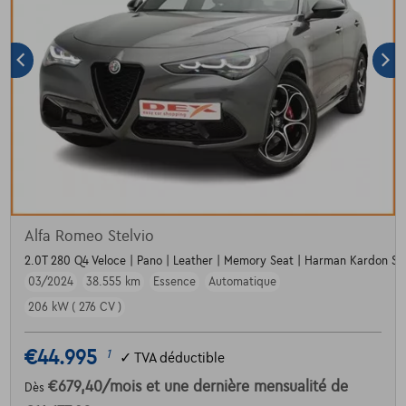
Alfa Romeo Stelvio
2.0T 280 Q4 Veloce | Pano | Leather | Memory Seat | Harman Kardon S
03/2024
38.555 km
Essence
Automatique
206 kW ( 276 CV )
€44.995
1
✓
TVA déductible
€679,40
/mois
et une dernière mensualité de
Dès