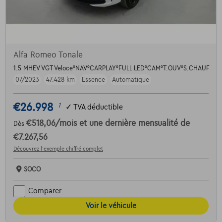
Alfa Romeo Tonale
1.5 MHEV VGT Veloce°NAV°CARPLAY°FULL LED°CAM°T.OUV°S.CHAUF
07/2023
47.428 km
Essence
Automatique
€26.998
1
✓
TVA déductible
€518,06
/mois
et une dernière mensualité de
Dès
€7.267,56
Découvrez l’exemple chiffré complet
SOCO
Comparer
Voir le véhicule