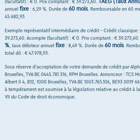
TAEG (Taux Annue
(facultatif) : € 0. Prix comptant : € 39.273,60.
fixe
60 mois
annuel
: 6,29 %. Durée de
. Remboursable en 60 m
45.682,93.
Exemple représentatif intermédiaire de crédit – Crédit classique 
39.273,60. Acompte (facultatif) : € 0. Prix comptant : € 39.273,60
%
fixe
60 mois
, taux débiteur annuel
: 8,49 %. Durée de
. Rembo
total dû : € 47.978,93.
Sous réserve d'acceptation de votre demande de crédit par Alpha
Bruxelles, TVA BE 0445.781.316, RPM Bruxelles. Annonceur : TCS Mob
Albert II 4, B12, 1000 Bruxelles, TVA BE 1003.765.106, BE93 0019 6
à tempérament est soumise à la législation relative au crédit à 
VII du Code de droit économique.