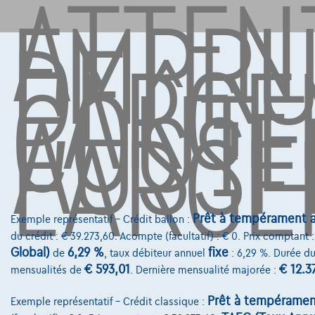
ATTEN
EMPR
DE
L'ARGE
COÛTE
AUSSI
L'ARGE
Prêt à tempérament a
Exemple représentatif – Crédit ballon :
du crédit : € 39.273,60. Acompte (facultatif) : € 0. Prix comptant 
Global)
6,29 %
fixe
de
, taux débiteur annuel
: 6,29 %. Durée du
€ 593,01
€ 12.3
mensualités de
. Dernière mensualité majorée :
Prêt à tempéramen
Exemple représentatif – Crédit classique :