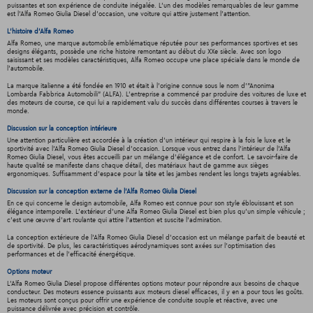
puissantes et son expérience de conduite inégalée. L'un des modèles remarquables de leur gamme
est l'Alfa Romeo Giulia Diesel d'occasion, une voiture qui attire justement l'attention.
L'histoire d'Alfa Romeo
Alfa Romeo, une marque automobile emblématique réputée pour ses performances sportives et ses
designs élégants, possède une riche histoire remontant au début du XXe siècle. Avec son logo
saisissant et ses modèles caractéristiques, Alfa Romeo occupe une place spéciale dans le monde de
l'automobile.
La marque italienne a été fondée en 1910 et était à l'origine connue sous le nom d'"Anonima
Lombarda Fabbrica Automobili" (ALFA). L'entreprise a commencé par produire des voitures de luxe et
des moteurs de course, ce qui lui a rapidement valu du succès dans différentes courses à travers le
monde.
Discussion sur la conception intérieure
Une attention particulière est accordée à la création d'un intérieur qui respire à la fois le luxe et le
sportivité avec l'Alfa Romeo Giulia Diesel d'occasion. Lorsque vous entrez dans l'intérieur de l'Alfa
Romeo Giulia Diesel, vous êtes accueilli par un mélange d'élégance et de confort. Le savoir-faire de
haute qualité se manifeste dans chaque détail, des matériaux haut de gamme aux sièges
ergonomiques. Suffisamment d'espace pour la tête et les jambes rendent les longs trajets agréables.
Discussion sur la conception externe de l'Alfa Romeo Giulia Diesel
En ce qui concerne le design automobile, Alfa Romeo est connue pour son style éblouissant et son
élégance intemporelle. L'extérieur d'une Alfa Romeo Giulia Diesel est bien plus qu'un simple véhicule ;
c'est une œuvre d'art roulante qui attire l'attention et suscite l'admiration.
La conception extérieure de l'Alfa Romeo Giulia Diesel d'occasion est un mélange parfait de beauté et
de sportivité. De plus, les caractéristiques aérodynamiques sont axées sur l'optimisation des
performances et de l'efficacité énergétique.
Options moteur
L'Alfa Romeo Giulia Diesel propose différentes options moteur pour répondre aux besoins de chaque
conducteur. Des moteurs essence puissants aux moteurs diesel efficaces, il y en a pour tous les goûts.
Les moteurs sont conçus pour offrir une expérience de conduite souple et réactive, avec une
puissance délivrée avec précision et contrôle.