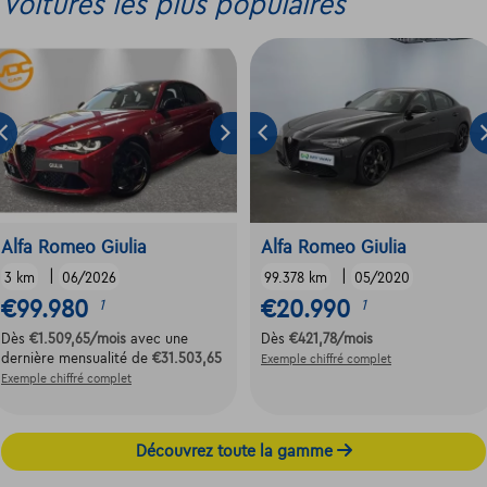
Voitures les plus populaires
Alfa Romeo Giulia
Alfa Romeo Giulia
|
|
3 km
06/2026
99.378 km
05/2020
€99.980
€20.990
1
1
Dès
€1.509,65
/mois
avec une
Dès
€421,78
/mois
dernière mensualité de
€31.503,65
Exemple chiffré complet
Exemple chiffré complet
Découvrez toute la gamme