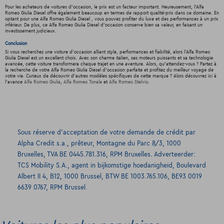
Pour les acheteurs de voitures d'occasion, le prix est un facteur important. Heureusement, l'Alfa
Romeo Giulia Diesel offre également beaucoup en termes de rapport qualité-prix dans ce domaine. En
optant pour une Alfa Romeo Giulia Diesel , vous pouvez profiter du luxe et des performances à un prix
inférieur. De plus, ce Alfa Romeo Giulia Diesel d'occasion conserve bien sa valeur, en faisant un
investissement judicieux.
Conclusion
Si vous recherchez une voiture d'occasion alliant style, performances et fiabilité, alors l'Alfa Romeo
Giulia Diesel est un excellent choix. Avec son charme italien, ses moteurs puissants et sa technologie
avancée, cette voiture transformera chaque trajet en une aventure. Alors, qu'attendez-vous ? Partez à
la recherche de votre Alfa Romeo Giulia Diesel d'occasion parfaite et profitez du meilleur voyage de
votre vie. Curieux de découvrir d'autres modèles spécifiques de cette marque ? Alors découvrez ici à
l'avance
Alfa Romeo Giulia
,
Alfa Romeo Tonale
et
Alfa Romeo Stelvio
.
Sous réserve d’acceptation de votre demande de crédit par
Alpha Credit s.a., prêteur, Montagne du Parc 8/3, 1000
Bruxelles, TVA BE 0445.781.316, RPM Bruxelles. Adverteerder:
TCS Mobility S.A., agent in bijkomstige hoedanigheid, Boulevard
Albert II 4, B12, 1000 Brussel, BTW BE 1003.765.106, BE93 0019
6639 0767, RPM Brussel.