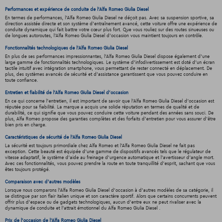
Performances et expérience de conduite de l'Alfa Romeo Giulia Diesel
En termes de performances, l'Alfa Romeo Giulia Diesel ne déçoit pas. Avec sa suspension sportive, sa
direction assistée directe et son système d'entraînement avancé, cette voiture offre une expérience de
conduite dynamique qui fait battre votre cœur plus fort. Que vous rouliez sur des routes sinueuses ou
de longues autoroutes, l'Alfa Romeo Giulia Diesel d'occasion vous maintient toujours en contrôle.
Fonctionnalités technologiques de l'Alfa Romeo Giulia Diesel
En plus de ses performances impressionnantes, l'Alfa Romeo Giulia Diesel dispose également d'une
large gamme de fonctionnalités technologiques. Le système d'infodivertissement est doté d'un écran
tactile intuitif avec intégration smartphone, vous permettant de rester connecté en déplacement. De
plus, des systèmes avancés de sécurité et d'assistance garantissent que vous pouvez conduire en
toute confiance.
Entretien et fiabilité de l'Alfa Romeo Giulia Diesel d'occasion
En ce qui concerne l'entretien, il est important de savoir que l'Alfa Romeo Giulia Diesel d'occasion est
réputée pour sa fiabilité. La marque a acquis une solide réputation en termes de qualité et de
durabilité, ce qui signifie que vous pouvez conduire cette voiture pendant des années sans souci. De
plus, Alfa Romeo propose des garanties complètes et des forfaits d'entretien pour vous assurer d'être
bien pris en charge.
Caractéristiques de sécurité de l'Alfa Romeo Giulia Diesel
La sécurité est toujours primordiale chez Alfa Romeo et l'Alfa Romeo Giulia Diesel ne fait pas
exception. Cette beauté est équipée d'une gamme de dispositifs avancés tels que le régulateur de
vitesse adaptatif, le système d'aide au freinage d'urgence automatique et l'avertisseur d'angle mort.
Avec ces fonctionnalités, vous pouvez prendre la route en toute tranquillité d'esprit, sachant que vous
êtes toujours protégé.
Comparaison avec d'autres modèles
Lorsque nous comparons l'Alfa Romeo Giulia Diesel d'occasion à d'autres modèles de sa catégorie, il
se distingue par son flair italien unique et son caractère sportif. Alors que certains concurrents peuvent
offrir plus d'espace ou de gadgets technologiques, aucun d'entre eux ne peut rivaliser avec la
dynamique de conduite et l'attrait émotionnel du Alfa Romeo Giulia Diesel .
Prix de l'occasion de l'Alfa Romeo Giulia Diesel