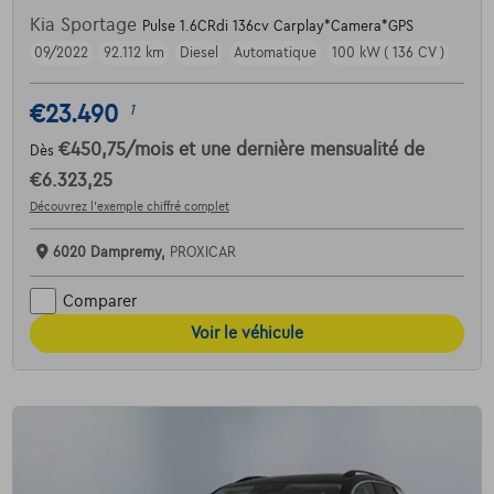
Kia Sportage
Pulse 1.6CRdi 136cv Carplay*Camera*GPS
09/2022
92.112 km
Diesel
Automatique
100 kW ( 136 CV )
€23.490
1
€450,75
/mois
et une dernière mensualité de
Dès
€6.323,25
Découvrez l’exemple chiffré complet
6020 Dampremy,
PROXICAR
Comparer
Voir le véhicule