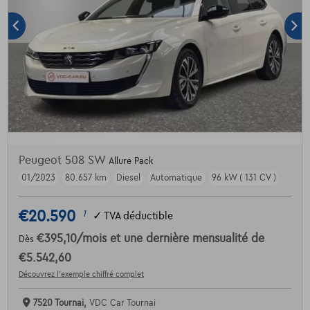
Peugeot 508 SW
Allure Pack
01/2023
80.657 km
Diesel
Automatique
96 kW ( 131 CV )
€20.590
1
✓
TVA déductible
€395,10
/mois
et une dernière mensualité de
Dès
€5.542,60
Découvrez l’exemple chiffré complet
7520 Tournai,
VDC Car Tournai