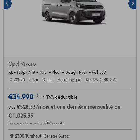
Opel Vivaro
XL - 180pk AT8 - Navi - Vloer - Design Pack - Full LED
01/2026
5 km
Diesel
Automatique
132 kW ( 180 CV )
€34.990
1
✓
TVA déductible
€528,33
/mois
et une dernière mensualité de
Dès
€11.025,33
Découvrez l’exemple chiffré complet
2300 Turnhout,
Garage Barto