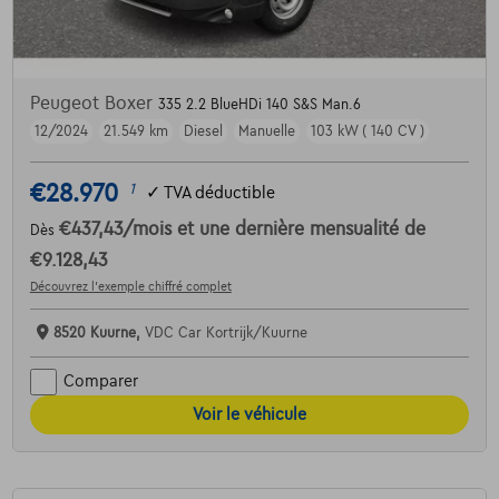
Peugeot Boxer
335 2.2 BlueHDi 140 S&S Man.6
12/2024
21.549 km
Diesel
Manuelle
103 kW ( 140 CV )
€28.970
1
✓
TVA déductible
€437,43
/mois
et une dernière mensualité de
Dès
€9.128,43
Découvrez l’exemple chiffré complet
8520 Kuurne,
VDC Car Kortrijk/Kuurne
Comparer
Voir le véhicule