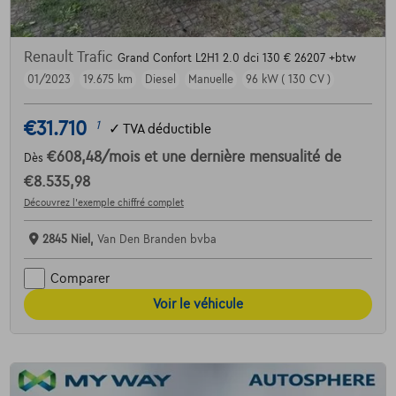
Renault Trafic
Grand Confort L2H1 2.0 dci 130 € 26207 +btw
01/2023
19.675 km
Diesel
Manuelle
96 kW ( 130 CV )
€31.710
1
✓
TVA déductible
€608,48
/mois
et une dernière mensualité de
Dès
€8.535,98
Découvrez l’exemple chiffré complet
2845 Niel,
Van Den Branden bvba
Comparer
Voir le véhicule