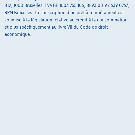
B12, 1000 Bruxelles, TVA BE 1003.765.106, BE93 0019 6639 0767,
€673,17
/mois
Dès
RPM Bruxelles. La souscription d'un prêt à tempérament est
Découvrez l’exemple chiffré complet
soumise à la législation relative au crédit à la consommation,
7700 Mouscron,
Ghistelinck Mouscron
et plus spécifiquement au livre VII du Code de droit
économique.
Comparer
Voir le véhicule
NOUVEAU PRIX