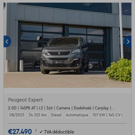
Peugeot Expert
2.0D | 145PK AT | L3 | 3zit | Camera | Dodehoek | Carplay |...
08/2023
34.325 km
Diesel
Automatique
107 kW ( 145 CV )
€27.490
1
✓
TVA déductible