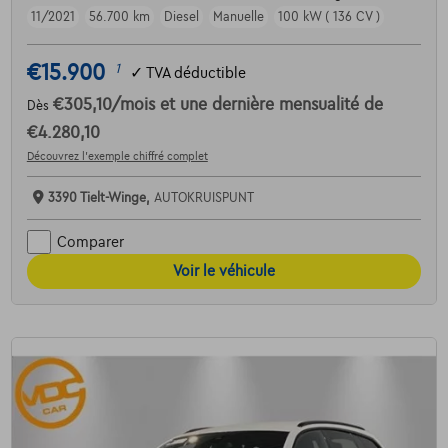
11/2021
56.700 km
Diesel
Manuelle
100 kW ( 136 CV )
€15.900
1
✓
TVA déductible
€305,10
/mois
et une dernière mensualité de
Dès
€4.280,10
Découvrez l’exemple chiffré complet
3390 Tielt-Winge,
AUTOKRUISPUNT
Comparer
Voir le véhicule