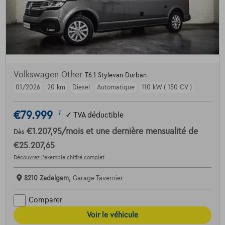
Volkswagen Other
T6.1 Stylevan Durban
01/2026
20 km
Diesel
Automatique
110 kW ( 150 CV )
€79.999
1
✓
TVA déductible
€1.207,95
/mois
et une dernière mensualité de
Dès
€25.207,65
Découvrez l’exemple chiffré complet
8210 Zedelgem,
Garage Tavernier
Comparer
Voir le véhicule