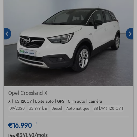
Opel Crossland X
X | 1.5 120CV | Boite auto | GPS | Clim auto | caméra
09/2020
35.979 km
Diesel
Automatique
88 kW ( 120 CV )
€16.990
1
€341,40
/mois
Dès