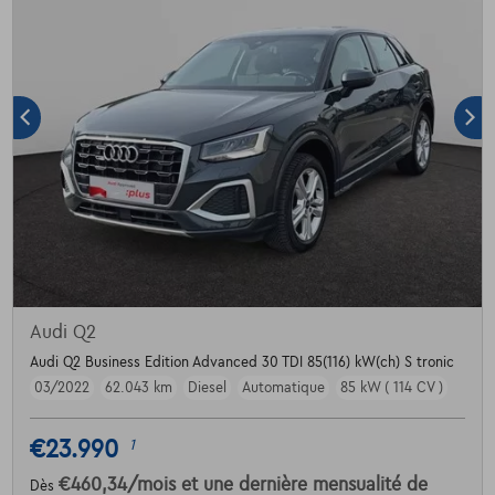
Audi Q2
Audi Q2 Business Edition Advanced 30 TDI 85(116) kW(ch) S tronic
03/2022
62.043 km
Diesel
Automatique
85 kW ( 114 CV )
€23.990
1
€460,34
/mois
et une dernière mensualité de
Dès