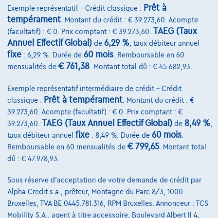
Prêt à
Exemple représentatif – Crédit classique :
tempérament
. Montant du crédit : € 39.273,60. Acompte
TAEG (Taux
(facultatif) : € 0. Prix comptant : € 39.273,60.
Annuel Effectif Global)
6,29 %
de
, taux débiteur annuel
fixe
60 mois
: 6,29 %. Durée de
. Remboursable en 60
€ 761,38
mensualités de
. Montant total dû : € 45.682,93.
Exemple représentatif intermédiaire de crédit – Crédit
Prêt à tempérament
classique :
. Montant du crédit : €
39.273,60. Acompte (facultatif) : € 0. Prix comptant : €
TAEG (Taux Annuel Effectif Global)
8,49 %
39.273,60.
de
,
fixe
60 mois
taux débiteur annuel
: 8,49 %. Durée de
.
€ 799,65
Remboursable en 60 mensualités de
. Montant total
dû : € 47.978,93.
Mercedes-Benz GLC 200
GLC d 4MATIC Licht Interieur
Sous réserve d'acceptation de votre demande de crédit par
05/2020
70.734 km
Diesel
Automatique
120 kW ( 163 CV )
Alpha Credit s.a., prêteur, Montagne du Parc 8/3, 1000
Bruxelles, TVA BE 0445.781.316, RPM Bruxelles. Annonceur : TCS
€33.950
1
Mobility S.A., agent à titre accessoire, Boulevard Albert II 4,