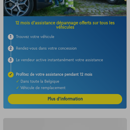
12 mois d’assistance dépannage offerts sur tous les
véhicules
1
Trouvez votre véhicule
2
Rendez-vous dans votre concession
3
Le vendeur active instantanément votre assistance
✓
Profitez de votre assistance pendant 12 mois
✓
Dans toute la Belgique
✓
Véhicule de remplacement
Plus d’information