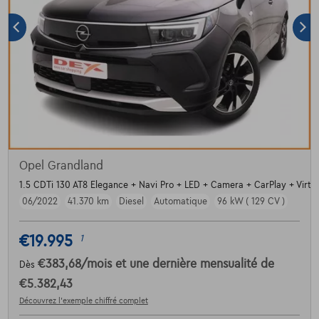
Opel Grandland
1.5 CDTi 130 AT8 Elegance + Navi Pro + LED + Camera + CarPlay + Virtual
06/2022
41.370 km
Diesel
Automatique
96 kW ( 129 CV )
€19.995
1
€383,68
/mois
et une dernière mensualité de
Dès
€5.382,43
Découvrez l’exemple chiffré complet