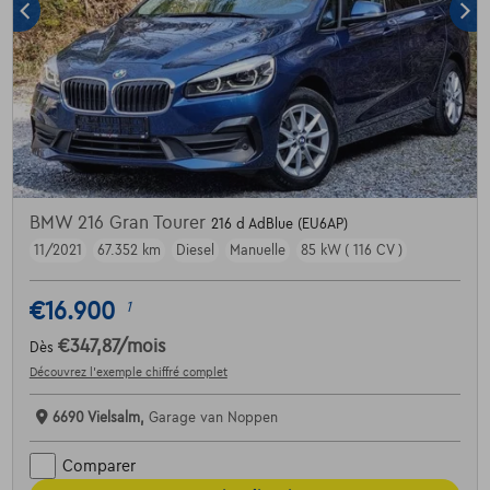
BMW 216 Gran Tourer
216 d AdBlue (EU6AP)
11/2021
67.352 km
Diesel
Manuelle
85 kW ( 116 CV )
€16.900
1
€347,87
/mois
Dès
Découvrez l’exemple chiffré complet
6690 Vielsalm,
Garage van Noppen
Comparer