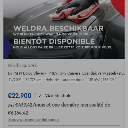
Skoda Superb
1.4 TSI iV DSG6 Clever+ (PHEV) GPS Camera Opendak Verw.zetels+stuur
11/2021
61.775 km
Hybride
Automatique
115 kW ( 156 CV )
€22.900
1
✓
TVA déductible
€439,42
/mois
et une dernière mensualité de
Dès
€6.164,42
Découvrez l’exemple chiffré complet