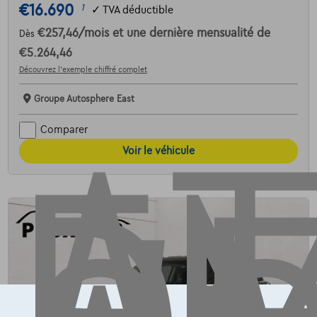
€16.690
1
✓
TVA déductible
AT
€257,46
/mois
et une dernière mensualité de
Dès
€5.264,46
Découvrez l’exemple chiffré complet
Groupe Autosphere East
Comparer
Voir le véhicule