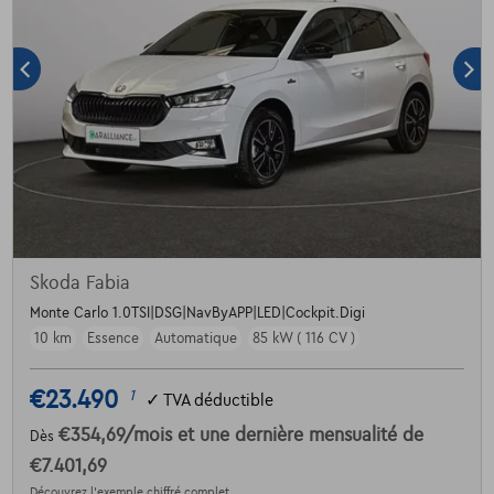
Skoda Fabia
Monte Carlo 1.0TSI|DSG|NavByAPP|LED|Cockpit.Digi
10 km
Essence
Automatique
85 kW ( 116 CV )
€23.490
1
✓
TVA déductible
€354,69
/mois
et une dernière mensualité de
Dès
€7.401,69
Découvrez l’exemple chiffré complet