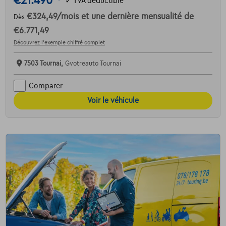
€21.490
✓
TVA déductible
€324,49
/mois
et une dernière mensualité de
Dès
€6.771,49
Découvrez l’exemple chiffré complet
7503 Tournai,
Gvotreauto Tournai
Comparer
Voir le véhicule