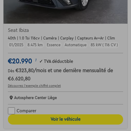
Seat Ibiza
40th | 1.0 Tsi 116cv | Caméra | Carplay | Capteurs Av+Ar | Clim
01/2025
8.475 km
Essence
Automatique
85 kW ( 116 CV )
€20.990
1
✓
TVA déductible
€323,80
/mois
et une dernière mensualité de
Dès
€6.620,80
Découvrez l’exemple chiffré complet
Autosphere Center Liège
Comparer
Voir le véhicule