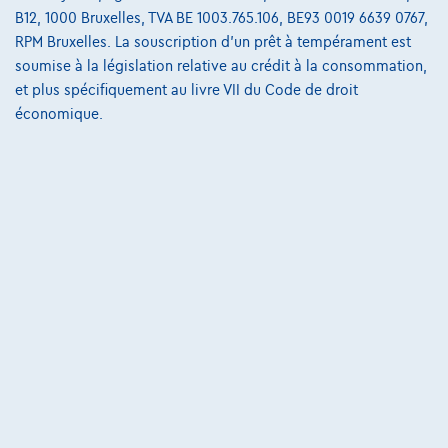
Skoda Fabia
B12, 1000 Bruxelles, TVA BE 1003.765.106, BE93 0019 6639 0767,
RPM Bruxelles. La souscription d'un prêt à tempérament est
Ambition | 1.0 TSI 95 CV | CAMERA | CARPLAY | CLIM AUTO
soumise à la législation relative au crédit à la consommation,
02/2023
55.556 km
Essence
Manuelle
70 kW ( 95 CV )
et plus spécifiquement au livre VII du Code de droit
économique.
€15.990
1
✓
TVA déductible
€311,84
/mois
et une dernière mensualité de
Dès
€4.309,34
Découvrez l’exemple chiffré complet
Autosphere Center Liège
Comparer
Voir le véhicule