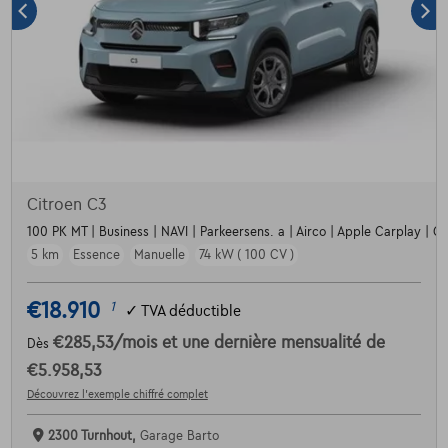
Citroen C3
100 PK MT | Business | NAVI | Parkeersens. a | Airco | Apple Carplay | Crui
5 km
Essence
Manuelle
74 kW ( 100 CV )
€18.910
1
✓
TVA déductible
€285,53
/mois
et une dernière mensualité de
Dès
€5.958,53
Découvrez l’exemple chiffré complet
2300 Turnhout,
Garage Barto