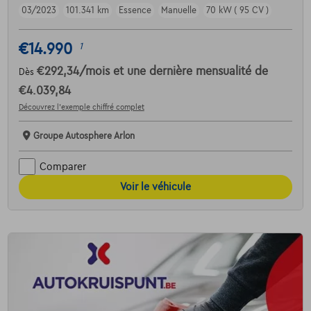
03/2023
101.341 km
Essence
Manuelle
70 kW ( 95 CV )
€14.990
1
€292,34
/mois
et une dernière mensualité de
Dès
€4.039,84
Découvrez l’exemple chiffré complet
Groupe Autosphere Arlon
Comparer
Voir le véhicule