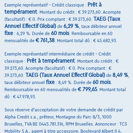
Prêt à
Exemple représentatif – Crédit classique :
Comparer
tempérament
. Montant du crédit : € 39.273,60. Acompte
Voir le véhicule
TAEG (Taux
(facultatif) : € 0. Prix comptant : € 39.273,60.
Annuel Effectif Global)
6,29 %
de
, taux débiteur annuel
fixe
60 mois
: 6,29 %. Durée de
. Remboursable en 60
€ 761,38
mensualités de
. Montant total dû : € 45.682,93.
Exemple représentatif intermédiaire de crédit – Crédit
Prêt à tempérament
classique :
. Montant du crédit : €
39.273,60. Acompte (facultatif) : € 0. Prix comptant : €
TAEG (Taux Annuel Effectif Global)
8,49 %
39.273,60.
de
,
fixe
60 mois
taux débiteur annuel
: 8,49 %. Durée de
.
€ 799,65
Remboursable en 60 mensualités de
. Montant total
dû : € 47.978,93.
Sous réserve d'acceptation de votre demande de crédit par
Alpha Credit s.a., prêteur, Montagne du Parc 8/3, 1000
Bruxelles, TVA BE 0445.781.316, RPM Bruxelles. Annonceur : TCS
Mobility S.A., agent à titre accessoire, Boulevard Albert II 4,