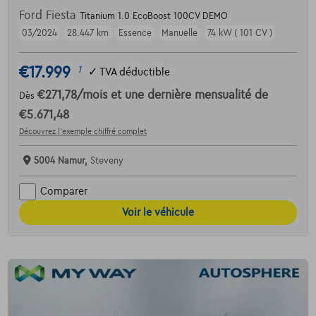
Ford Fiesta
Titanium 1.0 EcoBoost 100CV DEMO
03/2024
28.447 km
Essence
Manuelle
74 kW ( 101 CV )
€17.999
1
✓
TVA déductible
€271,78
/mois
et une dernière mensualité de
Dès
€5.671,48
Découvrez l’exemple chiffré complet
5004 Namur,
Steveny
Comparer
Voir le véhicule