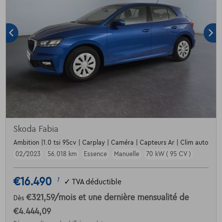
Skoda Fabia
Ambition |1.0 tsi 95cv | Carplay | Caméra | Capteurs Ar | Clim auto
02/2023
56.018 km
Essence
Manuelle
70 kW ( 95 CV )
€16.490
1
✓
TVA déductible
€321,59
/mois
et une dernière mensualité de
Dès
€4.444,09