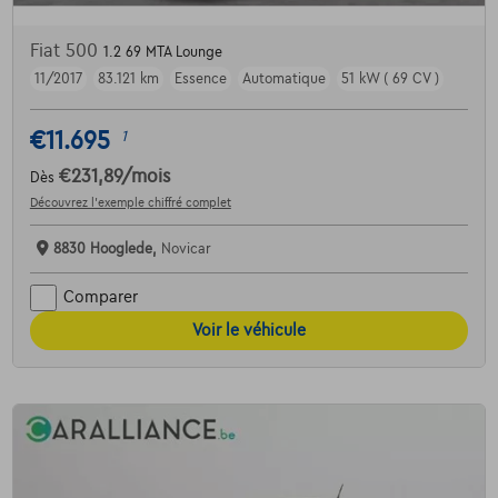
Fiat 500
1.2 69 MTA Lounge
11/2017
83.121 km
Essence
Automatique
51 kW ( 69 CV )
€11.695
1
€231,89
/mois
Dès
Découvrez l’exemple chiffré complet
8830 Hooglede,
Novicar
Comparer
Voir le véhicule