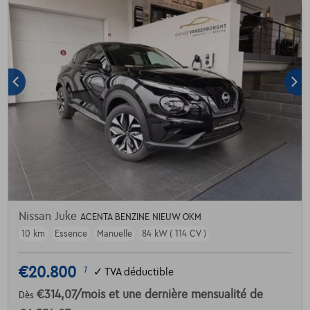
Nissan Juke
ACENTA BENZINE NIEUW OKM
10 km
Essence
Manuelle
84 kW ( 114 CV )
€20.800
1
✓
TVA déductible
€314,07
/mois
et une dernière mensualité de
Dès