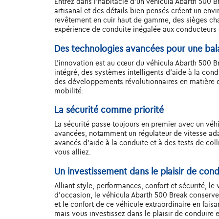
Entrez dans l'habitacle d'un véhicula Abarth 500 Br
artisanal et des détails bien pensés créent un env
revêtement en cuir haut de gamme, des sièges chau
expérience de conduite inégalée aux conducteurs 
Des technologies avancées pour une ba
L'innovation est au cœur du véhicula Abarth 500 B
intégré, des systèmes intelligents d'aide à la con
des développements révolutionnaires en matière de
mobilité.
La sécurité comme priorité
La sécurité passe toujours en premier avec un vé
avancées, notamment un régulateur de vitesse adap
avancés d'aide à la conduite et à des tests de coll
vous alliez.
Un investissement dans le plaisir de con
Alliant style, performances, confort et sécurité, l
d'occasion, le véhicula Abarth 500 Break conserve 
et le confort de ce véhicule extraordinaire en fais
mais vous investissez dans le plaisir de conduire e