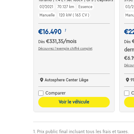
07/2021
70.127 km
Essence
03/2
Manuelle
120 kW ( 163 CV )
Manu
€16.490
€2
1
€331,35
/mois
Dès
Dès
Découvrez l’exemple chiffré complet
dern
€6.1
Découv
Autosphere Center Liège
91
Comparer
C
Voir le véhicule
1. Prix public final incluant tous les frais et taxes.