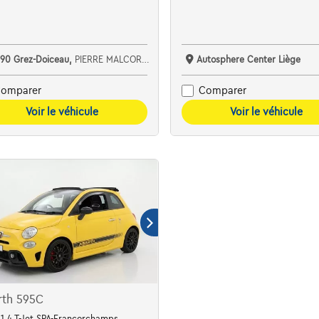
390 Grez-Doiceau,
PIERRE MALCORPS AUTOMOBILES SRL
Autosphere Center Liège
omparer
Comparer
Voir le véhicule
Voir le véhicule
rth 595C
to | Cuir
1.4 T-Jet SPA-Francorchamps