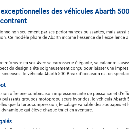
exceptionnelles des véhicules Abarth 500 
ncontrent
onne non seulement par ses performances puissantes, mais aussi par
on. Ce modèle phare de Abarth incarne l'essence de l'excellence a
f-d'œuvre en soi. Avec sa carrosserie élégante, sa calandre saisissa
pect du design a été soigneusement conçu pour laisser une impress
es sinueuses, le véhicula Abarth 500 Break d'occasion est un spectacl
pot
casion offre une combinaison impressionnante de puissance et d'ef
ux puissants groupes motopropulseurs hybrides, le véhicula Abarth 
es que la turbocompression, le calage variable des soupapes et le
 dynamique qui élève chaque trajet en aventure.
galés