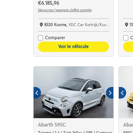
€6.185,96
Découvrez l’exemple chiffré complet
8520 Kuurne,
VDC Car Kortrijk/Kuurne
1
Comparer
C
Voir le véhicule
Abarth 595C
Aba
Turismo | 1.4 L T-Jet 163cv | GPS | Capteurs Ar | Clim au
595C 