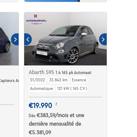
Abarth 595
1.4 165 pk Automaat
01/2022
33.842 km
Essence
 Capteurs Ar | Clim auto
Automatique
121 kW ( 165 CV )
€19.990
1
€383,59
/mois
et une
Dès
dernière mensualité de
€5.381,09