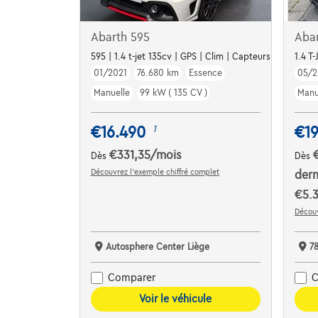
Abarth 595
Aba
595 | 1.4 t-jet 135cv | GPS | Clim | Capteurs Ar | Toit P
1.4 T
01/2021
76.680 km
Essence
05/2
Manuelle
99 kW ( 135 CV )
Manu
€16.490
€19
1
€331,35
/mois
Dès
Dès
Découvrez l’exemple chiffré complet
dern
€5.3
Découv
Autosphere Center Liège
7
Comparer
C
Voir le véhicule