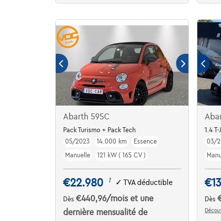
Abarth 595C
Aba
Pack Turismo + Pack Tech
1.4 T
05/2023
14.000 km
Essence
03/
Manuelle
121 kW ( 165 CV )
Manu
€22.980
€13
1
✓
TVA déductible
€440,96
/mois
et une
Dès
Dès
Découv
dernière mensualité de