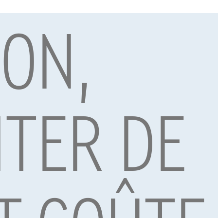
ION,
par Alpha Credit s.a., prêteur, Montagne du Parc 8/3, 1000 Bruxelles, TVA 
vard Albert II 4, B12, 1000 Brussel, BTW BE 1003.765.106, BE93 0019 6639 076
TER DE
595
Abarth 595C