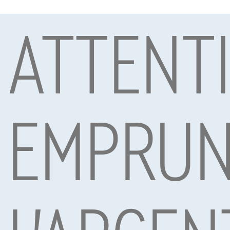
ATTENT
Sous réserve d’acceptation de votre demande de crédit 
Mobility S.A., agent in bijkomstige hoedanigheid, Boule
Voitures les plus populaires
EMPRUN
Abarth 595
Abarth 