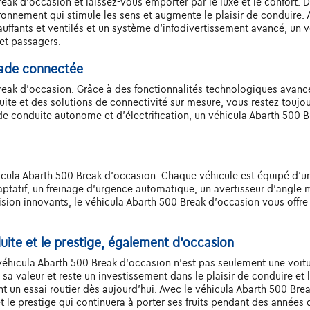
eak d'occasion et laissez-vous emporter par le luxe et le confort. D
ironnement qui stimule les sens et augmente le plaisir de conduire. 
ffants et ventilés et un système d'infodivertissement avancé, un v
et passagers.
lade connectée
reak d'occasion. Grâce à des fonctionnalités technologiques avanc
duite et des solutions de connectivité sur mesure, vous restez toujo
 conduite autonome et d'électrification, un véhicula Abarth 500 Br
hicula Abarth 500 Break d'occasion. Chaque véhicule est équipé d'
tatif, un freinage d'urgence automatique, un avertisseur d'angle 
ision innovants, le véhicula Abarth 500 Break d'occasion vous offre u
duite et le prestige, également d'occasion
e véhicula Abarth 500 Break d'occasion n'est pas seulement une voitu
sa valeur et reste un investissement dans le plaisir de conduire et
ant un essai routier dès aujourd'hui. Avec le véhicula Abarth 500 Br
t le prestige qui continuera à porter ses fruits pendant des années 