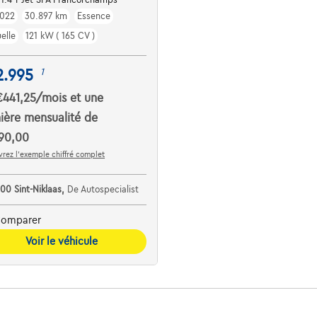
022
30.897 km
Essence
elle
121 kW ( 165 CV )
2.995
1
€441,25
/mois
et une
ière mensualité de
90,00
rez l’exemple chiffré complet
00 Sint-Niklaas,
De Autospecialist
omparer
Voir le véhicule