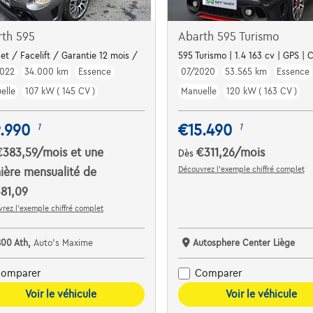
rth 595
Abarth 595 Turismo
ano
-Jet / Facelift / Garantie 12 mois /
595 Turismo | 1.4 163 cv | GPS | 
022
34.000 km
Essence
07/2020
53.565 km
Essence
elle
107 kW ( 145 CV )
Manuelle
120 kW ( 163 CV )
.990
€15.490
1
1
€383,59
/mois
et une
€311,26
/mois
Dès
Découvrez l’exemple chiffré complet
ière mensualité de
81,09
rez l’exemple chiffré complet
800 Ath,
Auto's Maxime
Autosphere Center Liège
omparer
Comparer
Voir le véhicule
Voir le véhicule