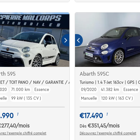
rth 595
Abarth 595C
-JET / TOIT PANO / NAV / GARANTIE / AIRCO / BLUETOOTH
Turismo | 1.4 T-Jet 163cv | GPS |
2020
71.000 km
Essence
09/2020
41.382 km
Essence
elle
99 kW ( 135 CV )
Manuelle
120 kW ( 163 CV )
.990
€17.490
1
1
€277,40
/mois
€351,45
/mois
Dès
rez l’exemple chiffré complet
Découvrez l’exemple chiffré complet