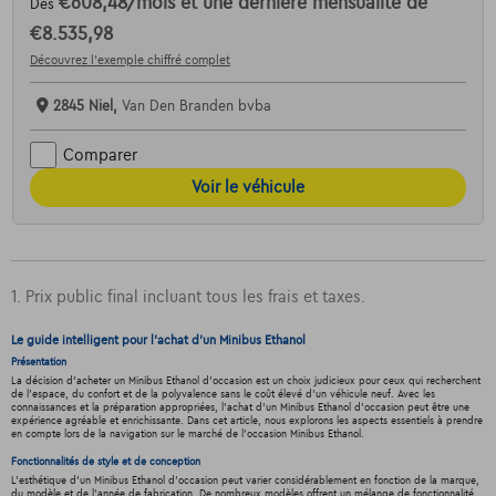
€608,48
/mois
et une dernière mensualité de
Dès
€8.535,98
Découvrez l’exemple chiffré complet
2845 Niel,
Van Den Branden bvba
Comparer
Voir le véhicule
1. Prix public final incluant tous les frais et taxes.
Le guide intelligent pour l'achat d'un Minibus Ethanol
Présentation
La décision d'acheter un Minibus Ethanol d'occasion est un choix judicieux pour ceux qui recherchent
de l'espace, du confort et de la polyvalence sans le coût élevé d'un véhicule neuf. Avec les
connaissances et la préparation appropriées, l'achat d'un Minibus Ethanol d'occasion peut être une
expérience agréable et enrichissante. Dans cet article, nous explorons les aspects essentiels à prendre
en compte lors de la navigation sur le marché de l'occasion Minibus Ethanol.
Fonctionnalités de style et de conception
L'esthétique d'un Minibus Ethanol d'occasion peut varier considérablement en fonction de la marque,
du modèle et de l'année de fabrication. De nombreux modèles offrent un mélange de fonctionnalité