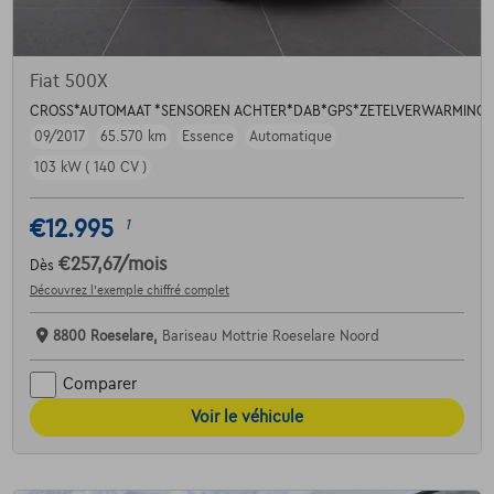
Fiat 500X
CROSS*AUTOMAAT *SENSOREN ACHTER*DAB*GPS*ZETELVERWARMING*
09/2017
65.570 km
Essence
Automatique
103 kW ( 140 CV )
€12.995
1
€257,67
/mois
Dès
Découvrez l’exemple chiffré complet
8800 Roeselare,
Bariseau Mottrie Roeselare Noord
Comparer
Voir le véhicule