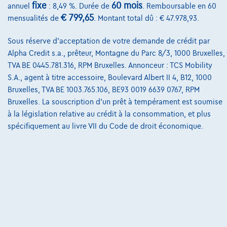
Nos dealers
fixe
60 mois
annuel
: 8,49 %. Durée de
. Remboursable en 60
€ 799,65
mensualités de
. Montant total dû : € 47.978,93.
Nos partenaires
Notre équipe
Sous réserve d'acceptation de votre demande de crédit par
Alpha Credit s.a., prêteur, Montagne du Parc 8/3, 1000 Bruxelles,
Contact
TVA BE 0445.781.316, RPM Bruxelles. Annonceur : TCS Mobility
S.A., agent à titre accessoire, Boulevard Albert II 4, B12, 1000
Bruxelles, TVA BE 1003.765.106, BE93 0019 6639 0767, RPM
Bruxelles. La souscription d'un prêt à tempérament est soumise
@2024 TCS Mobility SA/NV Copyright
à la législation relative au crédit à la consommation, et plus
Conditions Générales
spécifiquement au livre VII du Code de droit économique.
Conditions d'assistance
Protection Des Données
Politique Des Cookies
Charte de qualité
Site Map