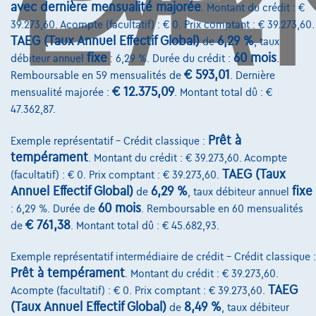
avec dernière mensualité majorée
. Montant du crédit : €
39.273,60. Acompte (facultatif) : € 0. Prix comptant : € 39.273,60.
TAEG (Taux Annuel Effectif Global)
6,29 %
de
, taux
Services & Solutions
fixe
60 mois
débiteur annuel
: 6,29 %. Durée du crédit :
.
€ 593,01
Remboursable en 59 mensualités de
. Dernière
Assistance dépannage
€ 12.375,09
mensualité majorée :
. Montant total dû : €
Financement
47.362,87.
Assurance auto
Prêt à
Exemple représentatif – Crédit classique :
tempérament
. Montant du crédit : € 39.273,60. Acompte
Leasing
TAEG (Taux
(facultatif) : € 0. Prix comptant : € 39.273,60.
Annuel Effectif Global)
6,29 %
fixe
de
, taux débiteur annuel
60 mois
Sur Nous
: 6,29 %. Durée de
. Remboursable en 60 mensualités
€ 761,38
de
. Montant total dû : € 45.682,93.
Devenez client
Exemple représentatif intermédiaire de crédit – Crédit classique :
Qui nous sommes
Prêt à tempérament
. Montant du crédit : € 39.273,60.
Charte de qualité
TAEG
Acompte (facultatif) : € 0. Prix comptant : € 39.273,60.
(Taux Annuel Effectif Global)
8,49 %
de
, taux débiteur