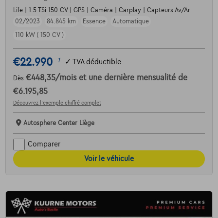
Life | 1.5 TSi 150 CV | GPS | Caméra | Carplay | Capteurs Av/Ar
02/2023
84.845 km
Essence
Automatique
110 kW ( 150 CV )
€22.990
1
✓
TVA déductible
€448,35
/mois
et une dernière mensualité de
Dès
€6.195,85
Découvrez l’exemple chiffré complet
Autosphere Center Liège
Comparer
Voir le véhicule