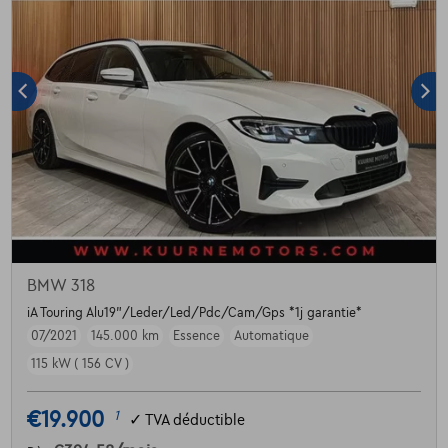
BMW 318
iA Touring Alu19"/Leder/Led/Pdc/Cam/Gps *1j garantie*
07/2021
145.000 km
Essence
Automatique
115 kW ( 156 CV )
€19.900
1
✓
TVA déductible