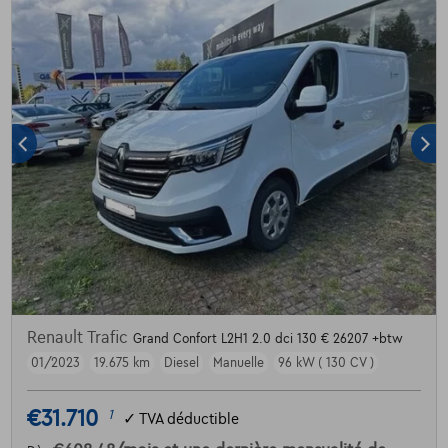
Renault Trafic
Grand Confort L2H1 2.0 dci 130 € 26207 +btw
01/2023
19.675 km
Diesel
Manuelle
96 kW ( 130 CV )
€31.710
1
✓
TVA déductible