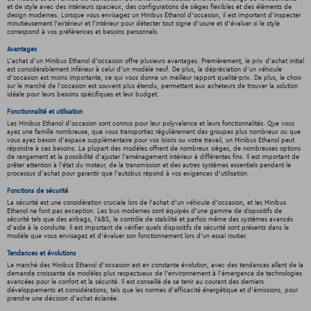
et de style avec des intérieurs spacieux, des configurations de sièges flexibles et des éléments de
design modernes. Lorsque vous envisagez un Minibus Ethanol d'occasion, il est important d'inspecter
minutieusement l'extérieur et l'intérieur pour détecter tout signe d'usure et d'évaluer si le style
correspond à vos préférences et besoins personnels.
Avantages
L'achat d'un Minibus Ethanol d'occasion offre plusieurs avantages. Premièrement, le prix d’achat initial
est considérablement inférieur à celui d’un modèle neuf. De plus, la dépréciation d’un véhicule
d’occasion est moins importante, ce qui vous donne un meilleur rapport qualité-prix. De plus, le choix
sur le marché de l'occasion est souvent plus étendu, permettant aux acheteurs de trouver la solution
idéale pour leurs besoins spécifiques et leur budget.
Fonctionnalité et utilisation
Les Minibus Ethanol d'occasion sont connus pour leur polyvalence et leurs fonctionnalités. Que vous
ayez une famille nombreuse, que vous transportiez régulièrement des groupes plus nombreux ou que
vous ayez besoin d'espace supplémentaire pour vos loisirs ou votre travail, un Minibus Ethanol peut
répondre à ces besoins. La plupart des modèles offrent de nombreux sièges, de nombreuses options
de rangement et la possibilité d'ajuster l'aménagement intérieur à différentes fins. Il est important de
prêter attention à l'état du moteur, de la transmission et des autres systèmes essentiels pendant le
processus d'achat pour garantir que l'autobus répond à vos exigences d'utilisation.
Fonctions de sécurité
La sécurité est une considération cruciale lors de l'achat d'un véhicule d'occasion, et les Minibus
Ethanol ne font pas exception. Les bus modernes sont équipés d'une gamme de dispositifs de
sécurité tels que des airbags, l'ABS, le contrôle de stabilité et parfois même des systèmes avancés
d'aide à la conduite. Il est important de vérifier quels dispositifs de sécurité sont présents dans le
modèle que vous envisagez et d'évaluer son fonctionnement lors d'un essai routier.
Tendances et évolutions
Le marché des Minibus Ethanol d'occasion est en constante évolution, avec des tendances allant de la
demande croissante de modèles plus respectueux de l'environnement à l'émergence de technologies
avancées pour le confort et la sécurité. Il est conseillé de se tenir au courant des derniers
développements et considérations, tels que les normes d'efficacité énergétique et d'émissions, pour
prendre une décision d'achat éclairée.