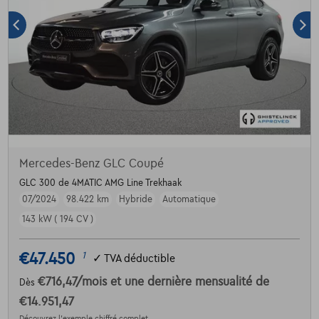
Mercedes-Benz GLC Coupé
GLC 300 de 4MATIC AMG Line Trekhaak
07/2024
98.422 km
Hybride
Automatique
143 kW ( 194 CV )
€47.450
1
✓
TVA déductible
€716,47
/mois
et une dernière mensualité de
Dès
€14.951,47
Découvrez l’exemple chiffré complet