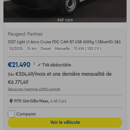
Peugeot Partner
3337 Light L1 Airco Cruise PDC CAM BT USB 650Kg 1.5BlueHDi S&S
10/2025
15 km
Diesel
Manuelle
75 kW ( 102 CV )
€21.490
1
✓
TVA déductible
€324,49
/mois
et une dernière mensualité de
Dès
€6.771,49
Découvrez l’exemple chiffré complet
9170 Sint-Gillis-Waas,
4 All Cars
Comparer
Voir le véhicule