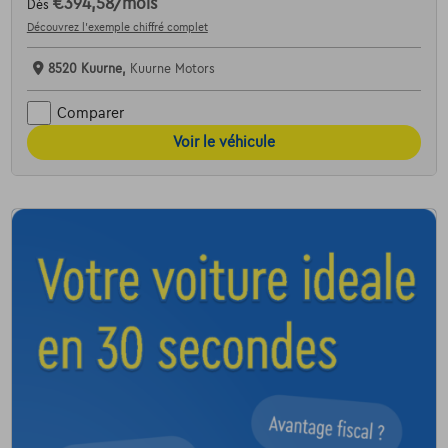
€394,58
/mois
Dès
Découvrez l’exemple chiffré complet
8520 Kuurne,
Kuurne Motors
Comparer
Voir le véhicule