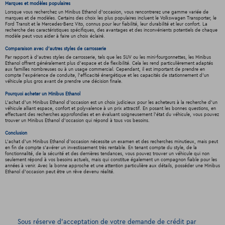
Marques et modèles populaires
Lorsque vous recherchez un Minibus Ethanol d'occasion, vous rencontrerez une gamme variée de
marques et de modèles. Certains des choix les plus populaires incluent le Volkswagen Transporter, le
Ford Transit et le Mercedes-Benz Vito, connus pour leur fiabilité, leur durabilité et leur confort. La
recherche des caractéristiques spécifiques, des avantages et des inconvénients potentiels de chaque
modèle peut vous aider à faire un choix éclairé.
Comparaison avec d'autres styles de carrosserie
Par rapport à d'autres styles de carrosserie, tels que les SUV ou les mini-fourgonnettes, les Minibus
Ethanol offrent généralement plus d'espace et de flexibilité. Cela les rend particulièrement adaptés
aux familles nombreuses ou à un usage commercial. Cependant, il est important de prendre en
compte l'expérience de conduite, l'efficacité énergétique et les capacités de stationnement d'un
véhicule plus gros avant de prendre une décision finale.
Pourquoi acheter un Minibus Ethanol
L'achat d'un Minibus Ethanol d'occasion est un choix judicieux pour les acheteurs à la recherche d'un
véhicule alliant espace, confort et polyvalence à un prix attractif. En posant les bonnes questions, en
effectuant des recherches approfondies et en évaluant soigneusement l'état du véhicule, vous pouvez
trouver un Minibus Ethanol d'occasion qui répond à tous vos besoins.
Conclusion
L'achat d'un Minibus Ethanol d'occasion nécessite un examen et des recherches minutieux, mais peut
en fin de compte s'avérer un investissement très rentable. En tenant compte du style, de la
fonctionnalité, de la sécurité et des dernières tendances, vous pouvez trouver un véhicule qui non
seulement répond à vos besoins actuels, mais qui constitue également un compagnon fiable pour les
années à venir. Avec la bonne approche et une attention particulière aux détails, posséder une Minibus
Ethanol d'occasion peut être un rêve devenu réalité.
Sous réserve d’acceptation de votre demande de crédit par