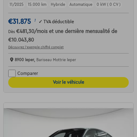
11/2025
15.000 km
Hybride
Automatique
0 kW ( 0 CV )
€31.875
1
✓
TVA déductible
€481,30
/mois
et une dernière mensualité de
Dès
€10.043,80
Découvrez l’exemple chiffré complet
8900 Ieper,
Bariseau Mottrie Ieper
Comparer
Voir le véhicule