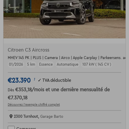
Citroen C3 Aircross
MHEV 145 PK | PLUS | Camera | Airco | Apple Carplay | Parkeersens. achte
01/2026
5 km
Essence
Automatique
107 kW ( 145 CV )
€23.390
1
✓
TVA déductible
€353,18
/mois
et une dernière mensualité de
Dès
€7.370,18
Découvrez l’exemple chiffré complet
2300 Turnhout,
Garage Barto