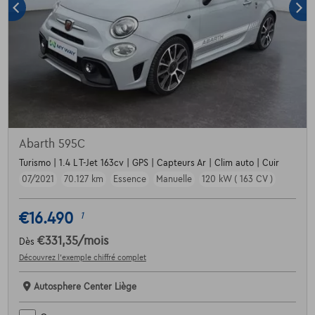
Abarth 595C
Turismo | 1.4 L T-Jet 163cv | GPS | Capteurs Ar | Clim auto | Cuir
07/2021
70.127 km
Essence
Manuelle
120 kW ( 163 CV )
€16.490
1
€331,35
/mois
Dès
Découvrez l’exemple chiffré complet
Autosphere Center Liège